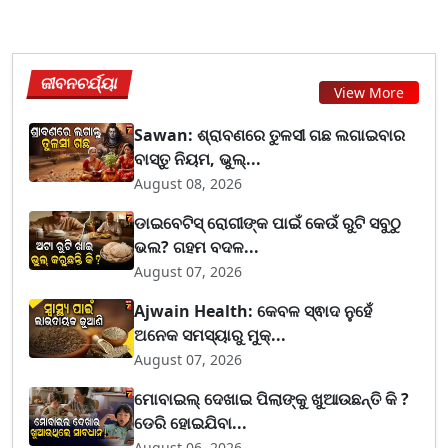
ଜୀବନଚର୍ଯ୍ୟା
View More
Sawan: ଶ୍ରାବଣରେ ତୁଳସୀ ଗଛ ଲଗାଇବାର
ବାସ୍ତୁ ନିୟମ, ଭୁଲ୍...
August 08, 2026
ଡାଇବେଟିସ୍ ରୋଗୀଙ୍କ ପାଇଁ କେଉଁ ରୁଟି ସବୁଠୁ
ଭଲ? ଗହମ ବଦଳ...
August 07, 2026
Ajwain Health: କେବଳ ସ୍ଵାଦ ନୁହେଁ
ଅନେକ ସମସ୍ୟାରୁ ମୁକ୍...
August 07, 2026
ମୋବାଇଲ୍ ଦେଖାଇ ପିଲାଙ୍କୁ ଖୁଆଉଛନ୍ତି କି ?
ଡେରି ହୋଇଯିବା...
August 06, 2026