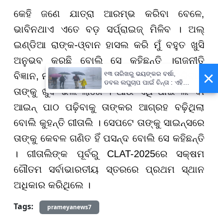
କେହି ଜଣେ ଯାତ୍ରା ଆରମ୍ଭ କରିବା ବେଳେ,
ଭାବିନଥାଏ ଏତେ ବଡ଼ ସର୍ପ୍ରାଇଜ୍ ମିଳିବ । ଅଲ୍
ଇଣ୍ଡିଆ ରାଙ୍କ-ଓ୍ବାନ ହାସଲ କରି ମୁଁ ବହୁତ ଖୁସି
ଅନୁଭବ କରୁଛି ବୋଲି ସେ କହିଛନ୍ତି ।ରାଜନୀତି
×
୧୩ ତାରିଖରୁ ଭୟଙ୍କର ବର୍ଷା,
ବିଜ୍ଞାନ, ନଗର ବିଜ୍ଞାନ ପଢ଼ିବାକୁ ଏବଂ ଡିବେଟ୍ କରିବାକୁ
ଡବଲ ଲଘୁଚାପ ପାଇଁ ଚିନ୍ତା : ଏହି
ତାଙ୍କୁ ଖୁବ ଭଲ ଲାଗେ । ଆଉ ଏଥି ପାଇଁ ଲ’ ବା
ସବୁ ଜିଲ୍ଲାବାସୀ ରୁହନ୍ତୁ ସାବଧାନ !
ଆଇନ୍ ପାଠ ପଢ଼ିବାକୁ ତାଙ୍କର ଆଗ୍ରହ ବଢ଼ିଥିଲା
ବୋଲି କୁହନ୍ତି ଗୀତାଲି । ସେପଟେ ତାଙ୍କୁ ସାଇନ୍ସରେ
ତାଙ୍କୁ କେବଳ ଗଣିତ ହିଁ ପସନ୍ଦ ବୋଲି ସେ କହିଛନ୍ତି
। ଗୀତାଲିଙ୍କ ପୂର୍ବରୁ CLAT-2025ରେ ସକ୍ଷମ
ଗୌତମ ସର୍ବାଭାରତୀୟ ସ୍ତରରେ ପ୍ରଥମ ସ୍ଥାନ
ଅଧିକାର କରିଥିଲେ ।
Tags:
prameyanews7