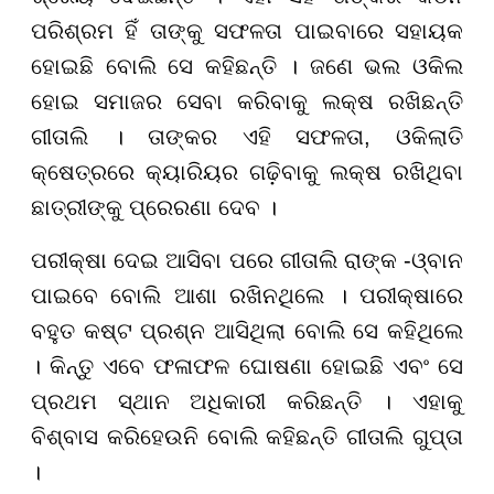
ପରିଶ୍ରମ ହିଁ ତାଙ୍କୁ ସଫଳତା ପାଇବାରେ ସହାୟକ
ହୋଇଛି ବୋଲି ସେ କହିଛନ୍ତି । ଜଣେ ଭଲ ଓକିଲ
ହୋଇ ସମାଜର ସେବା କରିବାକୁ ଲକ୍ଷ ରଖିଛନ୍ତି
ଗୀତାଲି । ତାଙ୍କର ଏହି ସଫଳତା, ଓକିଲାତି
କ୍ଷେତ୍ରରେ କ୍ୟାରିୟର ଗଢ଼ିବାକୁ ଲକ୍ଷ ରଖିଥିବା
ଛାତ୍ରୀଙ୍କୁ ପ୍ରେରଣା ଦେବ ।
ପରୀକ୍ଷା ଦେଇ ଆସିବା ପରେ ଗୀତାଲି ରାଙ୍କ -ଓ୍ବାନ
ପାଇବେ ବୋଲି ଆଶା ରଖିନଥିଲେ । ପରୀକ୍ଷାରେ
ବହୁତ କଷ୍ଟ ପ୍ରଶ୍ନ ଆସିଥିଲା ବୋଲି ସେ କହିଥିଲେ
। କିନ୍ତୁ ଏବେ ଫଳାଫଳ ଘୋଷଣା ହୋଇଛି ଏବଂ ସେ
ପ୍ରଥମ ସ୍ଥାନ ଅଧିକାରୀ କରିଛନ୍ତି । ଏହାକୁ
ବିଶ୍ବାସ କରିହେଉନି ବୋଲି କହିଛନ୍ତି ଗୀତାଲି ଗୁପ୍ତା
।