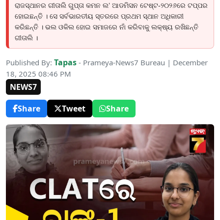
ରାଜସ୍ଥାନର ଗୀତାଲି ଗୁପ୍ତା କମନ ଲ’ ଆଡମିସନ ଟେଷ୍ଟ-୨୦୨୬ରେ ଟପ୍ପର
ହୋଇଛନ୍ତି । ସେ ସର୍ବଭାରତୀୟ ସ୍ତରରେ ପ୍ରଥମ ସ୍ଥାନ ଅଧିକାରୀ
କରିଛନ୍ତି । ଭଲ ଓକିଲ ହୋଇ ସମାଜରେ ନାଁ କରିବାକୁ ଲକ୍ଷ୍ୟ ରଖିଛନ୍ତି
ଗୀତାଲି ।
Tapas
Published By:
- Prameya-News7 Bureau | December
18, 2025 08:46 PM
NEWS7
Share
Tweet
Share