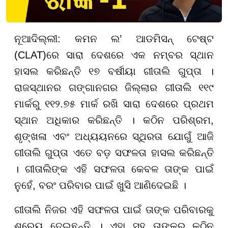
ନୂଆଦିଲ୍ଲୀ: କମନ ଲ’ ଆଡମିସନ୍ ଟେଷ୍ଟ
(CLAT)ରେ ସାରା ଦେଶରେ ଏକ ନମ୍ବର ସ୍ଥାନ
ହାସଲ କରିଛନ୍ତି ୧୭ ବର୍ଷୀୟା ଗୀତାଲି ଗୁପ୍ତା ।
ରାଜସ୍ଥାନର ଗଙ୍ଗାନଗର ଜିଲ୍ଲାର ଗୀତାଲି ୧୧୯
ମାର୍କରୁ ୧୧୨.୭୫ ମାର୍କ ରଖି ସାରା ଦେଶରେ ପ୍ରଥମ
ସ୍ଥାନ ଅଧିକାର କରିଛନ୍ତି । କଠିନ ପରିଶ୍ରମ,
ଶୃଙ୍ଖଳା ଏବଂ ଅଧ୍ୟୟନରେ ସ୍ଥିରତା ଯୋଗୁଁ ଆଜି
ଗୀତାଲି ଗୁପ୍ତା ଏତେ ବଡ଼ ସଫଳତା ହାସଲ କରିଛନ୍ତି
। ଗୀତାଲିଙ୍କ ଏହି ସଫଳତା କେବଳ ତାଙ୍କ ପାଇଁ
ନୁହେଁ, ବରଂ ପରିବାର ପାଇଁ ଖୁସି ଆଣିଦେଇଛି ।
ଗୀତାଲି ନିଜର ଏହି ସଫଳତା ପାଇଁ ତାଙ୍କ ପରିବାରକୁ
ଶ୍ରେୟ ଦେଇଛନ୍ତି । ଏହା ସହ ତାଙ୍କର କଠିନ