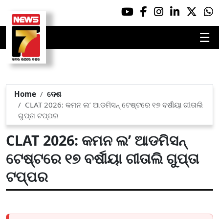
☰
Home
ଦେଶ
CLAT 2026: କମନ ଲ’ ଆଡମିସନ୍ ଟେଷ୍ଟରେ ୧୭ ବର୍ଷୀୟା ଗୀତାଲି
ଗୁପ୍ତା ଟପ୍ପର
CLAT 2026: କମନ ଲ’ ଆଡମିସନ୍
ଟେଷ୍ଟରେ ୧୭ ବର୍ଷୀୟା ଗୀତାଲି ଗୁପ୍ତା
ଟପ୍ପର