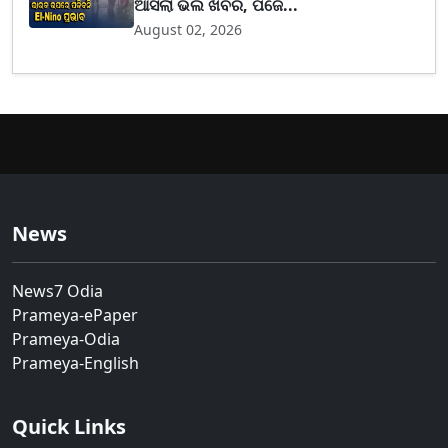
ଆସିଲା ଭଲ ଖବର, ପଜେ...
August 02, 2026
News
News7 Odia
Prameya-ePaper
Prameya-Odia
Prameya-English
Quick Links