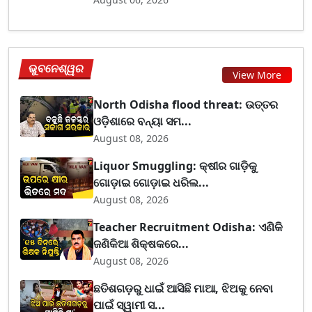
ଭୁବନେଶ୍ୱର
View More
North Odisha flood threat: ଉତ୍ତର
ଓଡ଼ିଶାରେ ବନ୍ୟା ସମ...
August 08, 2026
Liquor Smuggling: କ୍ଷୀର ଗାଡ଼ିକୁ
ଗୋଡ଼ାଇ ଗୋଡ଼ାଇ ଧରିଲ...
August 08, 2026
Teacher Recruitment Odisha: ଏଣିକି
ଜଣିକିଆ ଶିକ୍ଷକରେ...
August 08, 2026
ଛତିଶଗଡ଼ରୁ ଧାଇଁ ଆସିଛି ମାଆ, ଝିଅକୁ ନେବା
ପାଇଁ ସ୍ୱାମୀ ସ...