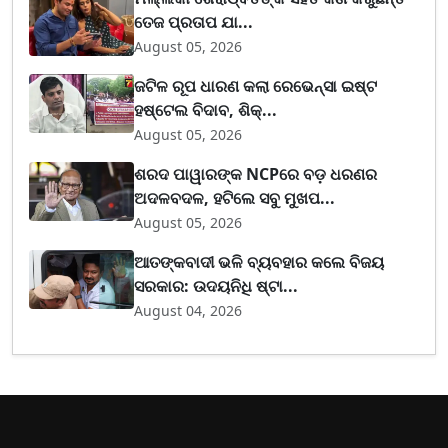
ତେଜ ପ୍ରତାପ ଯା...
August 05, 2026
ଜଟିଳ ରୂପ ଧାରଣ କଲା ରେଭେନ୍ସା ଇଷ୍ଟ
ହଷ୍ଟେଲ ବିଦାବ, ଶିକ୍...
August 05, 2026
ଶରଦ ପାୱାରଙ୍କ NCPରେ ବଡ଼ ଧରଣର
ଅଦଳବଦଳ, ହଟିଲେ ସବୁ ମୁଖପ...
August 05, 2026
ଆତଙ୍କବାଦୀ ଭଳି ବ୍ୟବହାର କଲେ ବିଜୟ
ସରକାର: ଉଦୟନିଧି ଷ୍ଟା...
August 04, 2026