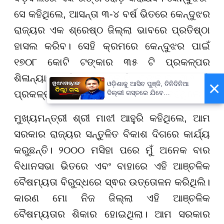
ସେ କହିଥିଲେ, ଆସନ୍ତା ୩-୪ ବର୍ଷ ଭିତରେ କେନ୍ଦୁଝର
ରାଜ୍ୟର ଏକ ଶ୍ରେଷ୍ଠ ଜିଲ୍ଲା ଭାବରେ ପ୍ରତିଷ୍ଠା
ହାସଲ କରିବ। ସେହି କ୍ରମରେ କେନ୍ଦୁଝର ପାଇଁ
୧୭୦୮ କୋଟି ଟଙ୍କାର ୩୫ ଟି ପ୍ରକଳ୍ପର
ଶିଳାନ୍ୟାସ ସହିତ,୧୯୪ କୋଟି ଟଙ୍କାର ୩୬ ଟି
×
ଓଡ଼ିଶାକୁ ଆସିବ ପୁଞ୍ଜି, ତିନିଦିନିଆ
ପ୍ରକଳ୍ପ ଉଦ୍ଘାଟିତ ହେଉଛି ବୋଲି ସେ କହିଥିଲେ।
ଦିଲ୍ଲୀ ଗସ୍ତରେ ଯିବେ
ମୁଖ୍ୟମନ୍ତ୍ରୀ ମୋହନ ମାଝୀ
ମୁଖ୍ୟମନ୍ତ୍ରୀ ଶ୍ରୀ ମାଝୀ ଆହୁରି କହିଥିଲେ, ଆମ
ସରକାର ରାଜ୍ୟର ସନ୍ତୁଳିତ ବିକାଶ ଦିଗରେ କାର୍ଯ୍ୟ
କରୁଛନ୍ତି। ୨୦୦୦ ମସିହା ପରେ ମୁଁ ଅନେକ ବାର
ବିଧାନସଭା ଭିତରେ ଏବଂ ବାହାରେ ଏହି ଆଞ୍ଚଳିକ
ବୈଷମ୍ୟତା ବିରୁଦ୍ଧରେ ସ୍ଵର ଉତ୍ତୋଳନ କରିଥିଲି।
କାରଣ ମୋ ନିଜ ଜିଲ୍ଲା ଏହି ଆଞ୍ଚଳିକ
ବୈଷମ୍ୟତାର ଶିକାର ହୋଇଥିଲା। ଆମ ସରକାର