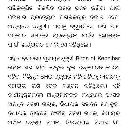
ପରିକଳ୍ପିତ ବିକଶିତ ଭରତ ଗଠନ କରିବା ପାଇଁ
ଓଡିଶାର ପ୍ରତ୍ୟେକ ନାଗରିକଙ୍କ ବିକାଶ ହେବା
ଅତ୍ୟନ୍ତ ଜରୁରୀ। ଏହାକୁ ଦ୍ରୁଷ୍ଟିରେ ରଖି ଆମ
ସରକାର ସମାଜର ପ୍ରତ୍ୟେକ ବର୍ଗର ଲୋକଙ୍କ
ପାଇଁ କାର୍ଯ୍ୟରତ ବୋଲି ସେ କହିଥିଲେ।
ଏହି ଅବସରରେ ମୁଖ୍ୟମନ୍ତ୍ରୀ Birds of Keonjhar
ନାମକ ଏକ କଫି ଟେବୁଲ ବୁକ ଉନ୍ମୋଚନ କରିବା
ସହିତ, ବିଭିନ୍ନ SHG ଗ୍ରୁପର ମହିଳା ହିତାଧିକାରୀଙ୍କୁ
ସହାୟତା ରାଶି ଚେକ ବଣ୍ଟନ କରିଥିଲେ। ଏହି
କାର୍ଯ୍ୟକ୍ରମରେ ଅନ୍ୟମାନଙ୍କ ମଧ୍ୟରେ ସାଂସଦ
ଅନନ୍ତ ଚରଣ ନାୟକ, ବିଧାୟକ ସନାତନ ମହାକୁଡ,
ବିଧାୟକ ଡାକ୍ତର ଫକୀର ଚରଣ ନାଏକ, ବିଧାୟକ
ଅଖିଳ ଚନ୍ଦ୍ର ନାଏକ, ଜିଲ୍ଲାପାଳ ବିଶାଳ ସିଂ,