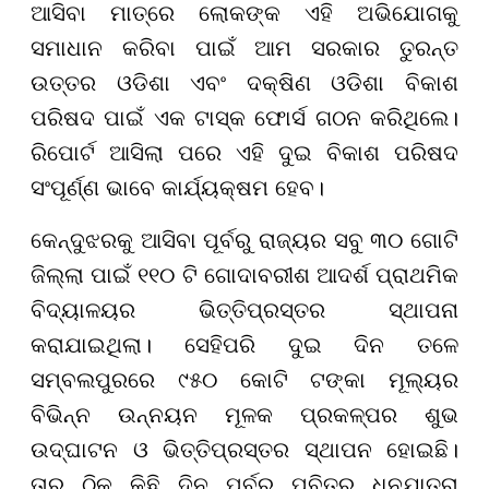
ଆସିବା ମାତ୍ରେ ଲୋକଙ୍କ ଏହି ଅଭିଯୋଗକୁ
ସମାଧାନ କରିବା ପାଇଁ ଆମ ସରକାର ତୁରନ୍ତ
ଉତ୍ତର ଓଡିଶା ଏବଂ ଦକ୍ଷିଣ ଓଡିଶା ବିକାଶ
ପରିଷଦ ପାଇଁ ଏକ ଟାସ୍କ ଫୋର୍ସ ଗଠନ କରିଥିଲେ।
ରିପୋର୍ଟ ଆସିଲା ପରେ ଏହି ଦୁଇ ବିକାଶ ପରିଷଦ
ସଂପୂର୍ଣ୍ଣ ଭାବେ କାର୍ଯ୍ୟକ୍ଷମ ହେବ।
କେନ୍ଦୁଝରକୁ ଆସିବା ପୂର୍ବରୁ ରାଜ୍ୟର ସବୁ ୩୦ ଗୋଟି
ଜିଲ୍ଲା ପାଇଁ ୧୧୦ ଟି ଗୋଦାବରୀଶ ଆଦର୍ଶ ପ୍ରାଥମିକ
ବିଦ୍ୟାଳୟର ଭିତ୍ତିପ୍ରସ୍ତର ସ୍ଥାପନା
କରାଯାଇଥିଲା। ସେହିପରି ଦୁଇ ଦିନ ତଳେ
ସମ୍ବଲପୁରରେ ୯୫୦ କୋଟି ଟଙ୍କା ମୂଲ୍ୟର
ବିଭିନ୍ନ ଉନ୍ନୟନ ମୂଳକ ପ୍ରକଳ୍ପର ଶୁଭ
ଉଦ୍ଘାଟନ ଓ ଭିତ୍ତିପ୍ରସ୍ତର ସ୍ଥାପନ ହୋଇଛି।
ତାର ଠିକ୍ କିଛି ଦିନ ପୂର୍ବରୁ ପବିତ୍ର ଧନୁଯାତ୍ରା