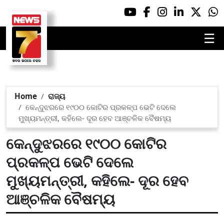
☰
Home
ରାଜ୍ୟ
କେନ୍ଦୁଝରରେ ୧୯୦୦ କୋଟିର ପ୍ରକଳ୍ପ ଭେଟି ଦେଲେ
ମୁଖ୍ୟମନ୍ତ୍ରୀ, କହିଲେ- ଦୂର ହେବ ଆଞ୍ଚଳିକ ବୈଷମ୍ୟ
କେନ୍ଦୁଝରରେ ୧୯୦୦ କୋଟିର
ପ୍ରକଳ୍ପ ଭେଟି ଦେଲେ
ମୁଖ୍ୟମନ୍ତ୍ରୀ, କହିଲେ- ଦୂର ହେବ
ଆଞ୍ଚଳିକ ବୈଷମ୍ୟ