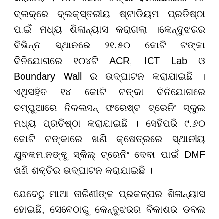
ବ୍ଲକ୍ରେ ବ୍ଲକ୍ସ୍ତରୀୟ ଷ୍ଟାଡିୟମ ପ୍ରତିଷ୍ଠା
ପାଇଁ ମଧ୍ୟ ଶିଳାନ୍ୟାସ କରାଗଲା ।କେନ୍ଦୁଝରର
ବିଭିନ୍ନ ସ୍ଥାନରେ ୨୧.୫୦ କୋଟି ଟଙ୍କା
ବିନିଯୋଗରେ ୧୦୪ଟି ACR, ICT Lab ଓ
Boundary Wall ର ଉଦ୍ଘାଟନ କରାଯାଇଛି ।
ଏଥିସହିତ ୧୪ କୋଟି ଟଙ୍କା ବିନିଯୋଗରେ
ଚମ୍ପୁଆରେ ନିକଲସନ୍ ଫରେଷ୍ଟ ଟ୍ରେନିଂ ସ୍କୁଲ
ମଧ୍ୟ ପ୍ରତିଷ୍ଠା କରାଯାଇଛି । ସେହିପରି ୯.୬୦
କୋଟି ଟଙ୍କାରେ ଖଣି କ୍ଷେତ୍ରରେ ସ୍ଥାନୀୟ
ଯୁବକମାନଙ୍କୁ ସ୍କିଲ୍ ଟ୍ରେନିଂ ଦେବା ପାଇଁ DMF
ଖଣି ଶକ୍ତିର ଉଦ୍ଘାଟନ କରାଯାଇଛି ।
ଯେବେଠୁ ମାଆ ତାରିଣୀଙ୍କ ପ୍ରକଳ୍ପର ଶିଳାନ୍ୟାସ
ହୋଇଛି, ସେବେଠାରୁ କେନ୍ଦୁଝରର ବିକାଶର ଡବଲ