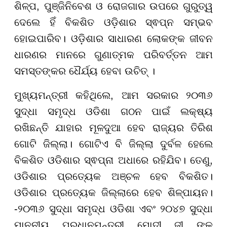
ଶିଳ୍ପ, ପୁଞ୍ଜିନିବେଶ ଓ ରୋଜଗାର ଉପରେ ଗୁରୁତ୍ୱ
ଦେଲେ ହିଁ ବିକଶିତ ଓଡ଼ିଶାର ସ୍ଵପ୍ନ ସମ୍ଭବ
ହୋଇପାରିବ। ଓଡ଼ିଶାର ସାଧାରଣ ଲୋକଙ୍କ ଜୀବନ
ଧାରଣର ମାନରେ ଗୁଣାତ୍ମକ ପରିବର୍ତ୍ତନ ଆମ
ସମସ୍ତଙ୍କର ଧୈର୍ଯ୍ୟ ହେବା ଉଚିତ୍ ।
ମୁଖ୍ୟମନ୍ତ୍ରୀ କହିଥିଲେ, ଆମ ସରକାର ୨୦୩୬
ସୁଦ୍ଧା ସମୃଦ୍ଧ ଓଡିଶା ଗଠନ ପାଇଁ ଲକ୍ଷ୍ୟ
ରଖିଛନ୍ତି ଯାହାର ମୂଳଦୁଆ ହେବ ରାଜ୍ୟର ତିରିଶ
ଗୋଟି ଜିଲ୍ଲା। ଗୋଟିଏ ବି ଜିଲ୍ଲା ଦୁର୍ବଳ ହେଲେ
ବିକଶିତ ଓଡିଶାର ସ୍ଵପ୍ନା ଅଧାରେ ରହିଯିବ। ତେଣୁ,
ଓଡିଶାର ପ୍ରତ୍ୟେକ ଅଞ୍ଚଳ ହେବ ବିକଶିତ।
ଓଡିଶାର ପ୍ରତ୍ୟେକ ଜିଲ୍ଲାରେ ହେବ ଶିଳ୍ପାୟନ।
-୨୦୩୬ ସୁଦ୍ଧା ସମୃଦ୍ଧ ଓଡିଶା ଏବଂ ୨୦୪୭ ସୁଦ୍ଧା
ମାନନୀୟ ପ୍ରଧାନମନ୍ତ୍ରୀ ମୋଦୀ ଜୀ ଙ୍କ