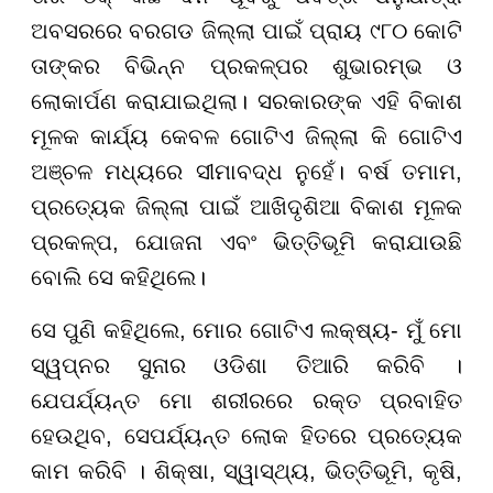
ଅବସରରେ ବରଗଡ ଜିଲ୍ଲା ପାଇଁ ପ୍ରାୟ ୯୮୦ କୋଟି
ତାଙ୍କର ବିଭିନ୍ନ ପ୍ରକଳ୍ପର ଶୁଭାରମ୍ଭ ଓ
ଲୋକାର୍ପଣ କରାଯାଇଥିଲା। ସରକାରଙ୍କ ଏହି ବିକାଶ
ମୂଳକ କାର୍ଯ୍ୟ କେବଳ ଗୋଟିଏ ଜିଲ୍ଲା କି ଗୋଟିଏ
ଅଞ୍ଚଳ ମଧ୍ୟରେ ସୀମାବଦ୍ଧ ନୁହେଁ। ବର୍ଷ ତମାମ,
ପ୍ରତ୍ୟେକ ଜିଲ୍ଲା ପାଇଁ ଆଖିଦୃଶିଆ ବିକାଶ ମୂଳକ
ପ୍ରକଳ୍ପ, ଯୋଜନା ଏବଂ ଭିତ୍ତିଭୂମି କରାଯାଉଛି
ବୋଲି ସେ କହିଥିଲେ।
ସେ ପୁଣି କହିଥିଲେ, ମୋର ଗୋଟିଏ ଲକ୍ଷ୍ୟ- ମୁଁ ମୋ
ସ୍ୱପ୍ନର ସୁନାର ଓଡିଶା ତିଆରି କରିବି ।
ଯେପର୍ଯ୍ୟନ୍ତ ମୋ ଶରୀରରେ ରକ୍ତ ପ୍ରବାହିତ
ହେଉଥିବ, ସେପର୍ଯ୍ୟନ୍ତ ଲୋକ ହିତରେ ପ୍ରତ୍ୟେକ
କାମ କରିବି । ଶିକ୍ଷା, ସ୍ୱାସ୍ଥ୍ୟ, ଭିତ୍ତିଭୂମି, କୃଷି,