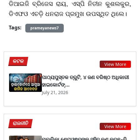
ଡିଆଇଜି ବ୍ରିଜେସ ରାୟ, ଏସ୍ପି ନିତୀନ କୁଶଲକୁର,
ଡିଏଫଓ ଏଚଡ଼ି ଧନରାଜ ପ୍ରମୁଖ ଉପସ୍ଥିତ ଥିଲେ।
Tags:
prameyanews7
କଟକ
View More
ପାଠ୍ୟପୁସ୍ତକ ତ୍ରୁଟି, ୪ ଜଣ ବରିଷ୍ଠ ଅଧିକାରୀ
ହାଇକୋର୍ଟଙ୍...
July 21, 2026
ରାଜନୀତି
View More
ମଲ୍ଲିକା ଶେରାଓ୍ଵତଙ୍କ ସହିତ କଣ କରୁଛନ୍ତି