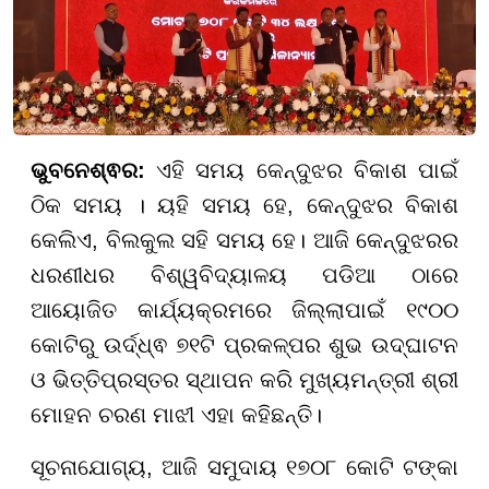
ଭୁବନେଶ୍ଵର:
ଏହି ସମୟ କେନ୍ଦୁଝର ବିକାଶ ପାଇଁ
ଠିକ ସମୟ । ୟହି ସମୟ ହେ, କେନ୍ଦୁଝର ବିକାଶ
କେଲିଏ, ବିଲକୁଲ ସହି ସମୟ ହେ। ଆଜି କେନ୍ଦୁଝରର
ଧରଣୀଧର ବିଶ୍ୱବିଦ୍ୟାଳୟ ପଡିଆ ଠାରେ
ଆୟୋଜିତ କାର୍ଯ୍ୟକ୍ରମରେ ଜିଲ୍ଲାପାଇଁ ୧୯୦୦
କୋଟିରୁ ଉର୍ଦ୍ଧ୍ଵ ୭୧ଟି ପ୍ରକଳ୍ପର ଶୁଭ ଉଦ୍ଘାଟନ
ଓ ଭିତ୍ତିପ୍ରସ୍ତର ସ୍ଥାପନ କରି ମୁଖ୍ୟମନ୍ତ୍ରୀ ଶ୍ରୀ
ମୋହନ ଚରଣ ମାଝୀ ଏହା କହିଛନ୍ତି।
ସୂଚନାଯୋଗ୍ୟ, ଆଜି ସମୁଦାୟ ୧୭୦୮ କୋଟି ଟଙ୍କା