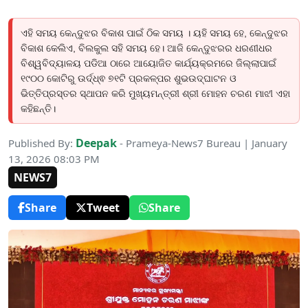
ଏହି ସମୟ କେନ୍ଦୁଝର ବିକାଶ ପାଇଁ ଠିକ ସମୟ । ୟହି ସମୟ ହେ, କେନ୍ଦୁଝର
ବିକାଶ କେଲିଏ, ବିଲକୁଲ ସହି ସମୟ ହେ। ଆଜି କେନ୍ଦୁଝରର ଧରଣୀଧର
ବିଶ୍ୱବିଦ୍ୟାଳୟ ପଡିଆ ଠାରେ ଆୟୋଜିତ କାର୍ଯ୍ୟକ୍ରମରେ ଜିଲ୍ଲାପାଇଁ
୧୯୦୦ କୋଟିରୁ ଉର୍ଦ୍ଧ୍ଵ ୭୧ଟି ପ୍ରକଳ୍ପର ଶୁଭଉଦ୍ଘାଟନ ଓ
ଭିତ୍ତିପ୍ରସ୍ତର ସ୍ଥାପନ କରି ମୁଖ୍ୟମନ୍ତ୍ରୀ ଶ୍ରୀ ମୋହନ ଚରଣ ମାଝୀ ଏହା
କହିଛନ୍ତି।
Deepak
Published By:
- Prameya-News7 Bureau | January
13, 2026 08:03 PM
NEWS7
Share
Tweet
Share