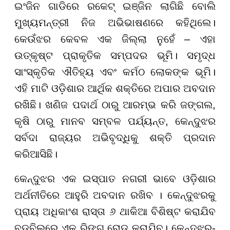
ଇଂଜିନ ଗାଡିରେ ରକେଟ୍ ଇଞ୍ଜିନ ଲାଗିଛି ବୋଲି
ମୁଖ୍ୟମନ୍ତ୍ରୀ ନିଜ ଅଭିଭାଷଣରେ କହିଥିଲେ।
କେଉଁଝର କେବଳ ଏକ ଜିଲ୍ଲା ନୁହେଁ – ଏହା
ଉତ୍କୃଷ୍ଟ ପ୍ରାକୃତିକ ସମ୍ପଦର ଭୂମି। ସମୃଦ୍ଧ
ସାଂସ୍କୃତିକ ଐତିହ୍ୟ ଏବଂ କର୍ମଠ ଲୋକଙ୍କ ଭୂମି।
ଏହି ମାଟି ଓଡ଼ିଶାର ଆର୍ଥିକ ଶକ୍ତିରେ ଅପାର ଅବଦାନ
ରଖିଛି। ଖଣିଜ ପଦାର୍ଥ ଠାରୁ ଆରମ୍ଭ କରି ଜଙ୍ଗଲ,
କୃଷି ଠାରୁ ମାନବ ସମ୍ବଳ ପର୍ଯ୍ୟନ୍ତ, କେନ୍ଦୁଝର
ସର୍ବଦା ରାଜ୍ୟର ଅଭିବୃଦ୍ଧିକୁ ଶକ୍ତି ପ୍ରଦାନ
କରିଆସିଛି।
କେନ୍ଦୁଝର ଏକ ଇସ୍ପାତ ନଗରୀ ଭାବେ ଓଡ଼ିଶାର
ଅର୍ଥନୀତିରେ ଆହୁରି ଅବଦାନ ରଖିବ । କେନ୍ଦୁଝରକୁ
ପ୍ରାୟ ଅଧିକାଂଶ ରାସ୍ତା ୬ ଥାକିଆ ବିଶିଷ୍ଟ କରାଯିବ
ବଡ଼ବିଲରେ ଏକ ରିଙ୍ଗ ରୋଡ଼ କରାଯିବ। କେନ୍ଦୁଝର-