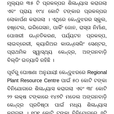
ମୂଲ୍ୟର ୩୫ ଟି ପ୍ରକଳ୍ପର ଶିଳାନ୍ୟାସ କରାଗଲା
ଏବଂ ପ୍ରାୟ ୧୯୪ କୋଟି ଟଙ୍କାର ପ୍ରକଳ୍ପର
ଲୋକାର୍ପଣ କରାଗଲା । ଏଥିରେ କେନ୍ଦୁଝରର ସ୍କୁଲ,
ହଷ୍ଟେଲ, ଇରିଗେସନ, ପାର୍କିଂ ଜୋନ, ରାସ୍ତା ନିର୍ମାଣ,
ପୋଖରୀ ଉନ୍ନତିକରଣ, ପର୍ଯ୍ୟଟନ ପ୍ରକଳ୍ପ,
ଲାଇବ୍ରେରୀ, କ୍ୟାରିଅର କାଉନ୍ସେଲିଂ ସେଣ୍ଟର,
ପ୍ରାଥମିକ ସ୍ୱାସ୍ଥ୍ୟ କେନ୍ଦ୍ର, ଅଙ୍ଗନବାଡ଼ି
ବିଲ୍ଡିଂ ଇତ୍ୟାଦି ରହିଛି ।
ପୂର୍ବରୁ ଘୋଷଣା ଅନୁଯାୟୀ କେନ୍ଦୁଝରରେ Regional
Plant Resource Centre ପାଇଁ ୫୦ କୋଟି ଟଙ୍କା
ବିନିଯୋଗରେ ଶିଳାନ୍ୟାସ କରାଗଲା ଏବଂ ୩୮ କୋଟି
୨୨ ଲକ୍ଷ ଟଙ୍କାରେ ୧୪୭ଟି ମଡେଲ ଅଙ୍ଗନବାଡ଼ି
କେନ୍ଦ୍ର ପ୍ରତିଷ୍ଠା ପାଇଁ ମଧ୍ୟ ଶିଳାନ୍ୟାସ
କରାଗଲା । ୧୦୧ କୋଟି ଟଙ୍କା ବିନିଯୋଗରେ ୬ଟି