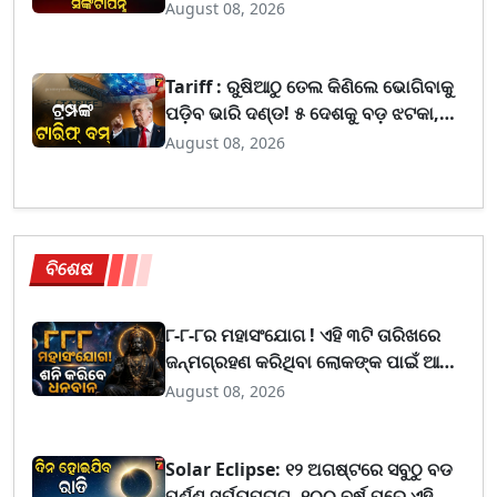
ଯେକୌଣସି ସମୟରେ ପ୍ରାଣ ହରାଇପାରନ୍ତି
August 08, 2026
Tariff : ରୁଷିଆଠୁ ତେଲ କିଣିଲେ ଭୋଗିବାକୁ
ପଡ଼ିବ ଭାରି ଦଣ୍ଡ! ୫ ଦେଶକୁ ବଡ଼ ଝଟକା,
ବର୍ତ୍ତିବନି ଭାରତ
August 08, 2026
ବିଶେଷ
୮-୮-୮ର ମହାସଂଯୋଗ ! ଏହି ୩ଟି ତାରିଖରେ
ଜନ୍ମଗ୍ରହଣ କରିଥିବା ଲୋକଙ୍କ ପାଇଁ ଆଜିର
ଦିନ ଆଣିବ ସୌଭାଗ୍ୟ
August 08, 2026
Solar Eclipse: ୧୨ ଅଗଷ୍ଟରେ ସବୁଠୁ ବଡ
ପୂର୍ଣ୍ଣ ସୂର୍ଯ୍ୟପରାଗ, ୧୦୦ ବର୍ଷ ପରେ ଏହି