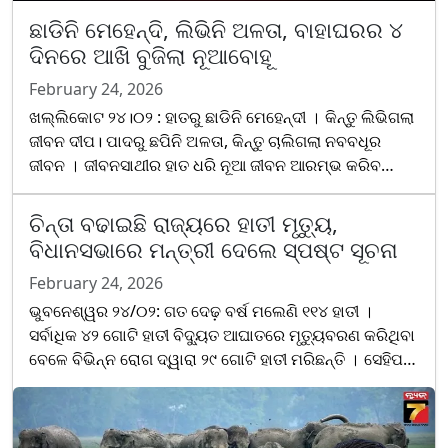
ଛାଡିନି ମେହେନ୍ଦି, ଲିଭିନି ଅଳତା, ବାହାଘରର ୪
ଦିନରେ ଆଖି ବୁଜିଲା ନୂଆବୋହୂ
February 24, 2026
ଖଲ୍ଲିକୋଟ ୨୪।୦୨ : ହାତରୁ ଛାଡିନି ମେହେନ୍ଦୀ । କିନ୍ତୁ ଲିଭିଗଲା
ଜୀବନ ଦୀପ। ପାଦରୁ ଛପିନି ଅଳତା, କିନ୍ତୁ ଚାଲିଗଲା ନବବଧୂର
ଜୀବନ । ଜୀବନସାଥୀର ହାତ ଧରି ନୂଆ ଜୀବନ ଆରମ୍ଭ କରିବ
ବୋଲି କେତେ ସପନ ଦେଖିଥିଲେ । ହେଲେ ତାପୂର୍ବରୁ ସବୁ ସୁଖ
ହଜିଗଲା ଦୁଃଖର ସେହି କଳାବାଦଲ ଭିତରେ । ବିବାହ ମାତ୍ର ୪ ଦିନ
ଚିନ୍ତା ବଢାଇଛି ରାଜ୍ୟରେ ହାତୀ ମୃତ୍ୟୁ,
ପରେ ଆଖି...
ବିଧାନସଭାରେ ମନ୍ତ୍ରୀ ଦେଲେ ସ୍ପଷ୍ଟ ସୂଚନା
February 24, 2026
ଭୁବନେଶ୍ୱର ୨୪/୦୨: ଗତ ଦେଢ଼ ବର୍ଷ ମଲେଣି ୧୧୪ ହାତୀ ।
ସର୍ବାଧିକ ୪୨ ଗୋଟି ହାତୀ ବିଦ୍ୟୁତ ଆଘାତରେ ମୃତ୍ୟୁବରଣ କରିଥିବା
ବେଳେ ବିଭିନ୍ନ ରୋଗ ଦ୍ୱାରା ୨୯ ଗୋଟି ହାତୀ ମରିଛନ୍ତି । ସେହିପରି
ଶିକାରୀଙ୍କ ଦ୍ଵାରା ୬ ଗୋଟି ହତ୍ୟା କରାଯାଇଥିବା ବ......