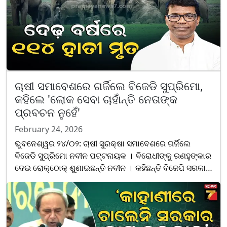
ଚାଷୀ ସମାବେଶରେ ଗର୍ଜିଲେ ବିଜେଡି ସୁପ୍ରିମୋ,
କହିଲେ 'ଲୋକ ସେବା ଚାହାଁନ୍ତି ନେତାଙ୍କ
ପ୍ରବଚନ ନୁହେଁ'
February 24, 2026
ଭୁବନେଶ୍ୱର ୨୪/୦୨: ଚାଷୀ ସୁରକ୍ଷା ସମାବେଶରେ ଗର୍ଜିଲେ
ବିଜେଡି ସୁପ୍ରିମୋ ନବୀନ ପଟ୍ଟନାୟକ । ବିରୋଧୀଙ୍କୁ ରଣହୁଙ୍କାର
ଦେଇ ରୋକ୍ଠୋକ୍ ଶୁଣାଇଛନ୍ତି ନବୀନ । କହିଛନ୍ତି ବିଜେପି ସରକାର
ବଡ଼ ବଡ଼ କଥା କହୁଛି, କେବଳ କଥା କହୁଛନ୍ତି, କିଛି କାମ......