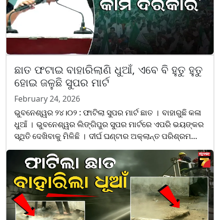
ଛାତ ଫଟାଇ ବାହାରିଲାଣି ଧୁଆଁ, ଏବେ ବି ହୁତୁ ହୁତୁ
ହୋଇ ଜଳୁଛି ସୁପର ମାର୍ଟ
February 24, 2026
ଭୁବନେଶ୍ୱର ୨୪।୦୨ : ଫାଟିଲା ସୁପର ମାର୍ଟ ଛାତ । ବାହାରୁଛି କଳା
ଧୁଆଁ । ଭୁବନେଶ୍ୱର ଲିଙ୍ଗିପୁର ସୁପର ମାର୍ଟରେ ଏପରି ଭୟଙ୍କର
ସ୍ଥିତି ଦେଖିବାକୁ ମିଳିଛି । ଦୀର୍ଘ ଘଣ୍ଟାର ଅକ୍ଲାନ୍ତ ପରିଶ୍ରମ
ପରେ ବି ଆୟତ୍ତ ହେଲାନି ନିଆଁ । ଶେଷରେ ବିଲ୍ଡ......