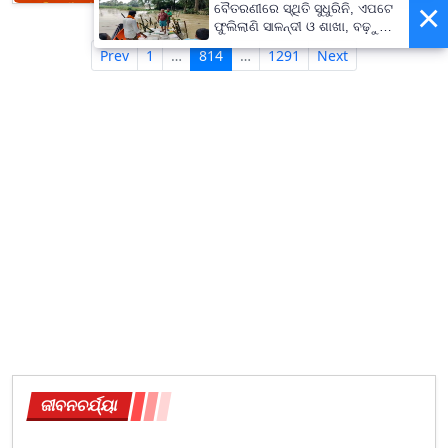
×
ବୈତରଣୀରେ ସ୍ଥିତି ସୁଧୁରିନି, ଏପଟେ
ଫୁଲିଲାଣି ସାଳନ୍ଦୀ ଓ ଶାଖା, ବଢ଼ୁଛି
ବନ୍ୟା ଭୟ
Prev
1
…
814
…
1291
Next
ଜୀବନଚର୍ଯ୍ୟା