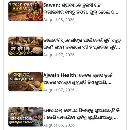
Sawan: ଶ୍ରାବଣରେ ତୁଳସୀ ଗଛ
ଲଗାଇବାର ବାସ୍ତୁ ନିୟମ, ଭୁଲ୍‌ ହେଲେ ଘରକୁ
ଆସିବନି ସୁଖ-ସମୃଦ୍ଧି
August 08, 2026
ଡାଇବେଟିସ୍ ରୋଗୀଙ୍କ ପାଇଁ କେଉଁ ରୁଟି ସବୁଠୁ
ଭଲ? ଗହମ ବଦଳରେ ଏହି ୫ ପ୍ରକାର ରୁଟି
ରଖିପାରେ ବ୍ଲଡ ସୁଗାର ନିୟନ୍ତ୍ରଣରେ
August 07, 2026
Ajwain Health: କେବଳ ସ୍ଵାଦ ନୁହେଁ
ଅନେକ ସମସ୍ୟାରୁ ମୁକ୍ତି ଦିଏ ଜୁଆଣି,
ଜାଣନ୍ତୁ ଏହାକୁ ଖାଇବାର ସଠିକ୍ ଉପାୟ
August 07, 2026
ମୋବାଇଲ୍ ଦେଖାଇ ପିଲାଙ୍କୁ ଖୁଆଉଛନ୍ତି କି
? ଡେରି ହୋଇଯିବା ପୂର୍ବରୁ ସୁଧୁରିଯାଆନ୍ତୁ,
ଡାକ୍ତରମାନେ ଦେଲେ ଭୟଙ୍କର ଚେତାବନୀ
August 06, 2026