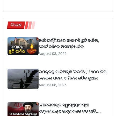
ବିଦେଶ
କାଲିଫର୍ଣ୍ଣିଆରେ ଦୀପାବଳି ଛୁଟି ବାତିଲ,
କୋର୍ଟ କହିଲେ ଅସାମ୍ବିଧାନିକ
August 08, 2026
ଉପକୂଳକୁ ମାଡ଼ିଆସୁଛି ‘ଡଲଫିନ୍' ! ୨୦୦ କିମି
ବେଗରେ ପବନ, ୪ ମିଟର ଉଠିବ ଜୁଆର
August 08, 2026
ମୋଜତାବାଙ୍କ ସ୍ୱାସ୍ଥ୍ୟାବସ୍ଥା
ସଙ୍କଟାପନ୍ନ; ଇସ୍ରାଏଲର ବଡ ଦାବି,