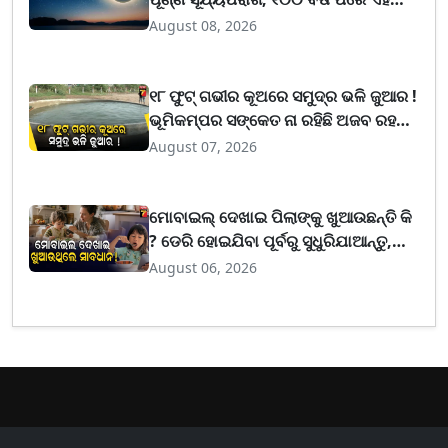
ଦେଶରେ ମାଡି ଆସିବ ଅନ୍ଧାର
August 08, 2026
୧୮ ଫୁଟ୍ ଗଭୀର କୂଅରେ ସମୁଦ୍ର ଭଳି ଜୁଆର !
ଭୂମିକମ୍ପର ସଙ୍କେତ ନା ରହିଛି ଅଜବ ରହସ୍ୟ
?
August 07, 2026
ମୋବାଇଲ୍ ଦେଖାଇ ପିଲାଙ୍କୁ ଖୁଆଉଛନ୍ତି କି
? ଡେରି ହୋଇଯିବା ପୂର୍ବରୁ ସୁଧୁରିଯାଆନ୍ତୁ,
ଡାକ୍ତରମାନେ ଦେଲେ ଭୟଙ୍କର ଚେତାବନୀ
August 06, 2026