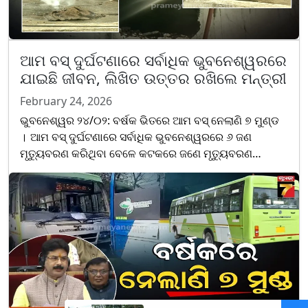
ଆମ ବସ୍ ଦୁର୍ଘଟଣାରେ ସର୍ବାଧିକ ଭୁବନେଶ୍ୱରରେ
ଯାଇଛି ଜୀବନ, ଲିଖିତ ଉତ୍ତର ରଖିଲେ ମନ୍ତ୍ରୀ
February 24, 2026
ଭୁବନେଶ୍ୱର ୨୪/୦୨: ବର୍ଷକ ଭିତରେ ଆମ ବସ୍ ନେଲାଣି ୭ ମୁଣ୍ଡ
। ଆମ ବସ୍ ଦୁର୍ଘଟଣାରେ ସର୍ବାଧିକ ଭୁବନେଶ୍ୱରରେ ୬ ଜଣ
ମୃତ୍ୟୁବରଣ କରିଥିବା ବେଳେ କଟକରେ ଜଣେ ମୃତ୍ୟୁବରଣ
କରିଛନ୍ତି । ସେହିପରି ଆମ ବସ୍ ଦୁର୍ଘଟଣାରେ ବର୍ଷକ ମଧ୍ୟରେ ୮
ଜଣ ହୋଇଛନ......