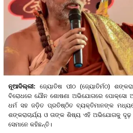
ନୂଆଦିଲ୍ଲୀ
:
ଜ୍ୟୋତିଷ ପୀଠ (ଜ୍ୟୋତିର୍ମଠ) ଶଙ୍କରାଚ
ବିରୋଧରେ ଯୌନ ଶୋଷଣା ଅଭିଯୋଗରେ ପୋକ୍ସୋ ଆଇ
ଧର୍ମ ସହ ଜଡ଼ିତ ପ୍ରତିଷ୍ଠିତ ବ୍ୟକ୍ତିମାନଙ୍କ ମଧ୍ୟ
ଶଙ୍କରାଚାର୍ଯ୍ୟ ଓ ତାଙ୍କ ଶିଷ୍ୟ ଏହି ଅଭିଯୋଗକୁ ଦୃ
ସେମାନେ କହିଛନ୍ତି।