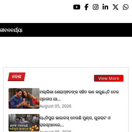
ଜୀବନଚର୍ଯ୍ୟା
ଦେଶ
View More
ମଲ୍ଲିକା ଶେରାଓ୍ଵତଙ୍କ ସହିତ କଣ କରୁଛନ୍ତି ତେଜ
ପ୍ରତାପ ଯା...
August 05, 2026
ଚାନ୍ଦିପୁରା ଭାଇରସ୍ ନେଉଛି ମୁଣ୍ଡ, ଗୁଜରାଟ ଓ
ରାଜସ୍ଥାନରେ...
August 05, 2026