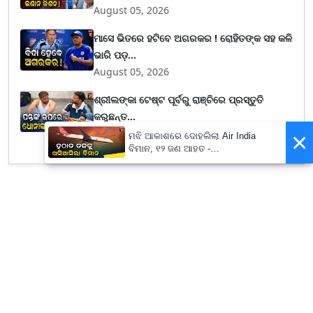
August 05, 2026
ମାସେ ଭିତରେ ହଟିବେ ଅଗରକର ! ରୋହିତଙ୍କ ସହ କଳି
ଭାରି ପଡ଼...
August 05, 2026
ଶ୍ରୀଲଙ୍କା ଟେଷ୍ଟ ପୂର୍ବରୁ ରାଞ୍ଚିରେ ପ୍ରସ୍ତୁତି
କରୁଛନ୍ତ...
August 04, 2026
×
ମଝି ଆକାଶରେ ଦୋହଲିଲା Air India
ବିମାନ, ୧୨ ଜଣ ଆହତ -
PrameyaNews7