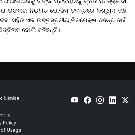
ଏଫଆଇଆରକୁ ତାଙ୍କ ପ୍ରତିଷ୍ଠାକୁ କ୍ଷତି ପହଞ୍ଚାଇବା
 ଯେ ତାଙ୍କର ନିୟମିତ ପୋଲିସ ତଦନ୍ତରେ ବିଶ୍ୱାସ ନାହିଁ
ି ଦେବା ସହିତ ଏକ ଉଚ୍ଚସ୍ତରୀୟ
,
ନିରପେକ୍ଷ ତଦନ୍ତ ଦାବି
ିତ୍ତିହୀନ ବୋଲି କହିଛନ୍ତି।
k Links
YouTube
Facebook
Instagram
Linkedin
Twitt
ct Us
y Policy
 of Usage