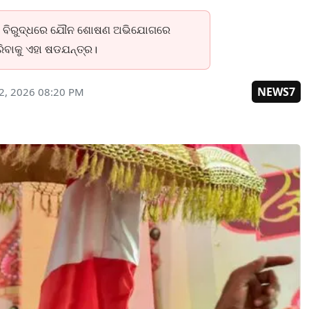
୍ଦଙ୍କ ବିରୁଦ୍ଧରେ ଯୌନ ଶୋଷଣ ଅଭିଯୋଗରେ
ରିବାକୁ ଏହା ଷଡଯନ୍ତ୍ର।
NEWS7
2, 2026 08:20 PM