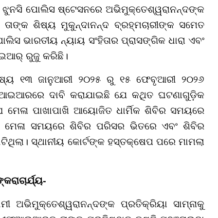
 ଝୁନସି ପୋଲିସ ଷ୍ଟେସନରେ ଅଭିମୁକ୍ତେଶ୍ୱରାନନ୍ଦଙ୍କ
ଙ୍କ ଶିଷ୍ୟ ମୁକୁନ୍ଦାନନ୍ଦ ବ୍ରହ୍ମଚାରୀଙ୍କ ସମେତ
ୋଲିସ ଭାରତୀୟ ନ୍ୟାୟ ସଂହିତାର ପ୍ରାସଙ୍ଗିକ ଧାରା ଏବଂ
ର୍ ରୁଜୁ କରିଛି।
ଷ୍ୟ ୧୩ ଜାନୁଆରୀ ୨୦୨୫ ରୁ ୧୫ ଫେବୃଆରୀ ୨୦୨୬
ଆରରେ ଦାବି କରାଯାଇଛି ଯେ କଥିତ ଘଟଣାଗୁଡ଼ିକ
 ମେଳା ପାଖାପାଖି ଆୟୋଜିତ ଧାର୍ମିକ ଶିବିର ସମୟରେ
ଘ ମେଳା ସମୟରେ ଶିବିର ପରିସର ଭିତରେ ଏବଂ ଶିବିର
ା ଘଟିଥିଲା। ସ୍ଥାନୀୟ କୋର୍ଟଙ୍କ ହସ୍ତକ୍ଷେପ ପରେ ମାମଲା
ରାଚାର୍ଯ୍ୟ-
ାମୀ ଅଭିମୁକ୍ତେଶ୍ୱରାନନ୍ଦଙ୍କ ପ୍ରତିକ୍ରିୟା ସାମ୍ନାକୁ