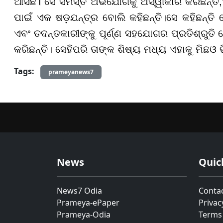
ଆସିଛି। ସେ ସମସ୍ତ ଅଭିଯୋଗକୁ ଅସ୍ୱୀକାର କରିଛନ୍ତି
,
ପାଇଁ ଏକ ଷଡ଼ଯନ୍ତ୍ର ବୋଲି କହିଛନ୍ତି।
ସେ କହିଛନ୍ତି
ଏବଂ ତଦନ୍ତକାରୀଙ୍କୁ ପୂର୍ଣ୍ଣ ସହଯୋଗର ପ୍ରତିଶ୍ରୁତ
କରିଛନ୍ତି। ସେହିପରି ତାଙ୍କ ଶିଷ୍ୟ ମଧ୍ୟ ଏହାକୁ ମିଛ
ଓ ଭ
Tags:
prameyanews7
News
Quic
News7 Odia
Conta
Prameya-ePaper
Privac
Prameya-Odia
Terms