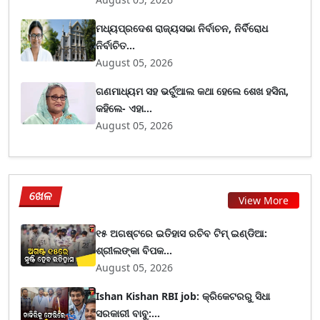
ମଧ୍ୟପ୍ରଦେଶ ରାଜ୍ୟସଭା ନିର୍ବାଚନ, ନିର୍ବିରୋଧ
ନିର୍ବାଚିତ...
August 05, 2026
ଗଣମାଧ୍ୟମ ସହ ଭର୍ଚୁଆଲ କଥା ହେଲେ ଶେଖ ହସିନା,
କହିଲେ- ଏହା...
August 05, 2026
ଖେଳ
View More
୧୫ ଅଗଷ୍ଟରେ ଇତିହାସ ରଚିବ ଟିମ୍ ଇଣ୍ଡିଆ:
ଶ୍ରୀଲଙ୍କା ବିପକ...
August 05, 2026
Ishan Kishan RBI job: କ୍ରିକେଟରରୁ ସିଧା
ସରକାରୀ ବାବୁ:...