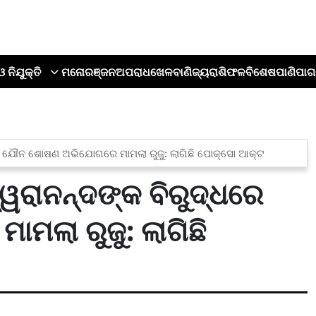
ଓ ନିଯୁକ୍ତି
ମନୋରଞ୍ଜନ
ଅପରାଧ
ଖେଳ
ବାଣିଜ୍ୟ
ରାଶିଫଳ
ବିଶେଷ
ପାଣିପାଗ
୍ଧରେ ଯୌନ ଶୋଷଣ ଅଭିଯୋଗରେ ମାମଲା ରୁଜୁ: ଲାଗିଛି ପୋକ୍ସୋ ଆକ୍ଟ
୍ୱରାନନ୍ଦଙ୍କ ବିରୁଦ୍ଧରେ
ଲା ରୁଜୁ: ଲାଗିଛି