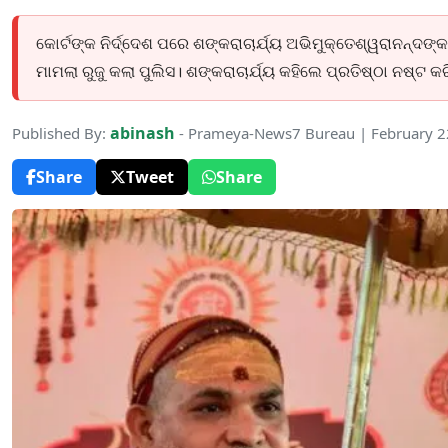
କୋର୍ଟଙ୍କ ନିର୍ଦ୍ଦେଶ ପରେ ଶଙ୍କରାଚାର୍ଯ୍ୟ ଅଭିମୁକ୍ତେଶ୍ୱରାନନ
ମାମଲା ରୁଜୁ କଲା ପୁଲିସ। ଶଙ୍କରାଚାର୍ଯ୍ୟ କହିଲେ ପ୍ରତିଷ୍ଠା ନଷ୍ଟ କ
abinash
Published By:
- Prameya-News7 Bureau | February 2
Share
Tweet
Share