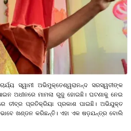
ାର୍ଯ୍ୟ ସ୍ୱାମୀ ଅଭିମୁକ୍ତେଶ୍ୱରାନନ୍ଦ ସରସ୍ୱତୀଙ୍କ
ନ ଅଧୀନରେ ମାମଲା ରୁଜୁ ହୋଇଛି। ଘଟଣାକୁ ନେଇ
ରେ ତୀବ୍ର ପ୍ରତିକ୍ରିୟା ପ୍ରକାଶ ପାଇଛି। ଅଭିଯୁକ୍ତ
ଢ଼ ଭାବେ ଖଣ୍ଡନ କରିଛନ୍ତି। ଏହା ଏକ ଷଡ଼ଯନ୍ତ୍ର ବୋଲି