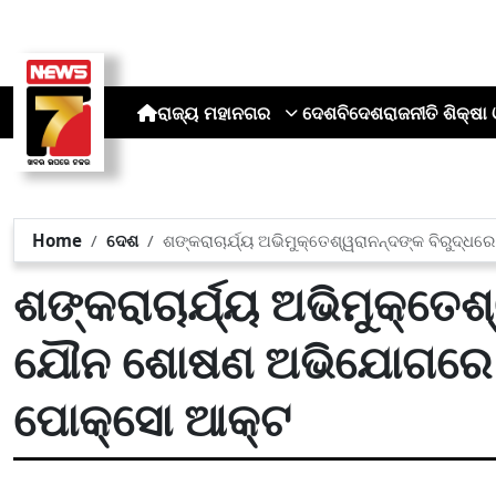
ରାଜ୍ୟ
ମହାନଗର
ଦେଶ
ବିଦେଶ
ରାଜନୀତି
ଶିକ୍ଷା 
Home
ଦେଶ
ଶଙ୍କରାଚାର୍ଯ୍ୟ ଅଭିମୁକ୍ତେଶ୍ୱରାନନ୍ଦଙ୍କ ବିରୁଦ
ଶଙ୍କରାଚାର୍ଯ୍ୟ ଅଭିମୁକ୍ତେଶ
ଯୌନ ଶୋଷଣ ଅଭିଯୋଗରେ ମାମ
ପୋକ୍ସୋ ଆକ୍ଟ