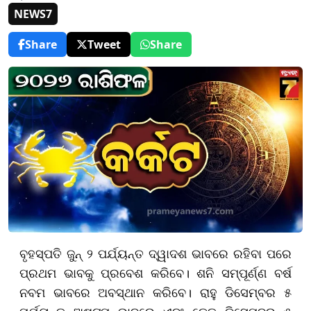
NEWS7
Share
Tweet
Share
ବୃହସ୍ପତି ଜୁନ୍ ୨ ପର୍ଯ୍ୟନ୍ତ ଦ୍ୱାଦଶ ଭାବରେ ରହିବା ପରେ
ପ୍ରଥମ ଭାବକୁ ପ୍ରବେଶ କରିବେ। ଶନି ସମ୍ପୂର୍ଣ୍ଣ ବର୍ଷ
ନବମ ଭାବରେ ଅବସ୍ଥାନ କରିବେ। ରାହୁ ଡିସେମ୍ବର ୫