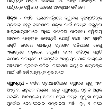
ପର୍ଯ୍ୟନ୍ତ ଅଷ୍ଟମ ଭାବରେ ଏବଂ କେତୁ ଡିସେମ୍ବର ୫
ପର୍ଯ୍ୟନ୍ତ ଦ୍ୱିତୀୟ ଭାବରେ ଅବସ୍ଥାନ କରିବେ।
ଶିକ୍ଷା -
ବର୍ଷର ପ୍ରଥମାର୍ଦ୍ଧରେ ଦ୍ୱାଦଶ ବୃହସ୍ପତିଙ୍କ
ପ୍ରଭାବ ହେତୁ ବିଦେଶରେ ଶିକ୍ଷା ପାଇଁ ଚେଷ୍ଟା କରୁଥିବା
ଛାତ୍ରଛାତ୍ରୀମାନେ ଅଧିକ ସଫଳତା ପାଇବେ। ଦ୍ୱିତୀୟ
ଭାବରେ କେତୁଙ୍କ ଉପସ୍ଥିତି ଯୋଗୁଁ ବାଣୀ ଏବଂ ସ୍ମୃତି
ଶକ୍ତି ଉପରେ ସାମାନ୍ୟ ପ୍ରଭାବ ପଡିପାରେ ତେଣୁ
ଏକାଗ୍ରତା ବଢ଼ାଇବା ଜରୁରୀ। ନବମ ଶନିଙ୍କ ସ୍ଥିତି
କଠୋର ପରିଶ୍ରମ ଓ ଗମ୍ଭୀର ଅଧ୍ୟୟନ ପାଇଁ ଭାଗ୍ୟର
ସହଯୋଗ ପ୍ରଦାନ କରିବ। ଗବେଷଣା କରୁଥିବା ଛାତ୍ରଙ୍କ
ପାଇଁ ଏହି ବର୍ଷ ଅତ୍ୟନ୍ତ ଶୁଭ ଅଟେ।
ସ୍ୱାସ୍ଥ୍ୟ -
ବର୍ଷର ପ୍ରଥମାର୍ଦ୍ଧରେ ଦ୍ୱାଦଶ ଗୁରୁ ଏବଂ
ଅଷ୍ଟମ ରାହୁଙ୍କ ମିଶ୍ରଣ ହେତୁ ସ୍ୱାସ୍ଥ୍ୟ ପ୍ରତି ଅଧିକ
ସତର୍କତା ଆବଶ୍ୟକ। ଅଜଣା ରୋଗ କିମ୍ବା ପୁରୁଣା ରୋଗ
ପୁନର୍ବାର ଦେଖାଦେବାର ସମ୍ଭାବନା ଅଛି। ଜୁନ୍ ୨ ପରେ