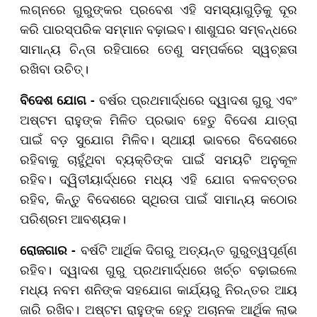
ଲଗ୍ନରେ ଗୁରୁଙ୍କର ପ୍ରବେଶ ଏହି ସମସ୍ୟାଗୁଡ଼ିକୁ ଦୂର
କରି ପାରସ୍ପରିକ ସମ୍ମାନ ବଢ଼ାଇବ। ଶାଶୁଘର ସମ୍ବନ୍ଧରେ
ସାମାନ୍ୟ ଚିନ୍ତା ରହିପାରେ ତେଣୁ ସମ୍ପର୍କରେ ସ୍ୱଚ୍ଛତା
ରଖିବା ଉଚିତ୍।
ବିଦେଶ ଯୋଗ -
ବର୍ଷର ପ୍ରଥମାର୍ଦ୍ଧରେ ଦ୍ୱାଦଶ ଗୁରୁ ଏବଂ
ଅଷ୍ଟମ ରାହୁଙ୍କ ମିଳିତ ପ୍ରଭାବ ହେତୁ ବିଦେଶ ଯାତ୍ରା
ପାଇଁ ବଡ଼ ସୁଯୋଗ ମିଳିବ। ସ୍ଥାୟୀ ଭାବରେ ବିଦେଶରେ
ରହିବାକୁ ଚାହୁଁଥିବା ବ୍ୟକ୍ତିଙ୍କ ପାଇଁ ସମୟଟି ଅନୁକୂଳ
ରହିବ। ଦ୍ୱିତୀୟାର୍ଦ୍ଧରେ ମଧ୍ୟ ଏହି ଯୋଗ ବଳବତ୍ତର
ରହିବ, କିନ୍ତୁ ବିଦେଶରେ ସ୍ଥିରତା ପାଇଁ ସାମାନ୍ୟ କଠୋର
ପରିଶ୍ରମ ଆବଶ୍ୟକ।
ରୋଜଗାର -
ବର୍ଷଟି ଆର୍ଥିକ ଦିଗରୁ ଅତ୍ୟନ୍ତ ଗୁରୁତ୍ୱପୂର୍ଣ୍ଣ
ରହିବ। ଦ୍ୱାଦଶ ଗୁରୁ ପ୍ରଥମାର୍ଦ୍ଧରେ ଖର୍ଚ୍ଚ ବଢ଼ାଇଲେ
ମଧ୍ୟ ନବମ ଶନିଙ୍କ ସହଯୋଗ କାର୍ଯ୍ୟରୁ ନିରନ୍ତର ଆୟ
ଜାରି ରଖିବ। ଅଷ୍ଟମ ରାହୁଙ୍କ ହେତୁ ଅଚାନକ ଆର୍ଥିକ ଲାଭ