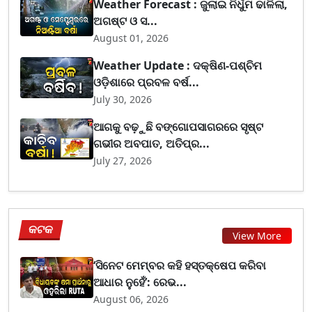
Weather Forecast : ଜୁଲାଇ ନିର୍ଧୁମ ଢାଳିଲା,
ଅଗଷ୍ଟ ଓ ସ...
August 01, 2026
Weather Update : ଦକ୍ଷିଣ-ପଶ୍ଚିମ
ଓଡ଼ିଶାରେ ପ୍ରବଳ ବର୍ଷ...
July 30, 2026
ଆଗକୁ ବଢ଼ୁଛି ବଙ୍ଗୋପସାଗରରେ ସୃଷ୍ଟ
ଗଭୀର ଅବପାତ, ଅତିପ୍ର...
July 27, 2026
କଟକ
View More
‘ସିନେଟ ମେମ୍ବର କହି ହସ୍ତକ୍ଷେପ କରିବା
ଆଧାର ନୁହେଁ’: ରେଭ...
August 06, 2026