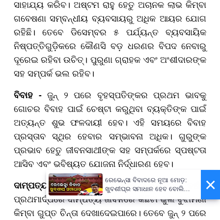
ସାହାଯ୍ୟ କରିବ। ଅଷ୍ଟମ ରାହୁ ହେତୁ ଅଚାନକ ଲାଭ କିମ୍ବା
ଗବେଷଣା ସମ୍ବନ୍ଧୀୟ ବ୍ୟବସାୟରୁ ଅଧିକ ଆୟର ଯୋଗ
ରହିଛି। ତେବେ ଡିସେମ୍ବର ୫ ପର୍ଯ୍ୟନ୍ତ ବ୍ୟବସାୟିକ
ନିଷ୍ପତ୍ତିଗୁଡ଼ିକରେ କୌଣସି ବଡ଼ ଧରଣର ବିପଦ ନେବାରୁ
ଦୂରେଇ ରହିବା ଉଚିତ୍। ପୁରୁଣା ଗ୍ରାହକ ଏବଂ ଅଂଶୀଦାରଙ୍କ
ସହ ସମ୍ପର୍କ ଭଲ ରହିବ।
ବିବାହ -
ଜୁନ୍ ୨ ପରେ ବୃହସ୍ପତିଙ୍କର ପ୍ରଥମ ଭାବକୁ
ଗୋଚର ବିବାହ ପାଇଁ ଚେଷ୍ଟା କରୁଥିବା ବ୍ୟକ୍ତିଙ୍କ ପାଇଁ
ଅତ୍ୟନ୍ତ ଶୁଭ ଫଳଦାୟୀ ହେବ। ଏହି ସମୟରେ ବିବାହ
ପ୍ରସ୍ତାବ ସ୍ଥିର ହେବାର ସମ୍ଭାବନା ଅଧିକ। ଗୁରୁଙ୍କ
ପ୍ରଭାବ ହେତୁ ଜୀବନସାଥୀଙ୍କ ସହ ସମ୍ପର୍କରେ ସ୍ପଷ୍ଟତା
ଆସିବ ଏବଂ ଭବିଷ୍ୟତ ଯୋଜନା ନିର୍ଦ୍ଧାରଣ ହେବ।
×
ରେଭେନ୍ସା ବିବାଦରେ ନୂଆ ମୋଡ଼:
ଦାମ୍ପତ୍ୟ ଜୀବନ -
ଅଷ୍ଟମ ରାହୁଙ୍କ ସ୍ଥିତି ଯୋଗୁଁ ବର୍ଷର
ଖୁବଶୀଘ୍ର ସମାଧାନ ହେବ ବୋଲି
ପ୍ରଥମାର୍ଦ୍ଧରେ ଦାମ୍ପତ୍ୟ ଜୀବନରେ କିଛିଟା ଭୁଲ ବୁଝାମଣା
କହିଲେ କୁଳପତି
କିମ୍ବା ଗୁପ୍ତ ଚିନ୍ତା ଦେଖାଦେଇପାରେ। ତେବେ ଜୁନ୍ ୨ ପରେ