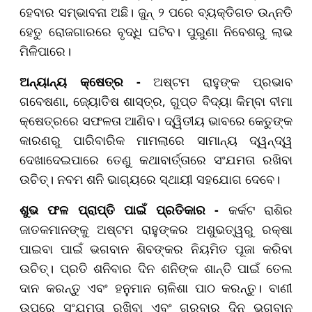
ହେବାର ସମ୍ଭାବନା ଅଛି। ଜୁନ୍ ୨ ପରେ ବ୍ୟକ୍ତିଗତ ଉନ୍ନତି
ହେତୁ ରୋଜଗାରରେ ବୃଦ୍ଧି ଘଟିବ। ପୁରୁଣା ନିବେଶରୁ ଲାଭ
ମିଳିପାରେ।
ଅନ୍ୟାନ୍ୟ କ୍ଷେତ୍ର -
ଅଷ୍ଟମ ରାହୁଙ୍କ ପ୍ରଭାବ
ଗବେଷଣା, ଜ୍ୟୋତିଷ ଶାସ୍ତ୍ର, ଗୁପ୍ତ ବିଦ୍ୟା କିମ୍ବା ବୀମା
କ୍ଷେତ୍ରରେ ସଫଳତା ଆଣିବ। ଦ୍ୱିତୀୟ ଭାବରେ କେତୁଙ୍କ
କାରଣରୁ ପାରିବାରିକ ମାମଲାରେ ସାମାନ୍ୟ ଦ୍ୱନ୍ଦ୍ୱ
ଦେଖାଦେଇପାରେ ତେଣୁ କଥାବାର୍ତ୍ତାରେ ସଂଯମତା ରଖିବା
ଉଚିତ୍। ନବମ ଶନି ଭାଗ୍ୟରେ ସ୍ଥାୟୀ ସହଯୋଗ ଦେବେ।
ଶୁଭ ଫଳ ପ୍ରାପ୍ତି ପାଇଁ ପ୍ରତିକାର -
କର୍କଟ ରାଶିର
ଜାତକମାନଙ୍କୁ ଅଷ୍ଟମ ରାହୁଙ୍କର ଅଶୁଭତ୍ୱରୁ ରକ୍ଷା
ପାଇବା ପାଇଁ ଭଗବାନ ଶିବଙ୍କର ନିୟମିତ ପୂଜା କରିବା
ଉଚିତ୍। ପ୍ରତି ଶନିବାର ଦିନ ଶନିଙ୍କ ଶାନ୍ତି ପାଇଁ ତେଲ
ଦାନ କରନ୍ତୁ ଏବଂ ହନୁମାନ ଚାଳିଶା ପାଠ କରନ୍ତୁ। ବାଣୀ
ଉପରେ ସଂଯମତା ରଖିବା ଏବଂ ଗୁରୁବାର ଦିନ ଭଗବାନ