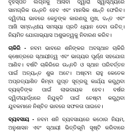
ବୃହସ୍ପତି ଲଗ୍ନକୁ ଆସିବା ଦ୍ୱାରା ସ୍ୱାସ୍ଥ୍ୟରେ
ସାମଗ୍ରିକ ଉନ୍ନତି ହେବ ଏବଂ ମାନସିକ ଶାନ୍ତି ଫେରିବ।
ଦ୍ୱିତୀୟ ଭାବରେ କେତୁଙ୍କ କାରଣରୁ ମୁଖ, ଦନ୍ତ ଏବଂ
ଆଖି ସମ୍ବନ୍ଧୀୟ ସମସ୍ୟା ପ୍ରତି ଧ୍ୟାନ ଦେବା ଉଚିତ୍।
ନିୟମିତ ଯୋଗାଭ୍ୟାସ ଅଶୁଭତ୍ୱକୁ ନିବାରଣ କରିବ।
ଚାକିରି -
ନବମ ଭାବରେ ଶନିଙ୍କର ଅବସ୍ଥାନ ଚାକିରି
କ୍ଷେତ୍ରରେ ସ୍ଥାୟୀତ୍ୱ ଏବଂ ଭାଗ୍ୟର ପୂର୍ଣ୍ଣ ସହଯୋଗ
ଆଣିବ। ବର୍ଷଟି ଚାକିରିରେ ଉନ୍ନତି ଓ ସ୍ଥାନ ପରିବର୍ତ୍ତନ
ପାଇଁ ଅତ୍ୟନ୍ତ ଶୁଭ ଅଟେ। ଅଷ୍ଟମ ରାହୁ କେତେକ
ଅପ୍ରତ୍ୟାଶିତ କିମ୍ବା ଗୁପ୍ତ ସୂତ୍ରରୁ କାର୍ଯ୍ୟ କରୁଥିବା
ବ୍ୟକ୍ତିଙ୍କ ପାଇଁ ଲାଭଦାୟକ ହେବ। ବର୍ଷର
ଦ୍ୱିତୀୟାର୍ଦ୍ଧରେ ନିଯୁକ୍ତି ପାଇଁ ଚେଷ୍ଟା କରୁଥିବା
ଯୁବକମାନେ ନିଶ୍ଚିତ ଭାବରେ ସଫଳତା ପାଇବେ।
ବ୍ୟବସାୟ -
ନବମ ଶନି ବ୍ୟବସାୟରେ କଠୋର ନିୟମ,
ଅନୁଶାସନ ଏବଂ ସ୍ଥାୟୀ ଭିତ୍ତିଭୂମି ସୃଷ୍ଟି କରିବାରେ