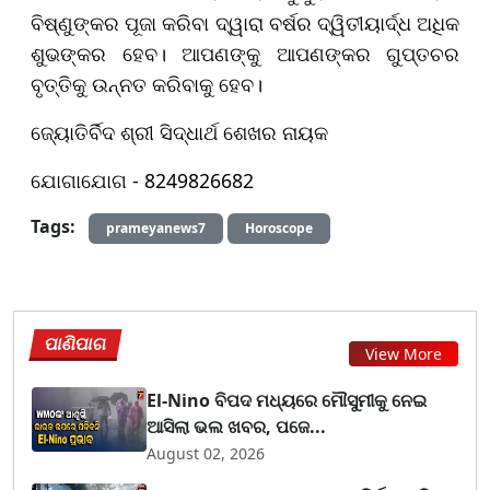
ବିଷ୍ଣୁଙ୍କର ପୂଜା କରିବା ଦ୍ୱାରା ବର୍ଷର ଦ୍ୱିତୀୟାର୍ଦ୍ଧ ଅଧିକ
ଶୁଭଙ୍କର ହେବ। ଆପଣଙ୍କୁ ଆପଣଙ୍କର ଗୁପ୍ତଚର
ବୃତ୍ତିକୁ ଉନ୍ନତ କରିବାକୁ ହେବ।
ଜ୍ୟୋତିର୍ବିଦ ଶ୍ରୀ ସିଦ୍ଧାର୍ଥ ଶେଖର ନାୟକ
ଯୋଗାଯୋଗ - 8249826682
Tags:
prameyanews7
Horoscope
ପାଣିପାଗ
View More
El-Nino ବିପଦ ମଧ୍ୟରେ ମୌସୁମୀକୁ ନେଇ
ଆସିଲା ଭଲ ଖବର, ପଜେ...
August 02, 2026