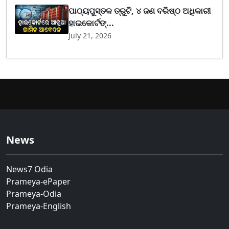
ପାଠ୍ୟପୁସ୍ତକ ତ୍ରୁଟି, ୪ ଜଣ ବରିଷ୍ଠ ଅଧିକାରୀ
ହାଇକୋର୍ଟଙ୍...
July 21, 2026
News
News7 Odia
Prameya-ePaper
Prameya-Odia
Prameya-English