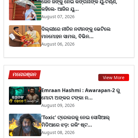
ଜେନ ଜିଙ୍କୁ ନେଇ କଙ୍ଗନାଙ୍କ ୟୁ-ଟର୍ଣ୍ଣ,
କହିଲେ- ଆଜିର ଯୁ...
August 07, 2026
ଦିଲ୍ଲୀରେ ନୀତିନ ନବୀନଙ୍କୁ ଭେଟିଲେ
ମନମୋହନ ସାମଲ, ବିଭିନ...
August 06, 2026
ମନୋରଞ୍ଜନ
View More
Emraan Hashmi : Awarapan-2 ରୁ
ମୋଟା ଅଙ୍କର ଟଙ୍କା ନ...
August 09, 2026
'Toxic' ଟ୍ରେଲରକୁ ନେଇ ସୋସିଆଲ୍
ମିଡିଆରେ ଝଡ଼: ରକିଂ ଷ୍ଟ...
August 08, 2026