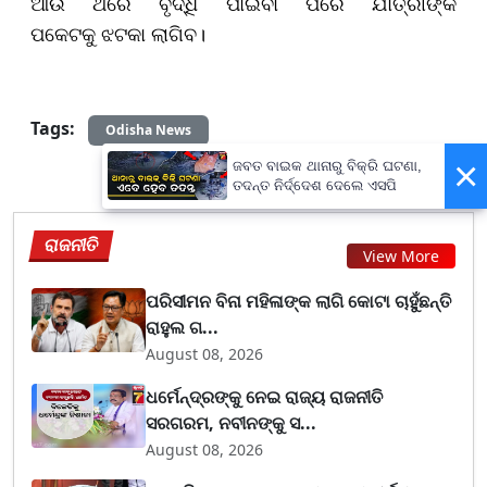
ଆଉ ଥରେ ବୃଦ୍ଧି ପାଇବା ପରେ ଯାତ୍ରୀଙ୍କ
ପକେଟକୁ ଝଟକା ଲାଗିବ।
Tags:
Odisha News
×
ଜବତ ବାଇକ ଥାନାରୁ ବିକ୍ରି ଘଟଣା,
ତଦନ୍ତ ନିର୍ଦ୍ଦେଶ ଦେଲେ ଏସପି
ରାଜନୀତି
View More
ପରିସୀମନ ବିନା ମହିଳାଙ୍କ ଲାଗି କୋଟା ଚାହୁଁଛନ୍ତି
ରାହୁଲ ଗ...
August 08, 2026
ଧର୍ମେନ୍ଦ୍ରଙ୍କୁ ନେଇ ରାଜ୍ୟ ରାଜନୀତି
ସରଗରମ, ନବୀନଙ୍କୁ ସ...
August 08, 2026