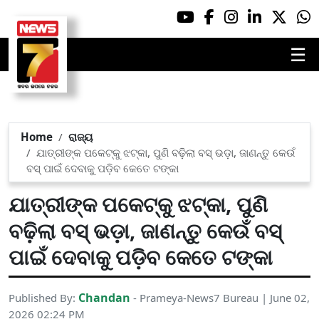
☰
Home
ରାଜ୍ୟ
ଯାତ୍ରୀଙ୍କ ପକେଟ୍‌କୁ ଝଟ୍‌କା, ପୁଣି ବଢ଼ିଲା ବସ୍‌ ଭଡ଼ା, ଜାଣନ୍ତୁ କେଉଁ
ବସ୍‌ ପାଇଁ ଦେବାକୁ ପଡ଼ିବ କେତେ ଟଙ୍କା
ଯାତ୍ରୀଙ୍କ ପକେଟ୍‌କୁ ଝଟ୍‌କା, ପୁଣି
ବଢ଼ିଲା ବସ୍‌ ଭଡ଼ା, ଜାଣନ୍ତୁ କେଉଁ ବସ୍‌
ପାଇଁ ଦେବାକୁ ପଡ଼ିବ କେତେ ଟଙ୍କା
Chandan
Published By:
- Prameya-News7 Bureau | June 02,
2026 02:24 PM