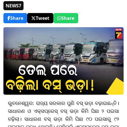
NEWS7
Share
Tweet
Share
ଭୁବନେଶ୍ୱର: ରାଜ୍ୟ ସରକାର ପୁଣି ବସ୍ ଭଡ଼ା ବଢ଼ାଇଛନ୍ତି।
ସାଧାରଣ ଓ ଏକ୍ସପ୍ରେସ୍ ବସ୍ ଭଡ଼ା କିମି ପିଛା ୨ ପଇସା
ବଢ଼ିଲା। ସାଧାରଣ ବସ୍ ଭଡ଼ା କିମି ପିଛା ୯୦ ପଇସାରୁ ୯୨