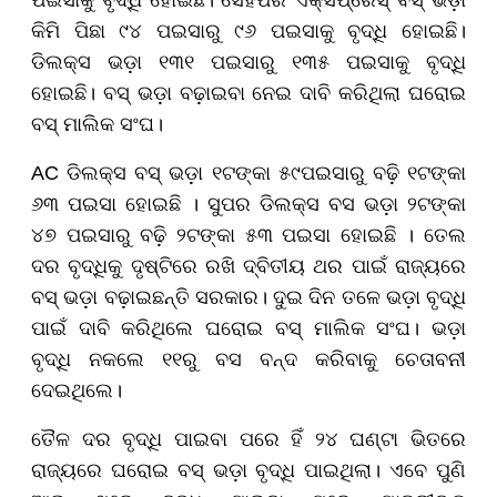
ପଇସାକୁ ବୃଦ୍ଧି ହୋଇଛି। ସେହିପରି ଏକ୍ସପ୍ରେସ୍ ବସ୍ ଭଡ଼ା
କିମି ପିଛା ୯୪ ପଇସାରୁ ୯୬ ପଇସାକୁ ବୃଦ୍ଧି ହୋଇଛି।
ଡିଲକ୍ସ ଭଡ଼ା ୧୩୧ ପଇସାରୁ ୧୩୫ ପଇସାକୁ ବୃଦ୍ଧି
ହୋଇଛି। ବସ୍ ଭଡ଼ା ବଢ଼ାଇବା ନେଇ ଦାବି କରିଥିଲା ଘରୋଇ
ବସ୍ ମାଲିକ ସଂଘ।
AC ଡିଲକ୍ସ ବସ୍ ଭଡ଼ା ୧ଟଙ୍କା ୫୯ପଇସାରୁ ବଢ଼ି ୧ଟଙ୍କା
୬୩ ପଇସା ହୋଇଛି । ସୁପର ଡିଲକ୍ସ ବସ ଭଡ଼ା ୨ଟଙ୍କା
୪୭ ପଇସାରୁ ବଢ଼ି ୨ଟଙ୍କା ୫୩ ପଇସା ହୋଇଛି । ତେଲ
ଦର ବୃଦ୍ଧିକୁ ଦୃଷ୍ଟିରେ ରଖି ଦ୍ବିତୀୟ ଥର ପାଇଁ ରାଜ୍ୟରେ
ବସ୍ ଭଡ଼ା ବଢ଼ାଇଛନ୍ତି ସରକାର। ଦୁଇ ଦିନ ତଳେ ଭଡ଼ା ବୃଦ୍ଧି
ପାଇଁ ଦାବି କରିଥିଲେ ଘରୋଇ ବସ୍ ମାଲିକ ସଂଘ। ଭଡ଼ା
ବୃଦ୍ଧି ନକଲେ ୧୧ରୁ ବସ ବନ୍ଦ କରିବାକୁ ଚେତାବନୀ
ଦେଇଥିଲେ।
ତୈଳ ଦର ବୃଦ୍ଧି ପାଇବା ପରେ ହିଁ ୨୪ ଘଣ୍ଟା ଭିତରେ
ରାଜ୍ୟରେ ଘରୋଇ ବସ୍ ଭଡ଼ା ବୃଦ୍ଧି ପାଇଥିଲା। ଏବେ ପୁଣି