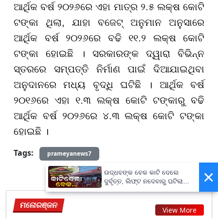
ଆର୍ଥିକ ବର୍ଷ ୨୦୨୬ରେ ଏହା ମାତ୍ର ୨.୫ ଲକ୍ଷ କୋଟି
ଟଙ୍କା ଥିଲା, ଯାହା ବଜେଟ୍ ଅନୁମାନ ଅନୁସାରେ
ଆର୍ଥିକ ବର୍ଷ ୨୦୨୬ରେ ବଢି ୧୧.୨ ଲକ୍ଷ କୋଟି
ଟଙ୍କା ହୋଇଛି । ସରକାରଙ୍କ ଦ୍ୱାରା ବିଭିନ୍ନ
ସ୍ତରରେ ସମ୍ପତ୍ତି ନିର୍ମାଣ ପାଇଁ ଦିଆଯାଇଥିବା
ଅନୁଦାନରେ ମଧ୍ୟ ବୃଦ୍ଧି ଘଟିଛି । ଆର୍ଥିକ ବର୍ଷ
୨୦୧୬ରେ ଏହା ୧.୩ ଲକ୍ଷ କୋଟି ଟଙ୍କାରୁ ବଢି
ଆର୍ଥିକ ବର୍ଷ ୨୦୨୬ରେ ୪.୩ ଲକ୍ଷ କୋଟି ଟଙ୍କା
ହୋଇଛି ।
Tags:
prameyanews7
×
ଉଦ୍ଧବଙ୍କ ବେକ କାଟି ଦେଲେ
ଦୁର୍ବୃତ୍ତ, ଲିଫ୍ଟ ନଦେବାରୁ ଘଟିଲା
ଘଟଣା...
ମନୋରଞ୍ଜନ
View More