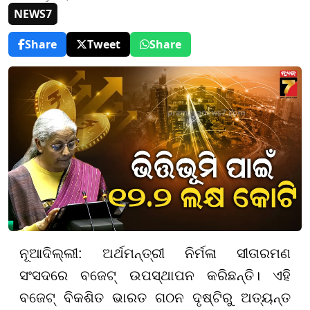
NEWS7
Share
Tweet
Share
ନୂଆଦିଲ୍ଲୀ: ଅର୍ଥମନ୍ତ୍ରୀ ନିର୍ମଳା ସୀତାରମଣ
ସଂସଦରେ ବଜେଟ୍ ଉପସ୍ଥାପନ କରିଛନ୍ତି। ଏହି
ବଜେଟ୍ ବିକଶିତ ଭାରତ ଗଠନ ଦୃଷ୍ଟିରୁ ଅତ୍ୟନ୍ତ