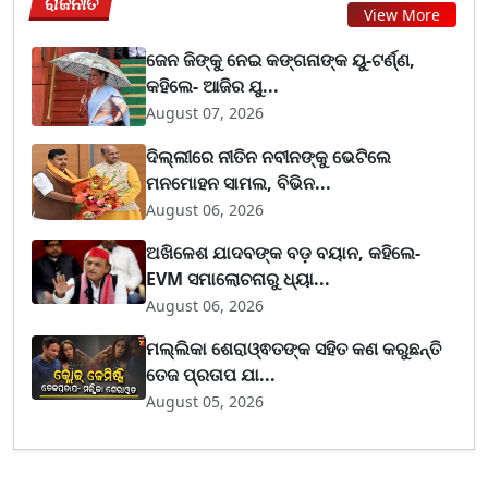
ରାଜନୀତି
View More
ଜେନ ଜିଙ୍କୁ ନେଇ କଙ୍ଗନାଙ୍କ ୟୁ-ଟର୍ଣ୍ଣ,
କହିଲେ- ଆଜିର ଯୁ...
August 07, 2026
ଦିଲ୍ଲୀରେ ନୀତିନ ନବୀନଙ୍କୁ ଭେଟିଲେ
ମନମୋହନ ସାମଲ, ବିଭିନ...
August 06, 2026
ଅଖିଳେଶ ଯାଦବଙ୍କ ବଡ଼ ବୟାନ, କହିଲେ-
EVM ସମାଲୋଚନାରୁ ଧ୍ୟା...
August 06, 2026
ମଲ୍ଲିକା ଶେରାଓ୍ଵତଙ୍କ ସହିତ କଣ କରୁଛନ୍ତି
ତେଜ ପ୍ରତାପ ଯା...
August 05, 2026