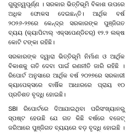
ଗୁରୁତ୍ୱପୂର୍ଣ୍ଣ । ସରକାର ଭିତ୍ତିଭୂମି ବିକାଶ ଉପରେ
ଅଧିକ ଫୋକସ ଦେଇଛନ୍ତି। ଆର୍ଥିକ ବର୍ଷ
୨୦୨୬-୨୭ରେ କେନ୍ଦ୍ର ସରକାରଙ୍କ ପୁଞ୍ଜିଗତ
ବ୍ୟୟ (କ୍ୟାପିଟାଲ୍ ଏକ୍ସପେଣ୍ଡିଚର୍) ୧୨.୨ ଲକ୍ଷ
କୋଟି ଟଙ୍କା ରହିଛି।
ସରକାରଙ୍କ ଦ୍ୱାରା ଭିତ୍ତିଭୂମି ନିର୍ମାଣ ଓ ଆର୍ଥିକ
ବିକାଶକୁ ଗତି ଦେବା ପାଇଁ ରଣନୀତି ଜାରି ରହିଛି ।
ରିପୋର୍ଟ ଅନୁସାରେ ଆର୍ଥିକ ବର୍ଷ ୨୦୨୭ରେ ସରକାରୀ
କ୍ୟାପେକ୍ସରେ ବାର୍ଷିକ ଆଧାରରେ ପ୍ରାୟ ୧୦
ପ୍ରତିଶତ ବୃଦ୍ଧି ହୋଇଛି।
SBI ରିପୋର୍ଟରେ ଦିଆଯାଇଥିବା ପରିସଂଖ୍ୟାନରୁ
ସ୍ପଷ୍ଟ ହେଉଛି ଯେ ଗତ କିଛି ବର୍ଷରେ ବଜେଟ୍
ଜରିଆରେ ପୁଞ୍ଜିଗତ ବ୍ୟୟରେ ବଡ଼ ବୃଦ୍ଧି ହୋଇଛି ।