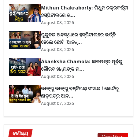
Mithun Chakraborty: ମିଥୁନ ଚକ୍ରବର୍ତ୍ତୀ
ହସ୍ପିଟାଲରେ ଭ...
August 08, 2026
ଗୁରୁତର ଅବସ୍ଥାରେ ହସ୍ପିଟାଲରେ ଭର୍ତ୍ତି
ହେଲେ ଛୋଟି 'ଆନନ୍...
August 08, 2026
Akanksha Chamola: ଛାଡପତ୍ର ପୂର୍ବରୁ
ଗୌରବ ଖନ୍ନାଙ୍କ ନା...
August 08, 2026
ଭାଙ୍ଗୁ ଭାଙ୍ଗୁ ବଞ୍ଚିଗଲା ସଂସାର ! କୋର୍ଟରୁ
ଛାଡ଼ପତ୍ର ଆବ...
August 07, 2026
ବାଣିଜ୍ୟ
View More