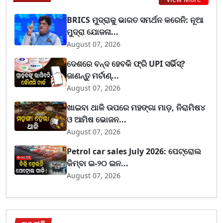
BRICS ମୁଦ୍ରାକୁ ଭାରତ ସମର୍ଥନ କରେନି: ନୂଆ
ମୁଦ୍ରା ଯୋଜନା...
August 07, 2026
ଦେଶରେ ବନ୍ଦ ହେବକି ଫ୍ରି UPI ସର୍ଭିସ୍?
ଜାଣନ୍ତୁ ମର୍ଚାଣ୍...
August 07, 2026
ଖାଇବା ଥାଳି ଉପରେ ମହଙ୍ଗା ମାଡ଼, ନିରାମିଷ୪
ଓ ଆମିଷ ଭୋଜନ...
August 07, 2026
Petrol car sales July 2026: ପେଟ୍ରୋଲ
କିମ୍ବା ଇ-୨୦ ଇନ...
August 07, 2026