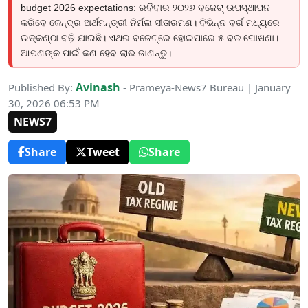
budget 2026 expectations: ରବିବାର ୨୦୨୬ ବଜେଟ୍ ଉପସ୍ଥାପନ
କରିବେ କେନ୍ଦ୍ର ଅର୍ଥମନ୍ତ୍ରୀ ନିର୍ମଳା ସୀତାରମଣ। ବିଭିନ୍ନ ବର୍ଗ ମଧ୍ୟରେ
ଉତ୍କଣ୍ଠା ବଢ଼ି ଯାଇଛି। ଏଥର ବଜେଟ୍‌ରେ ହୋଇପାରେ ୫ ବଡ ଘୋଷଣା।
ଆପଣଙ୍କ ପାଇଁ କଣ ହେବ ଲାଭ ଜାଣନ୍ତୁ।
Avinash
Published By:
- Prameya-News7 Bureau | January
30, 2026 06:53 PM
NEWS7
Share
Tweet
Share