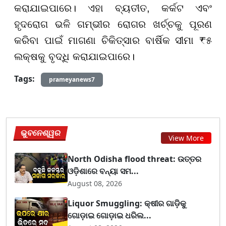
କରାଯାଇପାରେ। ଏହା ବ୍ୟତୀତ, କର୍କଟ ଏବଂ
ହୃଦରୋଗ ଭଳି ଗମ୍ଭୀର ରୋଗର ଖର୍ଚ୍ଚକୁ ପୂରଣ
କରିବା ପାଇଁ ମାଗଣା ଚିକିତ୍ସାର ବାର୍ଷିକ ସୀମା ₹୫
ଲକ୍ଷକୁ ବୃଦ୍ଧି କରାଯାଇପାରେ।
Tags:
prameyanews7
ଭୁବନେଶ୍ୱର
View More
North Odisha flood threat: ଉତ୍ତର
ଓଡ଼ିଶାରେ ବନ୍ୟା ସମ...
August 08, 2026
Liquor Smuggling: କ୍ଷୀର ଗାଡ଼ିକୁ
ଗୋଡ଼ାଇ ଗୋଡ଼ାଇ ଧରିଲ...