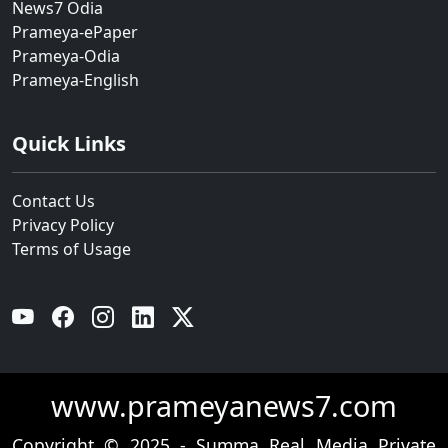
News7 Odia
Prameya-ePaper
Prameya-Odia
Prameya-English
Quick Links
Contact Us
Privacy Policy
Terms of Usage
YouTube
Facebook
Instagram
Linkedin
Twitter
www.prameyanews7.com
Copyright © 2025 - Summa Real Media Private