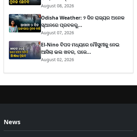
August 08, 2026
Odisha Weather: ୨ ଦିନ ରାଜ୍ୟର ଅନେକ
ସ୍ଥାନରେ ପ୍ରବଳରୁ...
August 07, 2026
El-Nino ବିପଦ ମଧ୍ୟରେ ମୌସୁମୀକୁ ନେଇ
ଆସିଲା ଭଲ ଖବର, ପଜେ...
August 02, 2026
News