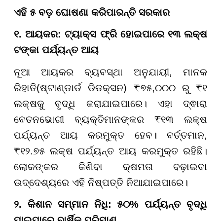
ଏହି ୫ ବଡ଼ ଘୋଷଣା କରିପାରନ୍ତି ସରକାର
୧. ଆୟକର: ଟ୍ୟାକ୍ସ ଫ୍ରି ହୋଇପାରେ ୧୩ ଲକ୍ଷ
ଟଙ୍କା ପର୍ଯ୍ୟନ୍ତ ଆୟ
ନୂଆ ଆୟକର ବ୍ୟବସ୍ଥା ଅନୁଯାୟୀ, ମାନକ
ରିହାତି(ଷ୍ଟାଣ୍ଡାର୍ଡ ଡିଡକ୍ସନ) ₹୭୫,୦୦୦ ରୁ ₹୧
ଲକ୍ଷକୁ ବୃଦ୍ଧି କରାଯାଇପାରେ। ଏହା ଦ୍ଵାରା
ବେତନଭୋଗୀ ବ୍ୟକ୍ତିମାନଙ୍କର ₹୧୩ ଲକ୍ଷ
ପର୍ଯ୍ୟନ୍ତ ଆୟ କରମୁକ୍ତ ହେବ। ବର୍ତ୍ତମାନ,
₹୧୨.୭୫ ଲକ୍ଷ ପର୍ଯ୍ୟନ୍ତ ଆୟ କରମୁକ୍ତ ରହିଛି।
ଲୋକଙ୍କର କିଣିବା କ୍ଷମତା ବଢ଼ାଇବା
ଉଦ୍ଦେଶ୍ୟରେ ଏହି ନିଷ୍ପତ୍ତି ନିଆଯାଇପାରେ।
୨. କିଶାନ ସମ୍ମାନ ନିଧି
: ୫୦% ପର୍ଯ୍ୟନ୍ତ ବୃଦ୍ଧି
ପାଇପାରେ ବାର୍ଷିକ ପରିମାଣ