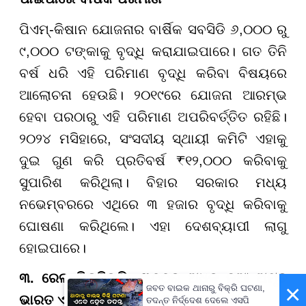
ପିଏମ୍-କିଷାନ ଯୋଜନାର ବାର୍ଷିକ ସବସିଡି ୬,୦୦୦ ରୁ
୯,୦୦୦ ଟଙ୍କାକୁ ବୃଦ୍ଧି କରାଯାଇପାରେ। ଗତ ତିନି
ବର୍ଷ ଧରି ଏହି ପରିମାଣ ବୃଦ୍ଧି କରିବା ବିଷୟରେ
ଆଲୋଚନା ହେଉଛି। ୨୦୧୯ରେ ଯୋଜନା ଆରମ୍ଭ
ହେବା ପରଠାରୁ ଏହି ପରିମାଣ ଅପରିବର୍ତ୍ତିତ ରହିଛି।
୨୦୨୪ ମସିହାରେ, ସଂସଦୀୟ ସ୍ଥାୟୀ କମିଟି ଏହାକୁ
ଦୁଇ ଗୁଣ କରି ପ୍ରତିବର୍ଷ ₹୧୨,୦୦୦ କରିବାକୁ
ସୁପାରିଶ କରିଥିଲା। ବିହାର ସରକାର ମଧ୍ୟ
ନଭେମ୍ବରରେ ଏଥିରେ ୩ ହଜାର ବୃଦ୍ଧି କରିବାକୁ
ଘୋଷଣା କରିଥିଲେ। ଏହା ଦେଶବ୍ୟାପୀ ଲାଗୁ
ହୋଇପାରେ।
୩. ରେଳ ଭିତ୍ତିଭୂମି: ୩୦୦ରୁ ଅଧିକ ନୂଆ ଅମୃତ
×
ଜବତ ବାଇକ ଥାନାରୁ ବିକ୍ରି ଘଟଣା,
ଭାରତ ଏବଂ ବନ୍ଦେ ଭାରତ ଟ୍ରେନ୍ ଘୋଷଣା
ତଦନ୍ତ ନିର୍ଦ୍ଦେଶ ଦେଲେ ଏସପି