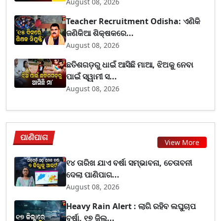
August 08, 2026
Teacher Recruitment Odisha: ଏଣିକି
ଜଣିକିଆ ଶିକ୍ଷକରେ...
August 08, 2026
ଛତିଶଗଡ଼ରୁ ଧାଇଁ ଆସିଛି ମାଆ, ଝିଅକୁ ନେବା
ପାଇଁ ସ୍ୱାମୀ ସ...
August 08, 2026
ପାଣିପାଗ
View More
୧୪ ତାରିଖ ଯାଏ ବର୍ଷା ସମ୍ଭାବନା, ଚେତାବନୀ
ଦେଲା ପାଣିପାଗ...
August 08, 2026
Heavy Rain Alert : ଲାଗି ରହିବ ଲଘୁଚାପ
ବର୍ଷା, ୧୭ ଜିଲ୍...