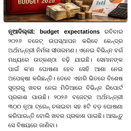
ନୂଆଦିଲ୍ଲୀ
: budget expectations
ରବିବାର
୨୦୨୬ ବଜେଟ୍ ଉପସ୍ଥାପନ କରିବେ କେନ୍ଦ୍ର
ଅର୍ଥମନ୍ତ୍ରୀ ନିର୍ମଳା ସୀତାରମଣ। ଏନେଇ ବିଭିନ୍ନ ବର୍ଗ
ମଧ୍ୟରେ ଉତ୍କଣ୍ଠା ବଢ଼ି ଯାଇଛି। ସେମାନଙ୍କ
ପାଇଁ କ’ଣ ଘୋଷଣା ହେବ ସେହି ଆଶା ନେଇ
ଅପେକ୍ଷା କରିଛନ୍ତି। ତେବେ ଏହାରି ଭିତରେ ବିଶେଷ
ସୂତ୍ରରୁ ଖବର ନେଇ ମିଡିଆରେ ବିଭିନ୍ନ ରିପୋର୍ଟ
ପ୍ରକାଶ ପାଉଛି। ୨୦୨୬ ବଜେଟ୍ର ଅର୍ଥମନ୍ତ୍ରୀ
୩୦୦ ନୂଆ ଟ୍ରେନ୍ ଚଳାଇବା ସହ ୫ଟି ବଡ଼ ଘୋଷଣା
କରିପାରନ୍ତି ବୋଲି ଖବର ପ୍ରକାଶ ପାଇଛି। ଆସନ୍ତୁ
ସେ ବିଷୟରେ ଜାଣିବା।