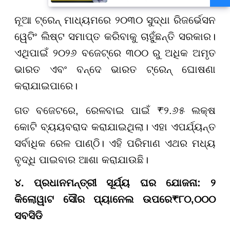
ନୂଆ ଟ୍ରେନ୍ ମାଧ୍ୟମରେ ୨୦୩୦ ସୁଦ୍ଧା ରିଜର୍ଭେସନ
ୱେଟିଂ ଲିଷ୍ଟ ସମାପ୍ତ କରିବାକୁ ଚାହୁଁଛନ୍ତି ସରକାର।
ଏଥିପାଇଁ ୨୦୨୬ ବଜେଟ୍ରେ ୩୦୦ ରୁ ଅଧିକ ଅମୃତ
ଭାରତ ଏବଂ ବନ୍ଦେ ଭାରତ ଟ୍ରେନ୍ ଘୋଷଣା
କରାଯାଇପାରେ।
ଗତ ବଜେଟରେ, ରେଳବାଇ ପାଇଁ ₹୨.୬୫ ଲକ୍ଷ
କୋଟି ବ୍ୟୟବରାଦ କରାଯାଇଥିଲା। ଏହା ଏପର୍ଯ୍ୟନ୍ତ
ସର୍ବାଧିକ ରେଳ ପାଣ୍ଠି। ଏହି ପରିମାଣ ଏଥର ମଧ୍ୟ
ବୃଦ୍ଧି ପାଇବାର ଆଶା କରାଯାଉଛି।
୪. ପ୍ରଧାନମନ୍ତ୍ରୀ ସୂର୍ଯ୍ୟ ଘର ଯୋଜନା: ୨
କିଲୋୱାଟ ସୌର ପ୍ୟାନେଲ ଉପରେ
₹୮୦,୦୦୦
ସବସିଡି