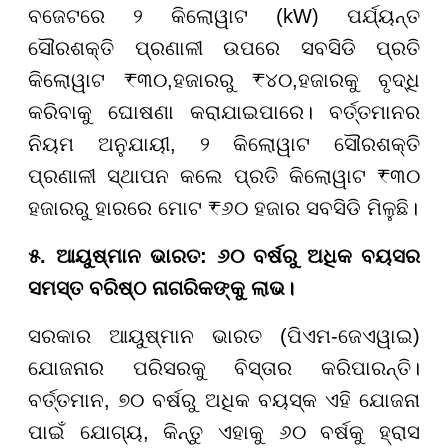
ବଜେଟରେ ୨ କିଲୋୱାଟ (kW) ପର୍ଯ୍ୟନ୍ତ
ସୌରଶକ୍ତି ପ୍ରଣାଳୀ ଉପରେ ସବସିଡି ପ୍ରତି
କିଲୋୱାଟ ₹୩୦,ହଜାରରୁ ₹୪୦,ହଜାରକୁ ବୃଦ୍ଧି
କରିବାକୁ ଘୋଷଣା କରାଯାଇପାରେ। ବର୍ତ୍ତମାନର
ନିୟମ ଅନୁଯାୟୀ, ୨ କିଲୋୱାଟ ସୌରଶକ୍ତି
ପ୍ରଣାଳୀ ସ୍ଥାପନ କଲେ ପ୍ରତି କିଲୋୱାଟ ₹୩୦
ହଜାରରୁ ହାରରେ ମୋଟ ₹୬୦ ହଜାର ସବସିଡି ମିଳୁଛି।
୫. ଆୟୁଷ୍ମାନ ଭାରତ: ୬୦ ବର୍ଷରୁ ଅଧିକ ବୟସର
ସମସ୍ତ ବରିଷ୍ଠ ନାଗରିକଙ୍କୁ ଲାଭ।
ସରକାର ଆୟୁଷ୍ମାନ ଭାରତ (ପିଏମ-ଜେଏୱାଇ)
ଯୋଜନାର ପରିସରକୁ ବିସ୍ତାର କରିପାରନ୍ତି।
ବର୍ତ୍ତମାନ, ୭୦ ବର୍ଷରୁ ଅଧିକ ବୟସ୍କ ଏହି ଯୋଜନା
ପାଇଁ ଯୋଗ୍ୟ, କିନ୍ତୁ ଏହାକୁ ୬୦ ବର୍ଷକୁ ହ୍ରାସ