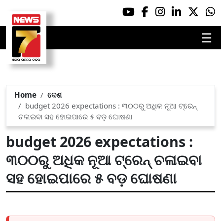
☰
Home
ଦେଶ
budget 2026 expectations : ୩୦୦ରୁ ଅଧିକ ନୂଆ ଟ୍ରେନ୍
ଚଳାଇବା ସହ ହୋଇପାରେ ୫ ବଡ଼ ଘୋଷଣା
budget 2026 expectations :
୩୦୦ରୁ ଅଧିକ ନୂଆ ଟ୍ରେନ୍ ଚଳାଇବା
ସହ ହୋଇପାରେ ୫ ବଡ଼ ଘୋଷଣା