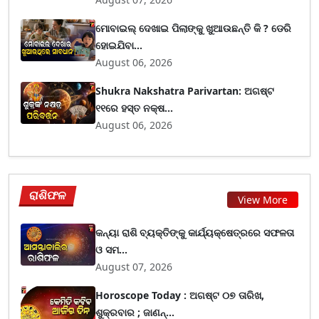
ମୋବାଇଲ୍ ଦେଖାଇ ପିଲାଙ୍କୁ ଖୁଆଉଛନ୍ତି କି ? ଡେରି
ହୋଇଯିବା...
August 06, 2026
Shukra Nakshatra Parivartan: ଅଗଷ୍ଟ
୧୧ରେ ହସ୍ତ ନକ୍ଷ...
August 06, 2026
ରାଶିଫଳ
View More
କନ୍ୟା ରାଶି ବ୍ୟକ୍ତିଙ୍କୁ କାର୍ଯ୍ୟକ୍ଷେତ୍ରରେ ସଫଳତା
ଓ ସମ...
August 07, 2026
Horoscope Today : ଅଗଷ୍ଟ ୦୭ ତାରିଖ,
ଶୁକ୍ରବାର ; ଜାଣନ୍...