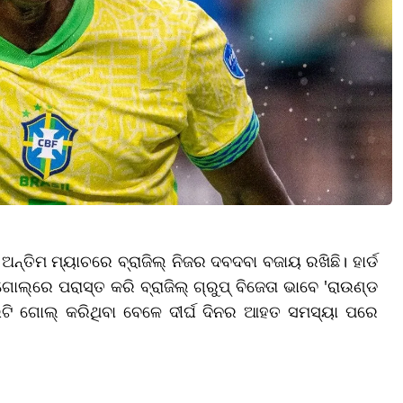
 ଅନ୍ତିମ ମ୍ୟାଚରେ ବ୍ରାଜିଲ୍ ନିଜର ଦବଦବା ବଜାୟ ରଖିଛି। ହାର୍ଡ
୍‌ରେ ପରାସ୍ତ କରି ବ୍ରାଜିଲ୍ ଗ୍ରୁପ୍ ବିଜେତା ଭାବେ 'ରାଉଣ୍ଡ
ୁଇଟି ଗୋଲ୍ କରିଥିବା ବେଳେ ଦୀର୍ଘ ଦିନର ଆହତ ସମସ୍ୟା ପରେ