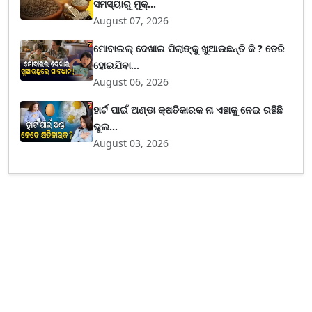
ସମସ୍ୟାରୁ ମୁକ୍...
August 07, 2026
ମୋବାଇଲ୍ ଦେଖାଇ ପିଲାଙ୍କୁ ଖୁଆଉଛନ୍ତି କି ? ଡେରି
ହୋଇଯିବା...
August 06, 2026
ହାର୍ଟ ପାଇଁ ଅଣ୍ଡା କ୍ଷତିକାରକ ନା ଏହାକୁ ନେଇ ରହିଛି
ଭୁଲ...
August 03, 2026