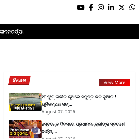
ଜୀବନଚର୍ଯ୍ୟା
ବିଶେଷ
View More
୧୮ ଫୁଟ୍ ଗଭୀର କୂଅରେ ସମୁଦ୍ର ଭଳି ଜୁଆର !
ଭୂମିକମ୍ପର ସଙ୍...
August 07, 2026
ହସ୍ତତନ୍ତ ଦିବସରେ ପ୍ରଧାନମନ୍ତ୍ରୀଙ୍କ ସ୍ବଦେଶୀ
ବାର୍ତ୍ତା,...
August 07, 2026