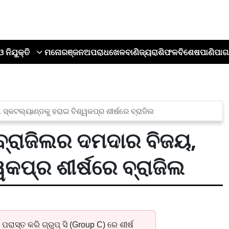
ଓ ନିଯୁକ୍ତି
ମନୋରଞ୍ଜନ
ଅପରାଧ
ଖେଳ
ବାଣିଜ୍ୟ
ରାଶିଫଳ
ବିଶେଷ
ପାଣିପାଗ
୍କଟଲ୍ୟାଣ୍ଡକୁ ହରାଇ ବିଶ୍ୱକପ୍‌ର ଶୀର୍ଷରେ ବ୍ରାଜିଲ
ବ୍ରାଜିଲର ଦମଦାର ବିଜୟ,
କପ୍‌ର ଶୀର୍ଷରେ ବ୍ରାଜିଲ
ାସ୍ତ କରି ଗ୍ରୁପ୍ ସି (Group C) ରେ ଶୀର୍ଷ