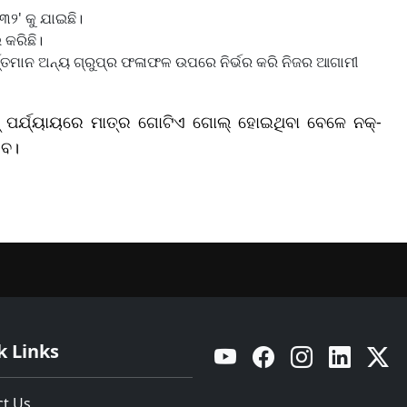
୩୨' କୁ ଯାଇଛି।
 କରିଛି।
୍ତ୍ତମାନ ଅନ୍ୟ ଗ୍ରୁପ୍‌ର ଫଳାଫଳ ଉପରେ ନିର୍ଭର କରି ନିଜର ଆଗାମୀ
ୁପ୍ ପର୍ଯ୍ୟାୟରେ ମାତ୍ର ଗୋଟିଏ ଗୋଲ୍ ହୋଇଥିବା ବେଳେ ନକ୍-
େବ।
k Links
YouTube
Facebook
Instagram
Linkedin
Twitt
ct Us