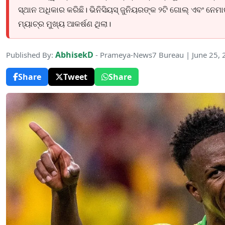
ସ୍ଥାନ ଅଧିକାର କରିଛି। ଭିନିସିୟସ୍ ଜୁନିୟରଙ୍କ ୨ଟି ଗୋଲ୍ ଏବଂ ନେମାର
ମ୍ୟାଚ୍‌ର ମୁଖ୍ୟ ଆକର୍ଷଣ ଥିଲା।
AbhisekD
Published By:
- Prameya-News7 Bureau | June 25,
Share
Tweet
Share