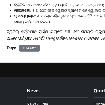
ବ୍ରାଜିଲ୍:
୭ ପଏଣ୍ଟ ସହିତ ଗ୍ରୁପ୍ ଚାମ୍ପିଅନ୍ ହୋଇ 'ରାଉଣ୍ଡ ଅଫ୍ 
ମରୋକ୍କୋ:
୫ ପଏଣ୍ଟ ସହିତ ଦ୍ୱିତୀୟ ସ୍ଥାନରେ ରହି କ୍ୱାଲିଫାଇ
ସ୍କଟଲ୍ୟାଣ୍ଡ:
୩ ପଏଣ୍ଟ ସହିତ ତୃତୀୟ ସ୍ଥାନରେ ରହିଛି ଏବଂ ବର
ଭାଗ୍ୟ ନିର୍ଦ୍ଧାରଣ କରିବ।
ବ୍ରାଜିଲ୍ ବର୍ତ୍ତମାନ ପୂର୍ଣ୍ଣ ଲୟରେ ଅଛି ଏବଂ ସମଗ୍ର ଗ୍ର
ଆଉଟ୍ ପର୍ଯ୍ୟାୟରେ ଏହି ଦଳକୁ ଦେଖିବା ବେଶ୍ ରୋମାଞ୍ଚକର ହ
Tags:
FIFA 2026
News
Quic
News7 Odia
Conta