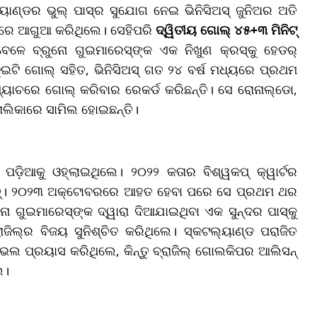
ାଣ୍ଡର ଭୁଲ୍ ପାସ୍‌ର ସୁଯୋଗ ନେଇ ଭିନିସିଅସ୍ ଜୁନିଅର ଅତି
-୦ ରେ ଆଗୁଆ କରିଥିଲେ। ସେହିପରି
ଦ୍ୱିତୀୟ ଗୋଲ୍ ୪୫+୩ ମିନିଟ୍
ବାବେଳେ ବ୍ରୁନୋ ଗୁଇମାରେସ୍‌ଙ୍କ ଏକ ନିଖୁଣ କ୍ରସ୍‌କୁ ହେଡର୍
ୁଇଟି ଗୋଲ୍ ସହିତ, ଭିନିସିଅସ୍ ଗତ ୨୪ ବର୍ଷ ମଧ୍ୟରେ ପ୍ରଥମ
 ମ୍ୟାଚରେ ଗୋଲ୍ କରିବାର ରେକର୍ଡ କରିଛନ୍ତି। ସେ ରୋନାଲ୍ଡୋ,
ତାଲିକାରେ ସାମିଲ ହୋଇଛନ୍ତି।
଼ିଆକୁ ଓହ୍ଲାଇଥିଲେ। ୨୦୨୨ କତାର ବିଶ୍ୱକପ୍ କ୍ୱାର୍ଟର
ୟାଚ୍। ୨୦୨୩ ଅକ୍ଟୋବରରେ ଆହତ ହେବା ପରେ ସେ ପ୍ରଥମ ଥର
ୋ ଗୁଇମାରେସ୍‌ଙ୍କ ଦ୍ୱାରା ଦିଆଯାଇଥିବା ଏକ ସୁନ୍ଦର ପାସ୍‌କୁ
ଜିଲ୍‌ର ବିଜୟ ସୁନିଶ୍ଚିତ କରିଥିଲେ। ସ୍କଟଲ୍ୟାଣ୍ଡ ପରାଜିତ
 ଭଲ ପ୍ରୟାସ କରିଥିଲେ, କିନ୍ତୁ ବ୍ରାଜିଲ୍ ଗୋଲକିପର ଆଲିସନ୍
େ।