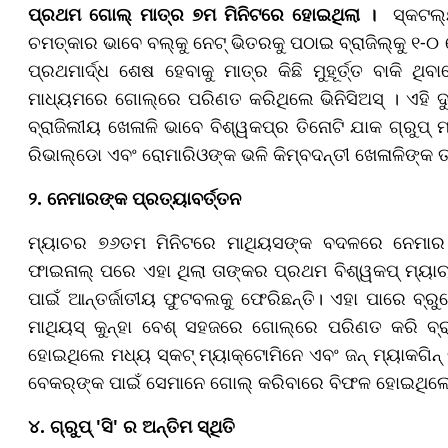
ପ୍ରଥମ ଗୋଲ୍
ମାତ୍ର
୭ମ ମିନିଟ
ରେ ହୋଇଥିଲା
।
ସ୍କଟଲ୍ୟ
ଚମତ୍କାର ଭାବେ ବଲ୍‌କୁ ନେଟ୍ ଭିତରକୁ ପଠାଇ ବ୍ରାଜିଲ୍‌କୁ ୧
ପ୍ରଥମାର୍ଦ୍ଧ ଶେଷ ହେବାକୁ ମାତ୍ର କିଛି ମୁହୂର୍ତ୍ତ ବାକି ଥି
ମାଧ୍ୟମରେ ଗୋଲ୍‌ରେ ପରିଣତ କରିଥିଲେ ଭିନିସିଅସ୍ । ଏହି ଦ
ବ୍ରାଜିଲୀୟ ଖେଳାଳି ଭାବେ ବିଶ୍ୱକପ୍‌ର ତିନୋଟି ଯାକ ଗ୍ରୁପ୍
ରିଭାଲ୍ଡୋ ଏବଂ ରୋମାରିଓଙ୍କ ଭଳି କିମ୍ବଦନ୍ତୀ ଖେଳାଳିଙ୍କ 
୨. ନେମାରଙ୍କ ପ୍ରତ୍ୟାବର୍ତ୍ତନ
ମ୍ୟାଚର ୭୬ତମ ମିନିଟରେ ମାଥିୟସଙ୍କ ବଦଳରେ ନେମାର ପଡ
ଫାଇନାଲ୍ ପରେ ଏହା ଥିଲା ତାଙ୍କର ପ୍ରଥମ ବିଶ୍ୱକପ୍ ମ୍
ପାଇଁ ଆନ୍ତର୍ଜାତୀୟ ଫୁଟବଲକୁ ଫେରିଛନ୍ତି। ଏହା ପାରେ ବ୍ରୁନ
ମାଥିୟସ୍ କୁନ୍ହା ବେଶ୍ ସହଜରେ ଗୋଲ୍‌ରେ ପରିଣତ କରି ବ୍ରା
ହୋଇଥିଲେ ମଧ୍ୟ ସ୍କଟ୍ ମ୍ୟାକ୍‌ଟୋମିନେ ଏବଂ ଜନ୍ ମ୍ୟାକଗିନ୍
ବେକର୍‌ଙ୍କ ପାଇଁ ସେମାନେ ଗୋଲ୍ କରିବାରେ ବିଫଳ ହୋଇଥିଲ
୪. ଗ୍ରୁପ୍ '
ସି'
ର ଅନ୍ତିମ ସ୍ଥିତି