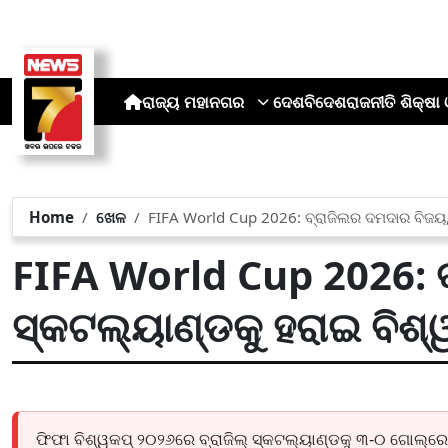
ରାଜ୍ୟ
ମହାନଗର
ଦେଶ
ବିଦେଶ
ରାଜନୀତି
ଶିକ୍ଷା 
Home
ଖେଳ
FIFA World Cup 2026: ବ୍ରାଜିଲର ଦମଦାର ବିଜୟ, ସ
FIFA World Cup 2026: 
ସ୍କଟଲ୍ୟାଣ୍ଡକୁ ହରାଇ ବିଶ୍ୱ
ଫିଫା ବିଶ୍ୱକପ୍ ୨୦୨୬ରେ ବ୍ରାଜିଲ୍ ସ୍କଟଲ୍ୟାଣ୍ଡକୁ ୩-୦ ଗୋଲ୍‌ରେ ପର