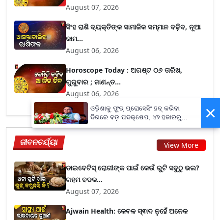
August 07, 2026
ସିଂହ ରାଶି ବ୍ୟକ୍ତିଙ୍କ ସାମାଜିକ ସମ୍ମାନ ବଢ଼ିବ, ନୂଆ
କାମ...
August 06, 2026
Horoscope Today : ଅଗଷ୍ଟ ୦୬ ତାରିଖ,
ଗୁରୁବାର ; ଜାଣନ୍ତ...
August 06, 2026
×
ଓଡ଼ିଶାକୁ ଫୁଡ୍ ପ୍ରୋସେସିଂ ହବ୍ କରିବା
ଦିଗରେ ବଡ଼ ପଦକ୍ଷେପ, ୪୨ ହଜାରରୁ
ଅଧିକ ନିଯୁକ୍ତି ସୁଯୋଗ
ଜୀବନଚର୍ଯ୍ୟା
View More
ଡାଇବେଟିସ୍ ରୋଗୀଙ୍କ ପାଇଁ କେଉଁ ରୁଟି ସବୁଠୁ ଭଲ?
ଗହମ ବଦଳ...
August 07, 2026
Ajwain Health: କେବଳ ସ୍ଵାଦ ନୁହେଁ ଅନେକ