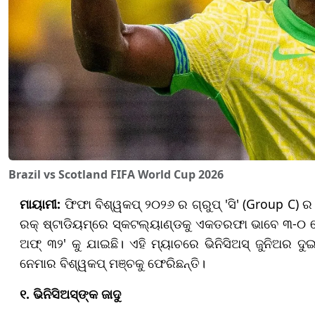
Brazil vs Scotland FIFA World Cup 2026
ମାୟାମୀ
:
ଫିଫା ବିଶ୍ୱକପ୍ ୨୦୨୬ ର ଗ୍ରୁପ୍ 'ସି' (Group C) ର
ରକ୍ ଷ୍ଟାଡିୟମ୍‌ରେ ସ୍କଟଲ୍ୟାଣ୍ଡକୁ ଏକତରଫା ଭାବେ ୩-୦ ଗୋଲ
ଅଫ୍ ୩୨' କୁ ଯାଇଛି। ଏହି ମ୍ୟାଚରେ ଭିନିସିଅସ୍ ଜୁନିଅର ଦ
ନେମାର ବିଶ୍ୱକପ୍ ମଞ୍ଚକୁ ଫେରିଛନ୍ତି।
୧.
ଭି
ନିସିଅସ୍‌ଙ୍କ ଜାଦୁ