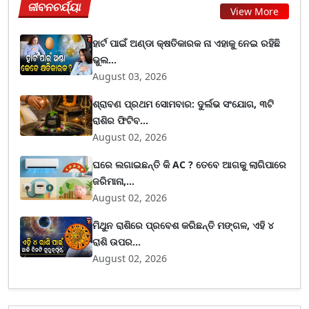
ଜୀବନଚର୍ଯ୍ୟା
View More
ହାର୍ଟ ପାଇଁ ଅଣ୍ଡା କ୍ଷତିକାରକ ନା ଏହାକୁ ନେଇ ରହିଛି
ଭୁଲ...
August 03, 2026
ଶ୍ରାବଣ ପ୍ରଥମ ସୋମବାର: ଦୁର୍ଲଭ ସଂଯୋଗ, ୩ଟି
ରାଶିର ଫିଟିବ...
August 02, 2026
ଘରେ ଲଗାଇଛନ୍ତି କି AC ? ତେବେ ଆଗକୁ ଲାଗିପାରେ
ଜରିମାନା,...
August 02, 2026
ମିଥୁନ ରାଶିରେ ପ୍ରବେଶ କରିଛନ୍ତି ମଙ୍ଗଳ, ଏହି ୪
ରାଶି ଉପର...
August 02, 2026