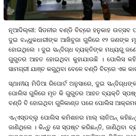
ନୂଆଦିଲ୍ଲୀ: ସିଡନୀର ବଣ୍ଡି ବିଚ୍‌ରେ ହନୁକାହ ଉତ୍
ଦୁଇ ବନ୍ଧୁକଧାରୀଙ୍କ ଆଖିବୁଜା ଗୁଳିରେ ୧୨ ଜଣଙ୍କ 
ହୋଇଥିଲେ । ଦୁଇ ସନ୍ଦିଗ୍ଧ ବ୍ୟକ୍ତିଙ୍କ ମଧ୍ୟରୁ ଜଣ
ଗୁରୁତର ଆହତ ହୋଇଥିବା କୁହାଯାଉଛି । ପୋଲିସ 
ସାମଗ୍ରୀ ଯାଞ୍ଚ କରୁଥିବା ବେଳେ ବଣ୍ଡି ବିଚ୍‌ରେ ଏକ କ
ସ୍ଥାନୀୟ ମିଡିଆ ରିପୋର୍ଟ ଅନୁସାରେ, ଦୁଇ ସନ୍ଦିଗ୍
ପୋଲିସ ଗୁଳିରେ ମୃତ କି ଗୁରୁତର ଆହତ ବ୍ୟକ୍ତି ସ୍ପଷ୍ଟ
ବଣ୍ଡି ବି ହୋଇଥିବା ଗୁଳିକାଣ୍ଡ ପରେ ପୋଲିସ ଆକ୍ରମ
ଏନ୍‌ଏସ୍‌ଡବ୍ଲୁ ପୋଲିସ କମିଶନର ମାଲ୍ ଲାନିଅନ୍ କହିଛନ୍
ଜାଣିଥିଲେ । କିନ୍ତୁ ସେ ସ୍ପଷ୍ଟ କରିଛନ୍ତି, ଜାଣିଥିବା