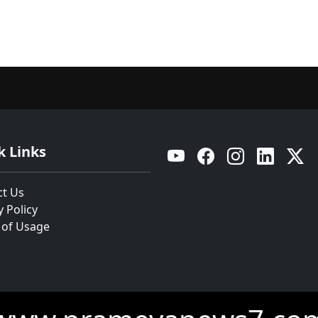
k Links
YouTube
Facebook
Instagram
Linkedin
Twitt
ct Us
y Policy
 of Usage