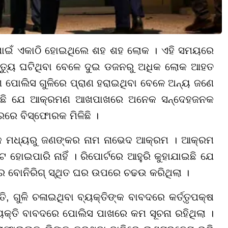
ସବ ପାଇଁ ଏକାଠି ହୋଇଥିଲେ ଶହ ଶହ ଲୋକ । ଏହି ସମୟରେ
ମୃତ୍ୟୁ ଘଟିଥିବା ବେଳେ ଦୁଇ ଡଜନରୁ ଅଧିକ ଲୋକ ଆହତ
େ ପୋଲିସ ଗୁଳିରେ ପ୍ରାଣ ହରାଇଥିବା ବେଳେ ଅନ୍ୟ ଜଣେ
କହିଛି ଯେ ଆକ୍ରମଣ ଆଖପାଖରେ ଅନେକ ସନ୍ଦେହଜନକ
ାରରେ ବିସ୍ଫୋରକ ମିଳିଛି ।
ଧଙ୍କ ମଧ୍ୟରୁ ଜଣଙ୍କର ନାମ ନାଭେଦ ଆକ୍ରମ । ଆକ୍ରମ
 ହୋଇପାରି ନାହିଁ । ରିପୋର୍ଟରେ ଆହୁରି କୁହାଯାଇଛି ଯେ
ର ବୋନିରିଗ୍ ସ୍ଥିତ ଘର ଉପରେ ଚଢଉ କରିଥିଲା ।
ତି, ଗୁଳି ଚଳାଇଥିବା ବ୍ୟକ୍ତିଙ୍କ ବାବଦରେ କର୍ତ୍ତୃପକ୍ଷ
 ବ୍ୟକ୍ତି ବାବଦରେ ପୋଲିସ ପାଖରେ କମ ସୂଚନା ରହିଥିଲା ।