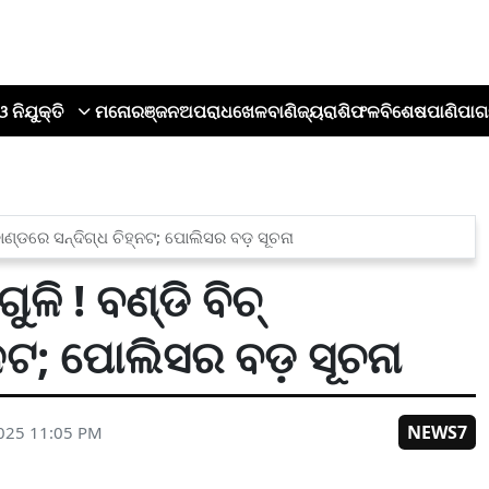
ଓ ନିଯୁକ୍ତି
ମନୋରଞ୍ଜନ
ଅପରାଧ
ଖେଳ
ବାଣିଜ୍ୟ
ରାଶିଫଳ
ବିଶେଷ
ପାଣିପାଗ
କାଣ୍ଡରେ ସନ୍ଦିଗ୍ଧ ଚିହ୍ନଟ; ପୋଲିସର ବଡ଼ ସୂଚନା
ି ! ବଣ୍ଡି ବିଚ୍
୍ନଟ; ପୋଲିସର ବଡ଼ ସୂଚନା
NEWS7
025 11:05 PM