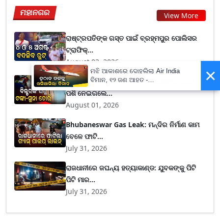
ମହାନଗର
View More
ରାଷ୍ଟ୍ରପତିଙ୍କ ଗସ୍ତ ପାଇଁ ବ୍ରହ୍ମପୁର ପୋଲିସର
ଟ୍ରାଫିକ୍...
August 02, 2026
×
ମଝି ଆକାଶରେ ଦୋହଲିଲା Air India
ବିମାନ, ୧୨ ଜଣ ଆହତ -
ପୋଲିସକୁ ଅପରାଧୀଙ୍କ ଖୋଲା ଚ୍ୟାଲେଞ୍ଜ, ଘରେ
PrameyaNews7
ପଶି ନେଇଗଲେ...
August 01, 2026
Bhubaneswar Gas Leak: ମନ୍ଦିର ନିର୍ମାଣ କାମ
ବେଳେ ଫାଟି...
July 31, 2026
ରାଜଧାନୀରେ ଜଘନ୍ୟ ହତ୍ୟାକାଣ୍ଡ: ଯୁବକଙ୍କୁ ପିଟି
ପିଟି ମାର...
July 31, 2026