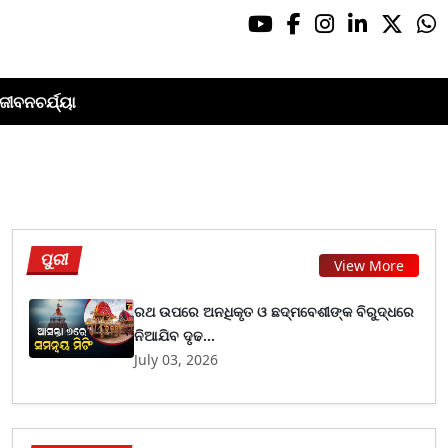
ଜୀବନଚର୍ଯ୍ୟା
ପୁରୀ
View More
ରଥ ଉପରେ ଅନଧିକୃତ ଓ ଛଦ୍ମବେଶୀଙ୍କ ବିରୁଦ୍ଧରେ
ନିଆଯିବ ଦୃଢ...
July 03, 2026