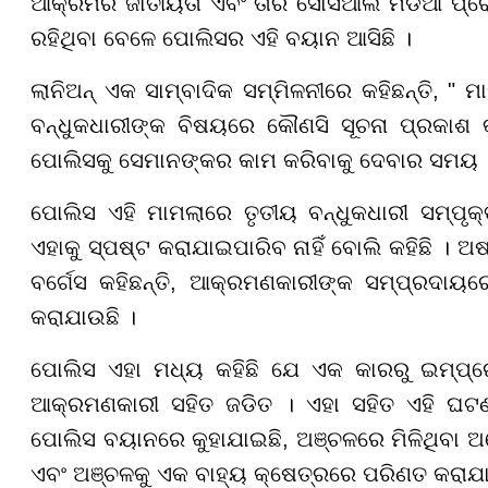
ଆକ୍ରମର ଜାତୀୟତା ଏବଂ ତାର ସୋସିଆଲ ମିଡିଆ ପ୍ରୋଫ
ରହିଥିବା ବେଳେ ପୋଲିସର ଏହି ବୟାନ ଆସିଛି ।
ଲାନିଅନ୍ ଏକ ସାମ୍ବାଦିକ ସମ୍ମିଳନୀରେ କହିଛନ୍ତି, " 
ବନ୍ଧୁକଧାରୀଙ୍କ ବିଷୟରେ କୌଣସି ସୂଚନା ପ୍ରକାଶ କ
ପୋଲିସକୁ ସେମାନଙ୍କର କାମ କରିବାକୁ ଦେବାର ସମୟ 
ପୋଲିସ ଏହି ମାମଲାରେ ତୃତୀୟ ବନ୍ଧୁକଧାରୀ ସମ୍ପୃକ୍ତ
ଏହାକୁ ସ୍ପଷ୍ଟ କରାଯାଇପାରିବ ନାହିଁ ବୋଲି କହିଛି । 
ବର୍ଗେସ କହିଛନ୍ତି, ଆକ୍ରମଣକାରୀଙ୍କ ସମ୍ପ୍ରଦାୟରେ 
କରାଯାଉଛି ।
ପୋଲିସ ଏହା ମଧ୍ୟ କହିଛି ଯେ ଏକ କାରରୁ ଇମ୍ପ୍ର
ଆକ୍ରମଣକାରୀ ସହିତ ଜଡିତ । ଏହା ସହିତ ଏହି ଘଟ
ପୋଲିସ ବୟାନରେ କୁହାଯାଇଛି, ଅଞ୍ଚଳରେ ମିଳିଥିବା ଅନେକ
ଏବଂ ଅଞ୍ଚଳକୁ ଏକ ବାହ୍ୟ କ୍ଷେତ୍ରରେ ପରିଣତ କରାଯା