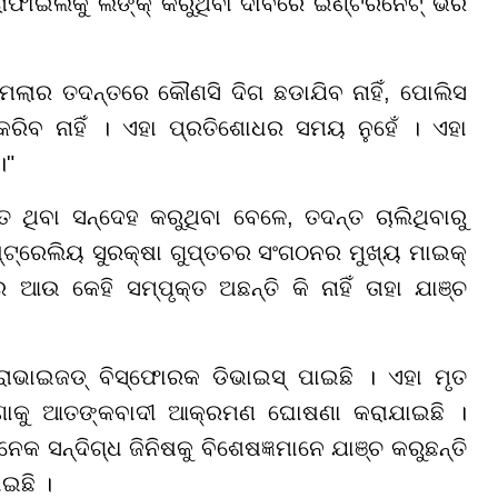
ାଇଲକୁ ଲିଙ୍କ୍ କରୁଥିବା ଦାବିରେ ଇଣ୍ଟରନେଟ୍ ଭରି
ମାମଲାର ତଦନ୍ତରେ କୌଣସି ଦିଗ ଛଡାଯିବ ନାହିଁ, ପୋଲିସ
ରିବ ନାହିଁ । ଏହା ପ୍ରତିଶୋଧର ସମୟ ନୁହେଁ । ଏହା
।"
 ଥିବା ସନ୍ଦେହ କରୁଥିବା ବେଳେ, ତଦନ୍ତ ଚାଲିଥିବାରୁ
ଅଷ୍ଟ୍ରେଲିୟ ସୁରକ୍ଷା ଗୁପ୍ତଚର ସଂଗଠନର ମୁଖ୍ୟ ମାଇକ୍
ଆଉ କେହି ସମ୍ପୃକ୍ତ ଅଛନ୍ତି କି ନାହିଁ ତାହା ଯାଞ୍ଚ
ୋଭାଇଜଡ୍ ବିସ୍ଫୋରକ ଡିଭାଇସ୍ ପାଇଛି । ଏହା ମୃତ
ଣାକୁ ଆତଙ୍କବାଦୀ ଆକ୍ରମଣ ଘୋଷଣା କରାଯାଇଛି ।
 ସନ୍ଦିଗ୍ଧ ଜିନିଷକୁ ବିଶେଷଜ୍ଞମାନେ ଯାଞ୍ଚ କରୁଛନ୍ତି
ଇଛି ।