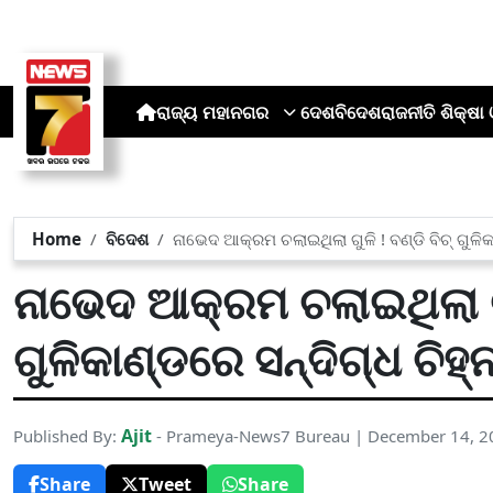
ରାଜ୍ୟ
ମହାନଗର
ଦେଶ
ବିଦେଶ
ରାଜନୀତି
ଶିକ୍ଷା 
Home
ବିଦେଶ
ନାଭେଦ ଆକ୍ରମ ଚଲାଇଥିଲା ଗୁଳି ! ବଣ୍ଡି ବିଚ୍ ଗୁଳି
ନାଭେଦ ଆକ୍ରମ ଚଲାଇଥିଲା ଗୁଳ
ଗୁଳିକାଣ୍ଡରେ ସନ୍ଦିଗ୍ଧ ଚିହ
Ajit
Published By:
- Prameya-News7 Bureau | December 14, 2
Share
Tweet
Share