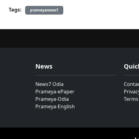
Tags:
prameyanews7
News
Quic
News7 Odia
Conta
Prameya-ePaper
Privac
Prameya-Odia
Terms
Prameya-English