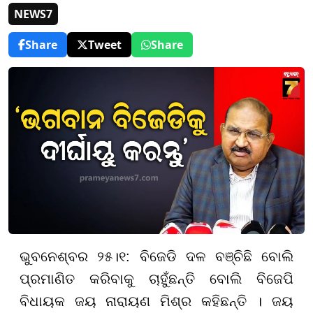
NEWS7
Share
Tweet
Share
ଭୁବନେଶ୍ବର ୨୫।୧: ବିଜେଡି ଦଳ ବଞ୍ଚିଛି ବୋଲି
ପ୍ରମାଣିତ କରିବାକୁ ଚାହୁଁଛନ୍ତି ବୋଲି ବିଜେପି
ବିଧାୟକ ଜୟ ନାରାୟଣ ମିଶ୍ର କହିଛନ୍ତି । ଜୟ