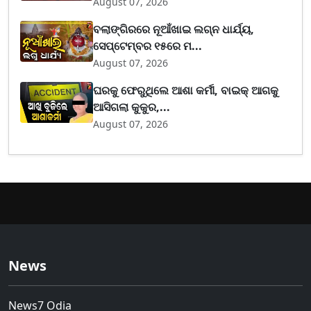
August 07, 2026
ବଲାଙ୍ଗିରରେ ନୂଆଁଖାଇ ଲଗ୍ନ ଧାର୍ଯ୍ୟ,
ସେପ୍ଟେମ୍ବର ୧୫ରେ ମ...
August 07, 2026
ଘରକୁ ଫେରୁଥିଲେ ଆଶା କର୍ମୀ, ବାଇକ୍ ଆଗକୁ
ଆସିଗଲା କୁକୁର,...
August 07, 2026
News
News7 Odia