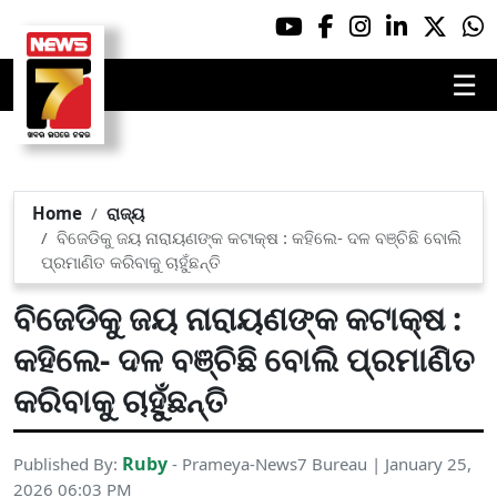
☰
Home
ରାଜ୍ୟ
ବିଜେଡିକୁ ଜୟ ନାରାୟଣଙ୍କ କଟାକ୍ଷ : କହିଲେ- ଦଳ ବଞ୍ଚିଛି ବୋଲି
ପ୍ରମାଣିତ କରିବାକୁ ଚାହୁଁଛନ୍ତି
ବିଜେଡିକୁ ଜୟ ନାରାୟଣଙ୍କ କଟାକ୍ଷ :
କହିଲେ- ଦଳ ବଞ୍ଚିଛି ବୋଲି ପ୍ରମାଣିତ
କରିବାକୁ ଚାହୁଁଛନ୍ତି
Ruby
Published By:
- Prameya-News7 Bureau | January 25,
2026 06:03 PM