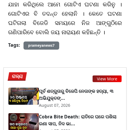
ଯାହା କରିଥିଲେ ଆମେ ଗୋଟିଏ ଘଟଣା କରିନୁ ।
ଗୋଟିଏର ବି ତଦନ୍ତ ହେଲାନି । କେତେ ଘଟଣା
ଘଟିଗଲା ବିଜେଡି ସମୟରେ ନିଜ ଆଙ୍ଗୁଠିରେ
ଗଣିପାରିବେ ବୋଲି ଜୟ ନାରାୟଣ କହିଛନ୍ତି ।
Tags:
prameyanews7
ରାଜ୍ୟ
View More
ପୂର୍ବ ଶତ୍ରୁତାରୁ ବିଜେପି ନେତାଙ୍କ ହତ୍ୟା, ୩
ଅଭିଯୁକ୍ତଙ୍...
August 07, 2026
Cobra Bite Death: ରାତିରେ ଘରେ ପଶିଲା
ରଣା ସାପ, ନିଦ ଭା...