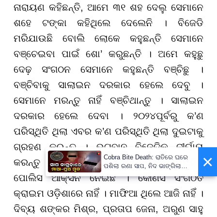
ନାରାୟଣ କହିଛନ୍ତି, ଆମେ ୩୧ ଶହ ଦେଲୁ ସେମାନେ
ଶହେ ଟଙ୍କା କହିଥିଲେ ଦେଲେନି । ବିଜେଡି
ମରିଯାଉଛି ବୋଲି ଲୋକେ କହୁଛନ୍ତି ସେମାନେ
ବଞ୍ଚେଇବା ପାଇଁ ଶୋ’ କରୁଛନ୍ତି । ଅମେ କହୁଛୁ
ଦେଢ଼ ସଂଗଠନ ସେମାନେ କହୁଛନ୍ତି ବଞ୍ଚିଛୁ ।
ବଞ୍ଚିବାକୁ ସାଲାଇନ ଦରକାର ହେଲେ ଦେବୁ ।
ସେମାନେ ମରନ୍ତୁ ନାହିଁ ବଞ୍ଚିଥାନ୍ତୁ । ସାଲାଇନ
ଦରକାର ହେଲେ ଦେବା । ୨୦୨୪ପୂର୍ବରୁ କ’ଣ
ପରିସ୍ଥିତି ଥିଲା ଏବର କ’ଣ ପରିସ୍ଥିତି ଥିଲା ଦୁଇଟାକୁ
ଗ୍ରହଣ କରନ୍ତୁ । ଭଗବାନ ବିଜେଡିକୁ ଦୀର୍ଘାୟୁ
×
Cobra Bite Death: ରାତିରେ ଘରେ
କରନ୍ତୁ । ଚିରାଚରିତ ହିସାବରେ କେଉଁଠି କ’ଣ ଘଟିଛି
ପଶିଲା ରଣା ସାପ, ନିଦ ଭାଙ୍ଗିଲା
ବେଳକୁ ଆଉ ନଥିଲେ ମା’-ପୁଅ
ପୋଲିସ ଆକ୍ସନ ନେଇଛି । କୌଣସି ସଂଗଠିତ
କ୍ରାଇମ ଓଡ଼ିଶାରେ ନାହିଁ । ମାଫିଆ ଥିଲେ ଆଜି ନାହିଁ ।
ଦିବ୍ୟ ଶଙ୍କର ମିଶ୍ର, ପ୍ରତାପ ଜେନା, ଅରୁଣ ସାହୁ