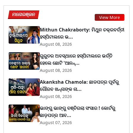
ମନୋରଞ୍ଜନ
View More
Mithun Chakraborty: ମିଥୁନ ଚକ୍ରବର୍ତ୍ତୀ
ହସ୍ପିଟାଲରେ ଭ...
August 08, 2026
ଗୁରୁତର ଅବସ୍ଥାରେ ହସ୍ପିଟାଲରେ ଭର୍ତ୍ତି
ହେଲେ ଛୋଟି 'ଆନନ୍...
August 08, 2026
Akanksha Chamola: ଛାଡପତ୍ର ପୂର୍ବରୁ
ଗୌରବ ଖନ୍ନାଙ୍କ ନା...
August 08, 2026
ଭାଙ୍ଗୁ ଭାଙ୍ଗୁ ବଞ୍ଚିଗଲା ସଂସାର ! କୋର୍ଟରୁ
ଛାଡ଼ପତ୍ର ଆବ...
August 07, 2026