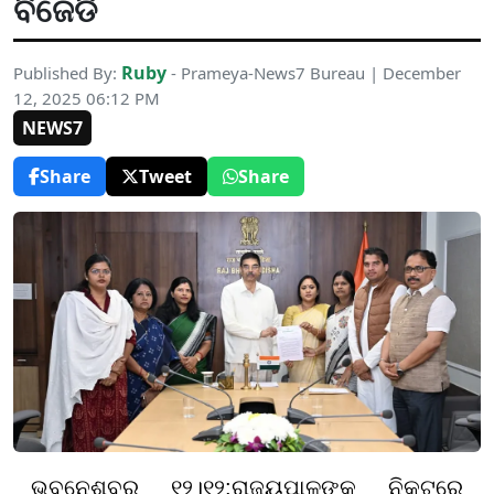
ବିଜେଡି
Ruby
Published By:
- Prameya-News7 Bureau | December
12, 2025 06:12 PM
NEWS7
Share
Tweet
Share
ଭୁବନେଶ୍ବର ୧୨।୧୨:
ରାଜ୍ୟପାଳଙ୍କ ନିକଟରେ