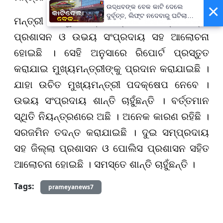
×
ଉଦ୍ଧବଙ୍କ ବେକ କାଟି ଦେଲେ
ଦୁର୍ବୃତ୍ତ, ଲିଫ୍ଟ ନଦେବାରୁ ଘଟିଲା
ମନ୍ତ୍ରୀ ଗୋକୁଳା ନନ୍ଦ ମଲ୍ଲିକ କହିଛନ୍ତି
, ଜିଲ୍ଲା
ଘଟଣା...
ପ୍ରଶାସନ ଓ ଉଭୟ ସଂପ୍ରଦାୟ ସହ ଆଲୋଚନା
ହୋଇଛି । ସେହି ଅନୁସାରେ ରିପୋର୍ଟ ପ୍ରସ୍ତୁତ
କରାଯାଇ ମୁଖ୍ୟମନ୍ତ୍ରୀଙ୍କୁ ପ୍ରଦାନ କରାଯାଇଛି ।
ଯାହା ଉଚିତ ମୁଖ୍ୟମନ୍ତ୍ରୀ ପଦକ୍ଷେପ ନେବେ ।
ଉଭୟ ସଂପ୍ରଦାୟ ଶାନ୍ତି ଚାହୁଁଛନ୍ତି । ବର୍ତ୍ତମାନ
ସ୍ଥିତି ନିୟନ୍ତ୍ରଣରେ ଅଛି । ଅନେକ କାରଣ ରହିଛି ।
ସରଜମିନ ତଦନ୍ତ କରାଯାଇଛି । ଦୁଇ ସମ୍ପ୍ରଦାୟ
ସହ ଜିଲ୍ଲା ପ୍ରଶାସନ ଓ ପୋଲିସ ପ୍ରଶାସନ ସହିତ
ଆଲୋଚନା ହୋଇଛି । ସମସ୍ତେ ଶାନ୍ତି ଚାହୁଁଛନ୍ତି ।
Tags:
prameyanews7