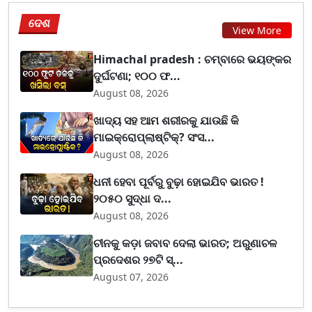
ଦେଶ
View More
Himachal pradesh : ଚମ୍ବାରେ ଭୟଙ୍କର
ଦୁର୍ଘଟଣା; ୧୦୦ ଫ...
August 08, 2026
ଖାଦ୍ୟ ସହ ଆମ ଶରୀରକୁ ଯାଉଛି କି
ମାଇକ୍ରୋପ୍ଲାଷ୍ଟିକ୍? ସଂସ...
August 08, 2026
ଧନୀ ହେବା ପୂର୍ବରୁ ବୁଢ଼ା ହୋଇଯିବ ଭାରତ !
୨୦୫୦ ସୁଦ୍ଧା ଦ...
August 08, 2026
ଚୀନକୁ କଡ଼ା ଜବାବ ଦେଲା ଭାରତ; ଅରୁଣାଚଳ
ପ୍ରଦେଶର ୨୭ଟି ସ୍...
August 07, 2026