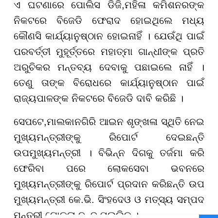
ଏ ଘଟଣାରେ ପୋଲିସ ଡିଜି
,
ମହିଳା କମିଶନରଙ୍କ
ନିକଟରେ ବିଜେଡି ଫେରାଦ ହୋଇଥିଲେ ମଧ୍ୟ
କୌଣସି କାର୍ଯ୍ୟାନୁଷ୍ଠାନ ହୋଇନାହିଁ । ଯେଉଁଥି ପାଇଁ
ପରବର୍ତ୍ତୀ ମୁହୂର୍ତ୍ତରେ ମହାତ୍ମା ଗାନ୍ଧୀଙ୍କ ପ୍ରତି
ଅରୁଚିକର ମନ୍ତବ୍ୟ ଦେବାକୁ ପଛାଇଲେ ନାହିଁ ।
ତେଣୁ ତାଙ୍କ ବିରୋଧରେ କାର୍ଯ୍ୟାନୁଷ୍ଠାନ ପାଇଁ
ରା
ଜ୍ୟ
ପାଳଙ୍କ ନିକଟରେ ବିଜେଡି ଦାବି କରିଛି ।
ସେପଟେ,
ମାଲକାନଗିରି ଆଇନ ଶୃଙ୍ଖଳା ସ୍ଥିତି ନେଇ
ମୁଖ୍ୟମନ୍ତ୍ରୀଙ୍କୁ ରିପୋର୍ଟ ଦେ
ଇଛନ୍ତି
ଉପମୁଖ୍ୟମନ୍ତ୍ରୀ । ବିଭିନ୍ନ ଦିଗକୁ ତର୍ଜମା କରି
ଫେରିବା ପରେ ଲୋକସେବା ଭବନରେ
ମୁଖ୍ୟମନ୍ତ୍ରୀଙ୍କୁ ରିପୋର୍ଟ ପ୍ରଦାନ କରିଛନ୍ତି ଉପ
ମୁଖ୍ୟମନ୍ତ୍ରୀ କେ.ଭି. ସିଂହଦେଓ ଓ ମତ୍ସ୍ୟ ସମ୍ପଦ
ମନ୍ତ୍ରୀ ଗୋକୁଳା ନନ୍ଦ ମଲ୍ଲିକ ।