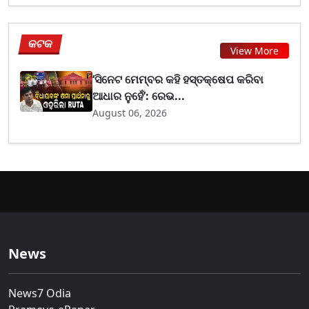
କଟକ
View More
‘ସିନେଟ ମେମ୍ବର କହି ହସ୍ତକ୍ଷେପ କରିବା
ଆଧାର ନୁହେଁ’: ରେଭ...
August 06, 2026
News
News7 Odia