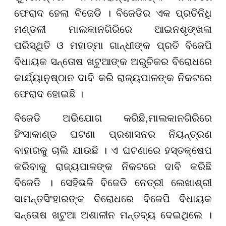
ଫେରାଦ ହେଲା ବିଜେଡି । ବିଜେଡିର ଏକ ପ୍ରତିନିଧି
ମଣ୍ଡଳୀ ମାଲକାନଗିରିରେ ଆଇନଶୃଙ୍ଖଳା
ପରିସ୍ଥିତି ଓ ମହାତ୍ମା ଗାନ୍ଧୀଙ୍କ ପ୍ରତି ବିଜେପି
ବିଧାୟକ ସନ୍ତୋଷ ଖଟୁଆଙ୍କ ଅରୁଚିକର ବିରୋଧରେ
କାର୍ଯ୍ୟାନୁଷ୍ଠାନ ଦାବି କରି ରା
ଜ୍ୟ
ପାଳଙ୍କ ନିକଟରେ
ଫେରାଦ ହୋଇଛି ।
ବିଜେଡି ଅଭିଯୋଗ କରିଛି
,
ମାଲକାନଗିରିରେ
ହିଂସାକାଣ୍ଡ ଘଟଣା ପ୍ରଶାସନର ନିୟନ୍ତ୍ରଣ
ବାହାରକୁ ଚାଲି ଯାଉଛି । ଏ ଘଟଣାରେ ହସ୍ତକ୍ଷେପ
କରିବାକୁ ରା
ଜ୍ୟ
ପାଳଙ୍କ ନିକଟରେ ଦାବି କରିଛି
ବିଜେଡି । ସେହିଭଳି ବିଜେଡି ନେତ୍ରୀ ଲେଖାଶ୍ରୀ
ସାମନ୍ତସିଂହାରଙ୍କ ବିରୋଧରେ ବିଜେପି ବିଧାୟକ
ସନ୍ତୋଷ ଖଟୁଆ ଅଶାଳୀନ ମନ୍ତବ୍ୟ ଦେଇଥିଲେ ।