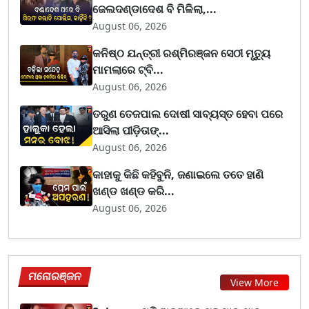
ଜେଲଦଣ୍ଡାଦେଶ ବି ମିଳିଲା,...
August 06, 2026
କନିଷ୍ଠ ଯନ୍ତ୍ରୀ ରଶ୍ମିରଞ୍ଜନ ସେଠୀ ମୃତ୍ୟୁ
ମାମଲାରେ ଟ୍ବି...
August 06, 2026
ତରୁଣ ତେଜପାଲ ଦୋଷୀ ସାବ୍ୟସ୍ତ ହେବା ପରେ
ଆସିଲା ପୀଡ଼ିତାଙ୍...
August 06, 2026
କାହାକୁ କିଛି କହିବୁନି, ଜଣାଇଲେ ତତେ ହାଣି
ଖଣ୍ଡ ଖଣ୍ଡ କରି...
August 06, 2026
ମନୋରଞ୍ଜନ
View More