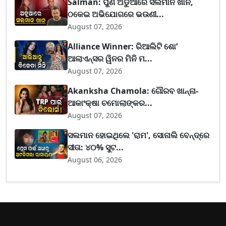
Salman: ପୁଣି ଅଡୁଆରେ ସଲମାନ ଖାନ,
ଠକେଇ ଅଭିଯୋଗରେ ଭଉଣୀ...
August 07, 2026
Alliance Winner: ରିଆଲିଟି ଶୋ’
ଆଲାଏନ୍ସର ୱିନର ମିନି ମ...
August 07, 2026
Akanksha Chamola: ଗୌରବ ଖାନ୍ନା-
ଆକାଂକ୍ଷା ଚମୋଲାଙ୍କର...
August 07, 2026
ସଲମାନ ହୋଇଥିଲେ 'ରାମ', ସୋନାଲି ବେନ୍ଦ୍ରେ
ସୀତା: ୪୦% ସୁଟ...
August 06, 2026