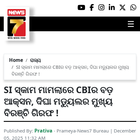
☰
Home
ରାଜ୍ୟ
SI ସ୍କାମ ମାମଲାରେ CBIର ବଡ଼ ଆକ୍ସନ, ଦିଘା ମଡ୍ୟୁଲର ମୁଖ୍ୟ
ବିରଞ୍ଚି ଗିରଫ !
SI ସ୍କାମ ମାମଲାରେ CBIର ବଡ଼
ଆକ୍ସନ, ଦିଘା ମଡ୍ୟୁଲର ମୁଖ୍ୟ
ବିରଞ୍ଚି ଗିରଫ !
Prativa
Published By:
- Prameya-News7 Bureau | December
05, 2025 11:32 AM