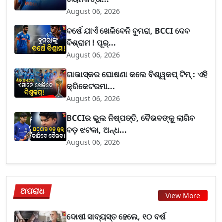
August 06, 2026
ବର୍ଷେ ଯାଏଁ ଖେଳିବେନି ବୁମରା, BCCI ଦେବ
ବିଶ୍ରାମ ! ପୂର୍...
August 06, 2026
ଗାଭାସ୍କର ଘୋଷଣା କଲେ ବିଶ୍ୱକପ୍ ଟିମ୍ : ଏହି
କ୍ରିକେଟରମା...
August 06, 2026
BCCIର ଭୁଲ ନିଷ୍ପତ୍ତି, ବୈଭବଙ୍କୁ ଲାଗିବ
ବଡ଼ ଝଟକା, ଅନ୍ଧ...
August 06, 2026
ଅପରାଧ
View More
ଦୋଷୀ ସାବ୍ୟସ୍ତ ହେଲେ, ୧୦ ବର୍ଷ