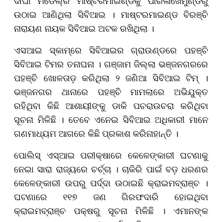
ଦୀଘା ମଡେଲ୍‌ର ମାଷ୍ଟରମାଇଣ୍ଡକୁ ପାରଳାଖେମୁଣ୍ଡିରୁ
ଉଠାଇ ଆଣିଥିଲା ସିବିଆଇ । ମାଷ୍ଟରମାଇଣ୍ଡ ବିରଞ୍ଚି
ନାରାୟଣ ନାୟକ ସିବିଆଇ ଅଟକ ରଖିଥିଲା ।
ଏସଆଇ ସ୍କାମ୍‌ରେ ସିବିଆଇର ଗ୍ରାଉଣ୍ଡରେ ପହଞ୍ଚି
ସିବିଆଇ ଟିମର ତନାଘନା । ଗଞ୍ଜାମ ଜିଲ୍ଲା ଭଞ୍ଜନଗରରେ
ପହଞ୍ଚି ଖୋଳତାଡ଼ କରିଥିଲା ୨ ଜଣିଆ ସିବିଆଇ ଟିମ୍ ।
ଭଞ୍ଜନଗର ଥାନାରେ ପହଞ୍ଚି ମାମଲାରେ ଅଭିଯୁକ୍ତ
ରହିଥିବା କିଛି ଆଶାୟୀଙ୍କୁ ଡାକି ପଚରାଉଚରା କରିଥିବା
ସୂଚନା ମିଳିଛି । ତେବେ ଏନେଇ ସିବିଆଇ ଅଧିକାରୀ ମାନେ
ଗଣମାଧ୍ୟମ ଆଗରେ କିଛି ପ୍ରକାଶ କରିନାହାନ୍ତି ।
ପୋଲିସ୍ ଏସ୍ଆଇ ପରୀକ୍ଷାରେ କେଳେଙ୍କାରୀ ଘଟଣାକୁ
ନେଇା ସାରା ରାଜ୍ୟରେ ଚର୍ଚ୍ଚା । ଚାକିରି ପାଇଁ ବଡ଼ ଧରଣର
କେଳେଙ୍କାରୀ ଉପରୁ ପର୍ଦ୍ଦା ଉଠାଇଛି କ୍ରାଇମବ୍ରାଞ୍ଚ ।
ଘଟଣାରେ ୧୧୭ ଜଣ ଗିରଫଦାରି ହୋଇଥିବା
କ୍ରାଇମବ୍ରାଞ୍ଚ ପକ୍ଷରୁ ସୂଚନା ମିଳିଛି । ଏମାନଙ୍କ