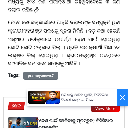
ମଧ୍ୟରୁ ୧୧୪ ଜଣ ପରୀକ୍ଷାର୍ଥୀ ରହିଥିବାବେଳେ ୩ ଜଣ
ଦଲାଲ ରହିଛନ୍ତି ।
ତେବେ କେଳେଙ୍କାରୀରେ ଆହୁରି ଦଲାଲଙ୍କ ସମ୍ପୃକ୍ତି ଥିବା
ପକ୍ଷରୁ ସୂଚନା ମିଳିଛି । ବଡ଼ କଥା ହେଉଛି
କ୍ରାଇମବ୍ରାଞ୍ଚ
ଏସ୍ଆଇ ପରୀକ୍ଷାରେ ଉତୀର୍ଣ୍ଣ ହେବା ପାଇଁ ହୋଇଥିଲା
କୋଟି କୋଟି ଟଙ୍କାର ଡିଲ୍ । ପ୍ରତି ପରୀକ୍ଷାର୍ଥୀ ପିଛା ୨୫
ଲକ୍ଷର ଡିଲ୍ ହୋଇଥିଲା । କ୍ରାଇମବ୍ରାଞ୍ଚ ତଦନ୍ତରେ
ସାଂଘାତିକ ସତ ଏବେ ସାମ୍ନାକୁ ଆସିଛି ।
Tags:
prameyanews7
×
ଓଡ଼ିଶାକୁ ଆସିବ ପୁଞ୍ଜି, ତିନିଦିନିଆ
ଦିଲ୍ଲୀ ଗସ୍ତରେ ଯିବେ
ଖେଳ
ମୁଖ୍ୟମନ୍ତ୍ରୀ ମୋହନ ମାଝୀ
View More
‘ଦେଶ ପାଇଁ ଖେଳିବାକୁ ପ୍ରସ୍ତୁତ’; ବିସିସିଆଇ
ଚୟନକର୍ତ୍ତା...