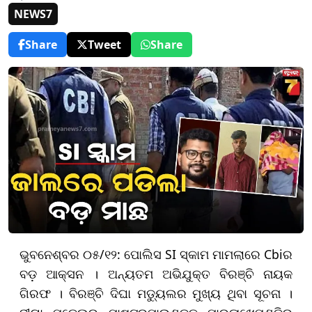
NEWS7
Share
Tweet
Share
ଭୁବନେଶ୍ବର ୦୫/୧୨: ପୋଲିସ SI ସ୍କାମ ମାମଲାରେ Cbiର
ବଡ଼ ଆକ୍ସନ । ଅନ୍ୟତମ ଅଭିଯୁକ୍ତ ବିରଞ୍ଚି ନାୟକ
ଗିରଫ । ବିରଞ୍ଚି ଦିଘା ମଡ୍ୟୁଲର ମୁଖ୍ୟ ଥିବା ସୂଚନା ।