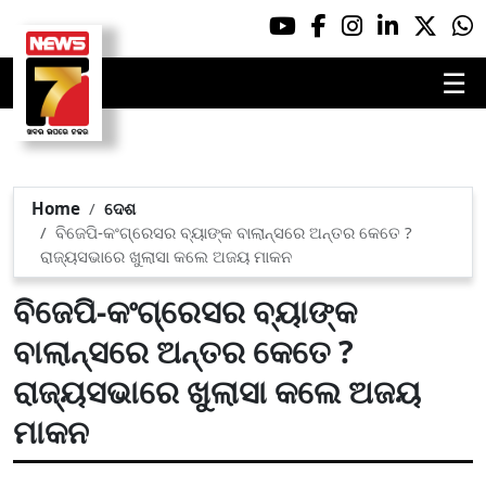
☰
Home
ଦେଶ
ବିଜେପି-କଂଗ୍ରେସର ବ୍ୟାଙ୍କ ବାଲାନ୍ସରେ ଅନ୍ତର କେତେ ?
ରାଜ୍ୟସଭାରେ ଖୁଲାସା କଲେ ଅଜୟ ମାକନ
ବିଜେପି-କଂଗ୍ରେସର ବ୍ୟାଙ୍କ
ବାଲାନ୍ସରେ ଅନ୍ତର କେତେ ?
ରାଜ୍ୟସଭାରେ ଖୁଲାସା କଲେ ଅଜୟ
ମାକନ