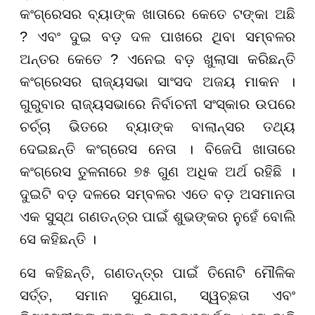
କଂଗ୍ରେସର ବ୍ୟାଙ୍କ ଖାତାରେ କେତେ ଟଙ୍କା ଅଛି
? ଏବଂ ଦୁଇ ବଡ଼ ଦଳ ପାଖରେ ଥିବା ସମ୍ବଳର
ଅନ୍ତର କେତେ ? ଏନେଇ ବଡ଼ ଖୁଲାସା କରିଛନ୍ତି
କଂଗ୍ରେସର ରାଜ୍ୟସଭା ସାଂସଦ ଅଜୟ ମାକନ ।
ଗୁରୁବାର ରାଜ୍ୟସଭାରେ ନିର୍ବାଚନୀ ସଂସ୍କାର ଉପରେ
ଚର୍ଚ୍ଚା ଭିତରେ ବ୍ୟାଙ୍କ ବାଲାନ୍ସର ତଥ୍ୟ
ଦେଇଛନ୍ତି କଂଗ୍ରେସ ନେତା । ବିଜେପି ଖାତାରେ
କଂଗ୍ରେସ ତୁଳନାରେ ୭୫ ଗୁଣ ଅଧିକ ଅର୍ଥ ରହିଛି ।
ଦୁଇଟି ବଡ଼ ଦଳରେ ସମ୍ବଳର ଏତେ ବଡ଼ ଅସମାନତା
ଏକ ସୁସ୍ଥ ଗଣତନ୍ତ୍ର ପାଇଁ ଶୁଭଙ୍କର ନୁହେଁ ବୋଲି
ସେ କହିଛନ୍ତି ।
ସେ କହିଛନ୍ତି, ଗଣତନ୍ତ୍ର ପାଇଁ ତିନୋଟି ମୌଳିକ
ସର୍ତ୍ତ, ସମାନ ସୁଯୋଗ, ସ୍ୱଚ୍ଛତା ଏବଂ