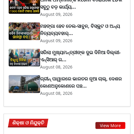
ସବୁଠୁ ବଡ଼ କାର୍ଯ୍ୟ...
August 09, 2026
ମହଙ୍ଗା ହେବ ତେଲ-ସାବୁନ, ବିସ୍କୁଟ ଓ ଅନ୍ୟ
ନିତ୍ୟବ୍ୟବହାର୍...
August 09, 2026
ସରିଲା ମୁଖ୍ୟମନ୍ତ୍ରୀଙ୍କ ଦୁଇ ଦିନିଆ ଦିଲ୍ଲୀ-
ଏନ୍‌ସିଆର୍ ଗ...
August 08, 2026
ଗ୍ରୀନ୍ ପାୱାରରେ ଭାରତର ନୂଆ ଚାଲ୍, ଦେଶର
କୋଣଅନୁକୋଣରେ ପହ...
August 08, 2026
ଶିକ୍ଷା ଓ ନିଯୁକ୍ତି
View More