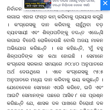
×
ଜବତ ବାଇକ ଥାନାରୁ ବିକ୍ରି ଘଟଣା,
ତଦନ୍ତ ନିର୍ଦ୍ଦେଶ ଦେଲେ ଏସପି
ନିର୍ବାଚନ ସମୟରେ ବିଜେପି, କଂଗ୍ରେସ ପଛରେ ଇଡି
ଲଗାଇ ଏହାର ଫଣ୍ଡ କମ୍ କରିବାକୁ ପ୍ରୟାସ କରୁଛି
। କଂଗ୍ରେସକୁ ଦାନ କରିବାକୁ ଚାହୁଁଥିବା ବଡ଼
ବ୍ୟବସାୟୀ ଏବଂ ଶିଳ୍ପପତିଙ୍କୁ ତଦନ୍ତ ଏଜେନ୍ସି
ଲଗାଇ ବିଜେପି ରୋକିଦେଉଛି ବୋଲି ଅଜୟ ମାକନ
ଅଭିଯୋଗ କରିଛନ୍ତି । ସେ କହିଛନ୍ତି, ‘ମୁଁ ବହୁ
ଶିଳ୍ପପତିଙ୍କ ସହ କଥା ହୋଇଛି । ସେମାନେ
କଂଗ୍ରେସ ସରକାର ସମୟରେ ୬୦:୪୦ ଅନୁପାତରେ
ଅର୍ଥ ଦେଉଥିଲେ । ଏବେ କଂଗ୍ରେସକୁ ୯୫:୫
ଅନୁପାତରେ ମଧ୍ୟ ଦାନ କରିବାକୁ ଭୟ କରୁଛନ୍ତି ।
ଯେତେବେଳେ ସେମାନେ ଏପରି କରିବେ, ଇଡି ଏବଂ
ଆଇଟି ସେମାନଙ୍କ ପଛରେ ଆସିବ।’ ସେ ପ୍ରଶ୍ନ
କରିଛନ୍ତି ଯେ, ଶାସକ ଦଳ ପାଖରେ ବିରୋଧୀ ଦଳ