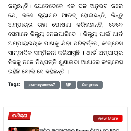
କରୁଛନ୍ତି। ଯେତେବେଳେ ଏକ ଦଳ ଅନୁଭବ କରେ
ଯେ, ଜଣେ ବ୍ୟାଟର ଆଉଟ୍ ହୋଇଛନ୍ତି, କିନ୍ତୁ
ଅମ୍ପାୟର ତାହା ଘୋଷଣା କରିନାହାନ୍ତି, ତେବେ
ସେମାନେ ରିଭ୍ୟୁ ନେଇପାରିବେ । ରିଭ୍ୟୁ ପାଇଁ ଥାର୍ଡ
ଅମ୍ପାୟରଙ୍କ ପାଖକୁ ଯିବା ପରିବର୍ତ୍ତେ, କଂଗ୍ରେସ
ସାମ୍ବାଦିକ ସମ୍ମିଳନୀ କରିଆସୁଛି । ଥାର୍ଡ ଅମ୍ପାୟର
ନିଜକୁ ନଜେ ନିଷ୍ପତ୍ତି ଶୁଣାଇବା ଆଶାରେ କଂଗ୍ରେସ
ରହିଛି ବୋଲି ସେ କହିଛନ୍ତି ।
Tags:
prameyanews7
BJP
Congress
ବାଣିଜ୍ୟ
View More
ଅନିଲ ଅମ୍ବାନୀଙ୍କ Rcom ବିରୋଧରେ EDର