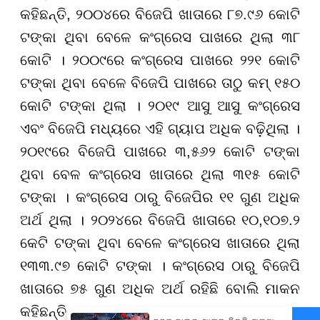
କହିଛନ୍ତି, ୨୦୦୪ରେ ବିଜେପି ଖାତାରେ ୮୭.୯୬ କୋଟି
ଟଙ୍କା ଥିବା ବେଳେ କଂଗ୍ରେସ ପାଖରେ ଥିଲା ୩୮
କୋଟି । ୨୦୦୯ରେ କଂଗ୍ରେସ ପାଖରେ ୨୨୧ କୋଟି
ଟଙ୍କା ଥିବା ବେଳେ ବିଜେପି ପାଖରେ ତାଠୁ କମ୍ ୧୫୦
କୋଟି ଟଙ୍କା ଥିଲା । ୨୦୧୯ ଆସୁ ଆସୁ କଂଗ୍ରେସ
ଏବଂ ବିଜେପି ମଧ୍ୟରେ ଏହି ଗ୍ୟାପ ଅଧିକ ବଢ଼ିଥିଲା ।
୨୦୧୯ରେ ବିଜେପି ପାଖରେ ୩,୫୬୨ କୋଟି ଟଙ୍କା
ଥିବା ବେଳ କଂଗ୍ରେସ ଖାତାରେ ଥିଲା ୩୧୫ କୋଟି
ଟଙ୍କା । କଂଗ୍ରେସ ଠାରୁ ବିଜେପିର ୧୧ ଗୁଣ ଅଧିକ
ଅର୍ଥ ଥିଲା । ୨୦୨୪ରେ ବିଜେପି ଖାତାରେ ୧୦,୧୦୭.୨
କେଟି ଟଙ୍କା ଥିବା ବେଳେ କଂଗ୍ରେସ ଖାତାରେ ଥିଲା
୧୩୩.୯୭ କୋଟି ଟଙ୍କା । କଂଗ୍ରେସ ଠାରୁ ବିଜେପି
ଖାତାରେ ୭୫ ଗୁଣ ଅଧିକ ଅର୍ଥ ରହିଛି ବୋଲି ମାକନ
କହିଛନ୍ତି ।