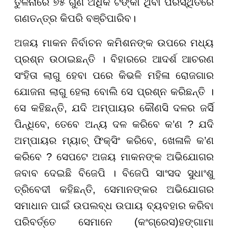
ତୁଳନାରେ ୭୫ ଗୁଣ ଅଧିକ ଟଙ୍କା ଥିବା ପରିସ୍ଥିତିରେ
ଗଣତନ୍ତ୍ର କିପରି ବଞ୍ଚିପାରିବ।
ଅଜୟ ମାକନ ନିର୍ବାଚନ କମିଶନଙ୍କ ଉପରେ ମଧ୍ୟ
ପ୍ରଶ୍ନ ଉଠାଇଛନ୍ତି । ବିହାରରେ ଆଦର୍ଶ ଆଚରଣ
ସଂହିତା ଲାଗୁ ହେବା ପରେ କିଭଳି ମହିଳା ରୋଜଗାର
ଯୋଜନା ଲାଗୁ ହେଲା ବୋଲି ସେ ପ୍ରଶ୍ନ କରିଛନ୍ତି ।
ସେ କହିଛନ୍ତି, ଯଦି ଅମ୍ପାୟର କୌଣସି ଦଳର ଜର୍ସି
ପିନ୍ଧିବେ, ତେବେ ଅନ୍ୟ ଦଳ କରିବେ କ’ଣ ? ଯଦି
ଅମ୍ପାୟର ମ୍ୟାଚ୍ ଫିକ୍ସିଂ କରିବେ, ଖେଳାଳି କ’ଣ
କରିବେ ? ସେପଟେ ଅଜୟ ମାକନଙ୍କ ଅଭିଯୋଗର
ଜବାବ ଦେଇଛି ବିଜେପି । ବିଜେପି ସାଂସଦ ସୁଧାଂଶୁ
ତ୍ରିବେଦୀ କହିଛନ୍ତି, ସେମାନଙ୍କର ଅଭିଯୋଗର
ସମାଧାନ ପାଇଁ ଉପଲବ୍ଧ ଉପାୟ ବ୍ୟବହାର କରିବା
ପରିବର୍ତ୍ତେ ସେମାନେ (କଂଗ୍ରେସ)ହଙ୍ଗାମା