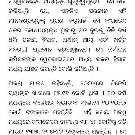
ବିଶ୍ୱସନୀୟତା ଅତ୍ୟନ୍ତ ଗୁରୁତ୍ୱପୂର୍ଣ୍ଣ । ସେ ଦାବି
କରିଛନ୍ତି ଯେ, ଏନଡିଏ ସରକାର ଏହି
ମାନଦଣ୍ଡଗୁଡ଼ିକୁ ପୂରଣ କରୁନାହିଁ। ସେ କଂଗ୍ରେସ
ଦଳର କୋଷାଧ୍ୟକ୍ଷ ଥିବାରୁ ଗତ ଦୁଇରୁ ତିନି ବର୍ଷ
ଧରି ଦଳୀୟ ହିସାବ, ଅର୍ଥାତ୍ ଆୟ ଏବଂ ଖର୍ଚ୍ଚ
ବିବରଣୀ ପ୍ରଦାନ କରିଆସୁଛନ୍ତି। ସେ ନିର୍ବାଚନ
କମିଶନଙ୍କ ୱେବସାଇଟରେ ଅନ୍ୟ ଦଳର ହିସାବ
ମଧ୍ୟ ଯାଞ୍ଚ କରନ୍ତି ବୋଲି କହିଛନ୍ତି ।
ଅଜୟ ମାକନ କହିଛନ୍ତି, ୨୦୦୪ରେ ବିଜେପି
ବ୍ୟାଙ୍କ ଖାତାରେ ୮୭.୯୬ କୋଟି ଥିଲା । ୨୦ ବର୍ଷ
ମଧ୍ୟରେ ବିଜେପିର ବ୍ୟାଙ୍କ ବାଲାନ୍ସ ୧୦,୧୦୭.୨
କୋଟି ଟଙ୍କାରେ ପହଞ୍ଚିଛି । ଏହି ସମୟ ଅବଧି
ମଧ୍ୟରେ କଂଗ୍ରେସର ବାଲାନ୍ସ ୩୮.୪୮ କୋଟିରୁ ବଢ଼ି
ମାତ୍ର ୧୩୩.୯୭ କୋଟି ଟଙ୍କାରେ ପହଞ୍ଚିଛି । ସେ