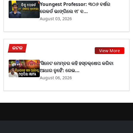
Youngest Professor: ୩୦୬ ବର୍ଷର
ରେକର୍ଡ ଭାଙ୍ଗିଲେ ୧୮ ବ...
August 03, 2026
କଟକ
View More
‘ସିନେଟ ମେମ୍ବର କହି ହସ୍ତକ୍ଷେପ କରିବା
ଆଧାର ନୁହେଁ’: ରେଭ...
August 06, 2026