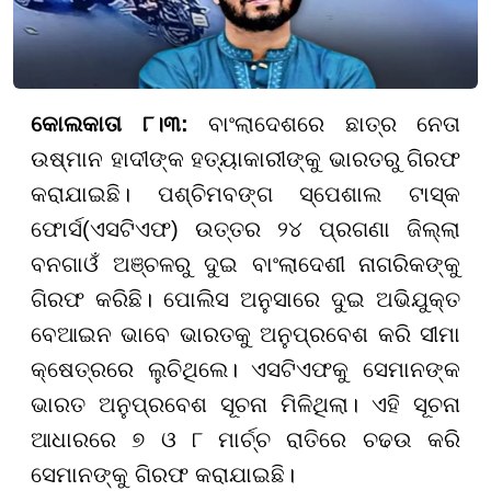
କୋଲକାତା ୮।୩:
ବାଂଲାଦେଶରେ ଛାତ୍ର ନେତା
ଉଷ୍ମାନ ହାଦୀଙ୍କ ହତ୍ୟାକାରୀଙ୍କୁ ଭାରତରୁ ଗିରଫ
କରାଯାଇଛି। ପଶ୍ଚିମବଙ୍ଗ ସ୍ପେଶାଲ ଟାସ୍କ
ଫୋର୍ସ(ଏସଟିଏଫ) ଉତ୍ତର ୨୪ ପ୍ରଗଣା ଜିଲ୍ଲା
ବନଗାଓଁ ଅଞ୍ଚଳରୁ ଦୁଇ ବାଂଲାଦେଶୀ ନାଗରିକଙ୍କୁ
ଗିରଫ କରିଛି। ପୋଲିସ ଅନୁସାରେ ଦୁଇ ଅଭିଯୁକ୍ତ
ବେଆଇନ ଭାବେ ଭାରତକୁ ଅନୁପ୍ରବେଶ କରି ସୀମା
କ୍ଷେତ୍ରରେ ଲୁଚିଥିଲେ। ଏସଟିଏଫକୁ ସେମାନଙ୍କ
ଭାରତ ଅନୁପ୍ରବେଶ ସୂଚନା ମିଳିଥିଲା। ଏହି ସୂଚନା
ଆଧାରରେ ୭ ଓ ୮ ମାର୍ଚ୍ଚ ରାତିରେ ଚଢଉ କରି
ସେମାନଙ୍କୁ ଗିରଫ କରାଯାଇଛି।