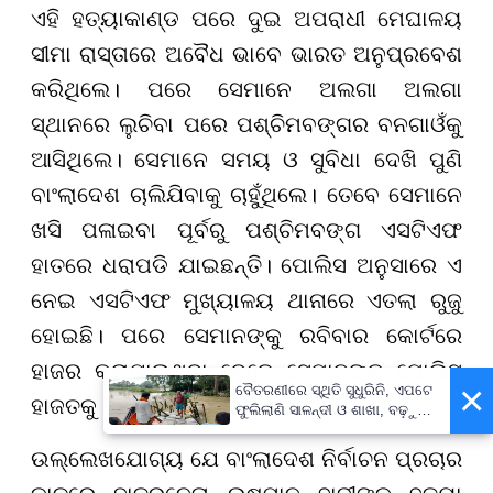
ଏହି ହତ୍ୟାକାଣ୍ଡ ପରେ ଦୁଇ ଅପରାଧୀ ମେଘାଳୟ
ସୀମା ରାସ୍ତାରେ ଅବୈଧ ଭାବେ ଭାରତ ଅନୁପ୍ରବେଶ
କରିଥିଲେ। ପରେ ସେମାନେ ଅଲଗା ଅଲଗା
ସ୍ଥାନରେ ଲୁଚିବା ପରେ ପଶ୍ଚିମବଙ୍ଗର ବନଗାଓଁକୁ
ଆସିଥିଲେ। ସେମାନେ ସମୟ ଓ ସୁବିଧା ଦେଖି ପୁଣି
ବାଂଲାଦେଶ ଚାଲିଯିବାକୁ ଚାହୁଁଥିଲେ। ତେବେ ସେମାନେ
ଖସି ପଳାଇବା ପୂର୍ବରୁ ପଶ୍ଚିମବଙ୍ଗ ଏସଟିଏଫ
ହାତରେ ଧରାପଡି ଯାଇଛନ୍ତି। ପୋଲିସ ଅନୁସାରେ ଏ
ନେଇ ଏସଟିଏଫ ମୁଖ୍ୟାଳୟ ଥାନାରେ ଏତଲା ରୁଜୁ
ହୋଇଛି। ପରେ ସେମାନଙ୍କୁ ରବିବାର କୋର୍ଟରେ
ହାଜର କରାଯାଇଥିବା ବେଳେ ସେମାନଙ୍କୁ ପୋଲିସ
×
ବୈତରଣୀରେ ସ୍ଥିତି ସୁଧୁରିନି, ଏପଟେ
ହାଜତକୁ ପଠାଇ ଦିଆଯାଇଛି।
ଫୁଲିଲାଣି ସାଳନ୍ଦୀ ଓ ଶାଖା, ବଢ଼ୁଛି
ବନ୍ୟା ଭୟ
ଉଲ୍ଲେଖଯୋଗ୍ୟ ଯେ ବାଂଲାଦେଶ ନିର୍ବାଚନ ପ୍ରଚାର