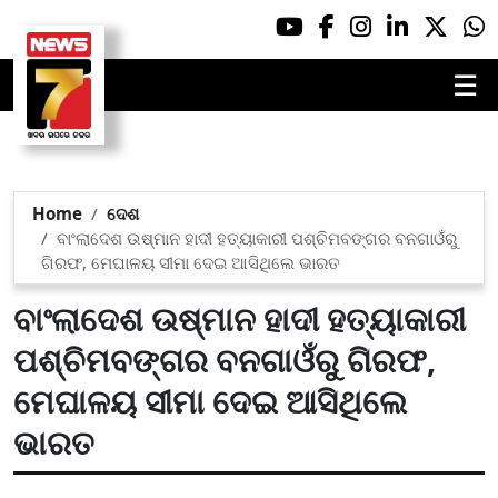
☰
Home
ଦେଶ
ବାଂଲାଦେଶ ଉଷ୍ମାନ ହାଦୀ ହତ୍ୟାକାରୀ ପଶ୍ଚିମବଙ୍ଗର ବନଗାଓଁରୁ
ଗିରଫ, ମେଘାଳୟ ସୀମା ଦେଇ ଆସିଥିଲେ ଭାରତ
ବାଂଲାଦେଶ ଉଷ୍ମାନ ହାଦୀ ହତ୍ୟାକାରୀ
ପଶ୍ଚିମବଙ୍ଗର ବନଗାଓଁରୁ ଗିରଫ,
ମେଘାଳୟ ସୀମା ଦେଇ ଆସିଥିଲେ
ଭାରତ