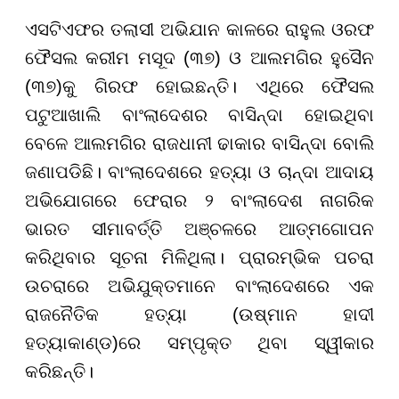
ଏସଟିଏଫର ତଲାସୀ ଅଭିଯାନ କାଳରେ ରାହୁଲ ଓରଫ
ଫୈସଲ କରୀମ ମସୂଦ (୩୭) ଓ ଆଲମଗିର ହୁସୈନ
(୩୭)କୁ ଗିରଫ ହୋଇଛନ୍ତି। ଏଥିରେ ଫୈସଲ
ପଟୁଆଖାଲି ବାଂଲାଦେଶର ବାସିନ୍ଦା ହୋଇଥିବା
ବେଳେ ଆଲମଗିର ରାଜଧାନୀ ଢାକାର ବାସିନ୍ଦା ବୋଲି
ଜଣାପଡିଛି। ବାଂଲାଦେଶରେ ହତ୍ୟା ଓ ଚାନ୍ଦା ଆଦାୟ
ଅଭିଯୋଗରେ ଫେରାର ୨ ବାଂଲାଦେଶ ନାଗରିକ
ଭାରତ ସୀମାବର୍ତ୍ତି ଅଞ୍ଚଳରେ ଆତ୍ମଗୋପନ
କରିଥିବାର ସୂଚନା ମିଳିଥିଲା। ପ୍ରାରମ୍ଭିକ ପଚରା
ଉଚରାରେ ଅଭିଯୁକ୍ତମାନେ ବାଂଲାଦେଶରେ ଏକ
ରାଜନୈତିକ ହତ୍ୟା (ଉଷ୍ମାନ ହାଦୀ
ହତ୍ୟାକାଣ୍ଡ)ରେ ସମ୍ପୃକ୍ତ ଥିବା ସ୍ୱୀକାର
କରିଛନ୍ତି।