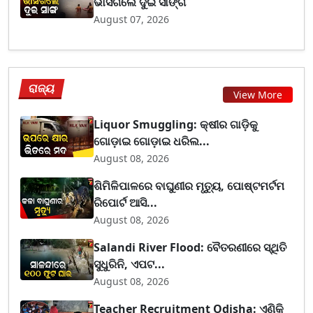
ଭାସିଗଲେ ଦୁଇ ସାଙ୍ଗ
August 07, 2026
ରାଜ୍ୟ
View More
Liquor Smuggling: କ୍ଷୀର ଗାଡ଼ିକୁ
ଗୋଡ଼ାଇ ଗୋଡ଼ାଇ ଧରିଲ...
August 08, 2026
ଶିମିଳିପାଳରେ ବାଘୁଣୀର ମୃତ୍ୟୁ, ପୋଷ୍ଟମର୍ଟମ
ରିପୋର୍ଟ ଆସି...
August 08, 2026
Salandi River Flood: ବୈତରଣୀରେ ସ୍ଥିତି
ସୁଧୁରିନି, ଏପଟ...
August 08, 2026
Teacher Recruitment Odisha: ଏଣିକି