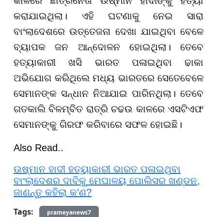
କାଳରେ ଛାତ୍ରନେତା ଉଷ୍ମାନ ହାଦୀଙ୍କୁ ହତ୍ୟା
କରାଯାଇଥିଲା। ଏହି ଘଟଣାକୁ ନେଇ ସାରା
ବାଂଲାଦେଶରେ ଉତ୍ତେଜନା ଦେଖା ଯାଇଥିବା ବେଳେ
ବ୍ୟାପକ ଜନ ଆନ୍ଦୋଳନ ହୋଇଥିଲା। ତେବେ
ହତ୍ୟାକାରୀ ଖସି ଭାରତ ପଳାଇଥିବା ଢାକା
ଅଭିଯୋଗ କରିଥିଲେ ମଧ୍ୟ ଭାରତରେ ସେତେବେଳେ
ସେମାନଙ୍କ ସନ୍ଧାନ ନିଆଯାଇ ପାରିନଥିଲା। ତେବେ
ଗତକାଲି ବିଳମ୍ବିତ ରାତ୍ରି ଚଢଉ କାଳରେ ଏସଟିଏଫ
ସେମାନଙ୍କୁ ଗିରଫ କରିବାରେ ସଫଳ ହୋଇଛି।
Also Read..
ଉଷ୍ମାନ ହାଦୀ ହତ୍ୟାକାରୀ ଭାରତ ପଳାଇଥିବା
ବାଂଲାଦେଶର ଦାବିକୁ ମେଘାଳୟ ପୋଲିସର ଖଣ୍ଡନ,
ଜାଣନ୍ତୁ କହିଲା କ’ଣ?
Tags:
prameyanews7