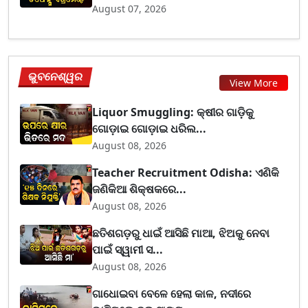
August 07, 2026
ଭୁବନେଶ୍ୱର
View More
Liquor Smuggling: କ୍ଷୀର ଗାଡ଼ିକୁ
ଗୋଡ଼ାଇ ଗୋଡ଼ାଇ ଧରିଲ...
August 08, 2026
Teacher Recruitment Odisha: ଏଣିକି
ଜଣିକିଆ ଶିକ୍ଷକରେ...
August 08, 2026
ଛତିଶଗଡ଼ରୁ ଧାଇଁ ଆସିଛି ମାଆ, ଝିଅକୁ ନେବା
ପାଇଁ ସ୍ୱାମୀ ସ...
August 08, 2026
ଗାଧୋଇବା ବେଳେ ହେଲା କାଳ, ନଦୀରେ