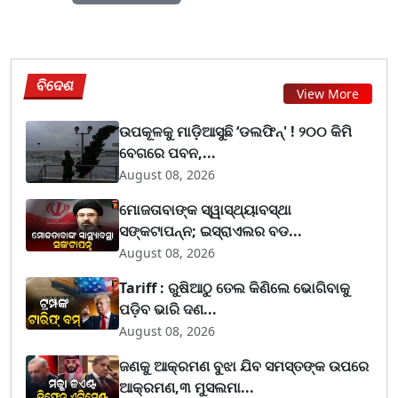
ବିଦେଶ
View More
ଉପକୂଳକୁ ମାଡ଼ିଆସୁଛି ‘ଡଲଫିନ୍' ! ୨୦୦ କିମି
ବେଗରେ ପବନ,...
August 08, 2026
ମୋଜତାବାଙ୍କ ସ୍ୱାସ୍ଥ୍ୟାବସ୍ଥା
ସଙ୍କଟାପନ୍ନ; ଇସ୍ରାଏଲର ବଡ...
August 08, 2026
Tariff : ରୁଷିଆଠୁ ତେଲ କିଣିଲେ ଭୋଗିବାକୁ
ପଡ଼ିବ ଭାରି ଦଣ...
August 08, 2026
ଜଣକୁ ଆକ୍ରମଣ ବୁଝା ଯିବ ସମସ୍ତଙ୍କ ଉପରେ
ଆକ୍ରମଣ,୩ ମୁସଲମା...