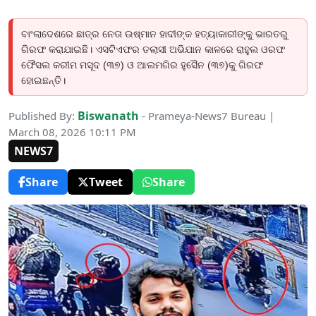
ବାଂଲାଦେଶରେ ଛାତ୍ର ନେତା ଉଷ୍ମାନ ହାଦୀଙ୍କ ହତ୍ୟାକାରୀଙ୍କୁ ଭାରତରୁ
ଗିରଫ କରାଯାଇଛି। ଏସଟିଏଫର ତଲାସୀ ଅଭିଯାନ କାଳରେ ରାହୁଲ ଓରଫ
ଫୈସଲ କରୀମ ମସୂଦ (୩୭) ଓ ଆଲମଗିର ହୁସୈନ (୩୭)କୁ ଗିରଫ
ହୋଇଛନ୍ତି।
Biswanath
Published By:
- Prameya-News7 Bureau |
March 08, 2026 10:11 PM
NEWS7
Share
Tweet
Share