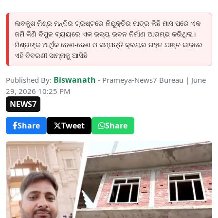
ଲବକୁଶ ମିଶ୍ର ମନ୍ଦିର ଟ୍ରଷ୍ଟରେ ନିଯୁକ୍ତିର ମାତ୍ର କିଛି ମାସ ପରେ ଏକ
ଜମି କିଣି ବିପୁଳ ବ୍ୟୟରେ ଏକ ଭବ୍ୟ ଭବନ ନିର୍ମାଣ ଆରମ୍ଭ କରିଥିଲା।
ମିଶ୍ରଙ୍କ ଆର୍ଥିକ ନେଣ-ଦେଣ ଓ ସମ୍ପତ୍ତି କ୍ରୟର ଗହନ ଯାଞ୍ଚ କାଳରେ
ଏହି ବିବରଣୀ ସାମ୍ନାକୁ ଆସିଛି
Biswanath
Published By:
- Prameya-News7 Bureau | June
29, 2026 10:25 PM
NEWS7
Share
Tweet
Share