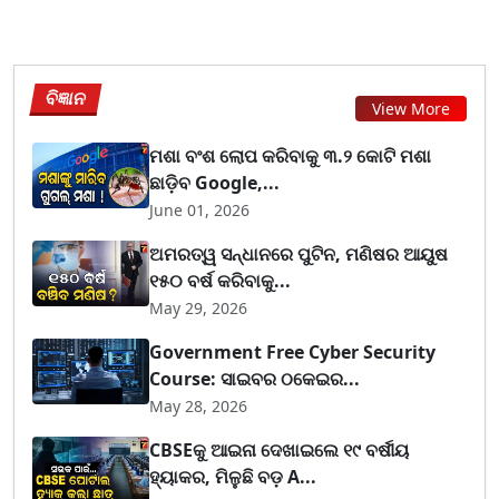
ବିଜ୍ଞାନ
View More
ମଶା ବଂଶ ଲୋପ କରିବାକୁ ୩.୨ କୋଟି ମଶା
ଛାଡ଼ିବ Google,...
June 01, 2026
ଅମରତ୍ୱ ସନ୍ଧାନରେ ପୁଟିନ, ମଣିଷର ଆୟୁଷ
୧୫୦ ବର୍ଷ କରିବାକୁ...
May 29, 2026
Government Free Cyber Security
Course: ସାଇବର ଠକେଇର...
May 28, 2026
CBSEକୁ ଆଇନା ଦେଖାଇଲେ ୧୯ ବର୍ଷୀୟ
ହ୍ୟାକର, ମିଳୁଛି ବଡ଼ A...