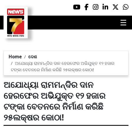
☰
Home
ଦେଶ
ଅଯୋଧ୍ୟା ରାମମନ୍ଦିର ଦାନ ହେରଫେର ଅଭିଯୁକ୍ତ ୧୨ ହଜାର
ଟଙ୍କା ବେତନରେ ନିର୍ମାଣ କରିଛି ୨୫ଲକ୍ଷର କୋଠା!
ଅଯୋଧ୍ୟା ରାମମନ୍ଦିର ଦାନ
ହେରଫେର ଅଭିଯୁକ୍ତ ୧୨ ହଜାର
ଟଙ୍କା ବେତନରେ ନିର୍ମାଣ କରିଛି
୨୫ଲକ୍ଷର କୋଠା!