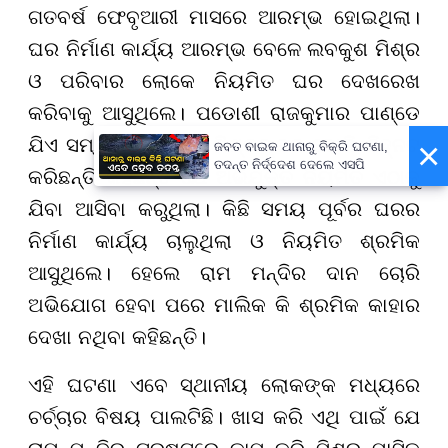
ଗତବର୍ଷ ଫେବୃଆରୀ ମାସରେ ଆରମ୍ଭ ହୋଇଥିଲା।
ଘର ନିର୍ମାଣ କାର୍ଯ୍ୟ ଆରମ୍ଭ ବେଳେ ଲବକୁଶ ମିଶ୍ର
ଓ ପରିବାର ଲୋକେ ନିୟମିତ ଘର ଦେଖରେଖ
କରିବାକୁ ଆସୁଥିଲେ। ପଡୋଶୀ ରାଜକୁମାର ପାଣ୍ଡେ
ଯିଏ ସମ୍ପତ୍ତି ଲବକୁଶ ମିଶ୍ରଙ୍କର ବୋଲି ଚିହ୍ନଟ
×
ଜବତ ବାଇକ ଥାନାରୁ ବିକ୍ରି ଘଟଣା,
ତଦନ୍ତ ନିର୍ଦ୍ଦେଶ ଦେଲେ ଏସପି
କରିଛନ୍ତି କହିଛନ୍ତି ଯେ ଅଭିଯୁକ୍ତ ନିୟମିତ ଏଠାକୁ
ଯିବା ଆସିବା କରୁଥିଲା। କିଛି ସମୟ ପୂର୍ବର ଘରର
ନିର୍ମାଣ କାର୍ଯ୍ୟ ଚାଲୁଥିଲା ଓ ନିୟମିତ ଶ୍ରମିକ
ଆସୁଥିଲେ। ହେଲେ ରାମ ମନ୍ଦିର ଦାନ ଚୋରି
ଅଭିଯୋଗ ହେବା ପରେ ମାଲିକ କି ଶ୍ରମିକ କାହାର
ଦେଖା ନଥିବା କହିଛନ୍ତି।
ଏହି ଘଟଣା ଏବେ ସ୍ଥାନୀୟ ଲୋକଙ୍କ ମଧ୍ୟରେ
ଚର୍ଚ୍ଚାର ବିଷୟ ପାଲଟିଛି। ଖାସ କରି ଏଥି ପାଇଁ ଯେ