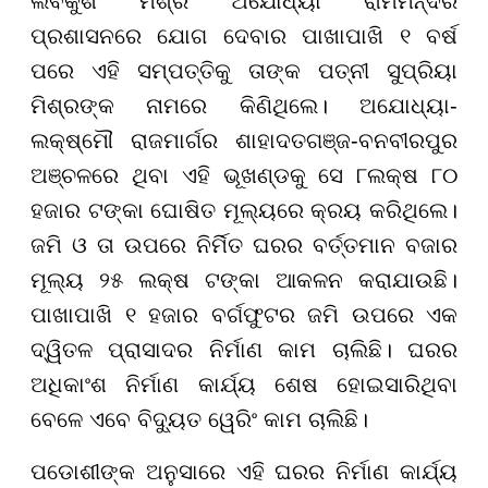
ଲବକୁଶ ମିଶ୍ର ଅଯୋଧ୍ୟା ରାମମନ୍ଦିର
ପ୍ରଶାସନରେ ଯୋଗ ଦେବାର ପାଖାପାଖି ୧ ବର୍ଷ
ପରେ ଏହି ସମ୍ପତ୍ତିକୁ ତାଙ୍କ ପତ୍ନୀ ସୁପ୍ରିୟା
ମିଶ୍ରଙ୍କ ନାମରେ କିଣିଥିଲେ। ଅଯୋଧ୍ୟା-
ଲକ୍ଷ୍ମୌ ରାଜମାର୍ଗର ଶାହାଦତଗଞ୍ଜ-ବନବୀରପୁର
ଅଞ୍ଚଳରେ ଥିବା ଏହି ଭୂଖଣ୍ଡକୁ ସେ ୮ଲକ୍ଷ ୮୦
ହଜାର ଟଙ୍କା ଘୋଷିତ ମୂଲ୍ୟରେ କ୍ରୟ କରିଥିଲେ।
ଜମି ଓ ତା ଉପରେ ନିର୍ମିତ ଘରର ବର୍ତ୍ତମାନ ବଜାର
ମୂଲ୍ୟ ୨୫ ଲକ୍ଷ ଟଙ୍କା ଆକଳନ କରାଯାଉଛି।
ପାଖାପାଖି ୧ ହଜାର ବର୍ଗଫୁଟର ଜମି ଉପରେ ଏକ
ଦ୍ୱିତଳ ପ୍ରାସାଦର ନିର୍ମାଣ କାମ ଚାଲିଛି। ଘରର
ଅଧିକାଂଶ ନିର୍ମାଣ କାର୍ଯ୍ୟ ଶେଷ ହୋଇସାରିଥିବା
ବେଳେ ଏବେ ବିଦ୍ୟୁତ ୱେରିଂ କାମ ଚାଲିଛି।
ପଡୋଶୀଙ୍କ ଅନୁସାରେ ଏହି ଘରର ନିର୍ମାଣ କାର୍ଯ୍ୟ