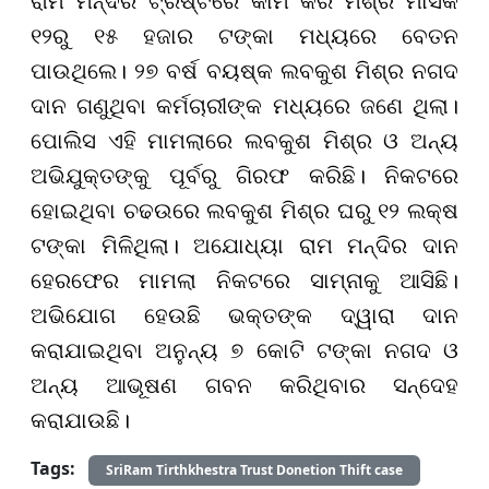
ରାମ ମନ୍ଦିର ଟ୍ରଷ୍ଟରେ କାମ କରି ମିଶ୍ର ମାସିକ
୧୨ରୁ ୧୫ ହଜାର ଟଙ୍କା ମଧ୍ୟରେ ବେତନ
ପାଉଥିଲେ। ୨୭ ବର୍ଷ ବୟଷ୍କ ଲବକୁଶ ମିଶ୍ର ନଗଦ
ଦାନ ଗଣୁଥିବା କର୍ମଚାରୀଙ୍କ ମଧ୍ୟରେ ଜଣେ ଥିଲା।
ପୋଲିସ ଏହି ମାମଲାରେ ଲବକୁଶ ମିଶ୍ର ଓ ଅନ୍ୟ
ଅଭିଯୁକ୍ତଙ୍କୁ ପୂର୍ବରୁ ଗିରଫ କରିଛି। ନିକଟରେ
ହୋଇଥିବା ଚଢଉରେ ଲବକୁଶ ମିଶ୍ର ଘରୁ ୧୨ ଲକ୍ଷ
ଟଙ୍କା ମିଳିଥିଲା। ଅଯୋଧ୍ୟା ରାମ ମନ୍ଦିର ଦାନ
ହେରଫେର ମାମଲା ନିକଟରେ ସାମ୍ନାକୁ ଆସିଛି।
ଅଭିଯୋଗ ହେଉଛି ଭକ୍ତଙ୍କ ଦ୍ୱାରା ଦାନ
କରାଯାଇଥିବା ଅନୁନ୍ୟ ୭ କୋଟି ଟଙ୍କା ନଗଦ ଓ
ଅନ୍ୟ ଆଭୂଷଣ ଗବନ କରିଥିବାର ସନ୍ଦେହ
କରାଯାଉଛି।
Tags:
SriRam Tirthkhestra Trust Donetion Thift case