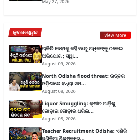
May 27, 2026
ଭୁବନେଶ୍ୱର
View More
ଚାକିରି ଦେବାକୁ କହି ୧୫ରୁ ଅଧିକଙ୍କୁ ଠକେଇ
ଅଭିଯୋଗ ; ସ୍ୱା...
August 09, 2026
North Odisha flood threat: ଉତ୍ତର
ଓଡ଼ିଶାରେ ବନ୍ୟା ସମ...
August 08, 2026
Liquor Smuggling: କ୍ଷୀର ଗାଡ଼ିକୁ
ଗୋଡ଼ାଇ ଗୋଡ଼ାଇ ଧରିଲ...
August 08, 2026
Teacher Recruitment Odisha: ଏଣିକି
ଜଣିକିଆ ଶିକ୍ଷକରେ...