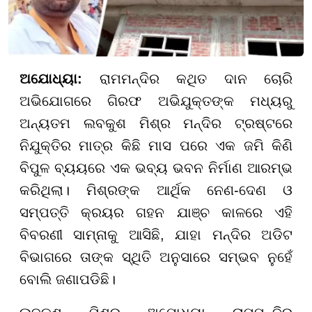
ଅଯୋଧ୍ୟା:
ରାମମନ୍ଦିର କଥିତ ଦାନ ଚୋରି
ଅଭିଯୋଗରେ ଗିରଫ ଅଭିଯୁକ୍ତଙ୍କ ମଧ୍ୟରୁ
ଅନ୍ୟତମ ଲବକୁଶ ମିଶ୍ର ମନ୍ଦିର ଟ୍ରଷ୍ଟରେ
ନିଯୁକ୍ତିର ମାତ୍ର କିଛି ମାସ ପରେ ଏକ ଜମି କିଣି
ବିପୁଳ ବ୍ୟୟରେ ଏକ ଭବ୍ୟ ଭବନ ନିର୍ମାଣ ଆରମ୍ଭ
କରିଥିଲା। ମିଶ୍ରଙ୍କ ଆର୍ଥିକ ନେଣ-ଦେଣ ଓ
ସମ୍ପତ୍ତି କ୍ରୟର ଗହନ ଯାଞ୍ଚ କାଳରେ ଏହି
ବିବରଣୀ ସାମ୍ନାକୁ ଆସିଛି, ଯାହା ମନ୍ଦିର ଅଡିଟ
ବିଭାଗରେ ତାଙ୍କ ସ୍ଥିତି ଅନୁସାରେ ସମ୍ଭବ ନୁହେଁ
ବୋଲି ଜଣାପଡିଛି।