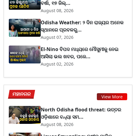
ବର୍ଷା, ୧୭ ଜିଲ୍...
August 08, 2026
Odisha Weather: ୨ ଦିନ ରାଜ୍ୟର ଅନେକ
ସ୍ଥାନରେ ପ୍ରବଳରୁ...
August 07, 2026
El-Nino ବିପଦ ମଧ୍ୟରେ ମୌସୁମୀକୁ ନେଇ
ଆସିଲା ଭଲ ଖବର, ପଜେ...
August 02, 2026
ମହାନଗର
View More
North Odisha flood threat: ଉତ୍ତର
ଓଡ଼ିଶାରେ ବନ୍ୟା ସମ...
August 08, 2026