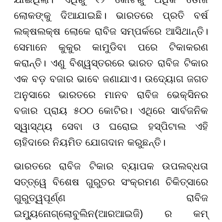
ଲୋକଙ୍କୁ ଦିଆଯାଇଛି। ଭାରତରେ ପ୍ରତି ବର୍ଷ
ଲକ୍ଷଲକ୍ଷ ଲୋକେ ରାବିଜ ସମ୍ପର୍କରେ ଆସିଥାନ୍ତି।
ସେମାନେ କୁକୁର କାମୁଡିବା ପରେ ଟିକାକରଣ
କରାନ୍ତି। ଏଣୁ ବିଶ୍ୱସ୍ତରରେ ଭାରତ ରାବିଜ ଟିକାର
ଏକ ବଡ଼ ବଜାର ଭାବେ ଜଣାଯାଏ। ଉଦ୍ୟୋଗ ଜଗତ
ଅନୁସାରେ ଭାରତରେ ମାନବ ରାବିଜ ଭେକ୍ସିନର
ବଜାର ପ୍ରାୟ ୫୦୦ କୋଟିର। ଏଥିରେ ସାର୍ବଜନିକ
ସ୍ୱାସ୍ଥ୍ୟ ସେବା ଓ ଘରୋଇ ହସ୍ପିଟାଲ ଏହି
ଚାହିଦାରେ ନିୟମିତ ଯୋଗଦାନ କରୁଛନ୍ତି।
ଭାରତରେ ରାବିଜ ଟିକାର ବ୍ୟାପକ ଉପଲବ୍ଧତା
ସତ୍ତ୍ୱେ ବିଶେଷ ଗୁରୁତର ସଂକ୍ରମଣ ଚିକିତ୍ସାରେ
ଗୁରୁତ୍ୱପୂର୍ଣ୍ଣ ରାବିଜ
ଇମ୍ୟୁନୋଗ୍ଲୋବୁଲିନ(ଆରଆଇଜି) ର କମ୍