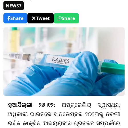
NEWS7
Share
Tweet
Share
ନୂଆଦିଲ୍ଲୀ ୨୬।୧୨:
ଅଷ୍ଟ୍ରେଲିୟ ସ୍ୱାସ୍ଥ୍ୟ
ଅଧିକାରୀ ଭାରତରେ ୧ ନଭେମ୍ବର ୨୦୨୩ରୁ ନକଲୀ
ରାବିଜ ଭାକ୍ସିନ ‘ଅଭୟରାବ’ର ପ୍ରଚଳନ ସମ୍ପର୍କରେ