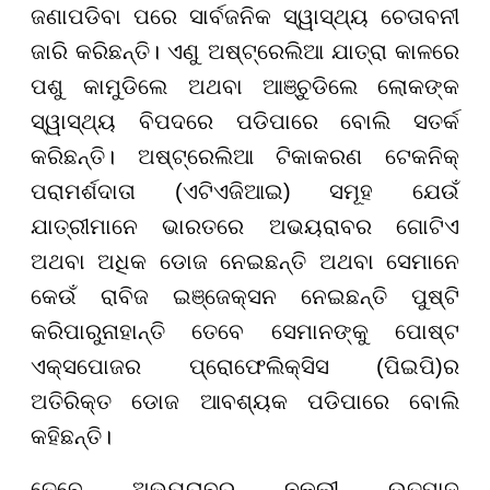
ଜଣାପଡିବା ପରେ ସାର୍ବଜନିକ ସ୍ୱାସ୍ଥ୍ୟ ଚେତାବନୀ
ଜାରି କରିଛନ୍ତି। ଏଣୁ ଅଷ୍ଟ୍ରେଲିଆ ଯାତ୍ରା କାଳରେ
ପଶୁ କାମୁଡିଲେ ଅଥବା ଆଞ୍ଚୁଡିଲେ ଲୋକଙ୍କ
ସ୍ୱାସ୍ଥ୍ୟ ବିପଦରେ ପଡିପାରେ ବୋଲି ସତର୍କ
କରିଛନ୍ତି। ଅଷ୍ଟ୍ରେଲିଆ ଟିକାକରଣ ଟେକନିକ୍
ପରାମର୍ଶଦାତା (ଏଟିଏଜିଆଇ) ସମୂହ ଯେଉଁ
ଯାତ୍ରୀମାନେ ଭାରତରେ ଅଭୟରାବର ଗୋଟିଏ
ଅଥବା ଅଧିକ ଡୋଜ ନେଇଛନ୍ତି ଅଥବା ସେମାନେ
କେଉଁ ରାବିଜ ଇଞ୍ଜେକ୍ସନ ନେଇଛନ୍ତି ପୁଷ୍ଟି
କରିପାରୁନାହାନ୍ତି ତେବେ ସେମାନଙ୍କୁ ପୋଷ୍ଟ
ଏକ୍ସପୋଜର ପ୍ରୋଫେଲିକ୍ସିସ (ପିଇପି)ର
ଅତିରିକ୍ତ ଡୋଜ ଆବଶ୍ୟକ ପଡିପାରେ ବୋଲି
କହିଛନ୍ତି।
ତେବେ ଅଭୟରାବର ନକଲୀ ଉତ୍ପାଦ