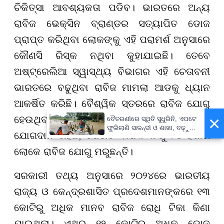
ଚିକିତ୍ସା ଆବଶ୍ୟକତା ପଡିବ। ଭାରତରେ ଅନ୍ୟ
ରାବିଜ ଭେକ୍ସିନ ବ୍ରାଣ୍ଡର ସତ୍ୟାପିତ ଡୋଜ
ପ୍ରାପ୍ତ କରିଥିବା ଲୋକଙ୍କୁ ଏହି ପରାମର୍ଶ ଅନୁସାରେ
କୌଣସି ରିସ୍କ ନଥିବା କୁହାଯାଇଛି। ତେବେ
ଅଷ୍ଟ୍ରେଲିଆ ସ୍ୱାସ୍ଥ୍ୟ ବିଭାଗର ଏହି ଚେତାବନୀ
ଭାରତରେ ବଢୁଥିବା ରାବିଜ ମାମଲା ଆଡକୁ ଧ୍ୟାନ
ଆକର୍ଷିତ କରିଛି। ବୈଶ୍ୱିକ ସ୍ତରରେ ରାବିଜ ଯୋଗୁ
×
ହେଉଥିବା ମୃତ୍ୟୁ ହାରରେ ଭାରତର ଉଲ୍ଲେଖନୀୟ
ବୈତରଣୀରେ ସ୍ଥିତି ସୁଧୁରିନି, ଏପଟେ
ଫୁଲିଲାଣି ସାଳନ୍ଦୀ ଓ ଶାଖା, ବଢ଼ୁଛି
ଯୋଗଦାନ ରହିଛି, ଯେଉଁଠି ବାର୍ଷିକ ୧୮ରୁ ୨୦ ହଜାର
ବନ୍ୟା ଭୟ
ଲୋକେ ରାବିଜ ଯୋଗୁ ମରୁଛନ୍ତି।
ସରକାରୀ ତଥ୍ୟ ଅନୁସାରେ ୨୦୨୪ରେ ଭାରତୀୟ
ରାଜ୍ୟ ଓ କେନ୍ଦ୍ରଶାସିତ ପ୍ରଦେଶମାନଙ୍କରେ ୧୩
କୋଟିରୁ ଅଧିକ ମାନବ ରାବିଜ ରୋଧି ଟିକା କିଣା
ଯାଇଥିଲା। ଏଥିରୁ ୧୨ କୋଟିରୁ ଅଧିକ ଡୋଜ