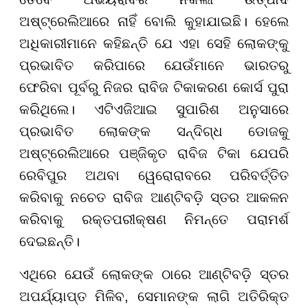
ଅଷ୍ଟ୍ରେଲିଆରେ ନାହିଁ ବୋଲି କୁହାଯାଇଛି। ହେଲେ
ଅଧିକାରୀମାନେ କହିଛନ୍ତି ଯେ ଏହା ସେହି ଲୋକଙ୍କୁ
ପ୍ରଭାବିତ କରିପାରେ ଯେଉଁମାନେ ଭାରତରୁ
ଫେରିବା ପୂର୍ବରୁ ନିଜର ରାବିଜ ଟିକାକରଣ କୋର୍ସ ପୁରା
କରିଥିଲେ। ଏଟିଏଜିଆଇ ସୁପାରିଶ ଅନୁସାରେ
ପ୍ରଭାବିତ ଲୋକଙ୍କ ସନ୍ଦିଗ୍ଧ ଡୋଜକୁ
ଅଷ୍ଟ୍ରେଲିଆରେ ପଞ୍ଜିକୃତ ରାବିଜ ଟିକା ଯେପରି
ରେବିପୁର ଅଥବା ୱେରୋରାବରେ ପରିବର୍ତ୍ତିତ
କରିବାକୁ ନଚେତ ରାବିଜ ଆଣ୍ଟିବଡ଼ି ସ୍ତର ଆକଳନ
କରିବାକୁ ରକ୍ତପରୀକ୍ଷଣ ନିମନ୍ତେ ପରାମର୍ଶ
ଦେଇଛନ୍ତି।
ଏଥିରେ ଯେଉଁ ଲୋକଙ୍କ ଠାରେ ଆଣ୍ଟିବଡ଼ି ସ୍ତର
ଅପର୍ଯ୍ୟାପ୍ତ ମିଳିବ, ସେମାନଙ୍କ ଲାଗି ଅତିରିକ୍ତ