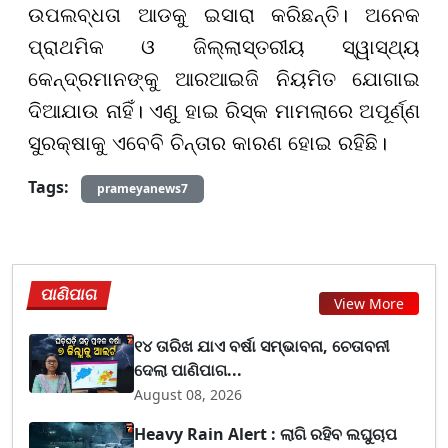
ଉପଲବ୍ଧତା ଆଡକୁ ଇସାରା କରିଛନ୍ତି। ଅନେକ
ପ୍ରାଥମିକ ଓ ଜିଲ୍ଲାସ୍ତରୀୟ ସ୍ୱାସ୍ଥ୍ୟ
କେନ୍ଦ୍ରମାନଙ୍କୁ ଆରଆଇଜି ନିୟମିତ ଯୋଗାଇ
ଦିଆଯାଉ ନାହିଁ। ଏଣୁ ହାଇ ରିସ୍କ ମାମଲାରେ ଅପୂର୍ଣ୍ଣ
ସୁରକ୍ଷାକୁ ଏବେବି ଚିନ୍ତାର କାରଣ ହୋଇ ରହିଛି।
Tags:
prameyanews7
ପାଣିପାଗ
View More
୧୪ ତାରିଖ ଯାଏ ବର୍ଷା ସମ୍ଭାବନା, ଚେତାବନୀ
ଦେଲା ପାଣିପାଗ...
August 08, 2026
Heavy Rain Alert : ଲାଗି ରହିବ ଲଘୁଚାପ