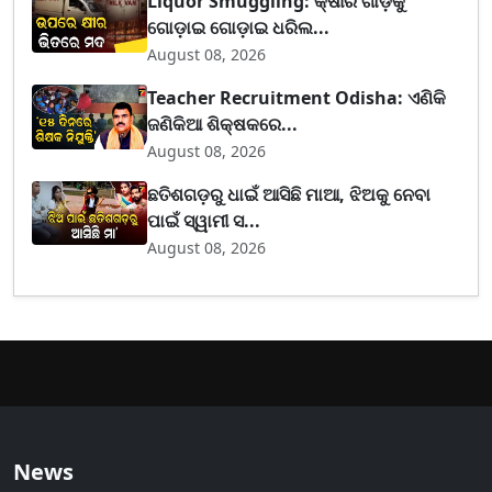
Liquor Smuggling: କ୍ଷୀର ଗାଡ଼ିକୁ
ଗୋଡ଼ାଇ ଗୋଡ଼ାଇ ଧରିଲ...
August 08, 2026
Teacher Recruitment Odisha: ଏଣିକି
ଜଣିକିଆ ଶିକ୍ଷକରେ...
August 08, 2026
ଛତିଶଗଡ଼ରୁ ଧାଇଁ ଆସିଛି ମାଆ, ଝିଅକୁ ନେବା
ପାଇଁ ସ୍ୱାମୀ ସ...
August 08, 2026
News