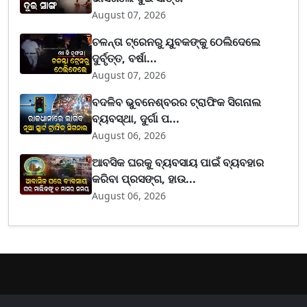
August 07, 2026
ଚଳନ୍ତା ଟ୍ରେନରୁ ଯୁବକଙ୍କୁ ଠେଲିଦେଲେ
ଦୁର୍ବୃତ୍ତ, ବର୍ଷା...
August 07, 2026
ବଦଳିବ ଭୁବନେଶ୍ବରର ଟ୍ରାଫିକ ସିଗନାଲ
ବ୍ୟବସ୍ଥା, ଦୁର୍ଗା ପ...
August 06, 2026
ଆବସିକ ଘରକୁ ବ୍ୟବସାୟ ପାଇଁ ବ୍ୟବହାର
କରିବା ପ୍ରସଙ୍ଗ, ହାଉ...
August 06, 2026