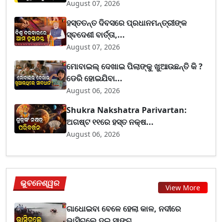
August 07, 2026
ହସ୍ତତନ୍ତ ଦିବସରେ ପ୍ରଧାନମନ୍ତ୍ରୀଙ୍କ
ସ୍ବଦେଶୀ ବାର୍ତ୍ତା,...
August 07, 2026
ମୋବାଇଲ୍ ଦେଖାଇ ପିଲାଙ୍କୁ ଖୁଆଉଛନ୍ତି କି ?
ଡେରି ହୋଇଯିବା...
August 06, 2026
Shukra Nakshatra Parivartan:
ଅଗଷ୍ଟ ୧୧ରେ ହସ୍ତ ନକ୍ଷ...
August 06, 2026
ଭୁବନେଶ୍ୱର
View More
ଗାଧୋଇବା ବେଳେ ହେଲା କାଳ, ନଦୀରେ
ଭାସିଗଲେ ଦୁଇ ସାଙ୍ଗ