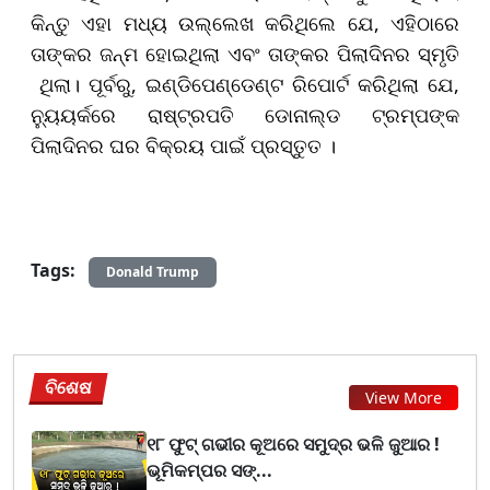
କିନ୍ତୁ ଏହା ମଧ୍ୟ ଉଲ୍ଲେଖ କରିଥିଲେ ଯେ, ଏହିଠାରେ
ତାଙ୍କର ଜନ୍ମ ହୋଇଥିଲା ଏବଂ ତାଙ୍କର ପିଲାଦିନର ସ୍ମୃତି
ଥିଲା। ପୂର୍ବରୁ, ଇଣ୍ଡିପେଣ୍ଡେଣ୍ଟ ରିପୋର୍ଟ କରିଥିଲା ​​ଯେ,
ନ୍ୟୁୟର୍କରେ ରାଷ୍ଟ୍ରପତି ଡୋନାଲ୍ଡ ଟ୍ରମ୍ପଙ୍କ
ପିଲାଦିନର ଘର ବିକ୍ରୟ ପାଇଁ ପ୍ରସ୍ତୁତ ।
Tags:
Donald Trump
ବିଶେଷ
View More
୧୮ ଫୁଟ୍ ଗଭୀର କୂଅରେ ସମୁଦ୍ର ଭଳି ଜୁଆର !
ଭୂମିକମ୍ପର ସଙ୍...