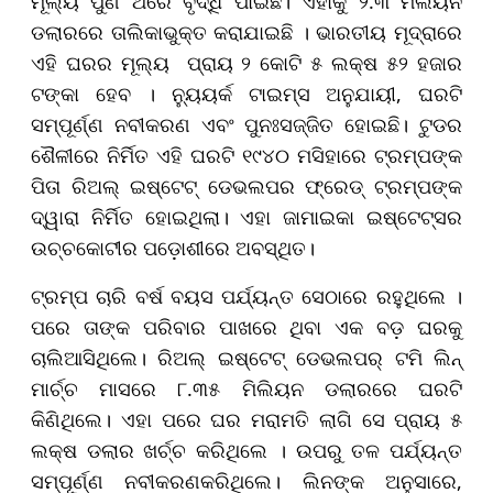
ମୂଲ୍ୟ ପୁଣି ଥରେ ବୃଦ୍ଧି ପାଇଛି। ଏହାକୁ ୨.୩ ମିଲିୟନ
ଡଲାରରେ ତାଲିକାଭୁକ୍ତ କରାଯାଇଛି । ଭାରତୀୟ ମୂଦ୍ରାରେ
ଏହି ଘରର ମୂଲ୍ୟ ପ୍ରାୟ ୨ କୋଟି ୫ ଲକ୍ଷ ୫୨ ହଜାର
ଟଙ୍କା ହେବ । ନ୍ୟୁୟର୍କ ଟାଇମ୍ସ ଅନୁଯାୟୀ, ଘରଟି
ସମ୍ପୂର୍ଣ୍ଣ ନବୀକରଣ ଏବଂ ପୁନଃସଜ୍ଜିତ ହୋଇଛି। ଟୁଡର
ଶୈଳୀରେ ନିର୍ମିତ ଏହି ଘରଟି ୧୯୪୦ ମସିହାରେ ଟ୍ରମ୍ପଙ୍କ
ପିତା ରିଅଲ୍ ଇଷ୍ଟେଟ୍ ଡେଭଲପର ଫ୍ରେଡ୍ ଟ୍ରମ୍ପଙ୍କ
ଦ୍ୱାରା ନିର୍ମିତ ହୋଇଥିଲା। ଏହା ଜାମାଇକା ଇଷ୍ଟେଟ୍ସର
ଉଚ୍ଚକୋଟୀର ପଡ଼ୋଶୀରେ ଅବସ୍ଥିତ।
ଟ୍ରମ୍ପ ଚାରି ବର୍ଷ ବୟସ ପର୍ଯ୍ୟନ୍ତ ସେଠାରେ ରହୁଥିଲେ ।
ପରେ ତାଙ୍କ ପରିବାର ପାଖରେ ଥିବା ଏକ ବଡ଼ ଘରକୁ
ଚାଲିଆସିଥିଲେ। ରିଅଲ୍ ଇଷ୍ଟେଟ୍ ଡେଭଲପର୍ ଟମି ଲିନ୍
ମାର୍ଚ୍ଚ ମାସରେ ୮.୩୫ ମିଲିୟନ ଡଲାରରେ ଘରଟି
କିଣିଥିଲେ। ଏହା ପରେ ଘର ମରାମତି ଲାଗି ସେ ପ୍ରାୟ ୫
ଲକ୍ଷ ଡଲାର ଖର୍ଚ୍ଚ କରିଥିଲେ । ଉପରୁ ତଳ ପର୍ଯ୍ୟନ୍ତ
ସମ୍ପୂର୍ଣ୍ଣ ନବୀକରଣକରିଥିଲେ। ଲିନଙ୍କ ଅନୁସାରେ,