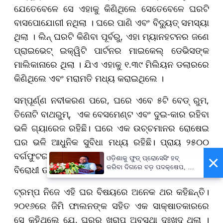
ଯେତେବେଳେ ସେ ଏହାକୁ କିଣିଥିଲେ ସେତେବେଳେ ଘରଟି
ବାସପୋଯୋଗୀ ନଥିଲା । ଘରେ ପାଣି ଏବଂ ବିଦ୍ୟୁତ୍ ସମସ୍ୟା
ଥିଲା । ଲିନ୍ ଘରଟି କିଣିବା ପୂର୍ବରୁ, ଏହା ମ୍ୟାନହଟନର ଜଣେ
ପ୍ରାଇଭେଟ୍ ଇକ୍ୱିଟି ପାର୍ଟନର ମାଇକେଲ୍ ଡେଭିସଙ୍କ
ମାଲିକାନାରେ ଥିଲା । ଯିଏ ଏହାକୁ ୧.୩୯ ମିଲିୟନ ଡଲାରରେ
କିଣିଥିଲେ ଏବଂ ମରାମତି ମଧ୍ୟ କରାଇଥିଲେ ।
ସମ୍ପୂର୍ଣ୍ଣ ନବୀକରଣ ପରେ, ଘରେ ଏବେ ୫ଟି ବେଡ୍‌ ରୁମ,
ତିନୋଟି ବାଥରୁମ୍, ଏକ ବେସମେଣ୍ଟ ଏବଂ ଦୁଇ-କାର ରହିବା
ଭଳି ଗ୍ୟାରେଜ ରହିଛି। ଘରେ ଏକ ଉଚ୍ଚମାନର ରୋଷେଇ
ଘର ଭଳି ଆଧୁନିକ ସୁବିଧା ମଧ୍ୟ ରହିଛି। ପ୍ରାୟ ୨୫୦୦
ବର୍ଗଫୁଟର ଘରଟି ଏବେ ଟ୍ରମ୍ପ ସମର୍ଥକ ଏବଂ ରାଜନୈତିକ
×
ଓଡ଼ିଶାକୁ ଫୁଡ୍ ପ୍ରୋସେସିଂ ହବ୍
କରିବା ଦିଗରେ ବଡ଼ ପଦକ୍ଷେପ, ୪୨
ବିରୋଧୀ ଉଭୟଙ୍କ ଦୃଷ୍ଟି ଆକର୍ଷଣ କରିଛି।
ହଜାରରୁ ଅଧିକ ନିଯୁକ୍ତି ସୁଯୋଗ
ଟ୍ରମ୍ପ ନିଜେ ଏହି ଘର ବିଷୟରେ ଅନେକ ଥର କହିଛନ୍ତି।
୨୦୧୬ରେ ଜିମି ଫାଲନଙ୍କ ସହିତ ଏକ ସାକ୍ଷାତକାରରେ
ସେ କହିଥିଲେ ଯେ, ଘରର ଖରାପ ଅବସ୍ଥା ଦୁଃଖଦ ଥିଲା ।