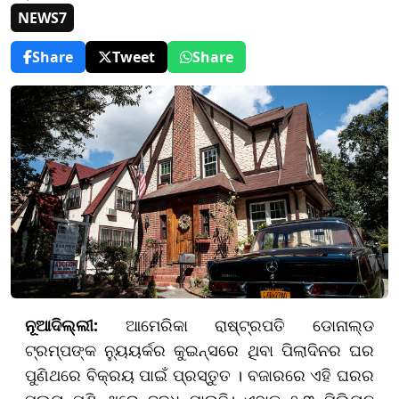
NEWS7
Share
Tweet
Share
ନୂଆଦିଲ୍ଲୀ:
ଆମେରିକା ରାଷ୍ଟ୍ରପତି ଡୋନାଲ୍ଡ
ଟ୍ରମ୍ପଙ୍କ ନ୍ୟୁୟର୍କର କୁଇନ୍ସରେ ଥିବା ପିଲାଦିନର ଘର
ପୁଣିଥରେ ବିକ୍ରୟ ପାଇଁ ପ୍ରସ୍ତୁତ । ବଜାରରେ ଏହି ଘରର