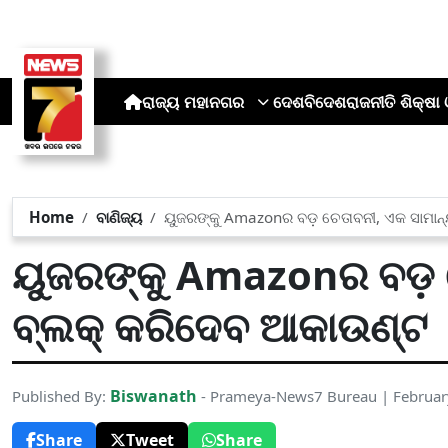
ରାଜ୍ୟ
ମହାନଗର
ଦେଶ
ବିଦେଶ
ରାଜନୀତି
ଶିକ୍ଷା 
Home
ବାଣିଜ୍ୟ
ୟୁଜରଙ୍କୁ Amazonର ବଡ଼ ଚେତାବନୀ, ଏକ ସାମାନ
ୟୁଜରଙ୍କୁ Amazonର ବଡ଼ ଚ
ବ୍ଲକ୍ କରିଦେବ ଆକାଉଣ୍ଟ
Biswanath
Published By:
- Prameya-News7 Bureau | Februar
Share
Tweet
Share