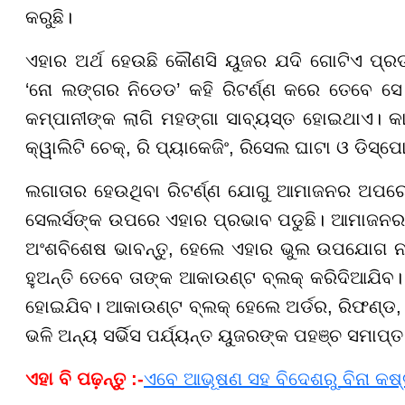
କରୁଛି।
ଏହାର ଅର୍ଥ ହେଉଛି କୌଣସି ୟୁଜର ଯଦି ଗୋଟିଏ ପ
‘ନୋ ଲଙ୍ଗର ନିଡେଡ’ କହି ରିଟର୍ଣ୍ଣ କରେ ତେବେ ସେ
କମ୍ପାନୀଙ୍କ ଲାଗି ମହଙ୍ଗା ସାବ୍ୟସ୍ତ ହୋଇଥାଏ। କା
କ୍ୱାଲିଟି ଚେକ୍, ରି ପ୍ୟାକେଜିଂ, ରିସେଲ ଘାଟା ଓ ଡିସ
ଲଗାତାର ହେଉଥିବା ରିଟର୍ଣ୍ଣ ଯୋଗୁ ଆମାଜନର ଅପରେସ
ସେଲର୍ସଙ୍କ ଉପରେ ଏହାର ପ୍ରଭାବ ପଡୁଛି। ଆମାଜନର ଉ
ଅଂଶବିଶେଷ ଭାବନ୍ତୁ, ହେଲେ ଏହାର ଭୁଲ ଉପଯୋଗ ନକ
ହୁଅନ୍ତି ତେବେ ତାଙ୍କ ଆକାଉଣ୍ଟ ବ୍ଲକ୍ କରିଦିଆଯିବ
ହୋଇଯିବ। ଆକାଉଣ୍ଟ ବ୍ଲକ୍ ହେଲେ ଅର୍ଡର, ରିଫଣ୍ଡ, ଆମ
ଭଳି ଅନ୍ୟ ସର୍ଭିସ ପର୍ଯ୍ୟନ୍ତ ୟୁଜରଙ୍କ ପହଞ୍ଚ ସମାପ
ଏହା ବି ପଢ଼ନ୍ତୁ :-
ଏବେ ଆଭୂଷଣ ସହ ବିଦେଶରୁ ବିନା କଷ୍ଟ