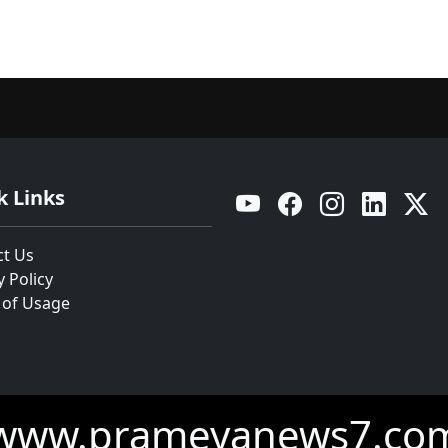
k Links
YouTube
Facebook
Instagram
Linkedin
Twitt
ct Us
y Policy
 of Usage
www.prameyanews7.co