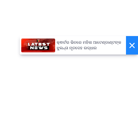
×
କ୍ଵାର୍ଟର ଭିତରେ ମହିଳା ଆଟେଣ୍ଡାଣ୍ଟଙ୍କ
ଝୁଲନ୍ତା ମୃତଦେହ ଉଦ୍ଧାର