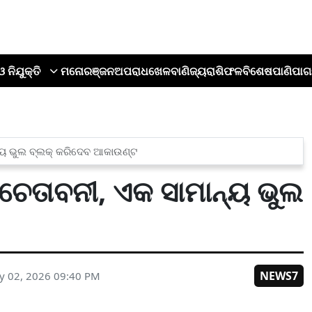
ଓ ନିଯୁକ୍ତି
ମନୋରଞ୍ଜନ
ଅପରାଧ
ଖେଳ
ବାଣିଜ୍ୟ
ରାଶିଫଳ
ବିଶେଷ
ପାଣିପାଗ
୍ୟ ଭୁଲ ବ୍ଲକ୍ କରିଦେବ ଆକାଉଣ୍ଟ
େତାବନୀ, ଏକ ସାମାନ୍ୟ ଭୁଲ
NEWS7
y 02, 2026 09:40 PM