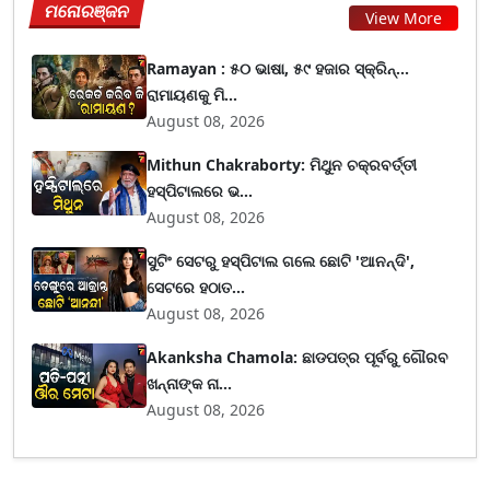
ମନୋରଞ୍ଜନ
View More
Ramayan : ୫୦ ଭାଷା, ୫୯ ହଜାର ସ୍କ୍ରିନ୍...
ରାମାୟଣକୁ ମି...
August 08, 2026
Mithun Chakraborty: ମିଥୁନ ଚକ୍ରବର୍ତ୍ତୀ
ହସ୍ପିଟାଲରେ ଭ...
August 08, 2026
ସୁଟିଂ ସେଟରୁ ହସ୍ପିଟାଲ ଗଲେ ଛୋଟି 'ଆନନ୍ଦି',
ସେଟରେ ହଠାତ...
August 08, 2026
Akanksha Chamola: ଛାଡପତ୍ର ପୂର୍ବରୁ ଗୌରବ
ଖନ୍ନାଙ୍କ ନା...
August 08, 2026