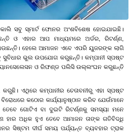
କାଲି ସବୁ ସ୍ମାର୍ଟ ଫୋନର ଅଂଶବିଶେଷ ହୋଇଯାଇଛି।
୍ତି ଓ ଏହାର ଆପ ମାଧ୍ୟମରେ ଅର୍ଡର, ରିଟର୍ଣ୍ଣ,
ଉଛନ୍ତି। ହେଲେ ଆମାଜନ ଏବେ ଏପରି ୟୁଜରଙ୍କ ଲାଗି
ୁ ସୁବିଧାର ଭୁଲ ଉପଯୋଗ କରୁଛନ୍ତି। କମ୍ପାନୀ ସ୍ପଷ୍ଟ
କ୍ୟାନସେଲେସନ ଓ ରିଫଣ୍ଡ ପଲିସି ଉଲ୍ଲଂଘନ କରୁଛନ୍ତି
 କରୁଛି। ଏଥିରେ କମ୍ପାନୀର ଚେତାବନୀରୁ ଏହା ସ୍ପଷ୍ଟ
ବିରୋଧରେ କଠୋର କାର୍ଯ୍ୟାନୁଷ୍ଠାନ କରିବ ଯେଉଁମାନେ
 ତେବେ ଗୋଟିଏ ବା ଦୁଇଟି ରିଟର୍ଣ୍ଣକୁ ସମସ୍ୟା ମନେ
ଣ୍ଣ ହାର ଅଧିକ ହୁଏ ତେବେ ଆମାଜନ ତାଙ୍କ ଗତିବିଦ୍ଧି
 ସିଷ୍ଟମ ଦୀର୍ଘ ସମୟ ପର୍ଯ୍ୟନ୍ତ ବ୍ୟବହାର ଟ୍ରାକ