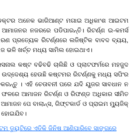
୍ରଡକ୍ଟର ଅନେକ ଭାରିଆଣ୍ଟ ମଗାଇ ଅଧିକାଂଶ ଆଇଟମ
 ଆମାଜନର ନଜରରେ ପଡିପାରନ୍ତି। ରିଟର୍ଣ୍ଣ ଇ-କମର୍ସ
ରଣ ପ୍ରତ୍ୟେକ ରିଟର୍ଣ୍ଣରେ ଲଜିଷ୍ଟିକ ବାବଦ ବ୍ୟୟ,
୍ପୋଜ ଭଳି ଖର୍ଚ୍ଚ ମଧ୍ୟ ସାମିଲ ହୋଇଥାଏ।
ନାଲ କଷ୍ଟ ବଢିବଢି ଚାଲିଛି ଓ ପ୍ଲାଟଫର୍ମରେ ମହଜୁଦ
ଦ୍ଦେଶ୍ୟ ହେଉଛି କଷ୍ଟମର ରିଟର୍ଣ୍ଣକୁ ମଧ୍ୟ ସପିଂର
ରନ୍ତୁ । ଏହି ଚେତାବନୀ ପରେ ଯଦି ୟୁଜର ସାବଧାନ ନ
। ଫଳରେ ଆମାଜନ ରିଟର୍ଣ୍ଣ ଓ ରିଫଣ୍ଡ ଅଧିକାର ସୀମିତ
ାଜନ ପେ ବାଲାନ୍ସ, ଗିଫ୍ଟକାର୍ଡ ଓ ପ୍ରାଇମ ମ୍ୟୁଜିକ୍
୍ତ ହୋଇଯିବ।
ମ ଡ୍ୟୁଟିରେ ଏତିକି ଜିନିଷ ଆଣିପାରିବେ ସାଙ୍ଗରେ