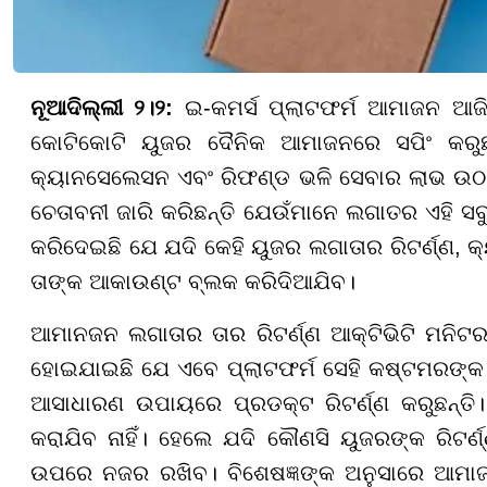
ନୂଆଦିଲ୍ଲୀ ୨।୨:
ଇ-କମର୍ସ ପ୍ଲାଟଫର୍ମ ଆମାଜନ ଆଜି
କୋଟିକୋଟି ୟୁଜର ଦୈନିକ ଆମାଜନରେ ସପିଂ କରୁଛନ
କ୍ୟାନସେଲେସନ ଏବଂ ରିଫଣ୍ଡ ଭଳି ସେବାର ଲାଭ ଉଠା
ଚେତାବନୀ ଜାରି କରିଛନ୍ତି ଯେଉଁମାନେ ଲଗାତର ଏହି ସବ
କରିଦେଇଛି ଯେ ଯଦି କେହି ୟୁଜର ଲଗାତାର ରିଟର୍ଣ୍ଣ, 
ତାଙ୍କ ଆକାଉଣ୍ଟ ବ୍ଲକ କରିଦିଆଯିବ।
ଆମାନଜନ ଲଗାତାର ତାର ରିଟର୍ଣ୍ଣ ଆକ୍ଟିଭିଟି ମନିଟର
ହୋଇଯାଇଛି ଯେ ଏବେ ପ୍ଲାଟଫର୍ମ ସେହି କଷ୍ଟମରଙ୍କ 
ଆସାଧାରଣ ଉପାୟରେ ପ୍ରଡକ୍ଟ ରିଟର୍ଣ୍ଣ କରୁଛନ୍ତି।
କରାଯିବ ନାହିଁ। ହେଲେ ଯଦି କୌଣସି ୟୁଜରଙ୍କ ରିଟର୍
ଉପରେ ନଜର ରଖିବ। ବିଶେଷଜ୍ଞଙ୍କ ଅନୁସାରେ ଆମାଜନର