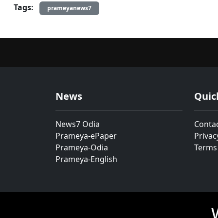
Tags:
prameyanews7
News
Quic
News7 Odia
Conta
Prameya-ePaper
Privac
Prameya-Odia
Terms
Prameya-English