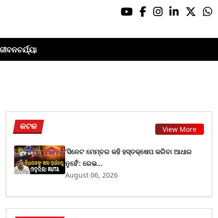
ଜୀବନଚର୍ଯ୍ୟା
କଟକ
View More
‘ସିନେଟ ମେମ୍ବର କହି ହସ୍ତକ୍ଷେପ କରିବା ଆଧାର
ନୁହେଁ’: ରେଭ...
August 06, 2026