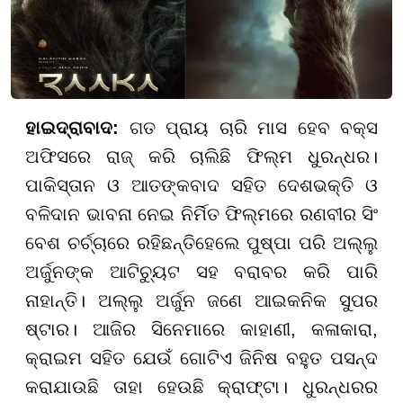
ହାଇଦ୍ରାବାଦ:
ଗତ ପ୍ରାୟ ଚାରି ମାସ ହେବ ବକ୍ସ
ଅଫିସରେ ରାଜ୍ କରି ଚାଲିଛି ଫିଲ୍ମ ଧୁରନ୍ଧର।
ପାକିସ୍ତାନ ଓ ଆତଙ୍କବାଦ ସହିତ ଦେଶଭକ୍ତି ଓ
ବଳିଦାନ ଭାବନା ନେଇ ନିର୍ମିତ ଫିଲ୍ମରେ ରଣବୀର ସିଂ
ବେଶ ଚର୍ଚ୍ଚାରେ ରହିଛନ୍ତିହେଲେ ପୁଷ୍ପା ପରି ଅଲ୍ଲୁ
ଅର୍ଜୁନଙ୍କ ଆଟିଚ୍ୟୁଟ ସହ ବରାବର କରି ପାରି
ନାହାନ୍ତି। ଅଲ୍ଲୁ ଅର୍ଜୁନ ଜଣେ ଆଇକନିକ ସୁପର
ଷ୍ଟାର। ଆଜିର ସିନେମାରେ କାହାଣୀ, କଳାକାରା,
କ୍ରାଇମ ସହିତ ଯେଉଁ ଗୋଟିଏ ଜିନିଷ ବହୁତ ପସନ୍ଦ
କରାଯାଉଛି ତାହା ହେଉଛି କ୍ରାଫ୍ଟା। ଧୁରନ୍ଧରର