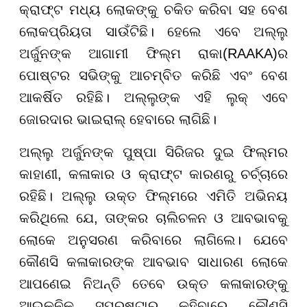
କ୍ରାଫ୍ଟ ମଧ୍ୟ ଲୋକଙ୍କୁ ଚକିତ କରିବା ସହ ବେଶ
ଲୋକପ୍ରିୟତା ସାଉଁଟିଛି। ହେଲେ ଏବେ ଅଲ୍ଲୁ
ଅର୍ଜୁନଙ୍କ ଆଗାମୀ ଫିଲ୍ମ ରାକା(RAAKA)ର
ପୋଷ୍ଟର ସଭିଙ୍କୁ ଆଚମ୍ବିତ କରିଛି ଏବଂ ବେଶ
ଆକର୍ଷିତ ରହିଛି। ଅଲ୍ଲୁଙ୍କ ଏହି ଲୁକ୍ ଏବେ
ଜୋରଦାର ଭାଇରାଲ୍ ହେବାରେ ଲାଗିଛି।
ଅଲ୍ଲୁ ଅର୍ଜୁନଙ୍କ ପୁଷ୍ପା ସିରିଜର ଦୁଇ ଫିଲ୍ମର
କାହାଣୀ, କଳାକାର ଓ କ୍ରାଫ୍ଟ କାରଣରୁ ଚର୍ଚ୍ଚାରେ
ରହିଛି। ଅଲ୍ଲୁ ଉକ୍ତ ଫିଲ୍ମରେ ଏମିତି ଅଭିନୟ
କରିଥିଲେ ଯେ, ତାଙ୍କର ଚାଲିଚଳନ ଓ ଆବଭାବକୁ
ଲୋକେ ଅନୁସରଣ କରିବାରେ ଲାଗିଲେ। ଯେବେ
କୌଣସି କଳାକାରଙ୍କ ଆବଭାବ ସାଧାରଣ ଲୋକେ
ଆପଣେଇ ନିଅନ୍ତି ତେବେ ଉକ୍ତ କଳାକାରଙ୍କୁ
ଆଇକନିକ ସୁପରଷ୍ଟାର କହିବାରେ କୌଣସି