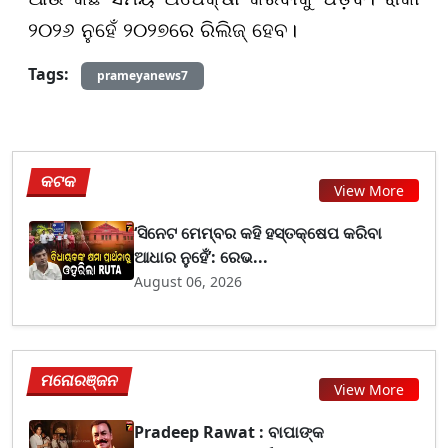
୨୦୨୬ ନୁହେଁ ୨୦୨୭ରେ ରିଲିଜ୍ ହେବ।
Tags:
prameyanews7
କଟକ
View More
‘ସିନେଟ ମେମ୍ବର କହି ହସ୍ତକ୍ଷେପ କରିବା
ଆଧାର ନୁହେଁ’: ରେଭ...
August 06, 2026
ମନୋରଞ୍ଜନ
View More
Pradeep Rawat : ବାପାଙ୍କ