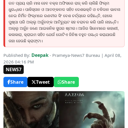
ଗତ ପ୍ରାୟ ଚାରି ମାସ ହେବ ବକ୍ସ ଅଫିସରେ ରାଜ୍ କରି ଚାଲିଛି ଫିଲ୍ମ
ଧୁରନ୍ଧର। ପାକିସ୍ତାନ ଓ ଆତଙ୍କବାଦ ସହିତ ଦେଶଭକ୍ତି ଓ ବଳିଦାନ ଭାବନା
ନେଇ ନିର୍ମିତ ଫିଲ୍ମରେ ରଣବୀର ସିଂ ବେଶ ଚର୍ଚ୍ଚାରେ ରହିଛନ୍ତି, ହେଲେ
ପୁଷ୍ପା ପରି ଅଲ୍ଲୁ ଅର୍ଜୁନଙ୍କ ଆଟିଚ୍ୟୁଟ ସହ ବରାବର କରି ପାରି ନାହାନ୍ତି।
ଅଲ୍ଲୁ ଅର୍ଜୁନ ଜଣେ ଆଇକନିକ ସୁପର ଷ୍ଟାର। ଆଜିର ସିନେମାରେ କାହାଣୀ,
କଳାକାରା, କ୍ରାଇମ ସହିତ ଯେଉଁ ଗୋଟିଏ ଜିନିଷ ବହୁତ ପସନ୍ଦ କରାଯାଉଛି
ତାହା ହେଉଛି କ୍ରାଫ୍ଟା।
Deepak
Published By:
- Prameya-News7 Bureau | April 08,
2026 04:16 PM
NEWS7
Share
Tweet
Share