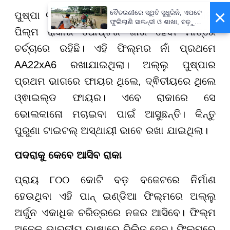
×
ବୈତରଣୀରେ ସ୍ଥିତି ସୁଧୁରିନି, ଏପଟେ
ପୁଷ୍ପା ୩ର ଚର୍ଚ୍ଚା ମଧ୍ୟରେ ଅଲ୍ଲୁଙ୍କ ଆଗାମୀ
ଫୁଲିଲାଣି ସାଳନ୍ଦୀ ଓ ଶାଖା, ବଢ଼ୁଛି
ପିଲ୍ମ ରାକାର ପୋଷ୍ଟର ଜାରି ହେବା ମାତ୍ରେ
ବନ୍ୟା ଭୟ
ଚର୍ଚ୍ଚାରେ ରହିଛି। ଏହି ଫିଲ୍ମର ନାଁ ପ୍ରଥମେ
AA22xA6 ରଖାଯାଇଥିଲା। ଅଲ୍ଲୁ ପୁଷ୍ପାର
ପ୍ରଥମ ଭାଗରେ ଫାୟର ଥିଲେ, ଦ୍ଵିତୀୟରେ ଥିଲେ
ଓ୍ଵାଇଲ୍ଡ ଫାୟର। ଏବେ ରାକାରେ ସେ
ଭୋଲକାନୋ ମଚାଇବା ପାଇଁ ଆସୁଛନ୍ତି। କିନ୍ତୁ
ପୁରୁଣା ଟାଇଟଲ୍ ଅସ୍ଥାୟୀ ଭାବେ ରଖା ଯାଇଥିଲା।
ପଦରାକୁ କେବେ ଆସିବ ରାକା
ପ୍ରାୟ ୮୦୦ କୋଟି ବଡ଼ ବଜେଟରେ ନିର୍ମାଣ
ହେଉଥିବା ଏହି ପାନ୍ ଇଣ୍ଡିଆ ଫିଲ୍ମରେ ଅଲ୍ଲୁ
ଅର୍ଜୁନ ଏକାଧିକ ଚରିତ୍ରରେ ନଜର ଆସିବେ। ଫିଲ୍ମ
ଅନେକ ଭାରତୀୟ ଭାଷାରେ ରିଲିଜ୍ ହେବ। ଫିଲ୍ମରେ