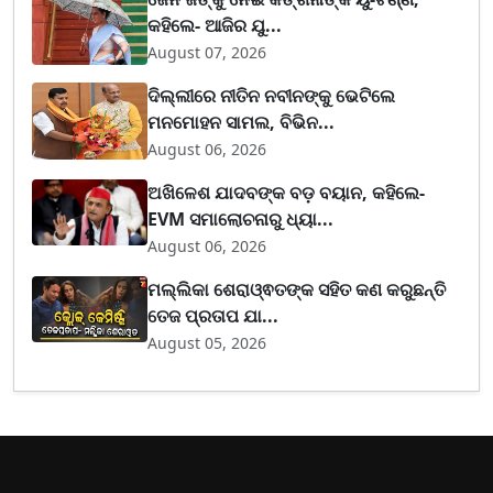
କହିଲେ- ଆଜିର ଯୁ...
August 07, 2026
ଦିଲ୍ଲୀରେ ନୀତିନ ନବୀନଙ୍କୁ ଭେଟିଲେ
ମନମୋହନ ସାମଲ, ବିଭିନ...
August 06, 2026
ଅଖିଳେଶ ଯାଦବଙ୍କ ବଡ଼ ବୟାନ, କହିଲେ-
EVM ସମାଲୋଚନାରୁ ଧ୍ୟା...
August 06, 2026
ମଲ୍ଲିକା ଶେରାଓ୍ଵତଙ୍କ ସହିତ କଣ କରୁଛନ୍ତି
ତେଜ ପ୍ରତାପ ଯା...
August 05, 2026