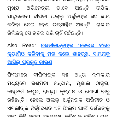
ମୁଖ୍ୟ ଅଭିନେତ୍ରୀ ଭାବେ ଅଛନ୍ତି ଦୀପିକା
ପାଦୁକୋନ। ଦୀପିକା ଅଲ୍ଲୁ ଅର୍ଜୁନଙ୍କ ସହ କାମ
କରିବା ନେଇ ବେଶ ଉତ୍ସାହିତ ଅଛନ୍ତି। ରାକାର
ରିଲିଜକୁ ସେ ଚାତକ ପରି ଚାହିଁ ରହିଛନ୍ତି।
Also Read:
ରଜନୀକାନ୍ତଙ୍କ ‘ଜେଲର ୨’ରେ
କ୍ୟାମିଓ କରିବାକୁ ମନା କଲେ ଶାହରୁଖ, ସାମ୍ନାକୁ
ଆସିଲା ପ୍ରକୃତ କାରଣ
ଫିଲ୍ମରେ ଦୀପିକାଙ୍କ ସହ ଅନ୍ୟ କଳାକାର
ମଧ୍ୟରେ ରଶ୍ମିକା ମନ୍ଦାନା, ମୃଣାଲ ଠାକୁର,
ଜାହ୍ନବୀ କପୁର, ରାମ୍ୟା କୃଷ୍ଣନ ଓ ଯୋଗୀ ବାବୁ
ରହିଛନ୍ତି। ହେଲେ ଅଲ୍ଲୁ ଅର୍ଜୁନଙ୍କ ଅଭିନୀତ ଓ
ଏଟଲୀଙ୍କ ନିର୍ଦ୍ଦେଶିତ ଏହି ଫିଲ୍ମ ପାଇଁ ଦର୍ଶକଙ୍କୁ
ଆଉ କିଛି ସମୟ ଅପେକ୍ଷା କରିବାକୁ ପଡ଼ିବ। ରାକା