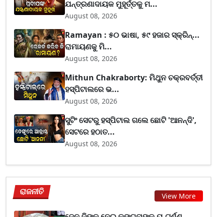
ଯନ୍ତ୍ରଣାଦାୟକ ମୁହୂର୍ତ୍ତକୁ ମ...
August 08, 2026
Ramayan : ୫୦ ଭାଷା, ୫୯ ହଜାର ସ୍କ୍ରିନ୍...
ରାମାୟଣକୁ ମି...
August 08, 2026
Mithun Chakraborty: ମିଥୁନ ଚକ୍ରବର୍ତ୍ତୀ
ହସ୍ପିଟାଲରେ ଭ...
August 08, 2026
ସୁଟିଂ ସେଟରୁ ହସ୍ପିଟାଲ ଗଲେ ଛୋଟି 'ଆନନ୍ଦି',
ସେଟରେ ହଠାତ...
August 08, 2026
ରାଜନୀତି
View More
ଜେନ ଜିଙ୍କୁ ନେଇ କଙ୍ଗନାଙ୍କ ୟୁ-ଟର୍ଣ୍ଣ,