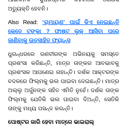
ଅତ୍ୟୁକ୍ତି ହେବନି।
Also Read:
‘ରାମାୟଣ’ ପାଇଁ କିଏ ନେଇଛନ୍ତି
କେତେ ଟଙ୍କା ? ଫାଷ୍ଟ ଲୁକ୍ ଆସିବା ପରେ
ଜାଣିବାକୁ ଉତ୍ସାହିତ ଫ୍ୟାନ୍ସ
ଧୁରନ୍ଧରରେ ରଣବୀରଙ୍କ ଅଭିନୟକୁ ସମସ୍ତେ
ପ୍ରଶଂସା କରିଛନ୍ତି, ମାତ୍ର ତାଙ୍କର ଆବଭାବକୁ
ପ୍ରଶଂସକ ଆପଣେଇ ନାହାନ୍ତି। ଦର୍ଶକ ଆକ୍ଟରଙ୍କ
ବଦଳରେ ଫିଲ୍ମକୁ ଭଲ ପାଇବା ଦେଇଛନ୍ତି। ମାତ୍ର
ଅଲ୍ଲୁ ଅର୍ଜୁନଙ୍କ ସହିତ ଏମିତି ନୁହେଁ। ଦର୍ଶକ ତାଙ୍କ
ଫିଲ୍ମକୁ ଯେତିକି ଭଲ ପାଇବା ଦିଅନ୍ତି, ସେତିକି
ତାଙ୍କୁ ମଧ୍ୟ ପସନ୍ଦ କରନ୍ତି।
ପୋଷ୍ଟର ଜାରି ହେବା ମାତ୍ରେ ଭାଇରାଲ୍