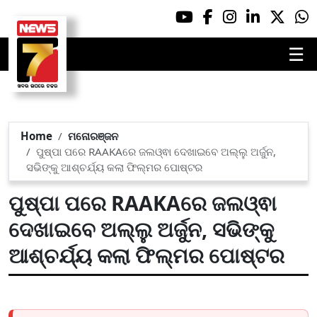
☰
Home
ମନୋରଞ୍ଜନ
ପୁଷ୍ପା ପରେ RAAKAରେ ଜଲଓ୍ଵା ଦେଖାଇବେ ଅଲ୍ଲୁ ଅର୍ଜୁନ,
ସଭିଙ୍କୁ ଆଶ୍ଚର୍ଯ୍ୟ କଲା ଫିଲ୍ମର ପୋଷ୍ଟର
ପୁଷ୍ପା ପରେ RAAKAରେ ଜଲଓ୍ଵା
ଦେଖାଇବେ ଅଲ୍ଲୁ ଅର୍ଜୁନ, ସଭିଙ୍କୁ
ଆଶ୍ଚର୍ଯ୍ୟ କଲା ଫିଲ୍ମର ପୋଷ୍ଟର