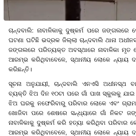
ଚାନ୍ଦବାଲି: ନାବାଳିକାକୁ ଦୁଷ୍କର୍ମ ପରେ ଜଙ୍ଗଲରେ
ଘଟଣା ଘଟିଛି ଭଦ୍ରକ ଜିଲ୍ଲା ଚାନ୍ଦବାଲି ଥାନା ଅଧୀନ
ଜଙ୍ଗଲରେ ପରିତ୍ୟକ୍ତ ଅବସ୍ଥାରେ ନାବାଳିକା ମୃତ 
ଆରମ୍ଭ କରିଥିବାବେଳେ, ସ୍ଥାନୀୟ ଲୋକେ ନ୍ୟାୟ ଦା
କରିଛନ୍ତି।
ସୂଚନା ଅନୁଯାୟୀ, ଚାନ୍ଦବାଲି ଏନଏସି ଅଧୀନସ୍ଥ ବା
ବ୍ୟକ୍ତି ଝିଅ ଦିନ ୧୦ଟା ପରେ ଗାଁ ପାଖ ସ୍କୁଲକୁ ଯ
ଝିଅ ଘରକୁ ନଫେରିବାରୁ ପରିବାର ଲୋକେ ଏବଂ ଗ୍ରାମ
ଖୋଜିବା ପରେ ଶେଷରେ ସନ୍ଧ୍ୟାରେ ଗାଁ ନିକଟ ଜଙ
ନାବାଳିକାକୁ ଦୁଷ୍କର୍ମ କରି ହତ୍ୟା କରିଥିବା ପରିବ
ଆରମ୍ଭ କରିଥିବାବେଳେ, ସ୍ଥାନୀୟ ଲୋକେ ନ୍ୟାୟ ଦା