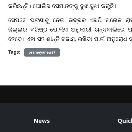
କରିଛନ୍ତି। ପୋଲିସ ସେମାନଙ୍କୁ ବୁଝାସୁଝା କରୁଛି।
ସେପଟେ ଘଟଣାକୁ ନେଇ ଭଦ୍ରକ ଏସପି ମନୋଜ ରାଉତ
ଜିଲ୍ଲାର ବରିଷ୍ଠ ପୋଲିସ ଅଧିକାରୀ ଚାନ୍ଦବାଲିରେ ପ
ହେବେ। ଏହା ସହ ଶାନ୍ତି ବଜାୟ ରଖିବା ପାଇଁ ଅନୁରୋଧ କ
Tags:
prameyanews7
News
Quic