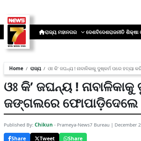
ରାଜ୍ୟ
ମହାନଗର
ଦେଶ
ବିଦେଶ
ରାଜନୀତି
ଶିକ୍ଷା 
Home
ରାଜ୍ୟ
ଓଃ କି’ ଜଘନ୍ୟ ! ନାବାଳିକାକୁ ଦୁଷ୍କର୍ମ ପରେ ହତ୍ୟା
ଓଃ କି’ ଜଘନ୍ୟ ! ନାବାଳିକାକୁ
ଜଙ୍ଗଲରେ ଫୋପାଡ଼ିଦେଲେ
Chikun
Published By:
- Prameya-News7 Bureau | December 2
Share
Tweet
Share