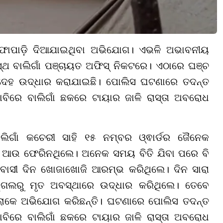
 ଫୋପାଡ଼ି ଦିଆଯାଇଥିବା ଅଭିଯୋଗ। ଏଭଳି ଅଭାବନୀୟ
ସ୍ଥ ବାଲିଗାଁ ପଞ୍ଚାୟତ ଅଫିସ୍ ନିକଟରେ। ଏଠାରେ ଘଞ୍ଚ
ଦେହ ଉଦ୍ଧାର କରାଯାଇଛି। ପୋଲିସ ଘଟଣାରେ ତଦନ୍ତ
ବିରେ ବାଲିଗାଁ ଛକରେ ଟାୟାର ଜାଳି ରାସ୍ତା ଅବରୋଧ
ଲିଗାଁ କଚେରୀ ସାହି ୧୫ ନମ୍ବର ଓ୍ଵାର୍ଡର ଜୈନେକ
ାଇ ଆଉ ଫେରିନଥିଲେ। ଅନେକ ସମୟ ବିତି ଯିବା ପରେ ବି
ବାସୀ ଦିନ ଖୋଜାଖୋଜି ଆରମ୍ଭ କରିଥିଲେ। ଦିନ ସାରା
୍ଗଲରୁ ମୃତ ଅବସ୍ଥାରେ ଉଦ୍ଧାର କରିଥିଲେ। ତେବେ
ାର ଲୋକେ ଅଭିଯୋଗ କରିଛନ୍ତି। ଘଟଣାରେ ପୋଲିସ ତଦନ୍ତ
ବିରେ ବାଲିଗାଁ ଛକରେ ଟାୟାର ଜାଳି ରାସ୍ତା ଅବରୋଧ