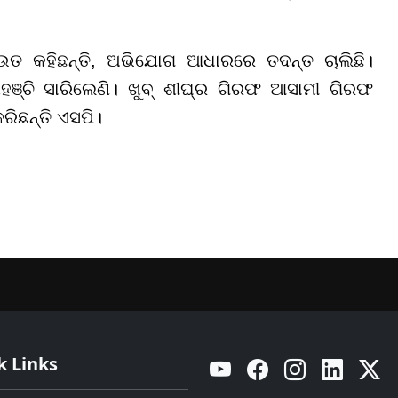
 କହିଛନ୍ତି, ଅଭିଯୋଗ ଆଧାରରେ ତଦନ୍ତ ଚାଲିଛି।
ହଞ୍ଚି ସାରିଲେଣି। ଖୁବ୍ ଶୀଘ୍ର ଗିରଫ ଆସାମୀ ଗିରଫ
ରିଛନ୍ତି ଏସପି।
k Links
YouTube
Facebook
Instagram
Linkedin
Twitt