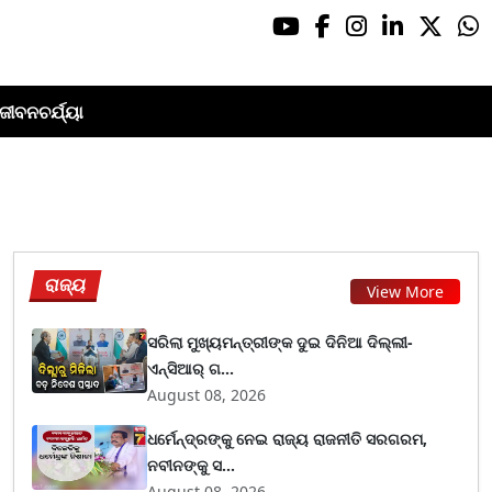
ଜୀବନଚର୍ଯ୍ୟା
ରାଜ୍ୟ
View More
ସରିଲା ମୁଖ୍ୟମନ୍ତ୍ରୀଙ୍କ ଦୁଇ ଦିନିଆ ଦିଲ୍ଲୀ-
ଏନ୍‌ସିଆର୍ ଗ...
August 08, 2026
ଧର୍ମେନ୍ଦ୍ରଙ୍କୁ ନେଇ ରାଜ୍ୟ ରାଜନୀତି ସରଗରମ,
ନବୀନଙ୍କୁ ସ...
August 08, 2026