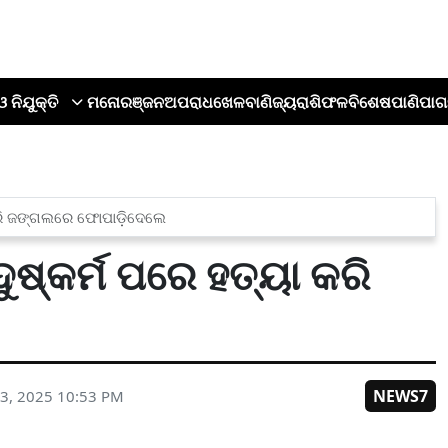
ଓ ନିଯୁକ୍ତି
ମନୋରଞ୍ଜନ
ଅପରାଧ
ଖେଳ
ବାଣିଜ୍ୟ
ରାଶିଫଳ
ବିଶେଷ
ପାଣିପାଗ
 କରି ଜଙ୍ଗଲରେ ଫୋପାଡ଼ିଦେଲେ
 ଦୁଷ୍କର୍ମ ପରେ ହତ୍ୟା କରି
NEWS7
3, 2025 10:53 PM