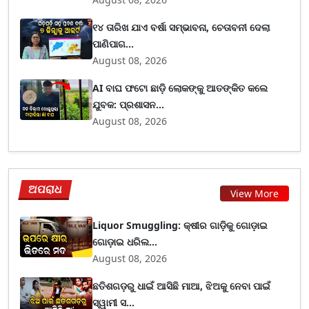
୧୪ ତାରିଖ ଯାଏ ବର୍ଷା ସମ୍ଭାବନା, ଚେତାବନୀ ଦେଲା
ପାଣିପାଗ...
August 08, 2026
AI ବାଘ ଫଟୋ ଛାଡ଼ି ଲୋକଙ୍କୁ ଆତଙ୍କିତ କଲେ
ଯୁବକ: ପ୍ରଶାସନ...
August 08, 2026
ଅପରାଧ
View More
Liquor Smuggling: କ୍ଷୀର ଗାଡ଼ିକୁ ଗୋଡ଼ାଇ
ଗୋଡ଼ାଇ ଧରିଲ...
August 08, 2026
ଛତିଶଗଡ଼ରୁ ଧାଇଁ ଆସିଛି ମାଆ, ଝିଅକୁ ନେବା ପାଇଁ
ସ୍ୱାମୀ ସ...