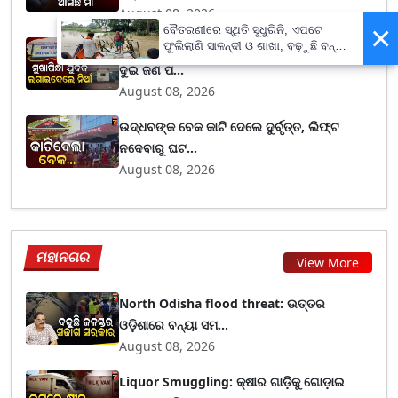
August 08, 2026
×
ବୈତରଣୀରେ ସ୍ଥିତି ସୁଧୁରିନି, ଏପଟେ
ଫୁଲିଲାଣି ସାଳନ୍ଦୀ ଓ ଶାଖା, ବଢ଼ୁଛି ବନ୍ୟା
Rourkela : ଶୌଚ ହେବାକୁ ଯାଇଥିଲେ, ମୁଖାପିନ୍ଧା
ଭୟ
ଦୁଇ ଜଣ ପ...
August 08, 2026
ଉଦ୍ଧବଙ୍କ ବେକ କାଟି ଦେଲେ ଦୁର୍ବୃତ୍ତ, ଲିଫ୍ଟ
ନଦେବାରୁ ଘଟ...
August 08, 2026
ମହାନଗର
View More
North Odisha flood threat: ଉତ୍ତର
ଓଡ଼ିଶାରେ ବନ୍ୟା ସମ...
August 08, 2026
Liquor Smuggling: କ୍ଷୀର ଗାଡ଼ିକୁ ଗୋଡ଼ାଇ