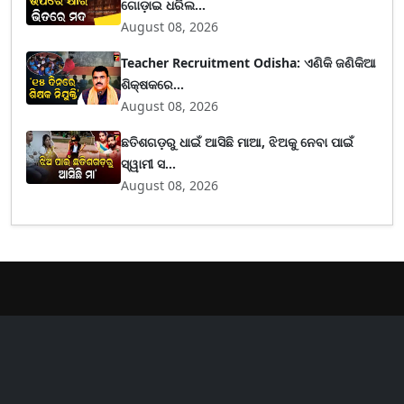
ଗୋଡ଼ାଇ ଧରିଲ...
August 08, 2026
Teacher Recruitment Odisha: ଏଣିକି ଜଣିକିଆ
ଶିକ୍ଷକରେ...
August 08, 2026
ଛତିଶଗଡ଼ରୁ ଧାଇଁ ଆସିଛି ମାଆ, ଝିଅକୁ ନେବା ପାଇଁ
ସ୍ୱାମୀ ସ...
August 08, 2026
er