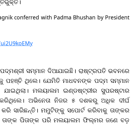
ର୍ଭୁକ୍ତ।
Yagnik conferred with Padma Bhushan by President
m/ui2U9koEMy
ଦ୍ମଶ୍ରୀ ସମ୍ମାନ ଦିଆଯାଇଛି। ରାଷ୍ଟ୍ରପତି ଭବନରେ
କୁ ପହଞ୍ଚି ଥିଲେ। ଯେମିତି ମାଧବନଙ୍କ ପଦ୍ମ ସମ୍ମାନ
ି ଯାଇଥିଲା।
ମଲୟାଲମ ଇଣ୍ଡଷ୍ଟ୍ରୀର ସୁପରଷ୍ଟାର
 କରିଥିଲେ। ଅଭିନେତା ନିଜର ୫ ଦଶକରୁ ଅଧିକ ଦୀର୍ଘ
 ସାରିଛନ୍ତି। ମମୁଟିଙ୍କୁ ସପୋର୍ଟ କରିବାକୁ ତାଙ୍କର
 ତାଙ୍କ ପିତାଙ୍କ ପରି ମଲୟାଲମ ଫିଲ୍ମର ଜଣେ ବଡ଼