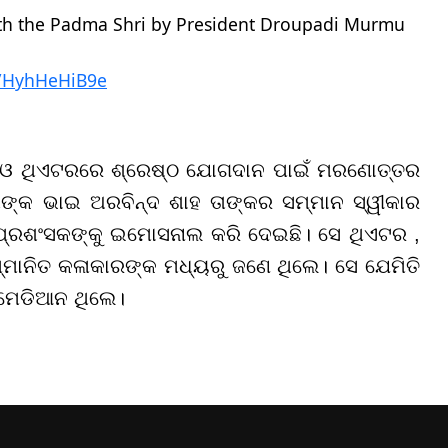
ith the Padma Shri by President Droupadi Murmu
m/HyhHeHiB9e
ା ଓ ଥିଏଟରରେ ଶ୍ରେଷ୍ଠ ଯୋଗଦାନ ପାଇଁ ମରଣୋତ୍ତର
ଶଙ୍କ ଭାଇ ଅରବିନ୍ଦ ଶାହ ତାଙ୍କର ସମ୍ମାନ ସ୍ୱୀକାର
କର ପ୍ରଶଂସକଙ୍କୁ ଇମୋସନାଲ କରି ଦେଇଛି। ସେ ଥିଏଟର ,
୍ମାନିତ କଳାକାରଙ୍କ ମଧ୍ୟରୁ ଜଣେ ଥିଲେ। ସେ ଯେମିତି
କମେଡିଆନ ଥିଲେ।