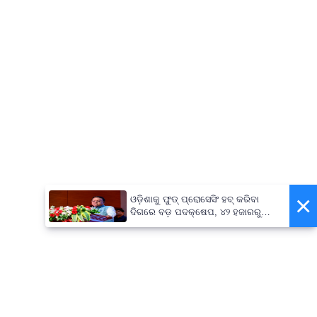
×
ଓଡ଼ିଶାକୁ ଫୁଡ୍ ପ୍ରୋସେସିଂ ହବ୍ କରିବା
ଦିଗରେ ବଡ଼ ପଦକ୍ଷେପ, ୪୨ ହଜାରରୁ
ଅଧିକ ନିଯୁକ୍ତି ସୁଯୋଗ