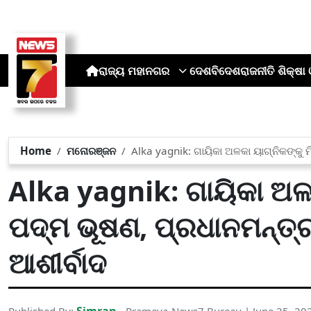
ରାଜ୍ୟ
ମହାନଗର
ଦେଶ
ବିଦେଶ
ରାଜନୀତି
ଶିକ୍ଷା 
Home
ମନୋରଞ୍ଜନ
Alka yagnik: ଗାୟିକା ଅଳକା ୟାଗ୍ନିକଙ୍କୁ ମ
Alka yagnik: ଗାୟିକା ଅଳକ
ପଦ୍ମ ଭୂଷଣ, ପ୍ରଧାନମନ୍ତ୍ର
ଆଶୀର୍ବାଦ