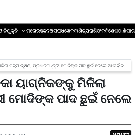
ଓ ନିଯୁକ୍ତି
ମନୋରଞ୍ଜନ
ଅପରାଧ
ଖେଳ
ବାଣିଜ୍ୟ
ରାଶିଫଳ
ବିଶେଷ
ପାଣିପାଗ
ିଳିଲା ପଦ୍ମ ଭୂଷଣ, ପ୍ରଧାନମନ୍ତ୍ରୀ ମୋଦିଙ୍କ ପାଦ ଛୁଇଁ ନେଲେ ଆଶୀର୍ବାଦ
ା ୟାଗ୍ନିକଙ୍କୁ ମିଳିଲା
ୀ ମୋଦିଙ୍କ ପାଦ ଛୁଇଁ ନେଲେ