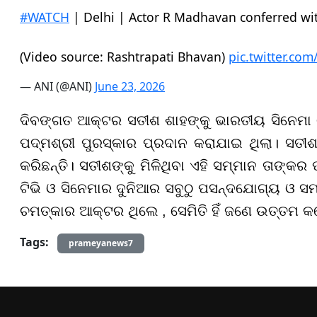
#WATCH
| Delhi | Actor R Madhavan conferred w
(Video source: Rashtrapati Bhavan)
pic.twitter.co
— ANI (@ANI)
June 23, 2026
ଦିବଙ୍ଗତ ଆକ୍ଟର ସତୀଶ ଶାହଙ୍କୁ ଭାରତୀୟ ସିନେମ
ପଦ୍ମଶ୍ରୀ ପୁରସ୍କାର ପ୍ରଦାନ କରାଯାଇ ଥିଲା। ସତୀ
କରିଛନ୍ତି। ସତୀଶଙ୍କୁ ମିଳିଥିବା ଏହି ସମ୍ମାନ ତାଙ୍
ଟିଭି ଓ ସିନେମାର ଦୁନିଆର ସବୁଠୁ ପସନ୍ଦଯୋଗ୍ୟ ଓ ସମ
ଚମତ୍କାର ଆକ୍ଟର ଥିଲେ , ସେମିତି ହିଁ ଜଣେ ଉତ୍ତମ 
Tags:
prameyanews7