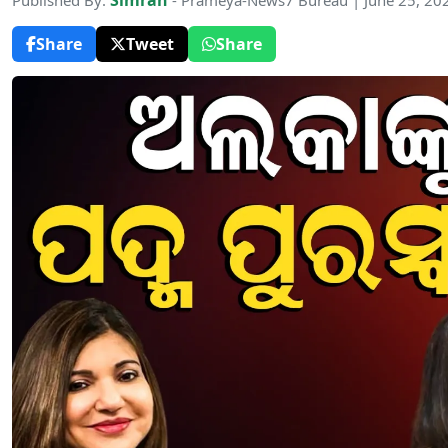
Simran
Published By:
- Prameya-News7 Bureau | June 25, 20
Share
Tweet
Share