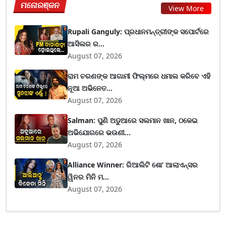
ମନୋରଞ୍ଜନ
View More
Rupali Ganguly: ପ୍ରଧାନମନ୍ତ୍ରୀଙ୍କ ସପୋର୍ଟରେ
ଆସିଲର ର...
August 07, 2026
ରାମ ଚରଣଙ୍କ ଆଗାମୀ ଫିଲ୍ମରେ ଧମାଲ କରିବେ ଏହି
ନୂଆ ଅଭିନେତ...
August 07, 2026
Salman: ପୁଣି ଅଡୁଆରେ ସଲମାନ ଖାନ, ଠକେଇ
ଅଭିଯୋଗରେ ଭଉଣୀ...
August 07, 2026
Alliance Winner: ରିଆଲିଟି ଶୋ’ ଆଲାଏନ୍ସର
ୱିନର ମିନି ମ...
August 07, 2026