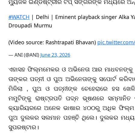
ମ୍ୟୁଜିକ ଇଣ୍ଡଷ୍ଟ୍ରୀର ଟପ୍ ସିଙ୍ଗରଙ୍କ ମଧ୍ୟରେ ଅନ୍ତ
#WATCH
| Delhi | Eminent playback singer Alka 
Droupadi Murmu
(Video source: Rashtrapati Bhavan)
pic.twitter.co
— ANI (@ANI)
June 23, 2026
ଏହାସହ ଫିଲ୍ମମେକର ଓ ଅଭିନେତା ଆର ମାଧବନଙ୍କୁ ପ
ତାଙ୍କର ପତ୍ନୀ ଓ ପୁଅ ଅଭିନେତାଙ୍କୁ ସପୋର୍ଟ କରିବା
ମିଳିଲା , ପୁଅ ଓ ପତ୍ନୀଙ୍କ ଚେହେରାରେ ହସ ଖେଳ
ମମୁଟିଙ୍କୁ ରାଷ୍ଟ୍ରପତି ପଦ୍ନ ଭୂଷଣରେ ସମ୍ମାନିତ
କ୍ୟାରିୟରରେ ଅନେକ ଭାଷାର ୪୦୦ରୁ ଅଧିକ ଫିଲ୍ମ କରି
ପୁଅ ଦୁଲକର ସଲମାନ ପହଞ୍ଚି ଥିଲେ। ଦୁଲକର ମଧ୍ୟ
ସୁପରଷ୍ଟାର।