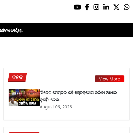
ଜୀବନଚର୍ଯ୍ୟା
କଟକ
View More
‘ସିନେଟ ମେମ୍ବର କହି ହସ୍ତକ୍ଷେପ କରିବା ଆଧାର
ନୁହେଁ’: ରେଭ...
August 06, 2026