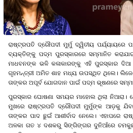
ରାଷ୍ଟ୍ରପତି ଦ୍ରୌପଦୀ ମୁର୍ମୁ ଦ୍ୱିତୀୟ ପର୍ଯ୍ୟାୟରେ
ବ୍ୟକ୍ତିଙ୍କୁ ପଦ୍ମ ପୁରସ୍କାରରେ ସମ୍ମାନିତ କରାଯ
ମାଧବନଙ୍କ ଭଳି କଳାକାରଙ୍କୁ ଏହି ପୁରସ୍କାର ଦିଆ 
ଗୃହମନ୍ତ୍ରୀ ଅମିତ ଶାହ ମଧ୍ୟ ଉପସ୍ଥିତ ଥିଲେ। ଲିଜ
ତାଙ୍କର ଅପୂର୍ବ ଯୋଗଦାନ ପାଇଁ ପଦ୍ମ ଭୂଷଣରେ ସମ୍ମ
ପୁରସ୍କାର ଘୋଷଣା ସମୟର ମାହୋଲ ଥିଲା ନିଆରା। ଯେ
ମୁଖରେ ରାଷ୍ଟ୍ରପତି ଦ୍ରୌପଦୀ ମୁର୍ମୁଙ୍କ ଆଡ଼କୁ ଯି
ତାଙ୍କର ପାଦ ଛୁଇଁ ଆଶୀର୍ବାଦ ନେଲେ। ଏହାପରେ ରାଷ
ଅଳକା ଗତ ୪ ଦଶକରୁ ସିଙ୍ଗିଙ୍ଗର ଦୁନିଆଁରେ ଚମକୁଛ