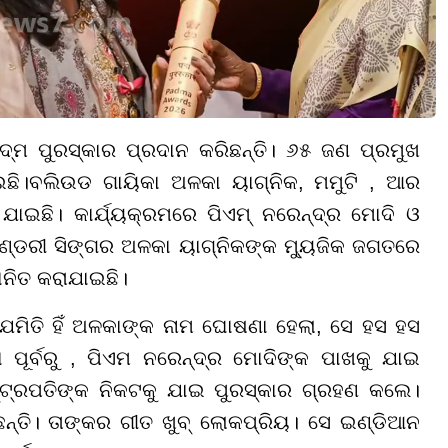
 ପଦ୍ମ ପୁରସ୍କାର ପ୍ରଦାନ କରିଛନ୍ତି। ୬୫ ଜଣ ପ୍ରମୁଖ
ାଇଛି।ବଲିଉଡ ଗାୟିକା ଅଳକା ୟାଗ୍ନିକ
, ମମୁଟି , ଆର
ଯାଇଛି। କାର୍ଯ୍ୟକ୍ରମରେ ପିଏମ୍ ନରେନ୍ଦ୍ର ମୋଦି ଓ
େଣ୍ଡରୀ ସିଙ୍ଗର ଅଳକା ୟାଗ୍ନିକଙ୍କ ମ୍ୟୁଜିକ ଜଗତରେ
ାନିତ କରାଯାଇଛି।
ମିତି ହିଁ ଅଳକାଙ୍କ ନାମ ଘୋଷଣା ହେଲା, ସେ ହସ ହସ
ବା ପୂର୍ବରୁ , ପିଏମ ନରେନ୍ଦ୍ର ମୋଦିଙ୍କ ପାଖକୁ ଯାଇ
୍ଟ୍ରପତିଙ୍କ ନିକଟକୁ ଯାଇ ପୁରସ୍କାର ଗ୍ରହଣ କଲେ।
ନ୍ତି। ତାଙ୍କର ଗୀତ ଖୁବ୍ ଲୋକପ୍ରିୟ। ସେ ଇଣ୍ଡିଆନ