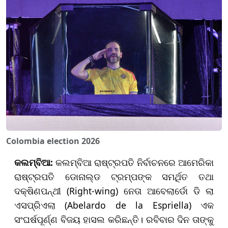
Colombia election 2026
କଲମ୍ବିଆ
:
କଲମ୍ବିଆ ରାଷ୍ଟ୍ରପତି ନିର୍ବାଚନରେ ଆମେରିକା
ରାଷ୍ଟ୍ରପତି ଡୋନାଲ୍ଡ ଟ୍ରମ୍ପଙ୍କ ସମର୍ଥିତ ତଥା
ଦକ୍ଷିଣପନ୍ଥୀ (Right-wing) ନେତା ଆବେଲାର୍ଡୋ ଡି ଲା
ଏସପ୍ରିଏଲା (Abelardo de la Espriella) ଏକ
ସଂଘର୍ଷପୂର୍ଣ୍ଣ ବିଜୟ ହାସଲ କରିଛନ୍ତି। ରବିବାର ଦିନ ତାଙ୍କୁ