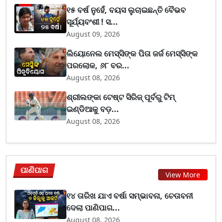
୧୫ ବର୍ଷ ନୁହେଁ, ବୟସ ଲୁଚାଇଛନ୍ତି ବୈଭବ
ସୂର୍ଯ୍ୟବଂଶୀ ! ସ...
August 09, 2026
ଲିୟୋନେଲ ମେସ୍ସିଙ୍କ ପିତା ଜର୍ଜ ମେସ୍ସିଙ୍କ
ପରଲୋକ, ୬୮ ବର...
August 08, 2026
ଶ୍ରୀଲଙ୍କା ଟେଷ୍ଟ ସିରିଜ୍‌ ପୂର୍ବରୁ ଟିମ୍‌
ଇଣ୍ଡିଆକୁ ବଡ଼...
August 08, 2026
ପାଣିପାଗ
View More
୧୪ ତାରିଖ ଯାଏ ବର୍ଷା ସମ୍ଭାବନା, ଚେତାବନୀ
ଦେଲା ପାଣିପାଗ...
August 08, 2026