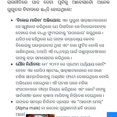
ରାଜନୀତିରେ ପାଦ ଦେବା ପୂର୍ବରୁ ଆବେଲାର୍ଡୋ ଅନେକ
ଗୁରୁତର ବିବାଦରେ ଛନ୍ଦି ହୋଇଥିଲେ:
'
ବିଲେଇ ମାରିବା
'
ଅଭିଯୋଗ:
ଏକ ପୁରୁଣା ସାକ୍ଷାତକାରରେ
ସେ ସ୍ୱୀକାର କରିଥିଲେ ଯେ ପିଲାଦିନେ ସେ ବିଲେଇମାନଙ୍କ
ଦେହରେ ବାଣ ବାନ୍ଧି ଫୁଟାଇବାକୁ 'ଉପଭୋଗ' କରୁଥିଲେ।
ଯଦିଓ ସେ କହିଥିଲେ ଯେ ତାଙ୍କ ଉଦ୍ଦେଶ୍ୟ କେବଳ
ବିଲେଇକୁ ଘଉଡ଼ାଇବାର ଥିଲା ଏବଂ ବାଣ ଫୁଟିବ ବୋଲି ସେ
ଜାଣିନଥିଲେ, ତଥାପି ଏହି ମନ୍ତବ୍ୟ ପାଇଁ ପଶୁପ୍ରେମୀମାନେ
ତାଙ୍କୁ କଡ଼ା ସମାଲୋଚନା କରିଥିଲେ।
ଯୌନ ନିର୍ଯାତନା
:
ମେ' ୨୦୨୬ ରେ ପ୍ରଥମ ପର୍ଯ୍ୟାୟ ଭୋଟିଂ
ବେଳେ ଏକ ରେଡିଓ ଷ୍ଟେସନ୍ ସାକ୍ଷାତକାରରେ ସେ ଜଣେ
ମହିଳା ସାମ୍ବାଦିକାଙ୍କୁ ଅଶ୍ଳୀଳ ଫଟୋ ଦେଖାଇଥିଲେ ବୋଲି
ଅଭିଯୋଗ ହୋଇଥିଲା। ଏହି ଘଟଣା ପରେ ମହିଳା
ସଂଗଠନମାନେ ତୀବ୍ର ବିରୋଧ କରିଥିଲେ ଏବଂ କୋର୍ଟ ତାଙ୍କୁ
ସାର୍ବଜନୀନ ଭାବେ କ୍ଷମା ମାଗିବାକୁ ନିର୍ଦ୍ଦେଶ ଦେଇଥିଲେ।
ତାଙ୍କର ସମଗ୍ର ନିର୍ବାଚନ ପ୍ରଚାର ଏକ "ଆଲଫା ମେଲ୍"
(Alpha male) ବା କଠୋର ପୁରୁଷବାଦୀ ଛବି ଉପରେ
ଆଧାରିତ ଥିଲା ବୋଲି ସ୍ଥାନୀୟ ଗଣମାଧ୍ୟମ ପ୍ରକାଶ