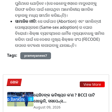
ପୁଣିଥରେ ଯୋଡ଼ିବେ। (ସେ ଭେନେଜୁଏଲାରେ ମାଦୁରୋଙ୍କୁ
ଗିରଫ କରିବା ପାଇଁ ହୋଇଥିବା ଆମେରିକୀୟ ସାମରିକ
ଚଢ଼ାଉକୁ ମଧ୍ୟ ସମର୍ଥନ କରିଛନ୍ତି)।
ସାମାଜିକ ନୀତି:
ସେ ଗର୍ଭପାତ (Abortion) ଏବଂ ସମଲିଙ୍ଗୀ
ପୋଷ୍ୟଗ୍ରହଣ (Same-sex adoption) ର ଘୋର
ବିରୋଧୀ। ଶିକ୍ଷା ବ୍ୟବସ୍ଥାରେ ଧାର୍ମିକ ମୂଲ୍ୟବୋଧକୁ ସାମିଲ
କରିବା ପାଇଁ ସେ ଦେଶର ମୁଖ୍ୟ ଶିକ୍ଷକ ସଂଘ (FECODE)
ଉପରେ କଟକଣା ଲଗାଇବାକୁ ଯାଉଛନ୍ତି।
Tags:
prameyanews7
ଖେଳ
View More
ରୋହିତଙ୍କ ଭବିଷ୍ୟତ କ’ଣ ? BCCI ପାଟି
ଖୋଲୁନି, ସସପେନ୍ସ...
August 09, 2026