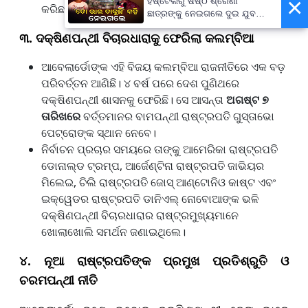
×
ହଷ୍ଟେଲରୁ ଷଷ୍ଠ ଶ୍ରେଣୀ
କରିଛନ୍ତି।
ଛାତ୍ରଙ୍କୁ ନେଇଗଲେ ଦୁଇ ଯୁବକ,
ପୁଅକୁ ଖୋଜି ଆଣିବାକୁ ମାଆଙ୍କ
୩. ଦକ୍ଷିଣପନ୍ଥୀ ବିଚାରଧାରାକୁ ଫେରିଲା କଲମ୍ବିଆ
ନିବେଦନ
ଆବେଲାର୍ଡୋଙ୍କ ଏହି ବିଜୟ କଲମ୍ବିଆ ରାଜନୀତିରେ ଏକ ବଡ଼
ପରିବର୍ତ୍ତନ ଆଣିଛି। ୪ ବର୍ଷ ପରେ ଦେଶ ପୁଣିଥରେ
ଦକ୍ଷିଣପନ୍ଥୀ ଶାସନକୁ ଫେରିଛି। ସେ ଆସନ୍ତା
ଅଗଷ୍ଟ ୭
ତାରିଖରେ
ବର୍ତ୍ତମାନର ବାମପନ୍ଥୀ ରାଷ୍ଟ୍ରପତି ଗୁସ୍ତାଭୋ
ପେଟ୍ରୋଙ୍କ ସ୍ଥାନ ନେବେ।
ନିର୍ବାଚନ ପ୍ରଚାର ସମୟରେ ତାଙ୍କୁ ଆମେରିକା ରାଷ୍ଟ୍ରପତି
ଡୋନାଲ୍ଡ ଟ୍ରମ୍ପ, ଆର୍ଜେଣ୍ଟିନା ରାଷ୍ଟ୍ରପତି ଜାଭିୟର
ମିଲେଇ, ଚିଲି ରାଷ୍ଟ୍ରପତି ଜୋସ୍ ଆଣ୍ଟୋନିଓ କାଷ୍ଟ ଏବଂ
ଇକ୍ୱେଡର ରାଷ୍ଟ୍ରପତି ଡାନିଏଲ୍ ନୋବୋଆଙ୍କ ଭଳି
ଦକ୍ଷିଣପନ୍ଥୀ ବିଚାରଧାରାର ରାଷ୍ଟ୍ରମୁଖ୍ୟମାନେ
ଖୋଲାଖୋଲି ସମର୍ଥନ ଜଣାଇଥିଲେ।
୪. ନୂଆ ରାଷ୍ଟ୍ରପତିଙ୍କ ପ୍ରମୁଖ ପ୍ରତିଶ୍ରୁତି ଓ
ଚରମପନ୍ଥୀ ନୀତି