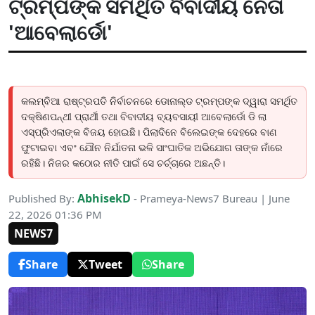
ଟ୍ରମ୍ପଙ୍କ ସମର୍ଥିତ ବିବାଦୀୟ ନେତା
'ଆବେଲାର୍ଡୋ'
କଲମ୍ବିଆ ରାଷ୍ଟ୍ରପତି ନିର୍ବାଚନରେ ଡୋନାଲ୍ଡ ଟ୍ରମ୍ପଙ୍କ ଦ୍ୱାରା ସମର୍ଥିତ
ଦକ୍ଷିଣପନ୍ଥୀ ପ୍ରାର୍ଥୀ ତଥା ବିବାଦୀୟ ବ୍ୟବସାୟୀ ଆବେଲାର୍ଡୋ ଡି ଲା
ଏସ୍ପ୍ରିଏଲାଙ୍କ ବିଜୟ ହୋଇଛି। ପିଲାଦିନେ ବିଲେଇଙ୍କ ଦେହରେ ବାଣ
ଫୁଟାଇବା ଏବଂ ଯୌନ ନିର୍ଯାତନା ଭଳି ସାଂଘାତିକ ଅଭିଯୋଗ ତାଙ୍କ ନାଁରେ
ରହିଛି। ନିଜର କଠୋର ନୀତି ପାଇଁ ସେ ଚର୍ଚ୍ଚାରେ ଅଛନ୍ତି।
AbhisekD
Published By:
- Prameya-News7 Bureau | June
22, 2026 01:36 PM
NEWS7
Share
Tweet
Share