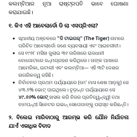
କଲମ୍ବିଆର ନୂଆ ରାଷ୍ଟ୍ରପତି ଭାବେ ଘୋଷଣା
କରାଯାଇଛି।
୧. କିଏ ଏହି ଆବେଲାର୍ଡୋ ଡି ଲା ଏସପ୍ରିଏଲା
?
ସ୍ଥାନୀୟ ଅଞ୍ଚଳରେ
"
ଦି ଟାଇଗର୍" (
The Tiger)
ନାମରେ
ପରିଚିତ ଆବେଲାର୍ଡୋ ଜଣେ ବ୍ୟବସାୟୀ ଏବଂ ଆଇନଜୀବୀ।
ସେ ୧୯୭୮ ମସିହା ଜୁଲାଇ ୩୧ ତାରିଖରେ ରାଜଧାନୀ
ବୋଗୋଟାରେ ଜନ୍ମଗ୍ରହଣ କରିଥିଲେ। ତାଙ୍କ ପାଖରେ
ଆମେରିକା, ଇଟାଲୀ ଏବଂ କଲମ୍ବିଆ— ଏହି ୩ଟି ଦେଶର
ନାଗରିକତ୍ୱ ରହିଛି।
ନିର୍ବାଚନର ପ୍ରଥମ ପର୍ଯ୍ୟାୟରେ (ମେ' ମାସ ଶେଷ ଆଡ଼କୁ) ସେ
୪୩.୭% ଭୋଟ୍ ପାଇଥିଲେ। ଚୂଡ଼ାନ୍ତ ପର୍ଯ୍ୟାୟରେ ସେ
୪୯.୬୬% ଭୋଟ୍
ହାସଲ କରି ନିଜର ପ୍ରତିଦ୍ୱନ୍ଦ୍ୱୀ ତଥା
ବାମପନ୍ଥୀ ସିନେଟର ଇଭାନ୍ ସେପେଡାଙ୍କୁ ପରାସ୍ତ କରିଛନ୍ତି।
୨. ବିଲେଇ ମାରିବାଠାରୁ ଆରମ୍ଭ କରି ଯୌନ ନିର୍ଯାତନା
ଯାଏଁ ଏକାଧିକ ବିବାଦ