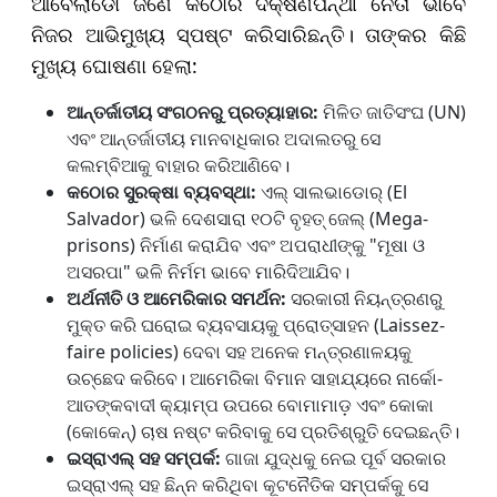
ଆବେଲାର୍ଡୋ ଜଣେ କଠୋର ଦକ୍ଷିଣପନ୍ଥୀ ନେତା ଭାବେ
ନିଜର ଆଭିମୁଖ୍ୟ ସ୍ପଷ୍ଟ କରିସାରିଛନ୍ତି। ତାଙ୍କର କିଛି
ମୁଖ୍ୟ ଘୋଷଣା ହେଲା:
ଆନ୍ତର୍ଜାତୀୟ ସଂଗଠନରୁ ପ୍ରତ୍ୟାହାର:
ମିଳିତ ଜାତିସଂଘ (UN)
ଏବଂ ଆନ୍ତର୍ଜାତୀୟ ମାନବାଧିକାର ଅଦାଲତରୁ ସେ
କଲମ୍ବିଆକୁ ବାହାର କରିଆଣିବେ।
କଠୋର ସୁରକ୍ଷା ବ୍ୟବସ୍ଥା:
ଏଲ୍ ସାଲଭାଡୋର୍ (El
Salvador) ଭଳି ଦେଶସାରା ୧୦ଟି ବୃହତ୍ ଜେଲ୍ (Mega-
prisons) ନିର୍ମାଣ କରାଯିବ ଏବଂ ଅପରାଧୀଙ୍କୁ "ମୂଷା ଓ
ଅସରପା" ଭଳି ନିର୍ମମ ଭାବେ ମାରିଦିଆଯିବ।
ଅର୍ଥନୀତି ଓ ଆମେରିକାର ସମର୍ଥନ:
ସରକାରୀ ନିୟନ୍ତ୍ରଣରୁ
ମୁକ୍ତ କରି ଘରୋଇ ବ୍ୟବସାୟକୁ ପ୍ରୋତ୍ସାହନ (Laissez-
faire policies) ଦେବା ସହ ଅନେକ ମନ୍ତ୍ରଣାଳୟକୁ
ଉଚ୍ଛେଦ କରିବେ। ଆମେରିକା ବିମାନ ସାହାଯ୍ୟରେ ନାର୍କୋ-
ଆତଙ୍କବାଦୀ କ୍ୟାମ୍ପ ଉପରେ ବୋମାମାଡ଼ ଏବଂ କୋକା
(କୋକେନ୍) ଚାଷ ନଷ୍ଟ କରିବାକୁ ସେ ପ୍ରତିଶ୍ରୁତି ଦେଇଛନ୍ତି।
ଇସ୍ରାଏଲ୍ ସହ ସମ୍ପର୍କ:
ଗାଜା ଯୁଦ୍ଧକୁ ନେଇ ପୂର୍ବ ସରକାର
ଇସ୍ରାଏଲ୍ ସହ ଛିନ୍ନ କରିଥିବା କୂଟନୈତିକ ସମ୍ପର୍କକୁ ସେ