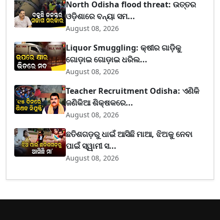
North Odisha flood threat: ଉତ୍ତର
ଓଡ଼ିଶାରେ ବନ୍ୟା ସମ...
August 08, 2026
Liquor Smuggling: କ୍ଷୀର ଗାଡ଼ିକୁ
ଗୋଡ଼ାଇ ଗୋଡ଼ାଇ ଧରିଲ...
August 08, 2026
Teacher Recruitment Odisha: ଏଣିକି
ଜଣିକିଆ ଶିକ୍ଷକରେ...
August 08, 2026
ଛତିଶଗଡ଼ରୁ ଧାଇଁ ଆସିଛି ମାଆ, ଝିଅକୁ ନେବା
ପାଇଁ ସ୍ୱାମୀ ସ...
August 08, 2026