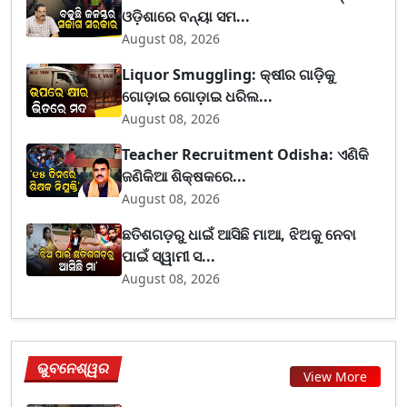
ଓଡ଼ିଶାରେ ବନ୍ୟା ସମ...
August 08, 2026
Liquor Smuggling: କ୍ଷୀର ଗାଡ଼ିକୁ
ଗୋଡ଼ାଇ ଗୋଡ଼ାଇ ଧରିଲ...
August 08, 2026
Teacher Recruitment Odisha: ଏଣିକି
ଜଣିକିଆ ଶିକ୍ଷକରେ...
August 08, 2026
ଛତିଶଗଡ଼ରୁ ଧାଇଁ ଆସିଛି ମାଆ, ଝିଅକୁ ନେବା
ପାଇଁ ସ୍ୱାମୀ ସ...
August 08, 2026
ଭୁବନେଶ୍ୱର
View More