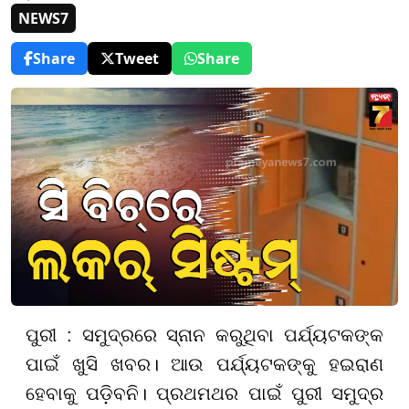
NEWS7
Share
Tweet
Share
ପୁରୀ : ସମୁଦ୍ରରେ ସ୍ନାନ କରୁଥିବା ପର୍ଯ୍ୟଟକଙ୍କ
ପାଇଁ ଖୁସି ଖବର। ଆଉ ପର୍ଯ୍ୟଟକଙ୍କୁ ହଇରାଣ
ହେବାକୁ ପଡ଼ିବନି। ପ୍ରଥମଥର ପାଇଁ ପୁରୀ ସମୁଦ୍ର