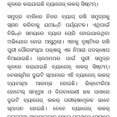
କୂଳରେ କରାଯାଇଛି ବ୍ୟାଗେଜ୍ ଲକର୍ ସିଷ୍ଟମ୍।
ସମୁଦ୍ର ବାଲିରେ ନିଜର ବ୍ୟାଗ୍ ରଖି ସମୁଦ୍ରକୁ
ସ୍ନାନ କରିବାକୁ ଯାଆନ୍ତି ପର୍ଯ୍ୟଟକ। ଏଥିପାଇଁ
ବିଭିନ୍ନ ସମୟରେ ବ୍ୟାଗ ଚୋରି ହୋଇଯାଉଥିବା
ଅଭିଯୋଗ ହୋଇ ଆସୁଥିଲା। ଏହାକୁ ଦୃଷ୍ଟିରେ ରଖି
ପୁରୀ ପୌରସଂସ୍ଥା ପକ୍ଷରୁ ଏକ ନିଆରା ପଦକ୍ଷେପ
ନିଆଯାଇଛି। ପ୍ରଥମଥର ପାଇଁ ପୁରୀ ସମୁଦ୍ର
କୂଳରେ କରାଯାଇଛି ବ୍ୟାଗେଜ୍ ଲକର୍ ସିଷ୍ଟମ୍।
ବେଳାଭୂମିର ଦୁଇଟି ସ୍ଥାନରେ ଏହି ବ୍ୟାଗେଜ୍ ଲକର୍
ବ୍ୟବସ୍ଥା ଆରମ୍ଭ ହୋଇଛି। ଭିକ୍ଟୋରିଆ
ହୋଟେଲ୍ ସମ୍ମୁଖ ଓ ଦିଗବାରେଣୀ ଛକ ପାଖରେ
ଦୁଇଟି ବ୍ୟାଗେଜ୍ ଲକର୍ ପରୀକ୍ଷାମୂଳକ ଭାବେ
ସ୍ଥାପନ ହୋଇଛି। ତେବେ ବ୍ୟାଗେଜ୍ ଲକର୍
ବ୍ୟବସ୍ଥା ଆପଣାଇବାକୁ ହେଲେ ପ୍ରଥମେ ସେଠାରେ