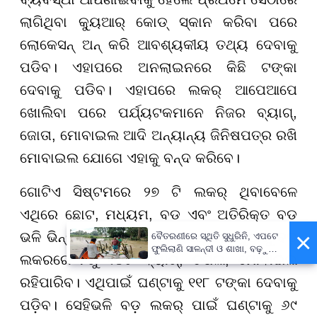
ଲାଗିଥିବା କ୍ୟୁଆର୍ କୋଡ୍ ସ୍କାନ କରିବା ପରେ
ଲୋକେସନ୍ ଅନ୍ କରି ଆବଶ୍ୟକୀୟ ତଥ୍ୟ ଦେବାକୁ
ପଡିବ। ଏହାପରେ ଅନଲାଇନରେ କିଛି ଟଙ୍କା
ଦେବାକୁ ପଡିବ। ଏହାପରେ ଲକର୍ ଆପେଆପେ
ଖୋଲିବା ପରେ ପର୍ଯ୍ୟଟକମାନେ ନିଜର ବ୍ୟାଗ୍,
ଜୋତା, ମୋବାଇଲ ଆଦି ଅନ୍ୟାନ୍ୟ ଜିନିଷପତ୍ର ରଖି
ମୋବାଇଲ ଯୋଗେ ଏହାକୁ ବନ୍ଦ କରିବେ।
ଗୋଟିଏ ସିଷ୍ଟମରେ ୨୭ ଟି ଲକର୍ ଥିବାବେଳେ
ଏଥିରେ ଛୋଟ, ମଧ୍ୟମ, ବଡ ଏବଂ ଅତିରିକ୍ତ ବଡ
×
ଭଳି ଭିନ୍ନଭିନ୍ନ ମାପର ଲକର୍ ରହିଛି। ସବୁଠାରୁ ବଡ଼
ବୈତରଣୀରେ ସ୍ଥିତି ସୁଧୁରିନି, ଏପଟେ
ଫୁଲିଲାଣି ସାଳନ୍ଦୀ ଓ ଶାଖା, ବଢ଼ୁଛି
ଲକରରେ ୮ରୁ ୧୦ଟି ବ୍ୟାଗ୍, ଚପଲ, ମୋବାଇଲ
ବନ୍ୟା ଭୟ
ରହିପାରିବ। ଏଥିପାଇଁ ଘଣ୍ଟାକୁ ୧୧୮ ଟଙ୍କା ଦେବାକୁ
ପଡ଼ିବ। ସେହିଭଳି ବଡ଼ ଲକର୍ ପାଇଁ ଘଣ୍ଟାକୁ ୬୯