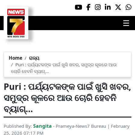
☰
Home
ରାଜ୍ୟ
Puri : ପର୍ଯ୍ୟଟକଙ୍କ ପାଇଁ ଖୁସି ଖବର, ସମୁଦ୍ର କୂଳରେ ଆଉ
ଚୋରି ହେବନି ବ୍ୟାଗ୍...
Puri : ପର୍ଯ୍ୟଟକଙ୍କ ପାଇଁ ଖୁସି ଖବର,
ସମୁଦ୍ର କୂଳରେ ଆଉ ଚୋରି ହେବନି
ବ୍ୟାଗ୍...
Sangita
Published By:
- Prameya-News7 Bureau | February
25, 2026 07:17 PM