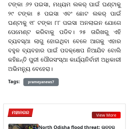
ଟଙ୍କା ୬୨ ପଇସା, ମଧ୍ୟମ ଲକର୍ ପାଇଁ ଘଣ୍ଟାକୁ
୨୯ ଟଙ୍କା ୫ ପଇସା ଏବଂ ଛୋଟ ଲକର୍ ପାଇଁ
ଘଣ୍ଟାକୁ ୧୮ ଟଙ୍କା ୮୮ ପଇସା ଅନଲାଇନ ଯୋଗେ
ପେମେଣ୍ଟ କରିବାକୁ ପଡିବ। ୨୫ ତାରିଖରୁ ଏହି
ବ୍ୟବସ୍ଥା ଲାଗୁ ହୋଇଥିବା ବେଳେ ଆଗକୁ ଏହାର
ବହୁଳ ବ୍ୟବହାର ପାଇଁ ପଦକ୍ଷେପ ନିଆଯିବ ବୋଲି
କହିଛନ୍ତି ପୁରୀ ପୌରସଂସ୍ଥା କାର୍ଯ୍ୟନିର୍ବାହୀ ଅଧିକାରୀ
ଅଭିମନ୍ୟୁ ବେହେରା।
Tags:
prameyanews7
ମହାନଗର
View More
North Odisha flood threat: ଉତ୍ତର