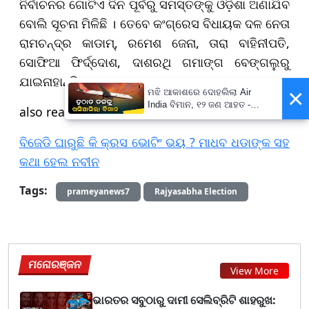
ନିର୍ବାଚନର ଗୋଟିଏ ଦିନ ପୂର୍ବରୁ ସମସ୍ତଙ୍କୁ ଓଡ଼ିଶା ଅଣାଯିବ
ବୋଲି ସୂଚନା ମିଳିଛି । ତେବେ କଂଗ୍ରେସ ବିଧାୟକ ଦଳ ନେତା
ରାମଚନ୍ଦ୍ର କାଡାମ୍, ରମେଶ ଜେନା, ତାରା ବାହିନୀପତି,
ସୋଫିଆ ଫିର୍ଦ୍ଦୋଶ, ଦାଶରଥି ଗମାଙ୍ଗ ବେଙ୍ଗଲୁରୁ
ଯାଇନାହାନ୍ତି ।
×
ମଝି ଆକାଶରେ ଦୋହଲିଲା Air
India ବିମାନ, ୧୨ ଜଣ ଆହତ -
also read...
PrameyaNews7
ବିଜେଡି ଘାରୁଛି କି କ୍ରସ ଭୋଟିଂ ଭୟ ? ମାଧବ ଧଡାଙ୍କ ସହ
କଥା ହେଲ ନବୀନ
Tags:
prameyanews7
Rajyasabha Election
ମନୋରଞ୍ଜନ
View More
ଭାରତର ସବୁଠାରୁ ଦାମୀ ସେଲିବ୍ରିଟି ଶାହରୁଖ: