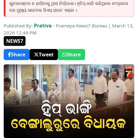
ଭୁବନେଶ୍ବର ନ ଛାଡ଼ିବାକୁ ଥିଲା ନିର୍ଦ୍ଦେଶ। ହ୍ବିପ୍‌ ଜାରି କରିଥିଲେ କଂଗ୍ରେସ
ଦଳ ମୁଖ୍ୟ ସଚେତକ ସିଏସ୍ ରାଜନ ଏକ୍କା ।
Prativa
Published By:
- Prameya-News7 Bureau | March 13,
2026 12:49 PM
NEWS7
Share
Tweet
Share