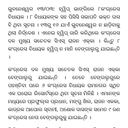
ଭୁବନେଶ୍ୱର ୧୩/୦୩: ହ୍ୱିପ୍ ଭାଙ୍ଗିଲେ ୮କଂଗ୍ରେସ
ବିଧାୟକ । ୮ ବିଧାୟକଙ୍କ ସହ ପିସିସି ସଭାପତି ଭକ୍ତ ଦାସ
ବି ଥିବା ସୂଚନା । ୧୩ରୁ ୧୬ ଯାଏଁ ଭୁବନେଶ୍ୱର ନ ଛାଡ଼ିବାକୁ
ଥିଲା ନିର୍ଦ୍ଦେଶ । ଏନେଇ ହ୍ୱିପ୍ ଜାରି କରିଥିଲେ କଂଗ୍ରେସ
ଦଳ ମୁଖ୍ୟ ସଚେତକ ସିଏସ୍ ରାଜନ ଏକ୍କା । କିନ୍ତୁ ୮
କଂଗ୍ରେସ ବିଧାୟକ ହ୍ୱିପ୍ ନ ମାନି ବେଙ୍ଗାଲୁରୁ ଯାଇଛନ୍ତି
।
କଂଗ୍ରେସ ଦଳ ମୁଖ୍ୟ ସଚେତକ ସିଏସ୍ ରାଜନ ଏକ୍କା
ବେଙ୍ଗାଲୁରୁ ଯାଇଛନ୍ତି । ତେବେ ବେଙ୍ଗଲୁରୁରେ
ପହଞ୍ଚିବା ପରେ ୬ କଂଗ୍ରେସ ବିଧାୟକ ରାମନଗର ସ୍ଥିତ
ଏକ ଘରୋଇ ରିସୋର୍ଟସ୍‌ରେ ଥିବା ସୂଚନା ମିଳିଛି । ଏମାନଙ୍କ
ମଧ୍ୟରେ ପ୍ରଫୁଲ୍ଲ ପ୍ରଧାନ, ମଙ୍ଗୁ ଖିଲ, ରାଜନ ଏକକା,
କାଡ୍ରକ ଆପୋଲ ସ୍ବାମୀ, ଅଶୋକ ଦାସଙ୍କ ସମେତ ୯ ଜଣ
କଂଗ୍ରେସ ନେତା ବେଙ୍ଗଲୁରୁକୁ ଯାଇଛନ୍ତି ।