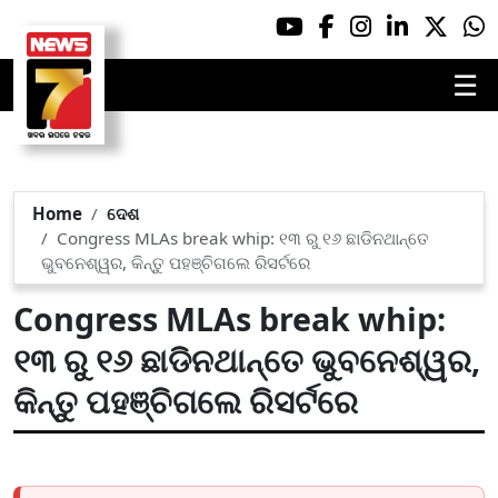
☰
Home
ଦେଶ
Congress MLAs break whip: ୧୩ ରୁ ୧୬ ଛାଡିନଥାନ୍ତେ
ଭୁବନେଶ୍ୱର, କିନ୍ତୁ ପହଞ୍ଚିଗଲେ ରିସର୍ଟରେ
Congress MLAs break whip:
୧୩ ରୁ ୧୬ ଛାଡିନଥାନ୍ତେ ଭୁବନେଶ୍ୱର,
କିନ୍ତୁ ପହଞ୍ଚିଗଲେ ରିସର୍ଟରେ