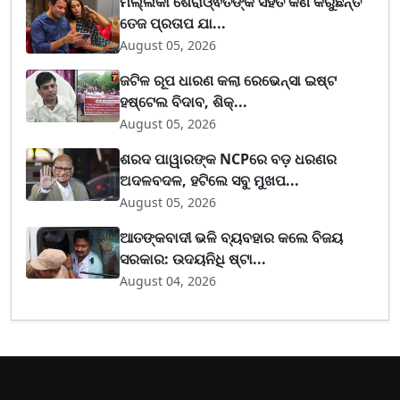
ମଲ୍ଲିକା ଶେରାଓ୍ଵତଙ୍କ ସହିତ କଣ କରୁଛନ୍ତି
ତେଜ ପ୍ରତାପ ଯା...
August 05, 2026
ଜଟିଳ ରୂପ ଧାରଣ କଲା ରେଭେନ୍ସା ଇଷ୍ଟ
ହଷ୍ଟେଲ ବିଦାବ, ଶିକ୍...
August 05, 2026
ଶରଦ ପାୱାରଙ୍କ NCPରେ ବଡ଼ ଧରଣର
ଅଦଳବଦଳ, ହଟିଲେ ସବୁ ମୁଖପ...
August 05, 2026
ଆତଙ୍କବାଦୀ ଭଳି ବ୍ୟବହାର କଲେ ବିଜୟ
ସରକାର: ଉଦୟନିଧି ଷ୍ଟା...
August 04, 2026