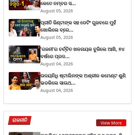
କେତେ ନମ୍ବର ସ...
August 05, 2026
ପ୍ରୀତି ଜିଣ୍ଟାଙ୍କ ସହ ଡେଟିଂ ଗୁଜବରେ ମୁହଁ
ଖୋଲିଲେ ବ୍ରେ...
August 05, 2026
'ଗଜନୀ'ର ଚର୍ଚ୍ଚିତ ଖଳନାୟକ ବୁଜିଲେ ଆଖି, ୭୪
ବର୍ଷରେ ପ୍ରଦ...
August 04, 2026
ଉଦୟନିଧି ଷ୍ଟାଲିନଙ୍କ ଅଶ୍ଳୀଳ କମେଣ୍ଟ ଶୁଣି
ଭଡକିଲେ ସାଉଥ...
August 04, 2026
ରାଜନୀତି
View More