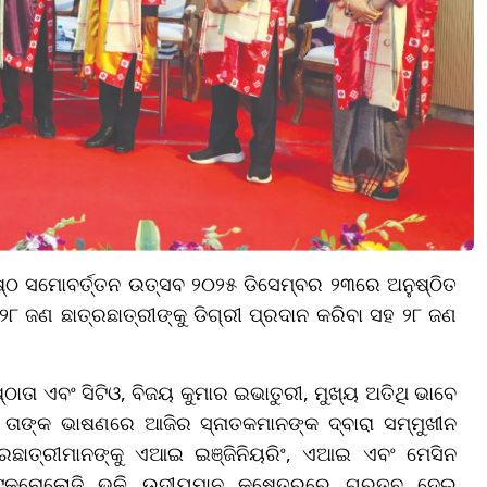
୍ଠ ସମୋବର୍ତ୍ତନ ଉତ୍ସବ ୨୦୨୫ ଡିସେମ୍ବର ୨୩ରେ ଅନୁଷ୍ଠିତ
୮ ଜଣ ଛାତ୍ରଛାତ୍ରୀଙ୍କୁ ଡିଗ୍ରୀ ପ୍ରଦାନ କରିବା ସହ ୨୮ ଜଣ
ଠାତା ଏବଂ ସିଟିଓ, ବିଜୟ କୁମାର ଇଭାତୁରୀ, ମୁଖ୍ୟ ଅତିଥି ଭାବେ
ତାଙ୍କ ଭାଷଣରେ ଆଜିର ସ୍ନାତକମାନଙ୍କ ଦ୍ବାରା ସମ୍ମୁଖୀନ
ରଛାତ୍ରୀମାନଙ୍କୁ ଏଆଇ ଇଞ୍ଜିନିୟରିଂ, ଏଆଇ ଏବଂ ମେସିନ
 ଟେକ୍ନୋଲୋଜି ଭଳି ଉଦୀୟମାନ କ୍ଷେତ୍ରରେ ଗୁରୁତ୍ବ ଦେଇ