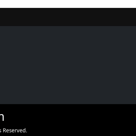
er
m
s Reserved.