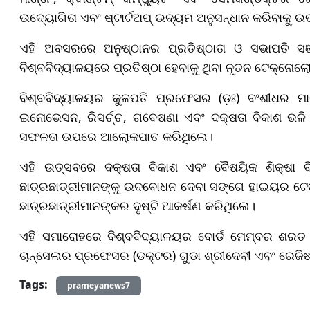
ଉଦ୍ୟୋଗିତା ଏବଂ ଷ୍ଟାର୍ଟଅପ୍‌ ଉଦ୍ୟମ ଅନୁସନ୍ଧାନ କରିବାକୁ ଉ
ଏହି ଅବସରରେ ଅନୁଷ୍ଠାନର ପ୍ରତିଷ୍ଠାତା ଓ ସଭାପତି ସଞ
ବିଶ୍ବବିଦ୍ୟାଳୟରେ ପ୍ରତିଷ୍ଠା ହେବାକୁ ଥିବା ନୂତନ ଟେକ୍ନେ
ବିଶ୍ବବିଦ୍ୟାଳୟର କୁଳପତି ପ୍ରଫେସର (ଡ଼ଃ) ବଂଶୀଧର ମାଝ
ଇନୋଭେସନ, ରିସର୍ଚ୍ଚ, ଗବେଷଣା ଏବଂ ଦକ୍ଷତା ବିକାଶ ଭଳି
ସଫଳତା ଉପରେ ଆଲୋକପାତ କରିଥିଲେ।
ଏହି ଉତ୍ସବରେ ଦକ୍ଷତା ବିକାଶ ଏବଂ ବୈଷୟିକ ଶିକ୍ଷା ବ
ଛାତ୍ରଛାତ୍ରୀମାନଙ୍କୁ ଉଦବୋଧନ ଦେବା ସଙ୍ଗେ ହାଇୟର ଟେକ
ଛାତ୍ରଛାତ୍ରୀମାନଙ୍କର ଦୃଷ୍ଟି ଆକର୍ଷଣ କରିଥିଲେ।
ଏହି ସମାରୋହରେ ବିଶ୍ବବିଦ୍ୟାଳୟର ବୋର୍ଡ ମେମ୍ବର ଶରତ 
ଚାନ୍ସେଲର ପ୍ରଫେସର (ଡକ୍ଟର) ଗୁଡା ଶ୍ରୀଦେବୀ ଏବଂ ରେଜିଷ
Tags:
prameyanews7