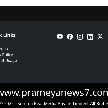
k Links
YouTube
Facebook
Instagram
Linkedin
Twitt
ct Us
y Policy
 of Usage
www.prameyanews7.co
© 2025 - Summa Real Media Private Limited. All Right