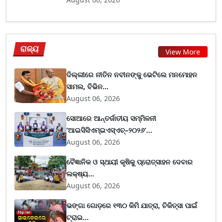
ରାଜ୍ୟ
View More
ଦିଲ୍ଲୀରେ ନୀତିନ ନବୀନଙ୍କୁ ଭେଟିଲେ ମନମୋହନ
ସାମଲ, ବିଭିନ...
August 06, 2026
ସୋଆରେ ଆନ୍ତର୍ଜାତୀୟ ସମ୍ମିଳନୀ
‘ଆଇସିସିଏମ୍ଇଏସ୍ଏଚ୍–୨୦୨୬’...
August 06, 2026
ବୈଜ୍ଞାନିକ ଓ ସ୍ଥାୟୀ କୃଷିକୁ ପ୍ରୋତ୍ସାହନ ଦେବାର
ଲକ୍ଷ୍ୟ...
August 06, 2026
ଭଙ୍ଗା ଗୋଡ଼ରେ ୧୩୦ କିମି ଯାତ୍ରା, ଚିକିତ୍ସା ପାଇଁ
ଟ୍ରାଇ...