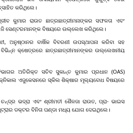
ତ୍ସାହିତ କରିଥିଲେ।
୍ଜୀବ କୁମାର ରାଉତ ଛାତ୍ରଛାତ୍ରୀମନାଙ୍କର ସଫଳତା ଏବଂ
ାଲୋଜି ସେଣ୍ଟରମାନଙ୍କ ବିଷୟରେ ଉଲ୍ଲେଖ କରିଥିଲେ।
ୀ, ଅନୁଷ୍ଠାନର ବାର୍ଷିକ ବିବରଣୀ ଉପସ୍ଥାପନା କରିବା ସହ
 ବିଭିନ୍ନ କ୍ଷେତ୍ରରେ ଛାତ୍ରଛାତ୍ରୀମାନଙ୍କର ଉଲ୍ଲେଖନୀୟ
ିଭାଗର ଅତିରିକ୍ତ ସଚିବ ସୁକାନ୍ତ କୁମାର ପ୍ରଧାନ (OAS)
୍ନିକାଲ ଏଜୁକେସନରେ ସ୍କିଲ ଶିକ୍ଷାର ମୂଲ୍ୟବୋଧ ବିଷୟରେ
ଚନ୍ଦ୍ର ଭଦ୍ରା ଏବଂ ଶ୍ରୀମତୀ ଶୈଳଜା ରାଉତ, ପ୍ରା- ଭାଇସ
୍ଟ୍ରାର ଡକ୍ଟର ବିନିତା ପଣ୍ଡା ମଧ୍ୟ ଯୋଗ ଦେଇଥିଲେ।