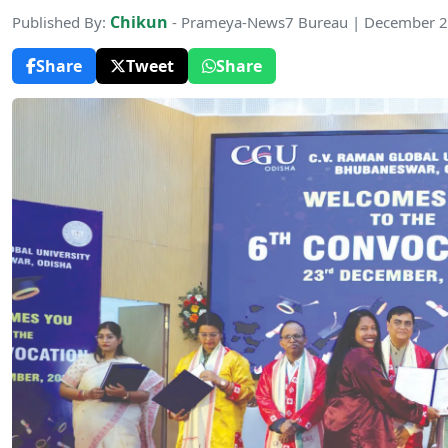
Chikun
Published By:
- Prameya-News7 Bureau | December 2
Share
Tweet
Share