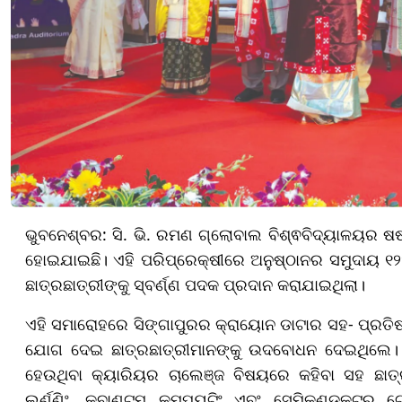
ଭୁବନେଶ୍ବର: ସି. ଭି.
ରମଣ ଗ୍ଲୋବାଲ ବିଶ୍ଵବିଦ୍ୟାଳୟର ଷଷ
ହୋଇଯାଇଛି। ଏହି ପରିପ୍ରେକ୍ଷୀରେ ଅନୁଷ୍ଠାନର ସମୁଦାୟ ୧୨୨
ଛାତ୍ରଛାତ୍ରୀଙ୍କୁ ସ୍ବର୍ଣ୍ଣ ପଦକ ପ୍ରଦାନ କରାଯାଇଥିଲା।
ଏହି ସମାରୋହରେ ସିଙ୍ଗାପୁରର କ୍ରାୟୋନ ଡାଟାର ସହ- ପ୍ରତିଷ୍
ଯୋଗ ଦେଇ ଛାତ୍ରଛାତ୍ରୀମାନଙ୍କୁ ଉଦବୋଧନ ଦେଇଥିଲେ। 
ହେଉଥିବା କ୍ୟାରିୟର ଚାଲେଞ୍ଜ ବିଷୟରେ କହିବା ସହ ଛାତ୍
ଲର୍ଣ୍ଣିଂ, କ୍ବାଣ୍ଟମ୍ କମ୍ପ୍ୟୁଟିଂ ଏବଂ ସେମିକଣ୍ଡକ୍ଟର