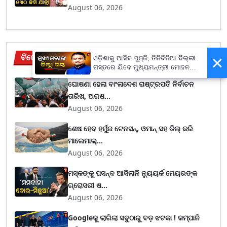
August 06, 2026
ବିଦେଶ
×
ଓଡ଼ିଶାକୁ ଆସିବ ପୁଞ୍ଜି, ତିନିଦିନିଆ ଦିଲ୍ଲୀ
View More
ଗସ୍ତରେ ଯିବେ ମୁଖ୍ୟମନ୍ତ୍ରୀ ମୋହନ
ମାଝୀ
ଘୋଷଣା ହେଲା ବାଂଲାଦେଶ ରାଷ୍ଟ୍ରପତି ନିର୍ବାଚନ
ତାରିଖ, ଅଗଷ...
August 06, 2026
ଶେଷ ହେବ ହର୍ମୁଜ ଟେନସନ୍, ଓମାନ୍ ସହ ଡିଲ୍ କରି
ମାଲେମାଲ୍...
August 06, 2026
ମସ୍କଙ୍କୁ ପସନ୍ଦ ଆସିଲାନି ନ୍ୟୁୟର୍କ ମେୟରଙ୍କ
ଗ୍ରୋସରୀ ଷ...
August 06, 2026
Googleକୁ ଲାଗିଲା ସବୁଠାରୁ ବଡ଼ ଝଟକା ! କମ୍ପାନି