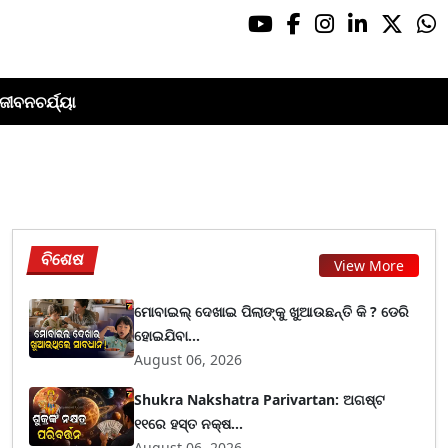
ଜୀବନଚର୍ଯ୍ୟା
ବିଶେଷ
View More
ମୋବାଇଲ୍ ଦେଖାଇ ପିଲାଙ୍କୁ ଖୁଆଉଛନ୍ତି କି ? ଡେରି
ହୋଇଯିବା...
August 06, 2026
Shukra Nakshatra Parivartan: ଅଗଷ୍ଟ
୧୧ରେ ହସ୍ତ ନକ୍ଷ...
August 06, 2026