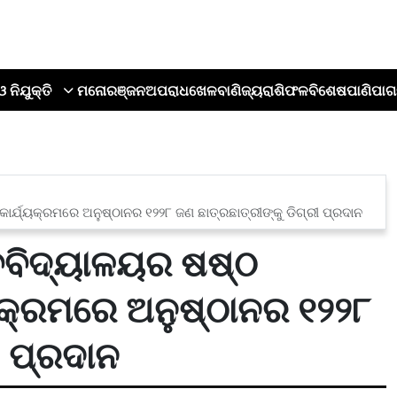
ଓ ନିଯୁକ୍ତି
ମନୋରଞ୍ଜନ
ଅପରାଧ
ଖେଳ
ବାଣିଜ୍ୟ
ରାଶିଫଳ
ବିଶେଷ
ପାଣିପାଗ
କାର୍ଯ୍ୟକ୍ରମରେ ଅନୁଷ୍ଠାନର ୧୨୨୮ ଜଣ ଛାତ୍ରଛାତ୍ରୀଙ୍କୁ ଡିଗ୍ରୀ ପ୍ରଦାନ
୍ବବିଦ୍ୟାଳୟର ଷଷ୍ଠ
୍ୟକ୍ରମରେ ଅନୁଷ୍ଠାନର ୧୨୨୮
ୀ ପ୍ରଦାନ