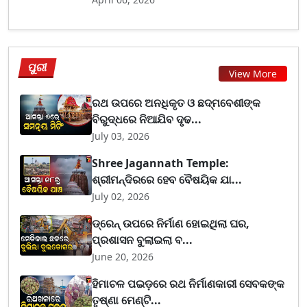
ପୁରୀ
View More
ରଥ ଉପରେ ଅନଧିକୃତ ଓ ଛଦ୍ମବେଶୀଙ୍କ
ବିରୁଦ୍ଧରେ ନିଆଯିବ ଦୃଢ...
July 03, 2026
Shree Jagannath Temple:
ଶ୍ରୀମନ୍ଦିରରେ ହେବ ବୈଷୟିକ ଯା...
July 02, 2026
ଡ୍ରେନ୍ ଉପରେ ନିର୍ମାଣ ହୋଇଥିଲା ଘର,
ପ୍ରଶାସନ ବୁଲାଇଲା ବ...
June 20, 2026
ହିମାଚଳ ପଇଡ଼ରେ ରଥ ନିର୍ମାଣକାରୀ ସେବକଙ୍କ
ତୃଷ୍ଣା ମେଣ୍ଟି...