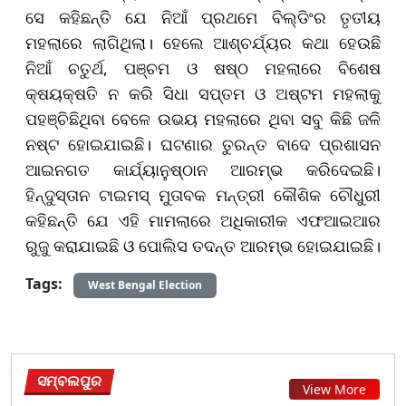
ସେ କହିଛନ୍ତି ଯେ ନିଆଁ ପ୍ରଥମେ ବିଲ୍ଡିଂର ତୃତୀୟ
ମହଲାରେ ଲାଗିଥିଲା। ହେଲେ ଆଶ୍ଚର୍ଯ୍ୟର କଥା ହେଉଛି
ନିଆଁ ଚତୁର୍ଥ, ପଞ୍ଚମ ଓ ଷଷ୍ଠ ମହଲାରେ ବିଶେଷ
କ୍ଷୟକ୍ଷତି ନ କରି ସିଧା ସପ୍ତମ ଓ ଅଷ୍ଟମ ମହଲାକୁ
ପହଞ୍ଚିଛିଥିବା ବେଳେ ଉଭୟ ମହଲାରେ ଥିବା ସବୁ କିଛି ଜଳି
ନଷ୍ଟ ହୋଇଯାଇଛି। ଘଟଣାର ତୁରନ୍ତ ବାଦେ ପ୍ରଶାସନ
ଆଇନଗତ କାର୍ଯ୍ୟାନୁଷ୍ଠାନ ଆରମ୍ଭ କରିଦେଇଛି।
ହିନ୍ଦୁସ୍ତାନ ଟାଇମସ୍ ମୁତାବକ ମନ୍ତ୍ରୀ କୌଶିକ ଚୌଧୁରୀ
କହିଛନ୍ତି ଯେ ଏହି ମାମଲାରେ ଅଧିକାରୀକ ଏଫଆଇଆର
ରୁଜୁ କରାଯାଇଛି ଓ ପୋଲିସ ତଦନ୍ତ ଆରମ୍ଭ ହୋଇଯାଇଛି।
Tags:
West Bengal Election
ସମ୍ବଲପୁର
View More