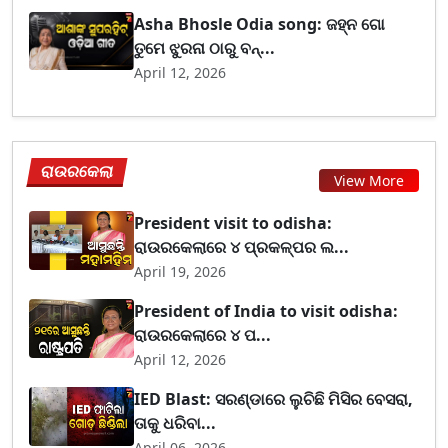
Asha Bhosle Odia song: ଜହ୍ନ ଗୋ
ତୁମେ ଝୁରନା ଠାରୁ ବନ୍...
April 12, 2026
ରାଉରକେଲା
View More
President visit to odisha:
ରାଉରକେଲାରେ ୪ ପ୍ରକଳ୍ପର ଲ...
April 19, 2026
President of India to visit odisha:
ରାଉରକେଲାରେ ୪ ପ...
April 12, 2026
IED Blast: ସରଣ୍ଡାରେ ଲୁଚିଛି ମିସିର ବେସରା,
ତାକୁ ଧରିବା...
April 06, 2026