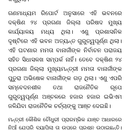
ଗଣମାଧ୍ୟମ ରିପୋର୍ଟ ଅନୁସାରେ ଏହି ଭବନରେ
ଦକ୍ଷିଣ ୨୪ ପ୍ରଗଣା ଜିଲ୍ଲା ପରିଷଦ ମୁଖ୍ୟ
କାର୍ଯ୍ୟାଳୟ ମଧ୍ୟ ଥିଲା। ଏଣୁ ପ୍ରଶାସନିକ
ଦୃଷ୍ଟିରେ ଏହି ଭବନ ଅତ୍ୟନ୍ତ ଗୁରୁତ୍ୱପୂର୍ଣ୍ଣ ଥିଲା।
ଏହି ଘଟଣାର ମମତା ବାନାର୍ଜୀଙ୍କ ନିର୍ବାଚନ ପରାଜୟ
ସହିତ ସିଧାସଳଖ ସମ୍ପର୍କ ନାହିଁ। ତେବେ ଦକ୍ଷିଣ ୨୪
ପ୍ରଗଣା ଜିଲ୍ଲା ମୁଖ୍ୟମନ୍ତ୍ରୀ ମମତା ବାନାର୍ଜୀଙ୍କ
ପୁତୁରା ଅଭିଷେକ ବାନାର୍ଜୀଙ୍କ ଗଡ଼ ଥିଲା। ଏଣୁ ଏପରି
ସମ୍ବେଦନଶୀଳ ତଥା ରାଜନୈତିକ ରୂପେ
ଗୁରୁତ୍ୱପୂର୍ଣ୍ଣ ଅଞ୍ଚଳରେ ହଜାର ହଜାର ଇଭିଏମ
ଜଳିଯିବା ରାଜନୈତିକ ଚର୍ଚ୍ଚାଙ୍କୁ ଆଞ୍ଚ ଦେଇଛି।
ମନ୍ତ୍ରୀ କୌଶିକ ଚୌଧୁରୀ ପ୍ରାରମ୍ଭିକ ଯାଞ୍ଚ ଆଧାରରେ
ନିଆଁ ଯେପରି ବ୍ୟାପିଲା ତା ଉପରେ ପ୍ରଶ୍ନ ଉଠାଇଛନ୍ତି।