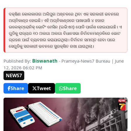
ଦକ୍ଷିଣ କୋଲକାତାର ଅଲିପୁର ଅଞ୍ଚଳରେ ଥିବା ଏକ ସରକାରୀ ଭବନରେ
ଅଗ୍ନିକାଣ୍ଡ ହୋଇଛି। ଏହି ଅଗ୍ନିକାଣ୍ଡରେ ପାଖାପାଖି ୪ ହଜାର
ଇଲେକ୍ଟ୍ରୋନିକ୍ ଭୋଟିଂ ମେସିନ (ଇଭିଏମ) ପୋଡି ପାଉଁଶ ହୋଇଯାଇଛି। ଏ
ଗୁଡିକୁ ରାଜ୍ୟର ୧୦ ଅଲଗା ଅଲଗା ବିଧାନସଭା ନିର୍ବାଚନମଣ୍ଡଳିରେ ଭୋଟ
ଗ୍ରହଣ ପାଇଁ ବ୍ୟବହାର କରାଯାଇଥିଲା। ନିର୍ବାଚନ ସମାପ୍ତ ହେବା ପରେ
ସେଗୁଡିକୁ ସରକାରୀ ଭବନରେ ସୁରକ୍ଷିତ ରଖା ଯାଇଥିଲା।
Biswanath
Published By:
- Prameya-News7 Bureau | June
12, 2026 06:02 PM
NEWS7
Share
Tweet
Share