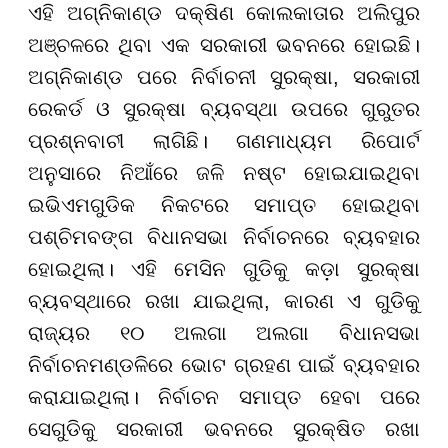
ଏହି ଅଗ୍ନିକାଣ୍ଡ ଦକ୍ଷିଣ କୋଲକାତାର ଅଲିପୁର
ଅଞ୍ଚଳରେ ଥିବା ଏକ ସରକାରୀ ଭବନରେ ହୋଇଛି।
ଅଗ୍ନିକାଣ୍ଡ ପରେ ନିର୍ବାଚନୀ ସୁରକ୍ଷା, ସରକାରୀ
ରେକର୍ଡ ଓ ସୁରକ୍ଷା ବ୍ୟବସ୍ଥା ଉପରେ ଗୁରୁତର
ପ୍ରଶ୍ନବାଚୀ ଲାଗିଛି। ଗଣମାଧ୍ୟମ ରିପୋର୍ଟ
ଅନୁସାରେ ନିଆଁରେ ଜଳି ନଷ୍ଟ ହୋଇଯାଇଥିବା
ଇଭିଏମଗୁଡିକ ନିକଟରେ ସମାପ୍ତ ହୋଇଥିବା
ପଶ୍ଚିମବଙ୍ଗ ବିଧାନସଭା ନିର୍ବାଚନରେ ବ୍ୟବହାର
ହୋଇଥିଲା। ଏହି ମେସିନ ଗୁଡିକୁ କଡ଼ା ସୁରକ୍ଷା
ବ୍ୟବସ୍ଥାରେ ରଖା ଯାଇଥିଲା, କାରଣ ଏ ଗୁଡିକୁ
ରାଜ୍ୟର ୧୦ ଅଲଗା ଅଲଗା ବିଧାନସଭା
ନିର୍ବାଚନମଣ୍ଡଳିରେ ଭୋଟ ଗ୍ରହଣ ପାଇଁ ବ୍ୟବହାର
କରାଯାଇଥିଲା। ନିର୍ବାଚନ ସମାପ୍ତ ହେବା ପରେ
ସେଗୁଡିକୁ ସରକାରୀ ଭବନରେ ସୁରକ୍ଷିତ ରଖା