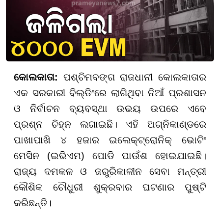
କୋଲକାତା:
ପଶ୍ଚିମବଙ୍ଗ ରାଜଧାନୀ କୋଲକାତାର
ଏକ ସରକାରୀ ବିଲ୍ଡିଂରେ ଲାଗିଥିବା ନିଆଁ ପ୍ରଶାସନ
ଓ ନିର୍ବାଚନ ବ୍ୟବସ୍ଥା ଉଭୟ ଉପରେ ଏବେ
ପ୍ରଶ୍ନ ଚିହ୍ନ ଲଗାଇଛି। ଏହି ଅଗ୍ନିକାଣ୍ଡରେ
ପାଖାପାଖି ୪ ହଜାର ଇଲେକ୍ଟ୍ରୋନିକ୍ ଭୋଟିଂ
ମେସିନ (ଇଭିଏମ) ପୋଡି ପାଉଁଶ ହୋଇଯାଇଛି।
ରାଜ୍ୟ ଦମକଳ ଓ ଜରୁରିକାଳୀନ ସେବା ମନ୍ତ୍ରୀ
କୌଶିକ ଚୌଧୁରୀ ଶୁକ୍ରବାର ଘଟଣାର ପୁଷ୍ଟି
କରିଛନ୍ତି।