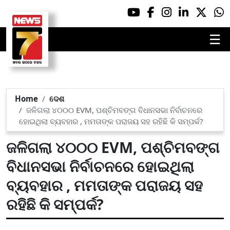
☰
Home
ଦେଶ
ଜଳିଗଲା ୪୦୦୦ EVM, ପଶ୍ଚିମବଙ୍ଗ ବିଧାନସଭା ନିର୍ବାଚନରେ
ହୋଇଥିଲା ବ୍ୟବହାର , ମମତାଙ୍କ ପରାଜୟ ସହ ରହିଛି କି ସମ୍ପର୍କ?
ଜଳିଗଲା ୪୦୦୦ EVM, ପଶ୍ଚିମବଙ୍ଗ
ବିଧାନସଭା ନିର୍ବାଚନରେ ହୋଇଥିଲା
ବ୍ୟବହାର , ମମତାଙ୍କ ପରାଜୟ ସହ
ରହିଛି କି ସମ୍ପର୍କ?