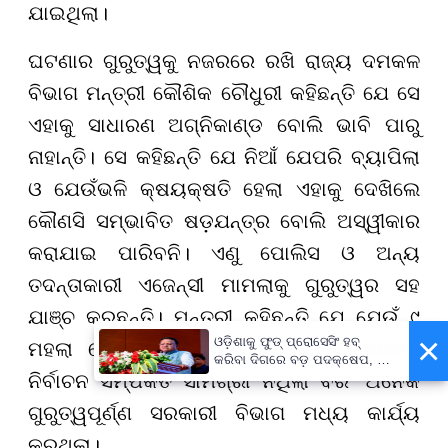
ଯାଇଥିଲା।
ଘଟଣାର ଗୁରୁତ୍ୱକୁ ନଜରରେ ରଖି ରାଜ୍ୟ ଦମକଳ
ବିଭାଗ ମନ୍ତ୍ରୀ କୌଶିକ ଚୌଧୁରୀ କହିଛନ୍ତି ଯେ ସେ
ଏହାକୁ ସାଧାରଣ ଅଗ୍ନିକାଣ୍ଡ ବୋଲି ଭାବି ପାରୁ
ନାହାନ୍ତି। ସେ କହିଛନ୍ତି ଯେ ନିଆଁ ଯେପରି ବ୍ୟାପିଲା
ଓ ଯେଉଁଭଳି କ୍ଷୟକ୍ଷତି ହେଲା ଏହାକୁ ଦେଖିଲେ
କୌଣସି ସମ୍ଭାବିତ ଷଡ଼ଯନ୍ତ୍ର ବୋଲି ଅସ୍ୱୀକାର
କରାଯାଇ ପାରିବନି। ଏଣୁ ପୋଲିସ ଓ ଅନ୍ୟ
ତଦନ୍ତାକାରୀ ଏଜେନ୍ସୀ ମାମଲାକୁ ଗୁରୁତ୍ୱର ସହ
ଯାଞ୍ଚ କରୁଛନ୍ତି। ମନ୍ତ୍ରୀ କହିଛନ୍ତି ଯେ ଯେଉଁ ୯
×
ଓଡ଼ିଶାକୁ ଫୁଡ୍ ପ୍ରୋସେସିଂ ହବ୍
ମହଲା କୋଠାରେ ନିଆଁ ଲାଗିଛି ସେଠାରେ କେବଳ
କରିବା ଦିଗରେ ବଡ଼ ପଦକ୍ଷେପ, ୪୨
ନିର୍ବାଚନ ସମ୍ପର୍କିତ ସାମଗ୍ରୀ ନଥିଲା ବରଂ ଅନେକ
ହଜାରରୁ ଅଧିକ ନିଯୁକ୍ତି ସୁଯୋଗ
ଗୁରୁତ୍ୱପୂର୍ଣ୍ଣ ସରକାରୀ ବିଭାଗ ମଧ୍ୟ କାର୍ଯ୍ୟ
କରୁଥିଲା।