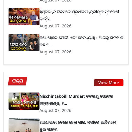
ହସ୍ତତନ୍ତ ଦିବସରେ ପ୍ରଧାନମନ୍ତ୍ରୀଙ୍କ ସ୍ବଦେଶୀ
ବାର୍ତ୍ତା,...
August 07, 2026
କଥା ହେଲେ ମୋଦୀ ଏବଂ ନେତନ୍ୟାହୁ : ଆଗକୁ ଘଟିବ କି
କିଛି ବ...
August 07, 2026
ରାଜ୍ୟ
View More
Nischintakoili Murder: ବଚସାରୁ ବୀଭତ୍ସ
ହତ୍ୟାକାଣ୍ଡ, ୧...
August 07, 2026
ଗାଧୋଇବା ବେଳେ ହେଲା କାଳ, ନଦୀରେ ଭାସିଗଲେ
ଦୁଇ ସାଙ୍ଗ