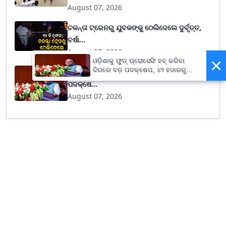
August 07, 2026
ଚଳନ୍ତା ଟ୍ରେନରୁ ଯୁବକଙ୍କୁ ଠେଲିଦେଲେ ଦୁର୍ବୃତ୍ତ,
ବର୍ଷା...
August 07, 2026
×
ଓଡ଼ିଶାକୁ ଫୁଡ୍ ପ୍ରୋସେସିଂ ହବ୍ କରିବା
ଦିଗରେ ବଡ଼ ପଦକ୍ଷେପ, ୪୨ ହଜାରରୁ
ଓଡ଼ିଶାକୁ ଫୁଡ୍ ପ୍ରୋସେସିଂ ହବ୍ କରିବା ଦିଗରେ ବଡ଼
ଅଧିକ ନିଯୁକ୍ତି ସୁଯୋଗ
ପଦକ୍ଷେ...
August 07, 2026