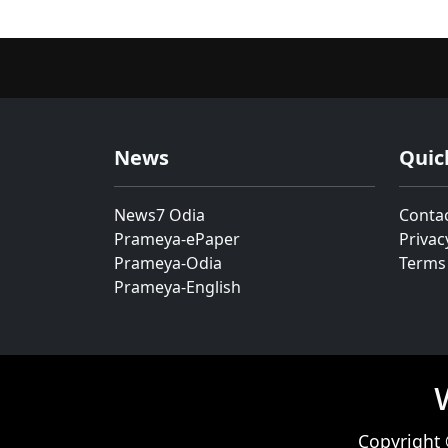
News
Quic
News7 Odia
Conta
Prameya-ePaper
Privac
Prameya-Odia
Terms
Prameya-English
Copyright 