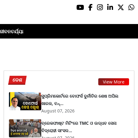
ଜୀବନଚର୍ଯ୍ୟା
ଦେଶ
View More
ସୁପ୍ରିମକୋର୍ଟରେ ବୋଫର୍ସ ଦୁର୍ନୀତିର ଶେଷ ଅପିଲ
ଖାରଜ, ବନ୍...
August 07, 2026
ବ୍ରେକଫାଷ୍ଟ ମିଟିଂରେ TMC ଓ ଉଦ୍ଧବ ସେନା
ବିଦ୍ରୋହୀ ସାଂସଦ...
August 07, 2026