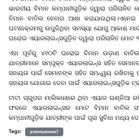
ଭାରତୀୟ ବିମାନ କମ୍ପାନୀଗୁଡ଼ିକ ଦ୍ୱାରା ପରିଚାଳିତ
ବିମାନ ବାତିଲ ହେବାର ଆଶା କରାଯାଉଥିଲା।
ଏନେଇ ମ
ଘଟଣାକ୍ରମରୁ ଉପୁଜିଥିବା ସମସ୍ୟା ଯୋଗୁ ଆକାଶ ମାର୍ଗ
ଘରୋଇ ଏୟାରଲାଇନ୍ସଗୁଡ଼ିତ ଦ୍ୱାରା ପରିଚାଳିତ ମୋଟ ୩
ଏହା ପୂର୍ବରୁ ୪୧୦ଟି ଘରୋଇ ବିମାନ ଉଡ଼ାଣ ବାତିଲ
ଯାତ୍ରୀମାନେ ସମ୍ପୃକ୍ତ ଏୟାରଲାଇନ୍ସ ସହିତ ସେମାନ
ସହାୟତା ପାଇଁ ସେମାନଙ୍କ ସହିତ ସମନ୍ୱୟ ରଖିବାକୁ ପ
ସହାୟତା ଯୋଗାଇ ଦେବା ପାଇଁ ଏୟାରଲାଇନ୍ସଗୁଡ଼ିକ ଟ୍ରାକ୍ ଚ
ଟାଟା ଗ୍ରୁପର ମାଲିକାନାରେ ଥିବା ଏୟାର ଇଣ୍ଡିଆ ରବିବ
ଫଳରେ ଏୟାରଲାଇନ୍ସର ମୋଟ ବିମାନ ବାତିଲ ସଂଖ୍
କମ୍ପାନୀଗୁଡ଼ିକ ଯାତ୍ରୀଙ୍କ ପାଇଁ ପୂରା ସୁବିଧା ମଧ୍ୟ ଦ
Tags:
prameyanews7