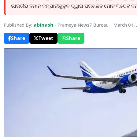
ଭାରତୀୟ ବିମାନ କମ୍ପାନୀଗୁଡ଼ିକ ଦ୍ୱାରା ପରିଚାଳିତ ମୋଟ ୩୫୦ଟି ବି
abinash
Published By:
- Prameya-News7 Bureau | March 01,
Share
Tweet
Share