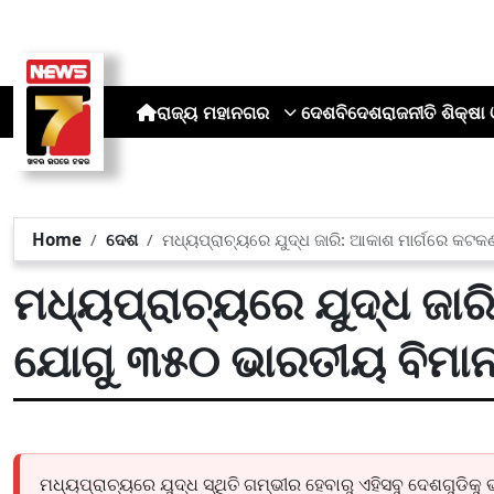
ରାଜ୍ୟ
ମହାନଗର
ଦେଶ
ବିଦେଶ
ରାଜନୀତି
ଶିକ୍ଷା 
Home
ଦେଶ
ମଧ୍ୟପ୍ରାଚ୍ୟରେ ଯୁଦ୍ଧ ଜାରି: ଆକାଶ ମାର୍ଗରେ କଟ
ମଧ୍ୟପ୍ରାଚ୍ୟରେ ଯୁଦ୍ଧ ଜାର
ଯୋଗୁ ୩୫୦ ଭାରତୀୟ ବିମାନ
ମଧ୍ୟପ୍ରାଚ୍ୟରେ ଯୁଦ୍ଧ ସ୍ଥିତି ଗମ୍ଭୀର ହେବାରୁ ଏହିସବୁ ଦେଶଗୁଡିକ