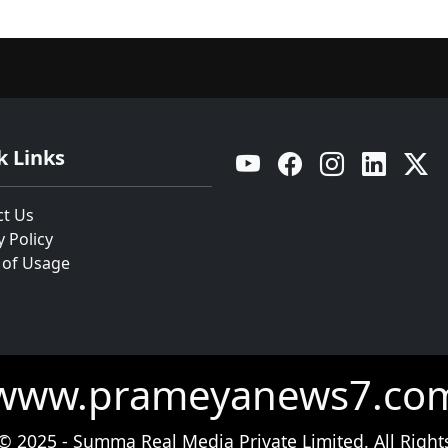
k Links
YouTube
Facebook
Instagram
Linkedin
Twitt
ct Us
y Policy
 of Usage
www.prameyanews7.co
© 2025 - Summa Real Media Private Limited. All Right