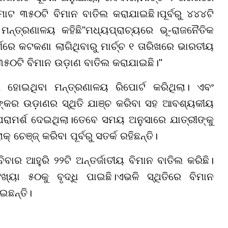
 ମୋଟ ୩୫୦ଟି ବିମାନ ବାତିଲ କରାଯାଇଛି
।
ପୂର୍ବରୁ ୪୪୪ଟି
ନ୍ତ୍ରଣାଳୟ କହିଛି
"ମଧ୍ୟପ୍ରାଚ୍ୟରେ ଭୂ-ରାଜନୈତିକ
ରେ କଟକଣା ଲାଗିଥିବାରୁ ମାର୍ଚ୍ଚ ୧ ତାରିଖରେ ଭାରତୀୟ
୫୦ଟି ବିମାନ ଉଡ଼ାଣ ବାତିଲ କରାଯାଇଛି।
"
 ହୋଇଥିବା ମନ୍ତ୍ରଣାଳୟ ରିପୋର୍ଟ କରିଥିଲା। ଏବଂ
ଙ୍କର ଉଡ଼ାଣର ସ୍ଥିତି ଯାଞ୍ଚ କରିବା ସହ ଆବଶ୍ୟକୀୟ
ରାମର୍ଶ ଦେଇଥିଲା।
ତେବେ ସମୟ ଅନୁସାରେ ଯାତ୍ରୀଙ୍କୁ
େଞ୍ଜ୍ କରିବା ପୂର୍ବରୁ ସତର୍କ ରହିଛନ୍ତି।
ାର ଆହୁରି ୨୨ଟି ଅନ୍ତର୍ଜାତୀୟ ବିମାନ ବାତିଲ କରିଛି।
ୟା ୫୦କୁ ବୃଦ୍ଧି ପାଇଛି।
ଏଭଳି ସ୍ଥିତିରେ ବିମାନ
େଇଛନ୍ତି।