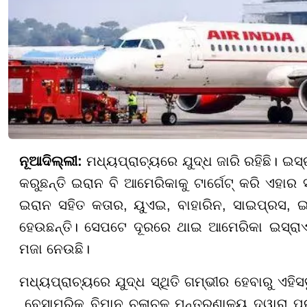
ନୂଆଦିଲ୍ଲୀ
:
ମଧ୍ୟପ୍ରାଚ୍ୟରେ ଯୁଦ୍ଧ ଜାରି ରହିଛି। 
କରୁଛନ୍ତି ଇରାନ ବି ଆମେରିକାକୁ ଟାର୍ଗେଟ୍ କରି ଏହ
ଇରାନ ସହିତ କତାର, ୟୁଏଇ, ବାହାରିନ, ସାଇପ୍ରସ, 
ହେଉଛନ୍ତି। ସେପଟେ ଦୂରରେ ଥାଇ ଆମେରିକା ଇସ୍ରାଏଲକ
ମଜା ନେଉଛି।
ମଧ୍ୟପ୍ରାଚ୍ୟରେ ଯୁଦ୍ଧ ସ୍ଥିତି ଗମ୍ଭୀର ହେବାରୁ ଏହି
ବେସାମରିକ ବିମାନ ଚଳାଚଳ ମନ୍ତ୍ରଣାଳୟ ଦ୍ୱାରା ପ୍