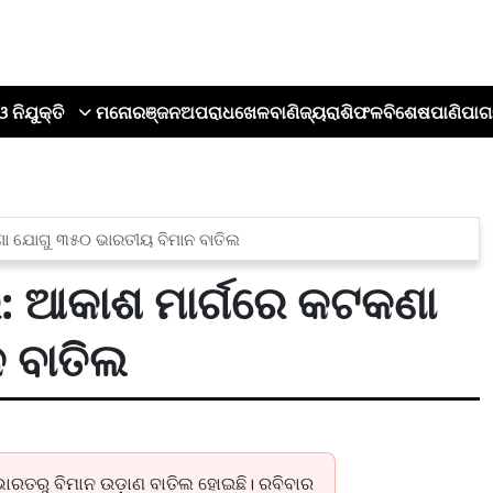
ଓ ନିଯୁକ୍ତି
ମନୋରଞ୍ଜନ
ଅପରାଧ
ଖେଳ
ବାଣିଜ୍ୟ
ରାଶିଫଳ
ବିଶେଷ
ପାଣିପାଗ
କଣା ଯୋଗୁ ୩୫୦ ଭାରତୀୟ ବିମାନ ବାତିଲ
ି: ଆକାଶ ମାର୍ଗରେ କଟକଣା
 ବାତିଲ
ୁ ଭାରତରୁ ବିମାନ ଉଡ଼ାଣ ବାତିଲ ହୋଇଛି। ରବିବାର