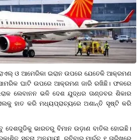
ଇସ୍ରାଏଲ୍ ଓ ଆମେରିକା ଇରାନ ଉପରେ ଯେତେକି ଆକ୍ରମଣ
ାର ସାମରିକ ଘାଟି ଉପରେ ଆକ୍ରମଣ ଜାରି ରଖିଛି। ଫଳରେ
ଇରାକ ଲେବାନନ ଭଳି ଦେଶ ଯୁଦ୍ଧର ତାଣ୍ଡବର ଶିକାର
ୁ ହାତ କରି ମଧ୍ୟପ୍ରାଚ୍ୟରେ ଅଶାନ୍ତି ସୃଷ୍ଟି କରି
ସବୁ ଦେଶଗୁଡିକୁ ଭାରତରୁ ବିମାନ ଉଡ଼ାଣ ବାତିଲ ହୋଇଛି।
ରକାଶିତ ସୂଚନା ଅନୁଯାୟୀ
,
ରବିବାର
,
ମାର୍ଚ୍ଚ ୧ ତାରିଖରେ