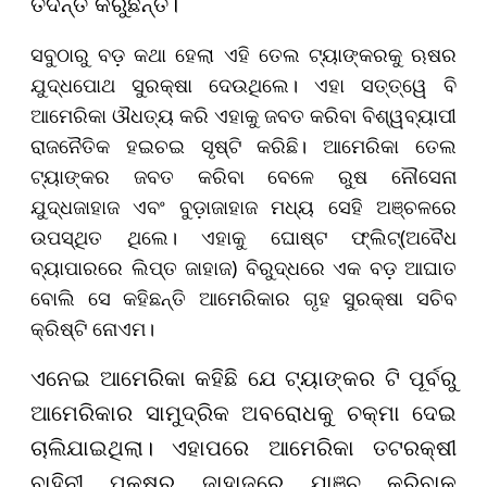
ତଦନ୍ତ କରୁଛନ୍ତି।
ସବୁଠାରୁ ବଡ଼ କଥା ହେଲା ଏହି ତେଲ ଟ୍ୟାଙ୍କରକୁ ଋଷର
ଯୁଦ୍ଧପୋଥ ସୁରକ୍ଷା ଦେଉଥିଲେ। ଏହା ସତ୍ତ୍ୱେ ବି
ଆମେରିକା ଔଧତ୍ୟ କରି ଏହାକୁ ଜବତ କରିବା ବିଶ୍ୱବ୍ୟାପୀ
ରାଜନୈତିକ ହଇଚଇ ସୃଷ୍ଟି କରିଛି। ଆମେରିକା ତେଲ
ଟ୍ୟାଙ୍କର ଜବତ କରିବା ବେଳେ ରୁଷ ନୌସେନା
ଯୁଦ୍ଧଜାହାଜ ଏବଂ ବୁଡ଼ାଜାହାଜ ମଧ୍ୟ ସେହି ଅଞ୍ଚଳରେ
ଉପସ୍ଥିତ ଥିଲେ। ଏହାକୁ ଘୋଷ୍ଟ ଫ୍ଲିଟ୍(ଅବୈଧ
ବ୍ୟାପାରରେ ଲିପ୍ତ ଜାହାଜ) ବିରୁଦ୍ଧରେ ଏକ ବଡ଼ ଆଘାତ
ବୋଲି ସେ କହିଛନ୍ତି ଆମେରିକାର ଗୃହ ସୁରକ୍ଷା ସଚିବ
କ୍ରିଷ୍ଟି ନୋଏମ।
ଏନେଇ ଆମେରିକା କହିଛି ଯେ ଟ୍ୟାଙ୍କର ଟି ପୂର୍ବରୁ
ଆମେରିକାର ସାମୁଦ୍ରିକ ଅବରୋଧକୁ ଚକ୍ମା ଦେଇ
ଚାଲିଯାଇଥିଲା। ଏହାପରେ ଆମେରିକା ତଟରକ୍ଷୀ
ବାହିନୀ ପକ୍ଷରୁ ଜାହାଜରେ ଯାଞ୍ଚ କରିବାକୁ