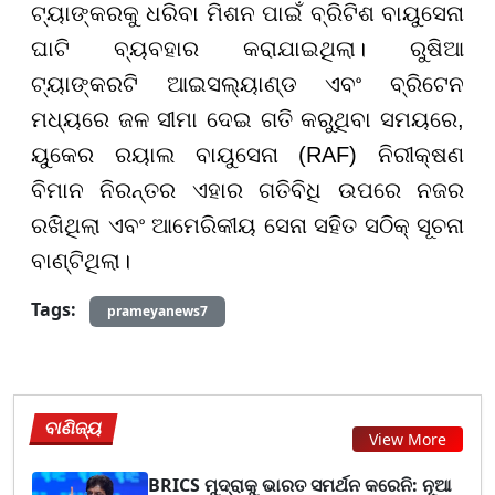
ଟ୍ୟାଙ୍କରକୁ ଧରିବା ମିଶନ ପାଇଁ ବ୍ରିଟିଶ ବାୟୁସେନା
ଘାଟି ବ୍ୟବହାର କରାଯାଇଥିଲା। ରୁଷିଆ
ଟ୍ୟାଙ୍କରଟି ଆଇସଲ୍ୟାଣ୍ଡ ଏବଂ ବ୍ରିଟେନ
ମଧ୍ୟରେ ଜଳ ସୀମା ଦେଇ ଗତି କରୁଥିବା ସମୟରେ,
ୟୁକେର ରୟାଲ ବାୟୁସେନା (RAF) ନିରୀକ୍ଷଣ
ବିମାନ ନିରନ୍ତର ଏହାର ଗତିବିଧି ଉପରେ ନଜର
ରଖିଥିଲା ଏବଂ ଆମେରିକୀୟ ସେନା ସହିତ ସଠିକ୍ ସୂଚନା
ବାଣ୍ଟିଥିଲା।
Tags:
prameyanews7
ବାଣିଜ୍ୟ
View More
BRICS ମୁଦ୍ରାକୁ ଭାରତ ସମର୍ଥନ କରେନି: ନୂଆ