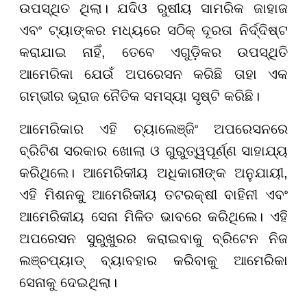
ଉପସ୍ଥିତ ଥିଲା। ଯଦିଓ ରୁଷୀୟ ସାମରିକ ଜାହାଜ
ଏବଂ ଟ୍ୟାଙ୍କର ମଧ୍ୟରେ ସଠିକ୍ ଦୂରତା ନିର୍ଦ୍ଦିଷ୍ଟ
କରାଯାଇ ନାହିଁ, ତେବେ ଏଗୁଡ଼ିକର ଉପସ୍ଥିତି
ଆମେରିକା ଯେଉଁ ଅପରେସନ କରିଛି ତାହା ଏକ
ଗମ୍ଭୀର ଭୂରାଜ ନୈତିକ ସମସ୍ୟା ସୃଷ୍ଟି କରିଛି।
ଆମେରିକାର ଏହି ଚ୍ୟାଲେଞ୍ଜିଂ ଅପରେସନରେ
ବ୍ରିଟିଶ ସରକାର ଖୋଲା ଓ ଗୁରୁତ୍ୱପୂର୍ଣ୍ଣ ସାହାଯ୍ୟ
କରିଥିଲେ। ଆମେରିକୀୟ ଅଧିକାରୀଙ୍କ ଅନୁଯାୟୀ,
ଏହି ମିଶନକୁ ଆମେରିକୀୟ ତଟରକ୍ଷୀ ବାହିନୀ ଏବଂ
ଆମେରିକୀୟ ସେନା ମିଳିତ ଭାବରେ କରିଥିଲେ। ଏହି
ଅପରେସନ ସୁରୁଖୁରର କରାଇବାକୁ ବ୍ରିଟେନ ନିଜ
ଲଞ୍ଚପ୍ୟାଡ୍ ବ୍ୟାବହାର କରିବାକୁ ଆମେରିକା
ସେନାକୁ ଦେଇଥିଲା।