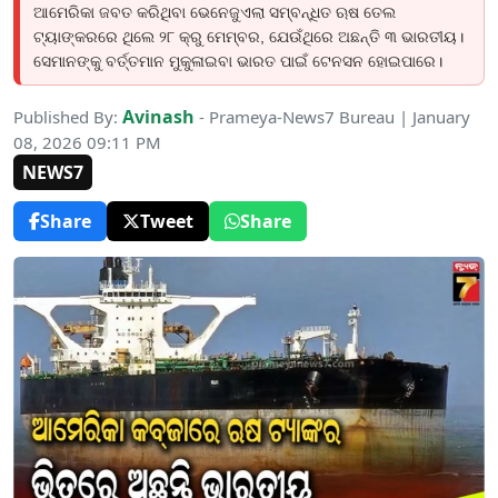
ଆମେରିକା ଜବତ କରିଥିବା ଭେନେଜୁଏଲା ସମ୍ବନ୍ଧିତ ଋଷ ତେଲ
ଟ୍ୟାଙ୍କରରେ ଥିଲେ ୨୮ କ୍ରୁ ମେମ୍ବର, ଯେଉଁଥିରେ ଅଛନ୍ତି ୩ ଭାରତୀୟ।
ସେମାନଙ୍କୁ ବର୍ତ୍ତମାନ ମୁକୁଳାଇବା ଭାରତ ପାଇଁ ଟେନସନ ହୋଇପାରେ।
Avinash
Published By:
- Prameya-News7 Bureau | January
08, 2026 09:11 PM
NEWS7
Share
Tweet
Share