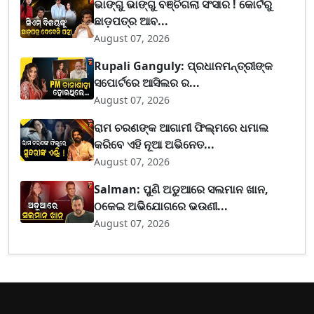
ଭାଙ୍ଗୁ ଭାଙ୍ଗୁ ବଞ୍ଚିଗଲା ସଂସାର ! କୋର୍ଟରୁ
ଛାଡ଼ପତ୍ର ଆବ...
August 07, 2026
Rupali Ganguly: ପ୍ରଧାନମନ୍ତ୍ରୀଙ୍କ
ସପୋର୍ଟରେ ଆସିଲର ର...
August 07, 2026
ରାମ ଚରଣଙ୍କ ଆଗାମୀ ଫିଲ୍ମରେ ଧମାଲ
କରିବେ ଏହି ନୂଆ ଅଭିନେତ...
August 07, 2026
Salman: ପୁଣି ଅଡୁଆରେ ସଲମାନ ଖାନ,
ଠକେଇ ଅଭିଯୋଗରେ ଭଉଣୀ...
August 07, 2026