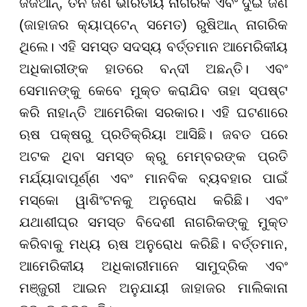
ଜର୍ଜିଆନ୍, ତିନି ଜଣ ଭାରତୀୟ ନାଗରିକ ଏବଂ ଦୁଇ ଜଣ
(ଜାହାଜର କ୍ୟାପ୍ଟେନ୍ ସମେତ) ରୁଷିଆନ୍ ନାଗରିକ
ଥିଲେ। ଏହି ସମସ୍ତ ସଦସ୍ୟ ବର୍ତ୍ତମାନ ଆମେରିକୀୟ
ଅଧିକାରୀଙ୍କ ହାତରେ ବନ୍ଦୀ ଅଛନ୍ତି। ଏବଂ
ସେମାନଙ୍କୁ କେବେ ମୁକ୍ତ କରାଯିବ ତାହା ସ୍ପଷ୍ଟ
କରି ନାହାନ୍ତି ଆମେରିକା ସରକାର।
ଏହି ଘଟଣାରେ
ଋଷ ପକ୍ଷରୁ ପ୍ରତିକ୍ରିୟା ଆସିଛି। ଜବତ ପରେ
ଅଟକ ଥିବା ସମସ୍ତ କ୍ରୁ ମେମ୍ବରଙ୍କ ପ୍ରତି
ମର୍ଯ୍ୟାଦାପୂର୍ଣ୍ଣ ଏବଂ ମାନବିକ ବ୍ୟବହାର ପାଇଁ
ମସ୍କୋ ୱାଶିଂଟନକୁ ଅନୁରୋଧ କରିଛି। ଏବଂ
ଯଥାଶୀଘ୍ର ସମସ୍ତ ବିଦେଶୀ ନାଗରିକଙ୍କୁ ମୁକ୍ତ
କରିବାକୁ ମଧ୍ୟ ଋଷ ଅନୁରୋଧ କରିଛି।
​​​​​​​ବର୍ତ୍ତମାନ,
ଆମେରିକୀୟ ଅଧିକାରୀମାନେ ସାମୁଦ୍ରିକ ଏବଂ
ମଞ୍ଜୁରୀ ଆଇନ ଅନୁଯାୟୀ ଜାହାଜର ମାଲିକାନା