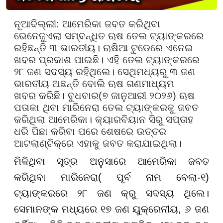
ନୂଆଦିଲ୍ଲୀ
:
ଆମେରିକା ଜବତ କରିଥିବା
ଭେନେଜୁଏଲା ସମ୍ବନ୍ଧିତ ଋଷ ତେଲ ଟ୍ୟାଙ୍କରରେ
ରହିଛନ୍ତି ୩ ଭାରତୀୟ। ଋଷିଆ ଟୁଡେରେ ଏନେଇ
ଖବର ପ୍ରକାଶ ପାଇଛି। ଏହି ତେଲ ଟ୍ୟାଙ୍କରରେ
୨୮ ଜଣ ସଦସ୍ୟ ରହିଥିଲେ।
ସେଥିମଧ୍ୟରୁ ୩ ଜଣ
ଭାରତୀୟ ଅଛନ୍ତି ବୋଲି ଋଷ ଗଣମାଧ୍ୟମ
ଖବର କରିଛି। ବୁଧବାର(୭ ଜାନୁଆରୀ ୨୦୨୬) ଋଷ
ପତାକା ଥିବା ମାରିନେରା ତେଲ ଟ୍ୟାଙ୍କରକୁ ଜବତ
କରିଥିଲା ଆମେରିକା।
କ୍ୟାରବିୟାନ ସିରୁ ସପ୍ତାହ
ଧରି ପିଛା କରିବା ପରେ ଶେଷରେ ଉତ୍ତର
ଆଟଲାଣ୍ଟିକ୍‌ରେ ଏହାକୁ ଜବତ କରାଯାଇଥିଲା।
ମିଳିଥିବା ସୂତ୍ର ଅନୁସାରେ ଆମେରିକା ଜବତ
କରିଥିବା ମାରିନେରା( ପୂର୍ବ ନାମ ବେଲା-୧)
ଟ୍ୟାଙ୍କରରେ ୨୮ ଜଣ କ୍ରୁ ସଦସ୍ୟ ଥିଲେ।
ସେମାନଙ୍କ ମଧ୍ୟରେ ୧୭ ଜଣ ୟୁକ୍ରେନୀୟ, ୬ ଜଣ