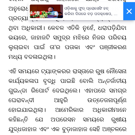
×
ଅନୁରୋଧ କରାଯାଇଥିଲେ ବି ଏହାକୁ ବାରମ୍ବାର
ଓଡ଼ିଶାକୁ ଫୁଡ୍ ପ୍ରୋସେସିଂ ହବ୍
କରିବା ଦିଗରେ ବଡ଼ ପଦକ୍ଷେପ, ୪୨
ପ୍ରତ୍ୟାଖ୍ୟାନ କରିଥିଲା ଋଷ ତୈଳ ଟ୍ୟାଙ୍କରରେ
ହଜାରରୁ ଅଧିକ ନିଯୁକ୍ତି ସୁଯୋଗ
ଥିବା ଅଧିକାରୀ। କେବଳ ଏତିକି ନୁହେଁ, ଧରାପଡ଼ିଯିବା
ଭୟରେ, ଜାହାଜଟି ସମୁଦ୍ର ମଝିରେ ନିଜର ପରିଚୟ
ଲୁଚାଇବା ପାଇଁ ତା'ର ପତାକା ଏବଂ ପଞ୍ଜୀକରଣ
ମଧ୍ୟ ବଦଳାଇଥିଲା।
ଏହି ସମୟରେ ଟ୍ୟାଙ୍କରର ରାସ୍ତାରେ ରୁଷ ନୌସେନା
କାର୍ଯ୍ୟକଳାପ ବୃଦ୍ଧି ପାଇଛି ବୋଲି ଅନ୍ତର୍ଜାତୀୟ
ଗୁଇନ୍ଦା ରିପୋର୍ଟ ଦେଇଥିଲେ। ଏହାପରେ ସମଗ୍ର
ଘେରାବନ୍ଦୀ ଆହୁରି ଉତ୍ତେଜନାପୂର୍ଣ୍ଣ
ହୋଇଯାଇଥିଲା। ଆମେରିକାର ଅଧିକାରୀମାନେ
କହିଛନ୍ତି ଯେ ଅପରେସନ ସମୟରେ ରୁଷୀୟ
ଯୁଦ୍ଧଜାହାଜ ଏବଂ ଏକ ବୁଡ଼ାଜାହାଜ ସେହି ଅଞ୍ଚଳରେ