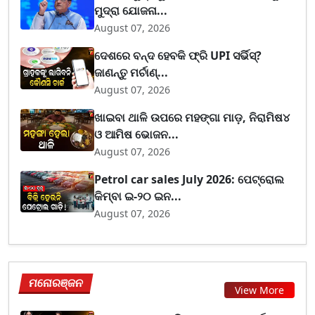
ମୁଦ୍ରା ଯୋଜନା...
August 07, 2026
ଦେଶରେ ବନ୍ଦ ହେବକି ଫ୍ରି UPI ସର୍ଭିସ୍?
ଜାଣନ୍ତୁ ମର୍ଚାଣ୍...
August 07, 2026
ଖାଇବା ଥାଳି ଉପରେ ମହଙ୍ଗା ମାଡ଼, ନିରାମିଷ୪
ଓ ଆମିଷ ଭୋଜନ...
August 07, 2026
Petrol car sales July 2026: ପେଟ୍ରୋଲ
କିମ୍ବା ଇ-୨୦ ଇନ...
August 07, 2026
ମନୋରଞ୍ଜନ
View More