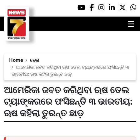
☰
Home
ଦେଶ
ଆମେରିକା ଜବତ କରିଥିବା ଋଷ ତେଲ ଟ୍ୟାଙ୍କରରେ ଫସିଛନ୍ତି ୩
ଭାରତୀୟ: ଋଷ କହିଲା ତୁରନ୍ତ ଛାଡ଼
ଆମେରିକା ଜବତ କରିଥିବା ଋଷ ତେଲ
ଟ୍ୟାଙ୍କରରେ ଫସିଛନ୍ତି ୩ ଭାରତୀୟ:
ଋଷ କହିଲା ତୁରନ୍ତ ଛାଡ଼