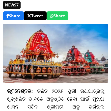
NEWS7
Share
Tweet
Share
ଭୂବନେଶ୍ବର:
ଚଳିତ ୨୦୨୬ ପୁରୀ ରଥଯାତ୍ରାକୁ
ଶୃଙ୍ଖଳିତ ଭାବରେ ଅନୁଷ୍ଠିତ ହେବା ପାଇଁ ମୁଖ୍ୟ
ଶାସନ ସଚିବ ଶ୍ରୀମତୀ ଅନୁ ଗର୍ଗଙ୍କ