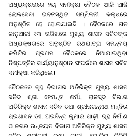
ଅଧ୍ୟକ୍ଷତାରେ ୨ୟ ସମୀକ୍ଷା ବୈଠକ ଆଜି ଆଜି
ଲୋକସେବା ଭବନସ୍ଥିତ ସମ୍ମିଳନୀ କକ୍ଷରେ
ଅନୁଷ୍ଠିତ ହେ ହୋଇଯାଇଛି । ବୈଠକରେ ଗତ
ଜାନୁଆରୀ ୧୩ ତାରିଖରେ ମୁଖ୍ୟ ଶାସନ ସଚିବଙ୍କ
ଅଧ୍ଯକ୍ଷତାରେ ଅନୁଷ୍ଠିତ ରଥଯାତ୍ରା ସମନ୍ବୟ
କମିଟିର ପ୍ରଥମ ବୈଠକରେ ନିଆଯାଇଥିବା
ନିଷ୍ପତ୍ତିର କାର୍ଯ୍ୟାନୁଷ୍ଠାନ ସଂପର୍କରେ ଶାସନ ସଚିବ
ସମୀକ୍ଷା କରିଥିଲେ।
ବୈଠକରେ ଗୃହ ବିଭାଗର ଅତିରିକ୍ତ ମୁଖ୍ୟ ଶାସନ
ସଚିବ ଶ୍ରୀ ହେମନ୍ତ ଶର୍ମା, ରାଜସ୍ବ ବିଭାଗ
ଅତିରିକ୍ତ ଶାସନ ସଚିବ ତଥା ଶ୍ରୀଜଗନ୍ନାଥ ମନ୍ଦିର
ପ୍ରଶାସନ ଡଃ. ଅରବିନ୍ଦ କୁମାର ପାଢ଼ୀ, ଗୃହ ନିର୍ମାଣ
ଓ ନଗର ଉନ୍ନୟନ ବିଭାଗ ଅତିରିକ୍ତ ମୁଖ୍ୟ ଶାସନ
ସଚିବ ଶ୍ରୀମତୀ ଭଷା ପାଢୀ, ପୋଲିସ ଡିଜିପି