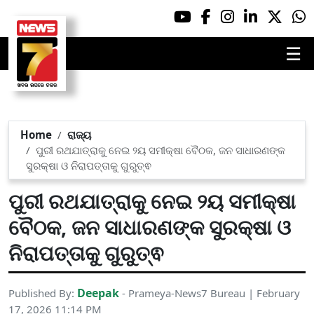
☰
Home
ରାଜ୍ୟ
ପୁରୀ ରଥଯାତ୍ରାକୁ ନେଇ ୨ୟ ସମୀକ୍ଷା ବୈଠକ, ଜନ ସାଧାରଣଙ୍କ
ସୁରକ୍ଷା ଓ ନିରାପତ୍ତାକୁ ଗୁରୁତ୍ଵ
ପୁରୀ ରଥଯାତ୍ରାକୁ ନେଇ ୨ୟ ସମୀକ୍ଷା
ବୈଠକ, ଜନ ସାଧାରଣଙ୍କ ସୁରକ୍ଷା ଓ
ନିରାପତ୍ତାକୁ ଗୁରୁତ୍ଵ
Deepak
Published By:
- Prameya-News7 Bureau | February
17, 2026 11:14 PM