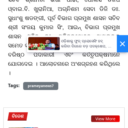
ଓ୍ବାଇ.ବି. ଖୁରାନିଆ, ଅଗ୍ନିଶମ ସେବା ଡିଜି ଡଃ.
ସୁଧାଂଶୁ ଷଡଙ୍ଗୀ, ପୂର୍ବ ବିଭାଗ ପ୍ରମୁଖ ଶାସନ ସଚିବ
ଶ୍ରୀ ସଂଜୟ କୁମାର ସିଂ, ଆଇନ୍ ବିଭାଗ ପ୍ରମୁଖ
ଶାସନ ସଚିବ ଡଃ. ପବିତ୍ରମୋହନ ସାମଲଙ୍କ
×
ଓଡ଼ିଶାକୁ ଫୁଡ୍ ପ୍ରୋସେସିଂ ହବ୍
ସମେତ ସମ୍ପୃକ୍ତ ଅନ୍ୟ ବିଭିନ୍ନ ବିଭାଗ ଓ ସଂସ୍ଥାର
କରିବା ଦିଗରେ ବଡ଼ ପଦକ୍ଷେପ, ୪୨
ହଜାରରୁ ଅଧିକ ନିଯୁକ୍ତି ସୁଯୋଗ
ବରିଷ୍ଠ ପଦାକାରୀ ଏବଂ କର୍ତ୍ତୃପକ୍ଷମାନେ
ଯୋଗଦେଇ । ଆଲୋଚନାରେ ଅଂଶଗ୍ରହଣ କରିଥିଲେ
।
Tags:
prameyanews7
ବିଦେଶ
View More