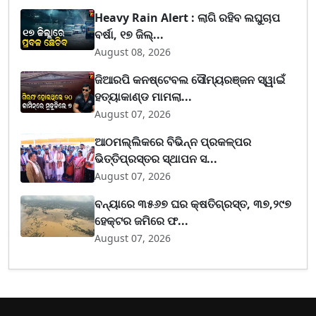
Heavy Rain Alert : ଲାଗି ରହିବ ଲଘୁଚାପ
ବର୍ଷା, ୧୭ ଜିଲ୍...
August 08, 2026
ଜିଆରପି କନଷ୍ଟେବଲ ସୌମ୍ୟରଞ୍ଜନ ସ୍ୱାଇଁ
ହତ୍ୟାକାଣ୍ଡ ମାମଲା...
August 07, 2026
ଆଠମଲ୍ଲିକରେ ବିଭିନ୍ନ ପ୍ରକଳ୍ପର
ଭିତ୍ତିପ୍ରସ୍ତର ସ୍ଥାପନ ସ...
August 07, 2026
ବନ୍ୟାରେ ୩୫୬୭ ଘର କ୍ଷତିଗ୍ରସ୍ତ, ୩୭,୨୯୭
ହେକ୍ଟର ଜମିରେ ଫ...
August 07, 2026