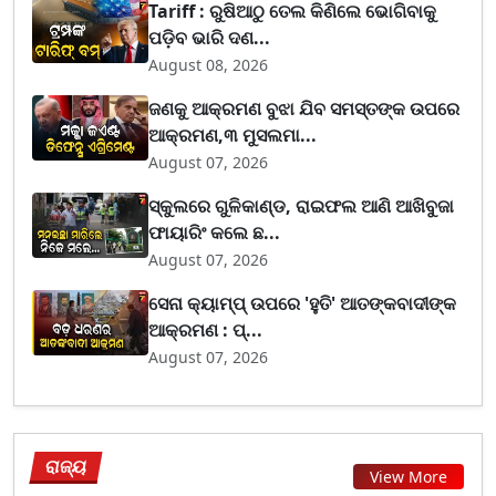
Tariff : ରୁଷିଆଠୁ ତେଲ କିଣିଲେ ଭୋଗିବାକୁ
ପଡ଼ିବ ଭାରି ଦଣ...
August 08, 2026
ଜଣକୁ ଆକ୍ରମଣ ବୁଝା ଯିବ ସମସ୍ତଙ୍କ ଉପରେ
ଆକ୍ରମଣ,୩ ମୁସଲମା...
August 07, 2026
ସ୍କୁଲରେ ଗୁଳିକାଣ୍ଡ, ରାଇଫଲ ଆଣି ଆଖିବୁଜା
ଫାୟାରିଂ କଲେ ଛ...
August 07, 2026
ସେନା କ୍ୟାମ୍ପ୍ ଉପରେ 'ହୁତି' ଆତଙ୍କବାଦୀଙ୍କ
ଆକ୍ରମଣ : ପ୍...
August 07, 2026
ରାଜ୍ୟ
View More