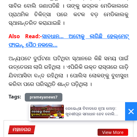
ସାବିର ବୋଲି ଜଣାପଡିଛି । ତାଙ୍କୁ ଭଦ୍ରକ ମେଡିକାଲରେ
ପ୍ରାଥମିକ ଚିକିତ୍ସା ପରେ କଟକ ବଡ଼ ମେଡିକାଲକୁ
ସ୍ଥାନାନ୍ତରିତ କରାଯାଇଛି ।
Also Read:-
ସାବଧାନ... ଅଟୋକୁ ଲାଗିଛି ହେଲ୍‌ମେଟ୍‌
ଫାଇନ୍, ପୈଠ ନକଲେ...
ଅନ୍ୟପଟେ ଦୁର୍ଘଟଣା ଘଟିଥିବା ସ୍ଥାନରେ କିଛି ସମୟ ପାଇଁ
ଉତ୍ତେଜନା ଲାଗି ରହିଥିଲା । ଏପିରିକି ଉକ୍ତ ରାସ୍ତାରେ ଗାଡ଼ି
ଯିବାଆସିବା ବନ୍ଦ ରହିଥିଲା । ପୋଲିସ ଲୋକଙ୍କୁ ବୁଝାସୁଝା
କରିବା ପରେ ପରିସ୍ଥିତି ଶାନ୍ତ ପଡ଼ିଥିଲା ।
Tags:
prameyanews7
×
ରେଭେନ୍ସା ବିବାଦରେ ନୂଆ ମୋଡ଼:
ଖୁବଶୀଘ୍ର ସମାଧାନ ହେବ ବୋଲି
କହିଲେ କୁଳପତି
ମହାନଗର
View More