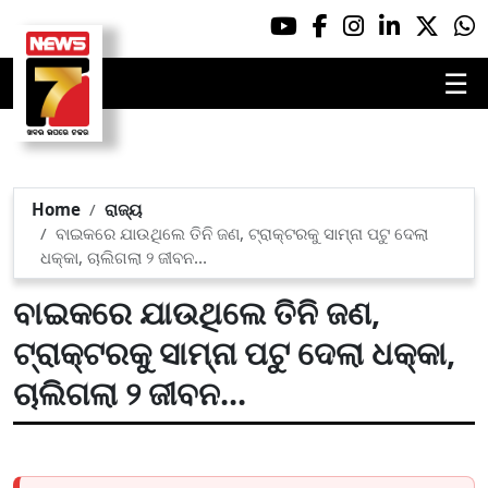
☰
Home
ରାଜ୍ୟ
ବାଇକରେ ଯାଉଥିଲେ ତିନି ଜଣ, ଟ୍ରାକ୍ଟରକୁ ସାମ୍ନା ପଟୁ ଦେଲା
ଧକ୍କା, ଚାଲିଗଲା ୨ ଜୀବନ...
ବାଇକରେ ଯାଉଥିଲେ ତିନି ଜଣ,
ଟ୍ରାକ୍ଟରକୁ ସାମ୍ନା ପଟୁ ଦେଲା ଧକ୍କା,
ଚାଲିଗଲା ୨ ଜୀବନ...