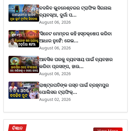
ବଦଳିବ ଭୁବନେଶ୍ବରର ଟ୍ରାଫିକ ସିଗନାଲ
ବ୍ୟବସ୍ଥା, ଦୁର୍ଗା ପ...
August 06, 2026
‘ସିନେଟ ମେମ୍ବର କହି ହସ୍ତକ୍ଷେପ କରିବା
ଆଧାର ନୁହେଁ’: ରେଭ...
August 06, 2026
ଆବସିକ ଘରକୁ ବ୍ୟବସାୟ ପାଇଁ ବ୍ୟବହାର
କରିବା ପ୍ରସଙ୍ଗ, ହାଉ...
August 06, 2026
ରାଷ୍ଟ୍ରପତିଙ୍କ ଗସ୍ତ ପାଇଁ ବ୍ରହ୍ମପୁର
ପୋଲିସର ଟ୍ରାଫିକ୍...
August 02, 2026
ବିଜ୍ଞାନ
View More