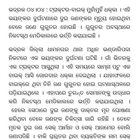
ଭଦ୍ରକ ୦୪।୦୪ : ଟ୍ରାକ୍ଟର-ବାଇକ୍‌ ମୁହାଁମୁହିଁ ଧକ୍କା । ଏହି
ଭୟଙ୍କର ଦୁର୍ଘଟଣାରେ ଦୁଇ ଜଣଙ୍କର ମୃତ୍ୟୁ ହୋଇଥିବା
ବେଳେ ଜଣେ ଗୁରୁତର ହୋଇଛି । ଗୁରୁତର ଅବସ୍ଥାରେ
ନିକଟସ୍ଥ ମେଡିକାଲରେ ଭର୍ତ୍ତି କରାଯାଇଛି ।
ଭଦ୍ରକ ଜିଲ୍ଲା ଧାମନଗର ଥାନା ଅଧିନ ଭଣ୍ଡାରିପଦା
ନିକଟରେ ଏକ ଭୟଙ୍କର ଦୁର୍ଘଟଣା ଘଟିଛି । ଗାଁ ଭିତରକୁ
ଏକ ଟ୍ରାକ୍ଟର ଆସୁଥିଲା । ଏହି ସମୟରେ ସାମ୍ନା ପଟୁ ଏକ
ବାଇକ୍‌ ଆସି ଜୋରଦାର ଧକ୍କା ଦେଇଥିଲା । ଯାହାଫଳରେ
ବାଇକ୍‌ରେ ଥିବା ତିନି ଜଣ ଗୁରୁତର ହୋଇ ଘଟଣାସ୍ଥଳରେ
ପଡ଼ିଯାଇଥିଲେ । ଏହାପରେ ତୁରନ୍ତ ସେମାନଙ୍କୁ ଉଦ୍ଧାର
କରି ନିକଟସ୍ଥ ମେଡିକାଲରେ ଭର୍ତ୍ତି କରାଯାଇଥିଲା ।
ହେଲେ ସେଠାରେ ଦୁଇ ଜଣଙ୍କୁ ଡାକ୍ତର ମୃତ ଘୋଷଣା
କରିଥିବା ବେଳେ ଜଣଙ୍କ ଚିକିତ୍ସା ଜାରି ରହିଛି । ତେବେ
ମୃତକ ଦୁଇ ଜଣ ସେକ୍‌ ଆର୍ମାନ ଓ ସେକ୍ ଆଜମେର ବୋଲି
ଜଣାପଡିଛି । ବାକି ଗୁରୁତର ଥିବା ବ୍ୟକ୍ତିଙ୍କ ନାମ ସେକ୍‌