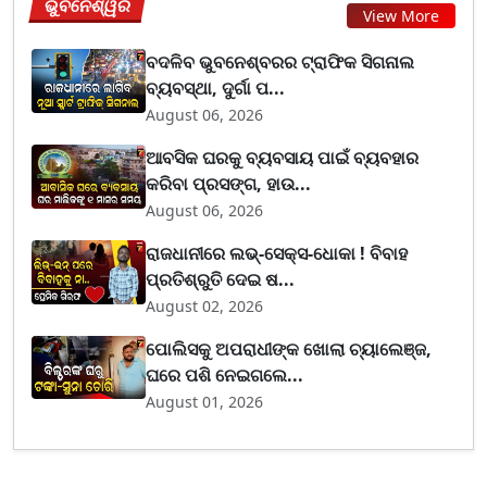
ଭୁବନେଶ୍ୱର
View More
ବଦଳିବ ଭୁବନେଶ୍ବରର ଟ୍ରାଫିକ ସିଗନାଲ
ବ୍ୟବସ୍ଥା, ଦୁର୍ଗା ପ...
August 06, 2026
ଆବସିକ ଘରକୁ ବ୍ୟବସାୟ ପାଇଁ ବ୍ୟବହାର
କରିବା ପ୍ରସଙ୍ଗ, ହାଉ...
August 06, 2026
ରାଜଧାନୀରେ ଲଭ୍-ସେକ୍ସ-ଧୋକା ! ବିବାହ
ପ୍ରତିଶ୍ରୁତି ଦେଇ ଷ...
August 02, 2026
ପୋଲିସକୁ ଅପରାଧୀଙ୍କ ଖୋଲା ଚ୍ୟାଲେଞ୍ଜ,
ଘରେ ପଶି ନେଇଗଲେ...
August 01, 2026