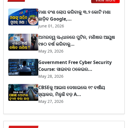
ମଶା ବଂଶ ଲୋପ କରିବାକୁ ୩.୨ କୋଟି ମଶା
ଛାଡ଼ିବ Google,...
June 01, 2026
ଅମରତ୍ୱ ସନ୍ଧାନରେ ପୁଟିନ, ମଣିଷର ଆୟୁଷ
୧୫୦ ବର୍ଷ କରିବାକୁ...
May 29, 2026
Government Free Cyber Security
Course: ସାଇବର ଠକେଇର...
May 28, 2026
CBSEକୁ ଆଇନା ଦେଖାଇଲେ ୧୯ ବର୍ଷୀୟ
ହ୍ୟାକର, ମିଳୁଛି ବଡ଼ A...
May 27, 2026