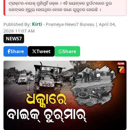
ଟ୍ରାକ୍ଟର-ବାଇକ୍‌ ମୁହାଁମୁହିଁ ଧକ୍କା । ଏହି ଭୟଙ୍କର ଦୁର୍ଘଟଣାରେ ଦୁଇ
ଜଣଙ୍କର ମୃତ୍ୟୁ ହୋଇଥିବା ବେଳେ ଜଣେ ଗୁରୁତର ହୋଇଛି ।
Kirti
Published By:
- Prameya-News7 Bureau | April 04,
2026 11:07 AM
NEWS7
Share
Tweet
Share