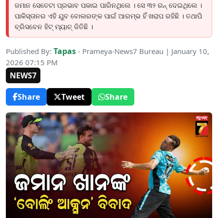
ଜମାନ ସେତେଟା ପ୍ରଭାବ ପକାଇ ପାରିନଥିଲେ । ସେ ୩୨ ରନ୍ ଦେଇଥିଲେ ।
ପାକିସ୍ତାନର ଏହି ଯୁବ ବୋଲରଙ୍କ ପାଇଁ ଆରମ୍ଭ ହିଁ ଖରାପ ରହିଛି । ତଥାପି
ବ୍ରିସବେନ ହିଟ୍ ମ୍ୟାଚ୍ ଜିତିଛି ।
Tapas
Published By:
- Prameya-News7 Bureau | January 10,
2026 07:15 PM
NEWS7
Share
Tweet
Share