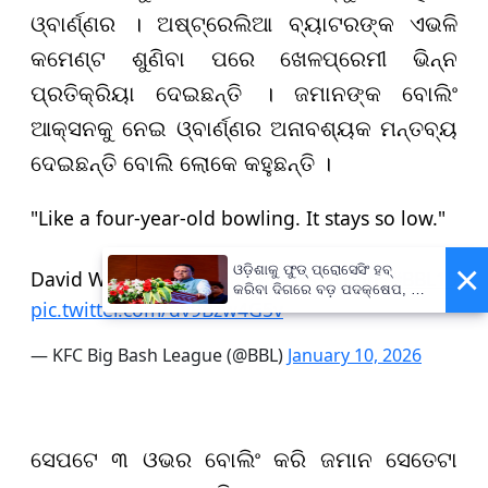
ଓ୍ବାର୍ଣ୍ଣର । ଅଷ୍ଟ୍ରେଲିଆ ବ୍ୟାଟରଙ୍କ ଏଭଳି
କମେଣ୍ଟ ଶୁଣିବା ପରେ ଖେଳପ୍ରେମୀ ଭିନ୍ନ
ପ୍ରତିକ୍ରିୟା ଦେଇଛନ୍ତି । ଜମାନଙ୍କ ବୋଲିଂ
ଆକ୍ସନକୁ ନେଇ ଓ୍ବାର୍ଣ୍ଣର ଅନାବଶ୍ୟକ ମନ୍ତବ୍ୟ
ଦେଇଛନ୍ତି ବୋଲି ଲୋକେ କହୁଛନ୍ତି ।
"Like a four-year-old bowling. It stays so low."
×
ଓଡ଼ିଶାକୁ ଫୁଡ୍ ପ୍ରୋସେସିଂ ହବ୍
David Warner on Zaman Khan's action.
#BBL15
କରିବା ଦିଗରେ ବଡ଼ ପଦକ୍ଷେପ, ୪୨
pic.twitter.com/dv9Bzw4G5v
ହଜାରରୁ ଅଧିକ ନିଯୁକ୍ତି ସୁଯୋଗ
— KFC Big Bash League (@BBL)
January 10, 2026
ସେପଟେ ୩ ଓଭର ବୋଲିଂ କରି ଜମାନ ସେତେଟା