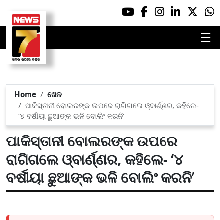
☰
Home
ଖେଳ
ପାକିସ୍ତାନୀ ବୋଲରଙ୍କ ଉପରେ ରାଗିଗଲେ ଓ୍ବାର୍ଣ୍ଣର, କହିଲେ-
‘୪ ବର୍ଷୀୟା ଛୁଆଙ୍କ ଭଳି ବୋଲିଂ କରନି’
ପାକିସ୍ତାନୀ ବୋଲରଙ୍କ ଉପରେ
ରାଗିଗଲେ ଓ୍ବାର୍ଣ୍ଣର, କହିଲେ- ‘୪
ବର୍ଷୀୟା ଛୁଆଙ୍କ ଭଳି ବୋଲିଂ କରନି’