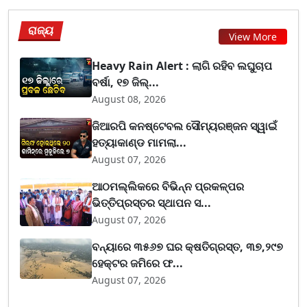
ରାଜ୍ୟ
View More
Heavy Rain Alert : ଲାଗି ରହିବ ଲଘୁଚାପ
ବର୍ଷା, ୧୭ ଜିଲ୍...
August 08, 2026
ଜିଆରପି କନଷ୍ଟେବଲ ସୌମ୍ୟରଞ୍ଜନ ସ୍ୱାଇଁ
ହତ୍ୟାକାଣ୍ଡ ମାମଲା...
August 07, 2026
ଆଠମଲ୍ଲିକରେ ବିଭିନ୍ନ ପ୍ରକଳ୍ପର
ଭିତ୍ତିପ୍ରସ୍ତର ସ୍ଥାପନ ସ...
August 07, 2026
ବନ୍ୟାରେ ୩୫୬୭ ଘର କ୍ଷତିଗ୍ରସ୍ତ, ୩୭,୨୯୭
ହେକ୍ଟର ଜମିରେ ଫ...
August 07, 2026