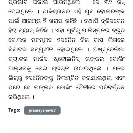
ପ୍ରଭାବ ପକାଇ ପାରିନଥିଲେ । ସେ ୩୨ ରନ୍
ଦେଇଥିଲେ । ପାକିସ୍ତାନର ଏହି ଯୁବ ବୋଲରଙ୍କ
ପାଇଁ ଆରମ୍ଭ ହିଁ ଖରାପ ରହିଛି । ତଥାପି ବ୍ରିସବେନ
ହିଟ୍ ମ୍ୟାଚ୍ ଜିତିଛି । ଏହା ପୂର୍ବରୁ ପାକିସ୍ତାନର ଦ୍ରୁତ
ବୋଲର ମହମ୍ମଦ ହସନୈନ ବିଗ ବାସ୍ ଲିଗରେ
ବିବାଦର ସମ୍ମୁଖୀନ ହୋଇଥିଲେ । ଅଷ୍ଟ୍ରେଲିଆ
ବ୍ୟାଟର ମାର୍କସ ଷ୍ଟୋଇନିସ୍ ତାଙ୍କର ବୋଲିଂ
ଆକ୍ସନକୁ ନେଇ ପ୍ରଶ୍ନ ଉଠାଇଥିଲେ । ପରେ
ଲିଗ୍ରୁ ହସନୈନଙ୍କୁ ନିଲମ୍ବିତ କରାଯାଇଥିଲା ଏବଂ
ପରେ ସେ ତାଙ୍କର ବୋଲିଂ ଶୈଳୀରେ ପରିବର୍ତ୍ତନ
କରିଥିଲେ ।
Tags:
prameyanews7