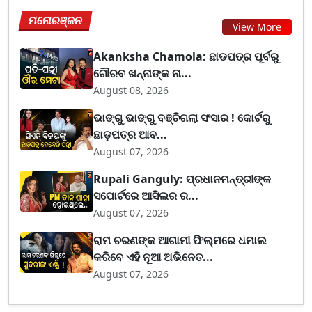
ମନୋରଞ୍ଜନ
View More
Akanksha Chamola: ଛାଡପତ୍ର ପୂର୍ବରୁ
ଗୌରବ ଖନ୍ନାଙ୍କ ନା...
August 08, 2026
ଭାଙ୍ଗୁ ଭାଙ୍ଗୁ ବଞ୍ଚିଗଲା ସଂସାର ! କୋର୍ଟରୁ
ଛାଡ଼ପତ୍ର ଆବ...
August 07, 2026
Rupali Ganguly: ପ୍ରଧାନମନ୍ତ୍ରୀଙ୍କ
ସପୋର୍ଟରେ ଆସିଲର ର...
August 07, 2026
ରାମ ଚରଣଙ୍କ ଆଗାମୀ ଫିଲ୍ମରେ ଧମାଲ
କରିବେ ଏହି ନୂଆ ଅଭିନେତ...
August 07, 2026