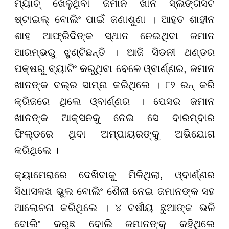
ମ୍ୟାଚ୍ ଖେଳୁଥିବା ଜମାନ ଖାନ ସ୍ଲିଙ୍ଗସଟ
ଷ୍ଟାଇଲ୍ ବୋଲିଂ ପାଇଁ ଜଣାଶୁଣା । ଆହତ ଶାହୀନ
ଶାହ ଆଫ୍ରିଦିଙ୍କ ସ୍ଥାନ ନେଇଥିବା ଜମାନ
ଆରମ୍ଭରୁ ଝୁଣ୍ଟିଛନ୍ତି । ଆଜି ସିଡନୀ ଥଣ୍ଡର
ପକ୍ଷରୁ ବ୍ୟାଟିଂ କରୁଥିବା ବେଳେ ଓ୍ବାର୍ଣ୍ଣର, ଜମାନ
ଖାନଙ୍କ ବଲ୍ର ସାମ୍ନା କରିଥିଲେ । ୮୨ ରନ୍ କରି
କ୍ରିଜରେ ଥିଲେ ଓ୍ବାର୍ଣ୍ଣର । ପେସର ଜମାନ
ଖାନଙ୍କ ଆକ୍ସନକୁ ନେଇ ସେ ବାରମ୍ବାର
ଫିଲ୍ଡରେ ଥିବା ଅମ୍ପାୟରଙ୍କୁ ଅଭିଯୋଗ
କରିଥିଲେ ।
କ୍ୟାମେରାରେ ଦେଖିବାକୁ ମିଳିଥିଲା, ଓ୍ବାର୍ଣ୍ଣର
ସିଧାସଳଖ ଭୁଲ ବୋଲିଂ ଶୈଳୀ ନେଇ ଜମାନଙ୍କ ସହ
ଆଲୋଚନା କରିଥିଲେ । ୪ ବର୍ଷୀୟ ଛୁଆଙ୍କ ଭଳି
ବୋଲିଂ କରୁଛ ବୋଲି ଜମାନଙ୍କୁ କହିଥିଲେ