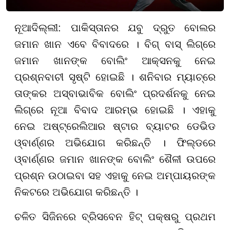
ନୂଆଦିଲ୍ଲୀ: ପାକିସ୍ତାନର ଯବୁ ଦ୍ରୁତ ବୋଲର
ଜମାନ ଖାନ ଏବେ ବିବାଦରେ । ବିଗ୍ ବାସ୍ ଲିଗ୍ରେ
ଜମାନ ଖାନଙ୍କ ବୋଲିଂ ଆକ୍ସନକୁ ନେଇ
ପ୍ରଶ୍ନବାଚୀ ସୃଷ୍ଟି ହୋଇଛି । ଶନିବାର ମ୍ୟାଚ୍ରେ
ତାଙ୍କର ଅସ୍ବାଭାବିକ ବୋଲିଂ ପ୍ରଦର୍ଶନକୁ ନେଇ
ଲିଗ୍ରେ ନୂଆ ବିବାଦ ଆରମ୍ଭ ହୋଇଛି । ଏହାକୁ
ନେଇ ଅଷ୍ଟ୍ରେଲିଆର ଷ୍ଟାର ବ୍ୟାଟର ଡେଭିଡ
ଓ୍ବାର୍ଣ୍ଣର ଅଭିଯୋଗ କରିଛନ୍ତି । ଫିଲ୍ଡରେ
ଓ୍ବାର୍ଣ୍ଣର ଜମାନ ଖାନଙ୍କ ବୋଲିଂ ଶୈଳୀ ଉପରେ
ପ୍ରଶ୍ନ ଉଠାଇବା ସହ ଏହାକୁ ନେଇ ଅମ୍ପାୟରଙ୍କ
ନିକଟରେ ଅଭିଯୋଗ କରିଛନ୍ତି ।
ଚଳିତ ସିଜିନରେ ବ୍ରିସବେନ ହିଟ୍ ପକ୍ଷରୁ ପ୍ରଥମ