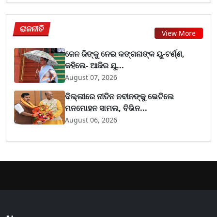
ରାଜନୀତି
View More
ଜେନ ଜିଙ୍କୁ ନେଇ କଙ୍ଗନାଙ୍କ ୟୁ-ଟର୍ଣ୍ଣ,
କହିଲେ- ଆଜିର ଯୁ...
August 07, 2026
ଦିଲ୍ଲୀରେ ନୀତିନ ନବୀନଙ୍କୁ ଭେଟିଲେ
ମନମୋହନ ସାମଲ, ବିଭିନ...
August 06, 2026