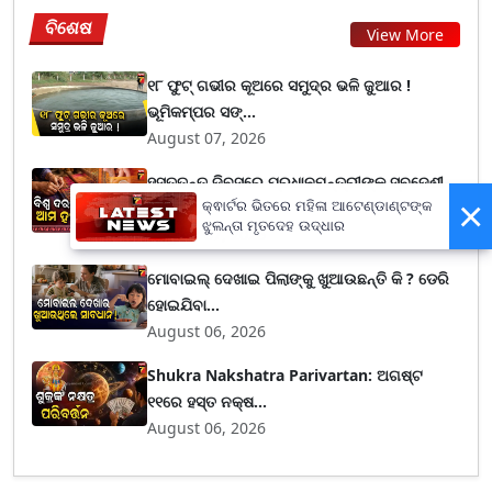
ବିଶେଷ
View More
୧୮ ଫୁଟ୍ ଗଭୀର କୂଅରେ ସମୁଦ୍ର ଭଳି ଜୁଆର !
ଭୂମିକମ୍ପର ସଙ୍...
August 07, 2026
ହସ୍ତତନ୍ତ ଦିବସରେ ପ୍ରଧାନମନ୍ତ୍ରୀଙ୍କ ସ୍ବଦେଶୀ
×
ବାର୍ତ୍ତା,...
କ୍ଵାର୍ଟର ଭିତରେ ମହିଳା ଆଟେଣ୍ଡାଣ୍ଟଙ୍କ
ଝୁଲନ୍ତା ମୃତଦେହ ଉଦ୍ଧାର
August 07, 2026
ମୋବାଇଲ୍ ଦେଖାଇ ପିଲାଙ୍କୁ ଖୁଆଉଛନ୍ତି କି ? ଡେରି
ହୋଇଯିବା...
August 06, 2026
Shukra Nakshatra Parivartan: ଅଗଷ୍ଟ
୧୧ରେ ହସ୍ତ ନକ୍ଷ...
August 06, 2026