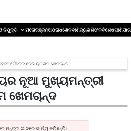
ଓ ନିଯୁକ୍ତି
ମନୋରଞ୍ଜନ
ଅପରାଧ
ଖେଳ
ବାଣିଜ୍ୟ
ରାଶିଫଳ
ବିଶେଷ
ପାଣିପାଗ
ରୀ ହେବେ ମୈତେଇ ନେତା ୟୁମନାମ ଖେମଚାନ୍ଦ
ଜ୍ୟର ନୂଆ ମୁଖ୍ୟମନ୍ତ୍ରୀ
ମ ଖେମଚାନ୍ଦ
 ମନ୍ତ୍ରୀ ଭାବରେ କାର୍ଯ୍ୟ କରିଛନ୍ତି।