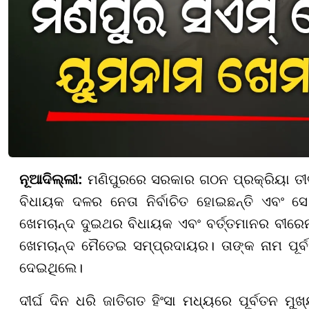
ନୂଆଦିଲ୍ଲୀ:
ମଣିପୁରରେ ସରକାର ଗଠନ ପ୍ରକ୍ରିୟା ତୀବ୍
ବିଧାୟକ ଦଳର ନେତା ନିର୍ବାଚିତ ହୋଇଛନ୍ତି ଏବଂ ସେ 
ଖେମଚାନ୍ଦ ଦୁଇଥର ବିଧାୟକ ଏବଂ ବର୍ତ୍ତମାନର ବୀରେନ 
ଖେମଚାନ୍ଦ ମୈତେଇ ସମ୍ପ୍ରଦାୟର। ତାଙ୍କ ନାମ ପୂର୍ବତ
ଦେଇଥିଲେ।
ଦୀର୍ଘ ଦିନ ଧରି ଜାତିଗତ ହିଂସା ମଧ୍ୟରେ ପୂର୍ବତନ ମ