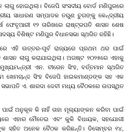
 ଲାଗୁ ହୋଇଥିଲା। ବିଜେପି ସଂସଦୀୟ ବୋର୍ଡ ମଣିପୁରରେ
ଟ୍ରୀୟ ସାଧାରଣ ସମ୍ପାଦକ ତରୁଣ ଚୁଗଙ୍କୁ କେନ୍ଦ୍ରୀୟ
ର୍ଷ ଫେବୃଆରୀ ୧୨ ତାରିଖରେ ରାଷ୍ଟ୍ରପତି ଶାସନ ଶେଷ
ସ୍ୟ ବିଶିଷ୍ଟ ମଣିପୁର ବିଧାନସଭା ସ୍ଥଗିତ ରହିଛି।
ରେ ଏହି ଉତ୍ତର-ପୂର୍ବ ରାଜ୍ୟରେ ପ୍ରଥମ ଥର ପାଇଁ
 ଶାସନ ଲାଗୁ କରାଯାଇଥିଲା। ଅଗଷ୍ଟ ୨୦୨୫ରେ ଏହାକୁ
ୁଖ୍ୟମନ୍ତ୍ରୀ ଏନ. ବୀରେନ ସିଂହ, ବର୍ତ୍ତମାନ ସ୍ଥଗିତ
ାମ ଖେମଚାନ୍ଦ ସିଂହ ବିଜେପି ହାଇକମାଣ୍ଡଙ୍କ ସହ ଏକ
ପି ସଭାପତି ଏ. ଶାରଦା ଦେବୀ ମଧ୍ୟ ବୈଠକରେ ଉପସ୍ଥିତ
ଁ ଅନୁକୂଳ କି ନାହିଁ ତାହା ମୂଲ୍ୟାଙ୍କନ କରିବା ପାଇଁ
ଧ୍ୟରେ ଏହାର ମୈତେଇ ଏବଂ କୁକି ବିଧାୟକ, ସହଯୋଗୀ
୍କ ସହିତ ଅନେକ ବୈଠକ କରିଛନ୍ତି। ଡିସେମ୍ବର ୧୪,