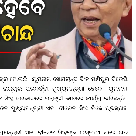
ର ହୋଇଛି। ୟୁମନାମ ଖେମଚାନ୍ଦ ସିଂହ ମଣିପୁର ବିଜେପି
ରାଜ୍ୟର ପରବର୍ତ୍ତୀ ମୁଖ୍ୟମନ୍ତ୍ରୀ ହେବେ। ୟୁମନାମ
ସିଂହ ସରକାରରେ ମନ୍ତ୍ରୀ ଭାବରେ କାର୍ଯ୍ୟ କରିଛନ୍ତି।
ନ ମୁଖ୍ୟମନ୍ତ୍ରୀ ଏନ. ବୀରେନ ସିଂହ ନିଜେ ପ୍ରସ୍ତାବ
ୁଖ୍ୟମନ୍ତ୍ରୀ ଏନ. ବୀରେନ ସିଂହଙ୍କ ଇସ୍ତଫା ପରେ ଗତ