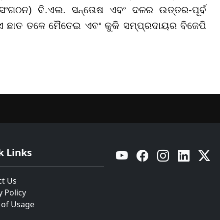
ସଂଗଠନ) ବି.ଏଲ. ସନ୍ତୋଷ ଏବଂ ଦଳର ଉତ୍ତର-ପୂର୍ବ
ଏ ଛାତ ତଳେ ମୈତେଇ ଏବଂ କୁକି ସମ୍ପ୍ରଦାୟର ବିଜେପି
k Links
YouTube
Facebook
Instagram
Linkedin
Twitt
ct Us
y Policy
 of Usage