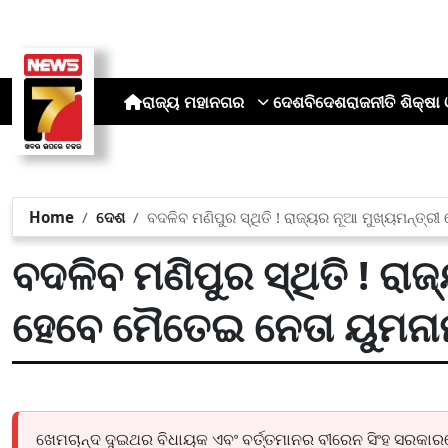
ରାଜ୍ୟ
ମହାନଗର
ଦେଶ
ବିଦେଶ
ରାଜନୀତି
ଶିକ୍ଷା 
Home
ଦେଶ
ବଦଳିବ ମଣିପୁର ସ୍ଥିତି ! ରାଜ୍ୟର ନୂଆ ମୁଖ୍ୟମନ୍ତ୍
ବଦଳିବ ମଣିପୁର ସ୍ଥିତି ! ରା
ହେବେ ମୈତେଇ ନେତା ୟୁମନା
ଖେମଚାନ୍ଦ ଦୁଇଥର ବିଧାୟକ ଏବଂ ବର୍ତ୍ତମାନର ବୀରେନ ସିଂହ ସରକାରରେ