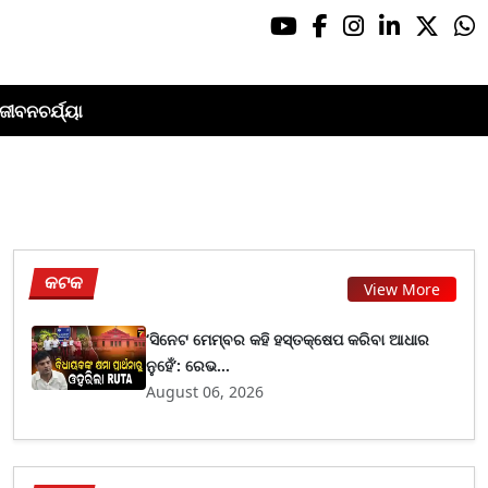
ଜୀବନଚର୍ଯ୍ୟା
କଟକ
View More
‘ସିନେଟ ମେମ୍ବର କହି ହସ୍ତକ୍ଷେପ କରିବା ଆଧାର
ନୁହେଁ’: ରେଭ...
August 06, 2026