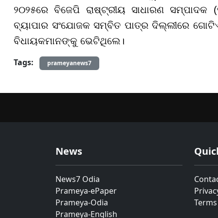
୨୦୨୫ରେ ବିଜେପି ରାଷ୍ଟ୍ରୀୟ ସାଧାରଣ ସମ୍ପାଦକ (
ବ୍ୟାପାର ସଂଯୋଜକ ସମ୍ବିତ ପାତ୍ର ଦିଲ୍ଲୀରେ ଗୋଟି
ବିଧାୟକମାନଙ୍କୁ ଭେଟିଥିଲେ।
Tags:
prameyanews7
News
Quic
News7 Odia
Conta
Prameya-ePaper
Privac
Prameya-Odia
Terms
Prameya-English