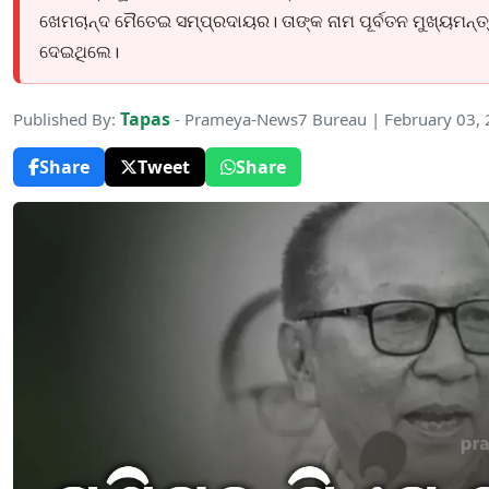
ଖେମଚାନ୍ଦ ମୈତେଇ ସମ୍ପ୍ରଦାୟର। ତାଙ୍କ ନାମ ପୂର୍ବତନ ମୁଖ୍ୟମନ୍ତ୍ର
ଦେଇଥିଲେ।
Tapas
Published By:
- Prameya-News7 Bureau | February 03,
Share
Tweet
Share