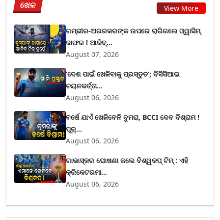
ଖେଳ
View More
ଗମ୍ଭୀର-ଅଗରକରଙ୍କ ଉପରେ ରାଗିଗଲେ ଓ୍ୱାସିମ୍
ଜାଫର ! ଆକିବ୍...
August 07, 2026
‘ଦେଶ ପାଇଁ ଖେଳିବାକୁ ପ୍ରସ୍ତୁତ’; ବିସିସିଆଇ
ଚୟନକର୍ତ୍ତା...
August 06, 2026
ବର୍ଷେ ଯାଏଁ ଖେଳିବେନି ବୁମରା, BCCI ଦେବ ବିଶ୍ରାମ !
ପୂର୍...
August 06, 2026
ଗାଭାସ୍କର ଘୋଷଣା କଲେ ବିଶ୍ୱକପ୍ ଟିମ୍ : ଏହି
କ୍ରିକେଟରମା...
August 06, 2026