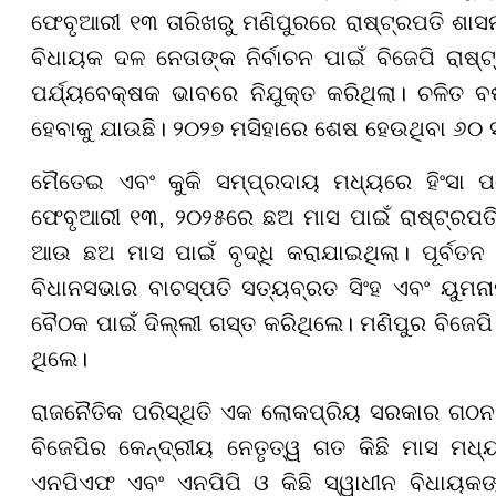
ଫେବୃଆରୀ ୧୩ ତାରିଖରୁ ମଣିପୁରରେ ରାଷ୍ଟ୍ରପତି ଶାସନ
ବିଧାୟକ ଦଳ ନେତାଙ୍କ ନିର୍ବାଚନ ପାଇଁ ବିଜେପି ରାଷ୍
ପର୍ଯ୍ୟବେକ୍ଷକ ଭାବରେ ନିଯୁକ୍ତ କରିଥିଲା। ଚଳିତ ବ
ହେବାକୁ ଯାଉଛି। ୨୦୨୭ ମସିହାରେ ଶେଷ ହେଉଥିବା ୬୦ ସଦ
ମୈତେଇ ଏବଂ କୁକି ସମ୍ପ୍ରଦାୟ ମଧ୍ୟରେ ହିଂସା ପ
ଫେବୃଆରୀ ୧୩, ୨୦୨୫ରେ ଛଅ ମାସ ପାଇଁ ରାଷ୍ଟ୍ରପତି
ଆଉ ଛଅ ମାସ ପାଇଁ ବୃଦ୍ଧି କରାଯାଇଥିଲା। ପୂର୍ବତନ ମ
ବିଧାନସଭାର ବାଚସ୍ପତି ସତ୍ୟବ୍ରତ ସିଂହ ଏବଂ ୟୁମନ
ବୈଠକ ପାଇଁ ଦିଲ୍ଲୀ ଗସ୍ତ କରିଥିଲେ। ମଣିପୁର ବିଜେ
ଥିଲେ।
ରାଜନୈତିକ ପରିସ୍ଥିତି ଏକ ଲୋକପ୍ରିୟ ସରକାର ଗଠନ ପାଇ
ବିଜେପିର କେନ୍ଦ୍ରୀୟ ନେତୃତ୍ୱ ଗତ କିଛି ମାସ ମ
ଏନପିଏଫ ଏବଂ ଏନପିପି ଓ କିଛି ସ୍ୱାଧୀନ ବିଧାୟକଙ