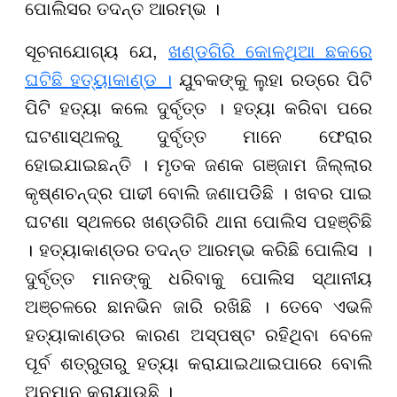
ପୋଲିସର ତଦନ୍ତ ଆରମ୍ଭ ।
ସୂଚନାଯୋଗ୍ୟ ଯେ,
ଖଣ୍ଡଗିରି କୋଳଥିଆ ଛକରେ
ଘଟିଛି ହତ୍ୟାକାଣ୍ଡ ।
ଯୁବକଙ୍କୁ ଲୁହା ରଡ୍‌ରେ ପିଟି
ପିଟି ହତ୍ୟା କଲେ ଦୁର୍ବୃତ୍ତ । ହତ୍ୟା କରିବା ପରେ
ଘଟଣାସ୍ଥଳରୁ ଦୁର୍ବୃତ୍ତ ମାନେ ଫେରାର
ହୋଇଯାଇଛନ୍ତି । ମୃତକ ଜଣକ ଗଞ୍ଜାମ ଜିଲ୍ଲାର
କୃଷ୍ଣଚନ୍ଦ୍ର ପାଢୀ ବୋଲି ଜଣାପଡିଛି । ଖବର ପାଇ
ଘଟଣା ସ୍ଥଳରେ ଖଣ୍ଡଗିରି ଥାନା ପୋଲିସ ପହଞ୍ଚିଛି
। ହତ୍ୟାକାଣ୍ଡର ତଦନ୍ତ ଆରମ୍ଭ କରିଛି ପୋଲିସ ।
ଦୁର୍ବୃତ୍ତ ମାନଙ୍କୁ ଧରିବାକୁ ପୋଲିସ ସ୍ଥାନୀୟ
ଅଞ୍ଚଳରେ ଛାନଭିନ ଜାରି ରଖିଛି । ତେବେ ଏଭଳି
ହତ୍ୟାକାଣ୍ଡର କାରଣ ଅସ୍ପଷ୍ଟ ରହିଥିବା ବେଳେ
ପୂର୍ବ ଶତ୍ରୁତାରୁ ହତ୍ୟା କରାଯାଇଥାଇପାରେ ବୋଲି
ଅନୁମାନ କରାଯାଉଛି ।