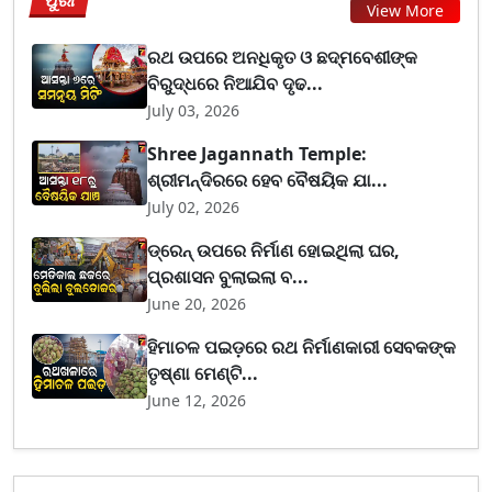
View More
ରଥ ଉପରେ ଅନଧିକୃତ ଓ ଛଦ୍ମବେଶୀଙ୍କ
ବିରୁଦ୍ଧରେ ନିଆଯିବ ଦୃଢ...
July 03, 2026
Shree Jagannath Temple:
ଶ୍ରୀମନ୍ଦିରରେ ହେବ ବୈଷୟିକ ଯା...
July 02, 2026
ଡ୍ରେନ୍ ଉପରେ ନିର୍ମାଣ ହୋଇଥିଲା ଘର,
ପ୍ରଶାସନ ବୁଲାଇଲା ବ...
June 20, 2026
ହିମାଚଳ ପଇଡ଼ରେ ରଥ ନିର୍ମାଣକାରୀ ସେବକଙ୍କ
ତୃଷ୍ଣା ମେଣ୍ଟି...
June 12, 2026