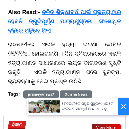
Also Read:-
ଚଳିତ ଶିକ୍ଷାବର୍ଷ ପାଇଁ ପ୍ରତ୍ୟାହାର
ହେବନି ତ୍ରୁଟିପୂର୍ଣ୍ଣ ପାଠ୍ୟପୁସ୍ତକ, ସଂଶୋଧିତ
ବହିରେ ପଢ଼ିବେ ପିଲା
ରାଜଧାନୀରେ ଏଭଳି ହତ୍ୟା ଘଟଣା ଯେମିତି
ନିତିଦିନିଆ ହୋଇଗଲାଣି । ଦିନ ଦ୍ବିପ୍ରହରରେ ଏଭଳି
ହତ୍ୟାକାଣ୍ଡ ସାଧାରଣରେ ଭୟର ବାତାବରଣ ସୃଷ୍ଟି
କରୁଛି । ଏଭଳି ହତ୍ୟାକାଣ୍ଡ ପରେ ସୁରକ୍ଷା
ବ୍ୟବସ୍ଥାକୁ ନେଇ ପ୍ରଶ୍ନ ଉଠିଛି ।
Tags:
prameyanews7
Odisha News
×
ବୈତରଣୀରେ ସ୍ଥିତି ସୁଧୁରିନି, ଏପଟେ
ଫୁଲିଲାଣି ସାଳନ୍ଦୀ ଓ ଶାଖା, ବଢ଼ୁଛି
ବନ୍ୟା ଭୟ
ବିଜ୍ଞାନ
View More