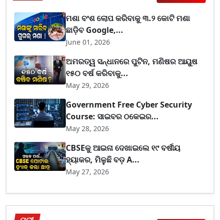
ମଶା ବଂଶ ଲୋପ କରିବାକୁ ୩.୨ କୋଟି ମଶା
ଛାଡ଼ିବ Google,...
June 01, 2026
ଅମରତ୍ୱ ସନ୍ଧାନରେ ପୁଟିନ, ମଣିଷର ଆୟୁଷ
୧୫୦ ବର୍ଷ କରିବାକୁ...
May 29, 2026
Government Free Cyber Security
Course: ସାଇବର ଠକେଇର...
May 28, 2026
CBSEକୁ ଆଇନା ଦେଖାଇଲେ ୧୯ ବର୍ଷୀୟ
ହ୍ୟାକର, ମିଳୁଛି ବଡ଼ A...
May 27, 2026
ପୁରୀ