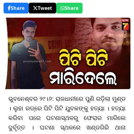
Share
Tweet
Share
ଭୁବନେଶ୍ବର ୨୯।୬: ରାଜଧାନୀରେ ପୁଣି ଗଡ଼ିଲା ମୁଣ୍ଡ
। ଲୁହା ରଡ୍‌ରେ ପିଟି ପିଟି ଯୁବକଙ୍କୁ ହତ୍ୟା । ହତ୍ୟା
କରିବା ପରେ ଘଟଣାସ୍ଥଳରୁ ଫେରାର ମାରିଲେ
ଦୁର୍ବୃତ୍ତ । ଘଟଣା ସ୍ଥଳରେ ଖଣ୍ଡଗିରି ଥାନା