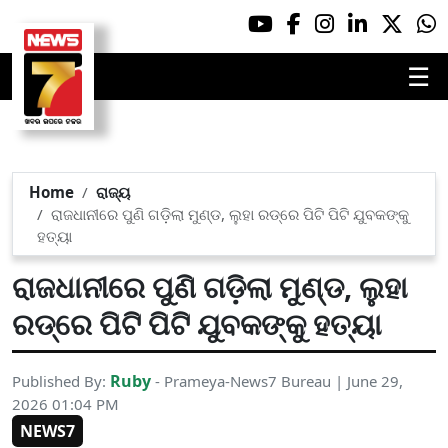
☰
Home
ରାଜ୍ୟ
ରାଜଧାନୀରେ ପୁଣି ଗଡ଼ିଲା ମୁଣ୍ଡ, ଲୁହା ରଡ୍‌ରେ ପିଟି ପିଟି ଯୁବକଙ୍କୁ
ହତ୍ୟା
ରାଜଧାନୀରେ ପୁଣି ଗଡ଼ିଲା ମୁଣ୍ଡ, ଲୁହା
ରଡ୍‌ରେ ପିଟି ପିଟି ଯୁବକଙ୍କୁ ହତ୍ୟା
Ruby
Published By:
- Prameya-News7 Bureau | June 29,
2026 01:04 PM
NEWS7