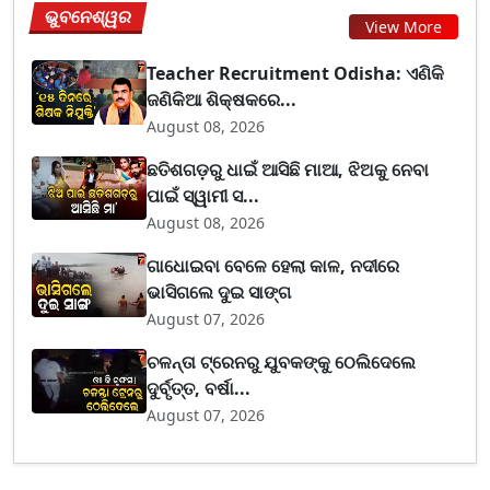
ଭୁବନେଶ୍ୱର
View More
Teacher Recruitment Odisha: ଏଣିକି
ଜଣିକିଆ ଶିକ୍ଷକରେ...
August 08, 2026
ଛତିଶଗଡ଼ରୁ ଧାଇଁ ଆସିଛି ମାଆ, ଝିଅକୁ ନେବା
ପାଇଁ ସ୍ୱାମୀ ସ...
August 08, 2026
ଗାଧୋଇବା ବେଳେ ହେଲା କାଳ, ନଦୀରେ
ଭାସିଗଲେ ଦୁଇ ସାଙ୍ଗ
August 07, 2026
ଚଳନ୍ତା ଟ୍ରେନରୁ ଯୁବକଙ୍କୁ ଠେଲିଦେଲେ
ଦୁର୍ବୃତ୍ତ, ବର୍ଷା...
August 07, 2026