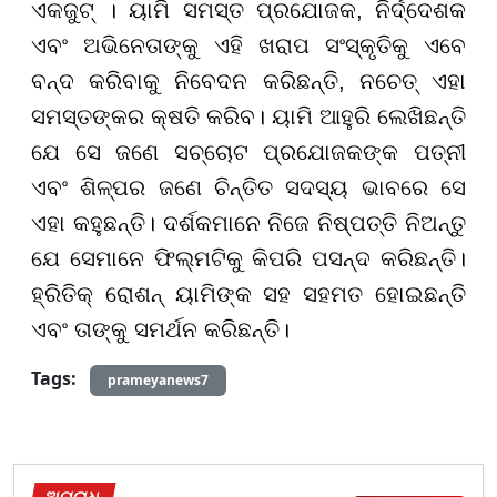
ଏକଜୁଟ୍ । ୟାମି ସମସ୍ତ ପ୍ରଯୋଜକ, ନିର୍ଦ୍ଦେଶକ
ଏବଂ ଅଭିନେତାଙ୍କୁ ଏହି ଖରାପ ସଂସ୍କୃତିକୁ ଏବେ
ବନ୍ଦ କରିବାକୁ ନିବେଦନ କରିଛନ୍ତି, ନଚେତ୍ ଏହା
ସମସ୍ତଙ୍କର କ୍ଷତି କରିବ। ୟାମି ଆହୁରି ଲେଖିଛନ୍ତି
ଯେ ସେ ଜଣେ ସଚ୍ଚୋଟ ପ୍ରଯୋଜକଙ୍କ ପତ୍ନୀ
ଏବଂ ଶିଳ୍ପର ଜଣେ ଚିନ୍ତିତ ସଦସ୍ୟ ଭାବରେ ସେ
ଏହା କହୁଛନ୍ତି। ଦର୍ଶକମାନେ ନିଜେ ନିଷ୍ପତ୍ତି ନିଅନ୍ତୁ
ଯେ ସେମାନେ ଫିଲ୍ମଟିକୁ କିପରି ପସନ୍ଦ କରିଛନ୍ତି।
ହ୍ରିତିକ୍ ରୋଶନ୍ ୟାମିଙ୍କ ସହ ସହମତ ହୋଇଛନ୍ତି
ଏବଂ ତାଙ୍କୁ ସମର୍ଥନ କରିଛନ୍ତି।
Tags:
prameyanews7