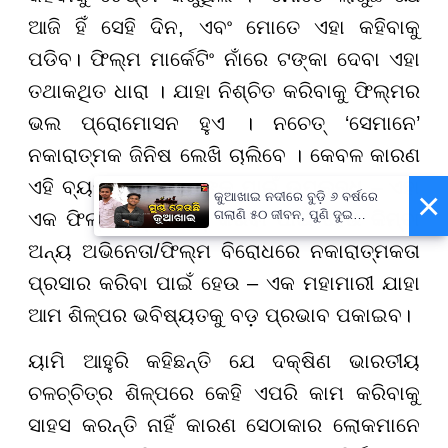
ଆଜି ହିଁ ସେହି ଦିନ, ଏବଂ ମୋତେ ଏହା କହିବାକୁ
ପଡିବ। ଫିଲ୍ମ ମାର୍କେଟିଂ ନାଁରେ ଟଙ୍କା ଦେବା ଏହା
ତଥାକଥିତ ଧାରା । ଯାହା ନିଶ୍ଚିତ କରିବାକୁ ଫିଲ୍ମର
ଭଲ ପ୍ରୋମୋସନ ହୁଏ । ନଚେତ୍ ‘ସେମାନେ’
ନକାରାତ୍ମକ ଜିନିଷ ଲେଖି ଚାଲିବେ । କେବଳ କାରଣ
ଏହି ବ୍ୟବସ୍ଥା ସମସ୍ତଙ୍କ ପାଇଁ ଉପଲବ୍ଧ – ଏହା
×
କୁଆଖାଇ ନଦୀରେ ବୁଡ଼ି ୬ ବର୍ଷରେ
ଗଲାଣି ୫୦ ଜୀବନ, ପୁଣି ଦୁଇ
ଏକ ଫିଲ୍ମ ‘ପ୍ରମୋଟ୍’ କରିବା ପାଇଁ ହେଉ କିମ୍ବା
ସାଙ୍ଗଙ୍କ ମୃତ୍ୟୁ
ଅନ୍ୟ ଅଭିନେତା/ଫିଲ୍ମ ବିରୋଧରେ ନକାରାତ୍ମକତା
ପ୍ରସାର କରିବା ପାଇଁ ହେଉ – ଏକ ମହାମାରୀ ଯାହା
ଆମ ଶିଳ୍ପର ଭବିଷ୍ୟତକୁ ବଡ଼ ପ୍ରଭାବ ପକାଇବ।
ୟାମି ଆହୁରି କହିଛନ୍ତି ଯେ ଦକ୍ଷିଣ ଭାରତୀୟ
ଚଳଚ୍ଚିତ୍ର ଶିଳ୍ପରେ କେହି ଏପରି କାମ କରିବାକୁ
ସାହସ କରନ୍ତି ନାହିଁ କାରଣ ସେଠାକାର ଲୋକମାନେ