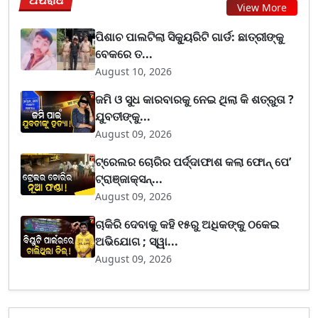
ଅପରାଧ
View More
ପିଶାଚ ପାଲଟିଲା ସିକ୍ୟୁରିଟି ଗାର୍ଡ: ଛାତ୍ରୀଙ୍କୁ
ବେକରେ ତ...
August 10, 2026
ଜମି ଓ ସୁଧ କାରବାରକୁ ନେଇ ଥିଲା କି ଶତ୍ରୁତା ?
ଯୁବତୀଙ୍କୁ...
August 09, 2026
ଟ୍ରେଲର ଚୋରିର ପର୍ଦ୍ଦାଫାଶ କଲା ଫୋନ୍ ପେ’
ଟ୍ରାଞ୍ଜାକ୍ସନ୍...
August 09, 2026
ଚାକିରି ଦେବାକୁ କହି ୧୫ରୁ ଅଧିକଙ୍କୁ ଠକେଇ
ଅଭିଯୋଗ ; ସ୍ୱା...
August 09, 2026