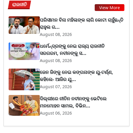
ରାଜନୀତି
View More
ପରିସୀମନ ବିନା ମହିଳାଙ୍କ ଲାଗି କୋଟା ଚାହୁଁଛନ୍ତି
ରାହୁଲ ଗ...
August 08, 2026
ଧର୍ମେନ୍ଦ୍ରଙ୍କୁ ନେଇ ରାଜ୍ୟ ରାଜନୀତି
ସରଗରମ, ନବୀନଙ୍କୁ ସ...
August 08, 2026
ଜେନ ଜିଙ୍କୁ ନେଇ କଙ୍ଗନାଙ୍କ ୟୁ-ଟର୍ଣ୍ଣ,
କହିଲେ- ଆଜିର ଯୁ...
August 07, 2026
ଦିଲ୍ଲୀରେ ନୀତିନ ନବୀନଙ୍କୁ ଭେଟିଲେ
ମନମୋହନ ସାମଲ, ବିଭିନ...
August 06, 2026