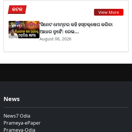
କଟକ
View More
‘ସିନେଟ ମେମ୍ବର କହି ହସ୍ତକ୍ଷେପ କରିବା
ଆଧାର ନୁହେଁ’: ରେଭ...
August 06, 2026
News
News7 Odia
Prameya-ePaper
Prameya-Odia