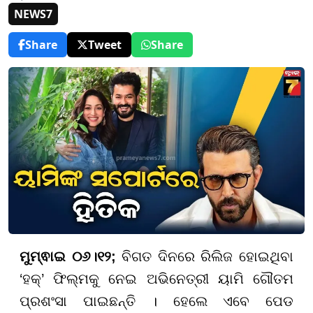
NEWS7
Share
Tweet
Share
ମୁମ୍ଵାଇ ୦୬।୧୨;
ବିଗତ ଦିନରେ ରିଲିଜ ହୋଇଥିବା
‘ହକ୍’ ଫିଲ୍ମକୁ ନେଇ ଅଭିନେତ୍ରୀ ୟାମି ଗୌତମ
ପ୍ରଶଂସା ପାଇଛନ୍ତି । ହେଲେ ଏବେ ପେଡ