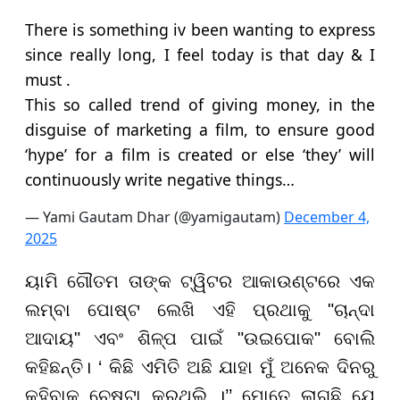
There is something iv been wanting to express
since really long, I feel today is that day & I
must .
This so called trend of giving money, in the
disguise of marketing a film, to ensure good
‘hype’ for a film is created or else ‘they’ will
continuously write negative things…
— Yami Gautam Dhar (@yamigautam)
December 4,
2025
ୟାମି ଗୌତମ ତାଙ୍କ ଟ୍ୱିଟର ଆକାଉଣ୍ଟରେ ଏକ
ଲମ୍ବା ପୋଷ୍ଟ ଲେଖି ଏହି ପ୍ରଥାକୁ "ଚାନ୍ଦା
ଆଦାୟ" ଏବଂ ଶିଳ୍ପ ପାଇଁ "ଉଇପୋକ" ବୋଲି
କହିଛନ୍ତି। ‘ କିଛି ଏମିତି ଅଛି ଯାହା ମୁଁ ଅନେକ ଦିନରୁ
କହିବାକୁ ଚେଷ୍ଟା କରୁଥିଲି ।’’ ମୋତେ ଲାଗୁଛି ଯେ