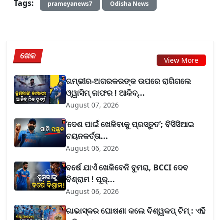
Tags:
prameyanews7
Odisha News
ଖେଳ
View More
ଗମ୍ଭୀର-ଅଗରକରଙ୍କ ଉପରେ ରାଗିଗଲେ
ଓ୍ୱାସିମ୍ ଜାଫର ! ଆକିବ୍...
August 07, 2026
‘ଦେଶ ପାଇଁ ଖେଳିବାକୁ ପ୍ରସ୍ତୁତ’; ବିସିସିଆଇ
ଚୟନକର୍ତ୍ତା...
August 06, 2026
ବର୍ଷେ ଯାଏଁ ଖେଳିବେନି ବୁମରା, BCCI ଦେବ
ବିଶ୍ରାମ ! ପୂର୍...
August 06, 2026
ଗାଭାସ୍କର ଘୋଷଣା କଲେ ବିଶ୍ୱକପ୍ ଟିମ୍ : ଏହି