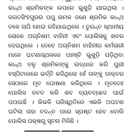
କାନ୍ଥ ଶ୍ରମିକଙ୍କ ଉପରେ ଭୁଶୁଡ଼ି ଯାଇଥିଲା ।
ଜଗତସିଂହପୁରର ପପୁ ନାମକ ଜଣେ ଶ୍ରମିକ କାନ୍ଥ
ତଳେ ଚାପି ହୋଇ ରହିଯାଇଥିଲେ । ତୁରନ୍ତ ସ୍ଥାନୀୟ
ଲୋକେ ଅଗ୍ନିଶମ ବାହିନୀ ଏବଂ ପୋଲିସକୁ ଖବର
ଦେଇଥିଲେ । ତେବେ ଅଗ୍ନିଶମ ବାହିନୀର କର୍ମଚାରୀ
ମାନେ ଘଟଣାସ୍ଥଳରେ ପହଞ୍ଚି ଭୁଶୁଡ଼ି ପଡ଼ିଥିବା
କାନ୍ଥ ତଳୁ ଶ୍ରମିକଙ୍କୁ ଉଦ୍ଧାର କରି ପୁରୀ
ହସ୍ପିଟାଲରେ ଭର୍ତ୍ତି କରିଥିଲେ ହେଁ ତାଙ୍କୁ ଡାକ୍ତର
ସେଠାରେ ମୃତ ଘୋଷଣା କରିଥିଲେ । ମୃତଦେହ
ପୋଲିସ ଜବତ କରି ଶବ ବ୍ୟବଚ୍ଛେଦ ପାଇଁ
ପଠାଇଛି । କିଭଳି ପରିସ୍ଥିତିରେ ଏଭଳି ଅଘଟଣ
ଘଟିଲା ତାହା ତଦନ୍ତ ପରେ ସ୍ପଷ୍ଟ ହେବ ବୋଲି
ପୋଲିସ ପକ୍ଷରୁ ସୂଚନା ମିଳିଛି ।