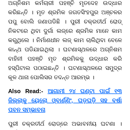
ଅଗ୍ନିଶମ କର୍ମଚାରୀ ପହଞ୍ଚି ମୃତଦେହ ଉଦ୍ଧାର
କରିଛନ୍ତି । ମୃତ ଶ୍ରମିକ ଜଗତସିଂହପୁର ଅଞ୍ଚଳର
ପପୁ ବୋଲି ଜଣାପଡିଛି । ପୁରୀ ଚକ୍ରତୀର୍ଥ ରୋଡ୍
ନିକଟରେ ଥିବା ଦୁର୍ଗା ଲଜ୍‌ରେ ଶ୍ରମିକ ମାନେ କାମ
କରୁଥିଲେ । ନିର୍ମାଣଧୀନ ଲଜ୍ କାମ ଚାଲିଥିବା ବେଳେ
କାନ୍ଥ ପଡିଯାଇଥିଲା । ଘଟଣାସ୍ଥଳରେ ଅଗ୍ନିଶମ
ବାହିନୀ ପହଞ୍ଚି ମୃତ ଶ୍ରମିକକୁ ଉଦ୍ଧାର କରି
ହସ୍ପିଟାଲ ପଠାଇଛନ୍ତି । ଘଟଣାସ୍ଥଳରେ ସମୁଦ୍ର
କୂଳ ଥାନା ପୋଲିସର ତଦନ୍ତ ଆରମ୍ଭ ।
Also Read:-
ଆଗାମୀ ୨୪ ଘଣ୍ଟା ପାଇଁ ୧୩
ଜିଲ୍ଲାକୁ ୟେଲୋ ଓ୍ବାର୍ଣ୍ଣିଂ, ଘଡ଼ଘଡ଼ି ସହ ବର୍ଷା
ପବନ ସମ୍ଭାବନା
ପୁରୀ ଚକ୍ରତୀର୍ଥ ରୋଡ୍‌ରେ ଅଭାବନୀୟ ଘଟଣା ।