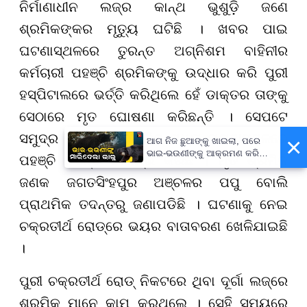
ନିର୍ମାଣାଧୀନ ଲଜ୍‌ର କାନ୍ଥ ଭୁଶୁଡ଼ି ଜଣେ
ଶ୍ରମିକଙ୍କର ମୃତ୍ୟୁ ଘଟିଛି । ଖବର ପାଇ
ଘଟଣାସ୍ଥଳରେ ତୁରନ୍ତ ଅଗ୍ନିଶମ ବାହିନୀର
କର୍ମଚାରୀ ପହଞ୍ଚି ଶ୍ରମିକଙ୍କୁ ଉଦ୍ଧାର କରି ପୁରୀ
ହସ୍ପିଟାଲରେ ଭର୍ତ୍ତି କରିଥିଲେ ହେଁ ଡାକ୍ତର ତାଙ୍କୁ
ସେଠାରେ ମୃତ ଘୋଷଣା କରିଛନ୍ତି । ସେପଟେ
ସମୁଦ୍ର କୂଳ ଥାନା ପୋଲିସ ମଧ୍ୟ ଘଟଣାସ୍ଥଳରେ
×
ଆଗ ନିଜ ଛୁଆଙ୍କୁ ଖାଇଲା, ପରେ
ଭାଇ-ଭଉଣୀଙ୍କୁ ଆକ୍ରମଣ କରି
ପହଞ୍ଚି ତଦନ୍ତ ଆରମ୍ଭ କରିଛି । ମୃତ ଶ୍ରମିକ
ମାରିଦେଲା ଭାଲୁ...
ଜଣକ ଜଗତସିଂହପୁର ଅଞ୍ଚଳର ପପୁ ବୋଲି
ପ୍ରାଥମିକ ତଦନ୍ତରୁ ଜଣାପଡିଛି । ଘଟଣାକୁ ନେଇ
ଚକ୍ରତୀର୍ଥ ରୋଡ୍‌ରେ ଭୟର ବାତାବରଣ ଖେଳିଯାଇଛି
।
ପୁରୀ ଚକ୍ରତୀର୍ଥ ରୋଡ୍ ନିକଟରେ ଥିବା ଦୂର୍ଗା‌ ଲଜ୍‌ରେ
ଶ୍ରମିକ ମାନେ କାମ କରୁଥିଲେ । ସେହି ସମୟରେ