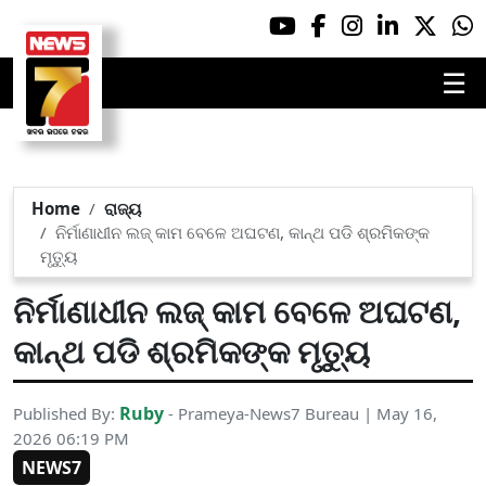
☰
Home
ରାଜ୍ୟ
ନିର୍ମାଣାଧୀନ ଲଜ୍ କାମ ବେଳେ ଅଘଟଣ, କାନ୍ଥ ପଡି ଶ୍ରମିକଙ୍କ
ମୃତ୍ୟୁ
ନିର୍ମାଣାଧୀନ ଲଜ୍ କାମ ବେଳେ ଅଘଟଣ,
କାନ୍ଥ ପଡି ଶ୍ରମିକଙ୍କ ମୃତ୍ୟୁ
Ruby
Published By:
- Prameya-News7 Bureau | May 16,
2026 06:19 PM
NEWS7