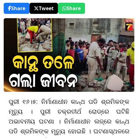
Share
Tweet
Share
ପୁରୀ ୧୬।୫: ନିର୍ମାଣାଧୀନ କାନ୍ଥ ପଡି ଶ୍ରମିକଙ୍କ
ମୃତ୍ୟୁ । ପୁରୀ ଚକ୍ରତୀର୍ଥ ରୋଡ୍‌ରେ ଘଟିଛି
ଅଭାବନୀୟ ଘଟଣା । ନିର୍ମାଣାଧୀନ ଲଜ୍‌ରେ କାନ୍ଥ
ପଡି ଶ୍ରମିକଙ୍କ ମୃତ୍ୟୁ ହୋଇଛି । ଘଟଣାସ୍ଥଳରେ