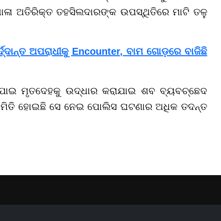
ମଶାଳା ଅତିରିକ୍ତ ତହସିଲଦାରଙ୍କ ଉପସ୍ଥିତିରେ ମାଟି ତଳୁ
୍ଦାନ୍ତ ଅପରାଧୀକୁ Encounter, ବାମ ଗୋଡ଼ରେ ବାଜିଛି
ାଯାଇ ମୃତଦେହକୁ ଉଦ୍ଧାର କରାଯାଇ ଶବ ବ୍ୟବଚ୍ଛେଦ
କେମିତି ହୋଇଛି ସେ ନେଇ ପୋଲିସ ଘଟଣାର ଅଧିକ ତଦନ୍ତ