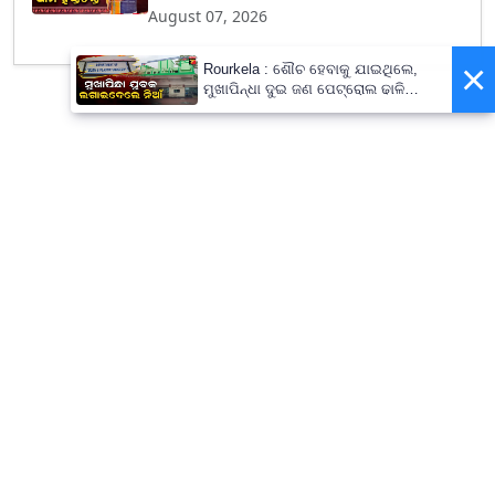
August 07, 2026
×
Rourkela : ଶୌଚ ହେବାକୁ ଯାଇଥିଲେ,
ମୁଖାପିନ୍ଧା ଦୁଇ ଜଣ ପେଟ୍ରୋଲ ଢାଳି
ଲଗାଇଦେଲେ ନିଆଁ