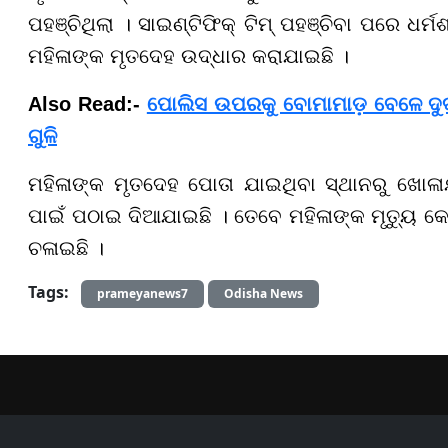
ପହଞ୍ଚିଥିଲା । ସାଇଣ୍ଟିଫିକ୍ ଟିମ୍ ପହଞ୍ଚିବା ପରେ ଧର୍
ମହିଳାଙ୍କ ମୃତଦେହ ଉଦ୍ଧାର କରାଯାଇଛି ।
Also Read:-
ପୋଲିସ ଉପରକୁ ବୋମାମାଡ଼ ବେଳେ ଦୁର୍ଦ
ଗୁଳି
ମହିଳାଙ୍କ ମୃତଦେହ ପୋତା ଯାଇଥିବା ସ୍ଥାନରୁ ଖୋଳ
ପାଇଁ ପଠାଇ ଦିଆଯାଇଛି । ତେବେ ମହିଳାଙ୍କ ମୃତ୍ୟୁ 
ଚଳାଇଛି ।
Tags:
prameyanews7
Odisha News