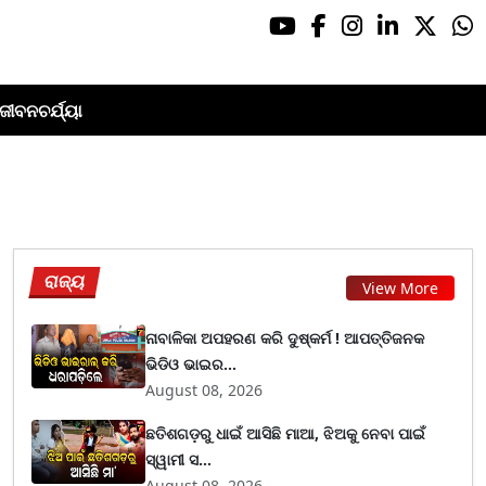
ଜୀବନଚର୍ଯ୍ୟା
ରାଜ୍ୟ
View More
ନାବାଳିକା ଅପହରଣ କରି ଦୁଷ୍କର୍ମ ! ଆପତ୍ତିଜନକ
ଭିଡିଓ ଭାଇର...
August 08, 2026
ଛତିଶଗଡ଼ରୁ ଧାଇଁ ଆସିଛି ମାଆ, ଝିଅକୁ ନେବା ପାଇଁ
ସ୍ୱାମୀ ସ...
August 08, 2026