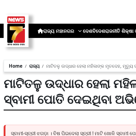
ରାଜ୍ୟ
ମହାନଗର
ଦେଶ
ବିଦେଶ
ରାଜନୀତି
ଶିକ୍ଷା 
Home
ରାଜ୍ୟ
ମାଟିତଳୁ ଉଦ୍ଧାର ହେଲା ମହିଳାଙ୍କ ମୃତଦେହ, ମୃତ୍ୟ
ମାଟିତଳୁ ଉଦ୍ଧାର ହେଲା ମହି
ସ୍ବାମୀ ପୋତି ଦେଇଥିବା ଅ
ସ୍ବାମୀ-ସ୍ତ୍ରୀ ଝଗଡ଼ା । ବିଷ ପିଇଦେଲା ସ୍ତ୍ରୀ ! ମାଟି ଖୋଳି ସ୍ବାମ