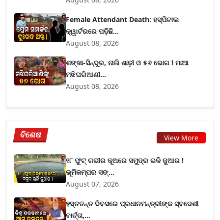
Female Attendant Death: ହସ୍ପିଟାଲ
କ୍ୱାର୍ଟରରେ ପଡ଼ିଛି...
August 08, 2026
ଶଙ୍ଖା-ସିନ୍ଦୂର, ନାଲି ଶାଢ଼ୀ ଓ ୫୬ ଭୋଗ ! ମାଆ
ମଝିଘରିଆଣୀ...
August 08, 2026
ବିଶେଷ
View More
୧୮ ଫୁଟ୍ ଗଭୀର କୂଅରେ ସମୁଦ୍ର ଭଳି ଜୁଆର !
ଭୂମିକମ୍ପର ସଙ୍...
August 07, 2026
ହସ୍ତତନ୍ତ ଦିବସରେ ପ୍ରଧାନମନ୍ତ୍ରୀଙ୍କ ସ୍ବଦେଶୀ
ବାର୍ତ୍ତା,...