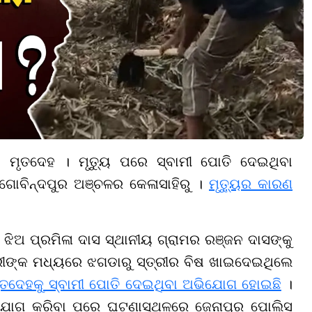
କ ମୃତଦେହ । ମୃତ୍ୟୁ ପରେ ସ୍ବାମୀ ପୋତି ଦେଇଥିବା
ଗୋବିନ୍ଦପୁର ଅଞ୍ଚଳର କେଳାସାହିରୁ ।
ମୃତ୍ୟୁର କାରଣ
ିଅ ପ୍ରମିଳା ଦାସ ସ୍ଥାନୀୟ ଗ୍ରାମର ରଞ୍ଜନ ଦାସଙ୍କୁ
୍ରୀଙ୍କ ମଧ୍ୟରେ ଝଗଡାରୁ ସ୍ତ୍ରୀର ବିଷ ଖାଇଦେଇଥିଲେ
ମୃତଦେହକୁ ସ୍ବାମୀ ପୋତି ଦେଇଥିବା ଅଭିଯୋଗ ହୋଇଛି
।
ଭିଯୋଗ କରିବା ପରେ ଘଟଣାସ୍ଥଳରେ ଜେନାପୁର ପୋଲିସ