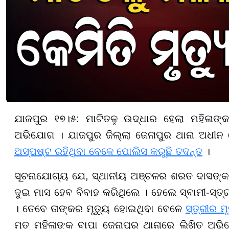
ଯାଜପୁର ୧୭।୫: ମାଟିତଳୁ ଉଦ୍ଧାର ହେଲା ମହିଳାଙ୍
ଅଭିଯୋଗ । ଯାଜପୁର ଜିଲ୍ଲା ଜେନାପୁର ଥାନା ଅଧୀନ 
ଅସ୍ପଷ୍ଟ ରହିଥିବା ବେଳେ ପୋଲିସ କରୁଛି ତଦନ୍ତ
।
ସୂଚନାଯୋଗ୍ୟ ଯେ, ସ୍ଥାନୀୟ ଅଞ୍ଚଳର ଶରତ ଦାସଙ୍କ ଝ
ଦୁଇ ମାସ ହେବ ବିବାହ କରିଥିଲେ । ହେଲେ ସ୍ବାମୀ-ସ୍ତ
। ତେବେ ତାଙ୍କର ମୃତ୍ୟୁ ହୋଇଥିବା ବେଳେ
ସ୍ତ୍ରୀର 
ମୃତ ମହିଳାଙ୍କ ବାପା ଜେନାପୁର ଥାନାରେ ଲିଖିତ ଅ