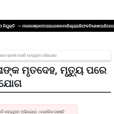
ଓ ନିଯୁକ୍ତି
ମନୋରଞ୍ଜନ
ଅପରାଧ
ଖେଳ
ବାଣିଜ୍ୟ
ରାଶିଫଳ
ବିଶେଷ
ପାଣିପାଗ
ୁ ପରେ ସ୍ବାମୀ ପୋତି ଦେଇଥିବା ଅଭିଯୋଗ
ଳାଙ୍କ ମୃତଦେହ, ମୃତ୍ୟୁ ପରେ
ଭିଯୋଗ
ୀ ପୋତି ଦେଇଥିବା ଅଭିଯୋଗ । ପୋଲିସ ପହଞ୍ଚି