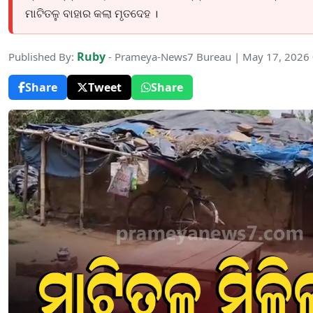
ମାଟିତଳୁ ବାହାର କଲା ମୃତଦେହ ।
Ruby
Published By:
- Prameya-News7 Bureau | May 17, 2026
Share
Tweet
Share