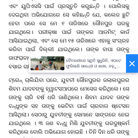
ଏବଂ ୟୁପିଏସସି ପାଇଁ ପ୍ରସ୍ତୁତି କରୁଛନ୍ତି । ପୋଲିସକୁ
ଦେଇଥିବା ଅଭିଯୋଗରେ ସେ କହିଛନ୍ତି ଯେ, କଲେଜ ଛୁଟି
ହେବା ପରେ ସେ ମେ ୧ ତାରିଖରେ ଜୌନପୁର ଘରକୁ
ଯାଇଥିଲେ। ପରୀକ୍ଷା ପାଇଁ ତାଙ୍କର ଆଡମିଟ୍ କାର୍ଡ
ଆସିଯାଇଥିଲା, ଏବଂ ସେ ମେ ୧୫ ତାରିଖରେ ଏହାକୁ ସଂଗ୍ରହ
କରିବା ପାଇଁ ଦିଲ୍ଲୀ ଯାଇଥିଲେ। ତାଙ୍କ ବାପା ତାଙ୍କୁ
ଜାଫରାବାଦ ଷ୍ଟେସନରେ ସୁହେଲଦେବ ଏକ୍ସପ୍ରେସରେ
×
ବୈତରଣୀରେ ସ୍ଥିତି ସୁଧୁରିନି, ଏପଟେ
ବସାଇ ଚାଲିଯାଇଥିଲେ।
ଫୁଲିଲାଣି ସାଳନ୍ଦୀ ଓ ଶାଖା, ବଢ଼ୁଛି
ବନ୍ୟା ଭୟ
ଟ୍ରେନ୍ ଚାଲିଯିବା ପରେ, ଯୁବତୀ ଜୌନପୁରର ଜଲାଲପୁରର
ଶିବମ ଯାଦବଙ୍କୁ ହ୍ୱାଟସଆପରେ ମେସେଜ କରିଥିଲେ। ସେ
ତାଙ୍କୁ ଚାରି ବର୍ଷ ଧରି ଜାଣିଥିଲେ। ଶିବମ ଯାଦବ ତାଙ୍କ
ବନ୍ଧୁଙ୍କ ସହ ତାଙ୍କୁ ଭେଟିବା ପାଇଁ ଚାରବାଗ ଷ୍ଟେସନ
ଆସିଥିଲା। ସେଠାରୁ ଯୁବତୀଙ୍କୁ ସେମାନେ ସାଙ୍ଗରେ ନେଇ
ଯାଇଥିଲେ । ୩ ଜଣ ବନ୍ଧୁ ମିଶି ଯୁବତୀଙ୍କୁ ଗରଦୁଷ୍କର୍ମ
କରିଥିଲେ ବୋଲି ଅଭିଯୋଗ ହୋଇଛି । ତିନି ଦିନ ଧରି ତାଙ୍କୁ