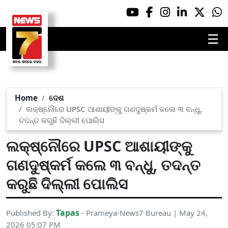
☰
Home
ଦେଶ
ଲକ୍ଷ୍ନୌରେ UPSC ଆଶାୟୀଙ୍କୁ ଗଣଦୁଷ୍କର୍ମ କଲେ ୩ ବନ୍ଧୁ,
ତଦନ୍ତ କରୁଛି ଦିଲ୍ଲୀ ପୋଲିସ
ଲକ୍ଷ୍ନୌରେ UPSC ଆଶାୟୀଙ୍କୁ
ଗଣଦୁଷ୍କର୍ମ କଲେ ୩ ବନ୍ଧୁ, ତଦନ୍ତ
କରୁଛି ଦିଲ୍ଲୀ ପୋଲିସ
Tapas
Published By:
- Prameya-News7 Bureau | May 24,
2026 05:07 PM