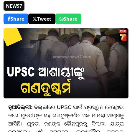
NEWS7
Share
Tweet
Share
ନୂଆଦିଲ୍ଲୀ:
ଦିଲ୍ଲୀରେ UPSC ପାଇଁ ପ୍ରସ୍ତୁତ ହେଉଥିବା
ଜଣେ ଯୁବତୀଙ୍କ ସହ ଗଣଦୁଷ୍କର୍ମର ଏକ ମାମଲା ସାମ୍ନାକୁ
ଆସିଛି। ଯୁବତୀ ଜଣଙ୍କ ଜୌନପୁରରୁ ଦିଲ୍ଲୀ ଯାତ୍ରା