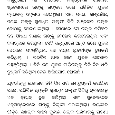
କରୁଥିଲେ। ଏହି ସମୟରେ, ଲକ୍ଷ୍ନୌର ଚାରବାଗ
ଷ୍ଟେସନରେ ତାଙ୍କୁ ତାଙ୍କର ଜଣେ ପରିଚିତ ଯୁବକ
ଟ୍ରେନରୁ ଓହ୍ଲାଇ ଦେଇଥିଲା। ଏହା ପରେ, ସମ୍ପର୍କୀୟ
ଜଣକ ତାଙ୍କୁ ସୁଶାନ୍ତ ଗଲ୍ଫ ସିଟି ଅଞ୍ଚଳର ତାଙ୍କ
କୋଠାକୁ ନେଇଯାଇଥିଲା । ସେଠାରେ ସେ ତାଙ୍କ କଫିରେ
ନିଦ ଔଷଧ ମିଶାଇ ତାଙ୍କୁ ବେହୋସ କରିଦେଇଥିଲା ଏବଂ
ବଳାତ୍କାର କରିଥିଲା। ସେହି ସନ୍ଧ୍ୟାରେ ଅନ୍ୟ ଜଣେ ଯୁବକ
ସେଠାରେ ପହଞ୍ଚିଥିଲା, ସେ ମଧ୍ୟ ଯୁବତୀଙ୍କ ଦୁଷ୍କର୍ମ
କରିଥିଲା । ପରଦିନ ଆଉ ଜଣେ ଯୁବକ ସେଠାରେ
ପହଞ୍ଚିଥିଲା । ତିନି ଜଣ ଯୁବକ ପୀଡ଼ିତାଙ୍କୁ ତିନି ଦିନ ଧରି
ଦୁଷ୍କର୍ମ କରିଥିବା ନେଇ ଅଭିଯୋଗ ହୋଇଛି ।
ଯୁବତୀଙ୍କୁ ଲଗାତାର ତିନି ଦିନ ଧରି ଗଣଦୁଷ୍କର୍ମ କରାଯିବା
ପରେ, ପରିଚିତ ବ୍ୟକ୍ତି ସୁଶାନ୍ତ ଗଲ୍ଫ ସିଟିରୁ ଚାରବାଗକୁ
ଏକ କ୍ୟାବ୍ ବୁକ୍ କରିଥିଲା ଏବଂ ସୁହେଲଦେବ
ଏକ୍ସପ୍ରେସରେ ତାଙ୍କୁ ଦିଲ୍ଲୀ ପଠାଇଥିଲା। ଭୟଭୀତ
ପୀଡ଼ିତା ଜଣଙ୍କ ସାହସ ଜୁଟାଇ ତାଙ୍କ ପରିବାରକୁ ଘଟଣା