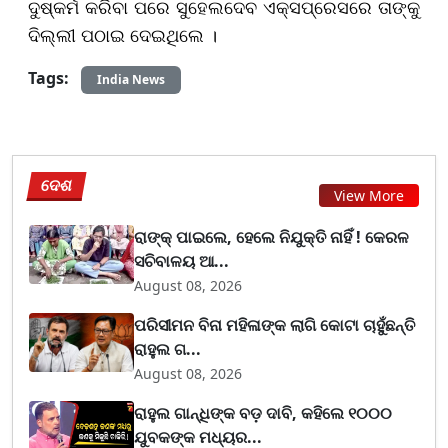
ଦୁଷ୍କର୍ମ କରିବା ପରେ ସୁହେଲଦେବ ଏକ୍ସପ୍ରେସରେ ତାଙ୍କୁ
ଦିଲ୍ଲୀ ପଠାଇ ଦେଇଥିଲେ ।
Tags:
India News
ଦେଶ
View More
ରାଙ୍କ୍ ପାଇଲେ, ହେଲେ ନିଯୁକ୍ତି ନାହିଁ ! କେରଳ
ସଚିବାଳୟ ଆ...
August 08, 2026
ପରିସୀମନ ବିନା ମହିଳାଙ୍କ ଲାଗି କୋଟା ଚାହୁଁଛନ୍ତି
ରାହୁଲ ଗ...
August 08, 2026
ରାହୁଲ ଗାନ୍ଧିଙ୍କ ବଡ଼ ଦାବି, କହିଲେ ୧୦୦୦
ଯୁବକଙ୍କ ମଧ୍ୟର...