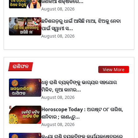
ଜଣିକିଆ ଶିକ୍ଷକରେ...
August 08, 2026
ଛତିଶଗଡ଼ରୁ ଧାଇଁ ଆସିଛି ମାଆ, ଝିଅକୁ ନେବା
ପାଇଁ ସ୍ୱାମୀ ସ...
August 08, 2026
ରାଶିଫଳ
View More
ଧନୁ ରାଶି ବ୍ୟକ୍ତିଙ୍କୁ ଭାଗ୍ୟର ସହଯୋଗ
ମିଳିବ, ନୂଆ କାମର...
August 08, 2026
Horoscope Today : ଅଗଷ୍ଟ ୦୮ ତାରିଖ,
ଶନିବାର ; ଜାଣନ୍ତୁ...
August 08, 2026
କନ୍ୟା ରାଶି ବ୍ୟକ୍ତିଙ୍କୁ କାର୍ଯ୍ୟକ୍ଷେତ୍ରରେ