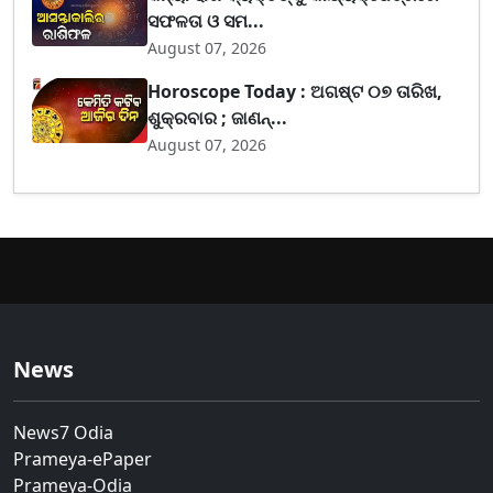
ସଫଳତା ଓ ସମ...
August 07, 2026
Horoscope Today : ଅଗଷ୍ଟ ୦୭ ତାରିଖ,
ଶୁକ୍ରବାର ; ଜାଣନ୍...
August 07, 2026
News
News7 Odia
Prameya-ePaper
Prameya-Odia