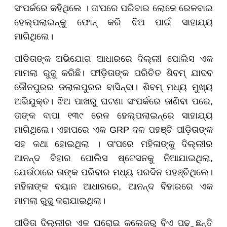
ସଂପର୍କରେ କହିଥିଲେ । ତା'ପରେ ପରିବାର ଲୋକେ ରେଳବାଇ
ହେଲ୍ପଲାଇନ୍କୁ ଫୋନ୍ କରି ଝିଅ ପାଇଁ ସାହାଯ୍ୟ
ମାଗିଥିଲେ।
ପୀଡିତାଙ୍କ ଅଭିଯୋଗ ଆଧାରରେ ଦିଲ୍ଲୀ ପୋଲିସ ଏକ
ମାମଲା ରୁଜୁ କରିଛି। ଫୀଡ଼ିତାଙ୍କ ପରିଚିତ ଶିବମ୍ ଯାଦବ
ଜୌନପୁରର ଜଲାଲପୁରର ବାସିନ୍ଦା। ଶିବମ୍ ମଧ୍ୟ ମୁଖ୍ୟ
ଅଭିଯୁକ୍ତ। ଝିଅ ପାଖରୁ ଘଟଣା ସଂପର୍କରେ ଜାଣିବା ପରେ,
ତାଙ୍କ ବାପା ୧୩୯ ରେଳ ହେଲ୍ପଲାଇନ୍ରେ ସାହାଯ୍ୟ
ମାଗିଥିଲେ। ଏହାପରେ ଏକ GRP ଦଳ ପହଞ୍ଚି ପୀଡ଼ିତାଙ୍କ
ସହ କଥା ହୋଇଥିଲା । ତା'ପରେ ମହିଳାଙ୍କୁ ଦିଲ୍ଲୀର
ଆନନ୍ଦ ବିହାର ପୋଲିସ ଷ୍ଟେସନକୁ ନିଆଯାଇଥିଲା,
ଯେଉଁଠାରେ ତାଙ୍କ ପରିବାର ମଧ୍ୟ ପରଦିନ ପହଞ୍ଚିଥିଲେ।
ମହିଳାଙ୍କ ବୟାନ ଆଧାରରେ, ଆନନ୍ଦ ବିହାରରେ ଏକ
ମାମଲା ରୁଜୁ କରାଯାଇଥିଲା।
ପୀଡିତା ଦିଲ୍ଲୀର ଏକ ଘରୋଇ କଲେଜରୁ ବିଏ ପଢ଼ୁଛନ୍ତି