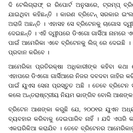
ଦି ଟେଲିଗ୍ରାଫ୍ ର ରିପୋର୍ଟ ଅନୁସାରେ, ଟ୍ରମ୍ପ୍ ବ
ଯାଇଥିବା କହିଛନ୍ତି । କାରଣ ବ୍ରିଟେନ୍ ସରକାର ଇ
ଅରାଜି ଅଛନ୍ତି । ଏହାସହ ସେ ବ୍ରିଟେନକୁ ଚାଗୋସ ଦ୍ୱ
ଦେଇଛନ୍ତି । ଏହି ଦ୍ୱୀପରେ ଡିଏଗୋ ଗାର୍ସିଆ ନାମରେ ଏକ
ପାଇଁ ଆମେରିକା ଏବେ ବ୍ରିଟେନକୁ ଲିଜ୍ ରେ ଦେଇଛି 
ପ୍ରଦାନ କରିବେ ।
ଆମେରିକା ପ୍ରତିରକ୍ଷା ଅଧିକାରୀଙ୍କ କହିବା କଥା
ଏହାପରେ ଡିଏଗୋ ଗାର୍ସିଆରେ ନିଜର ଦବଦବା ଜାହିର 
ପାଇଁ ୟୁଏସ ସେନା ପ୍ରସ୍ତୁତ ଅଛି । ତେବେ ବ୍ରିଟେ
କଲେ ଅନ୍ତରାଷ୍ଟ୍ରୀୟ ନିୟମ ଭାଙ୍ଗିବ ବୋଲି ଆଶଙ୍କା 
ବ୍ରିଟେନ ଆଶଙ୍କା କରୁଛି ଯେ, ୨୦୦୧ର ୟୁଏନ ଅଧ୍ୟ
ବ୍ୟବହାର କରିବାକୁ ଦେଇପାରିବ ନାହିଁ । ଯଦି ଏପରି କ
ଏକଘରିକିଆ କରାଯିବ । ତେବେ ବ୍ରିଟେନର ଆମେରିକାକୁ