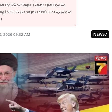
ଉଭା ହୋଇଛି ଇଂଲଣ୍ଡ । ଇରାନ ପ୍ରସଙ୍ଗରେ
କାକୁ ନିଜର ରୟାଲ ଏୟାର ଫୋର୍ସ ବେସ ବ୍ୟବହାର
 ।
NEWS7
0, 2026 09:32 AM