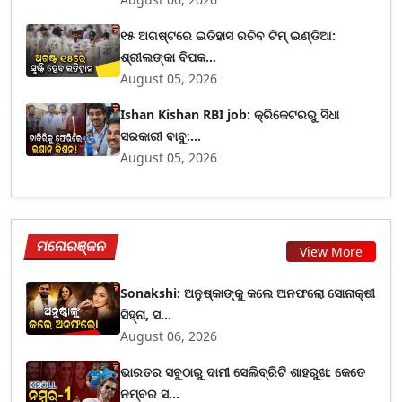
୧୫ ଅଗଷ୍ଟରେ ଇତିହାସ ରଚିବ ଟିମ୍ ଇଣ୍ଡିଆ:
ଶ୍ରୀଲଙ୍କା ବିପକ...
August 05, 2026
Ishan Kishan RBI job: କ୍ରିକେଟରରୁ ସିଧା
ସରକାରୀ ବାବୁ:...
August 05, 2026
ମନୋରଞ୍ଜନ
View More
Sonakshi: ଅନୁଷ୍କାଙ୍କୁ କଲେ ଅନଫଲୋ ସୋନାକ୍ଷୀ
ସିହ୍ନା, ସ...
August 06, 2026
ଭାରତର ସବୁଠାରୁ ଦାମୀ ସେଲିବ୍ରିଟି ଶାହରୁଖ: କେତେ
ନମ୍ବର ସ...