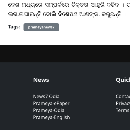
ଦେଶ ମଧ୍ୟରେ ସମ୍ପର୍କରେ ତିକ୍ତତା ଆହୁରି ବଢିବ । 
ଲଗାଇପାରନ୍ତି ବୋଲି ବିଶେଷଜ୍ଞ ଆଶଙ୍କା କରୁଛନ୍ତି ।
Tags:
prameyanews7
News
Quic
News7 Odia
Conta
Prameya-ePaper
Privac
Prameya-Odia
Terms
Prameya-English