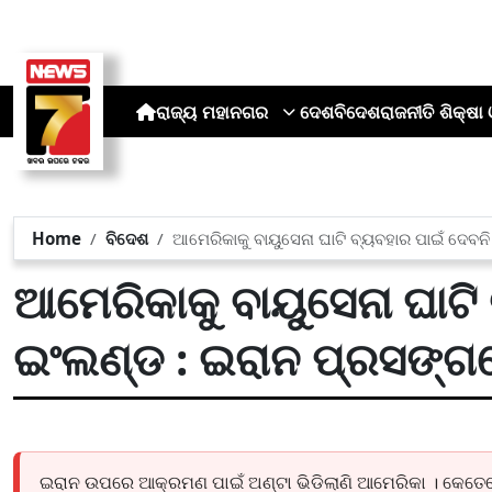
ରାଜ୍ୟ
ମହାନଗର
ଦେଶ
ବିଦେଶ
ରାଜନୀତି
ଶିକ୍ଷା 
Home
ବିଦେଶ
ଆମେରିକାକୁ ବାୟୁସେନା ଘାଟି ବ୍ୟବହାର ପାଇଁ ଦେବନ
ଆମେରିକାକୁ ବାୟୁସେନା ଘାଟି
ଇଂଲଣ୍ଡ : ଇରାନ ପ୍ରସଙ୍ଗ
ଇରାନ ଉପରେ ଆକ୍ରମଣ ପାଇଁ ଅଣ୍ଟା ଭିଡିଲାଣି ଆମେରିକା । କେତେବ