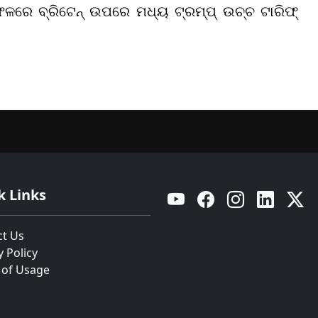
ଫଳରେ ବ୍ରିଟେନ୍ ଉପରେ ମଧ୍ୟ ଟ୍ରମ୍ପ୍ ଉଚ୍ଚ ଟାରିଫ୍
k Links
YouTube
Facebook
Instagram
Linkedin
Twitt
ct Us
y Policy
 of Usage