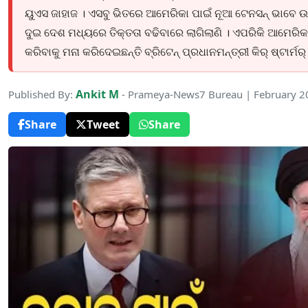
ୟୁଏସ ଜାହାଜ । ଏସବୁ ଭିତରେ ଆମେରିକା ପାଇଁ ନୂଆ ଟେନସନ୍ ଭାବେ 
ଦୁଇ ଦେଶ ମଧ୍ୟରେ ତିକ୍ତତା ବଢିବାରେ ଲାଗିଲାଣି । ଏପରିକି ଆମେରି
କରିବାକୁ ମନା କରିଦେଇଛନ୍ତି ବ୍ରିଟେନ୍ ପ୍ରଧାନମନ୍ତ୍ରୀ କିର୍ ଷ୍ଟାର୍ମର୍
Ankit M
Published By:
- Prameya-News7 Bureau | February 2
Share
Tweet
Share