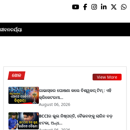
ଜୀବନଚର୍ଯ୍ୟା
ଖେଳ
View More
ଗାଭାସ୍କର ଘୋଷଣା କଲେ ବିଶ୍ୱକପ୍ ଟିମ୍ : ଏହି
କ୍ରିକେଟରମା...
August 06, 2026
BCCIର ଭୁଲ ନିଷ୍ପତ୍ତି, ବୈଭବଙ୍କୁ ଲାଗିବ ବଡ଼
ଝଟକା, ଅନ୍ଧ...
August 06, 2026