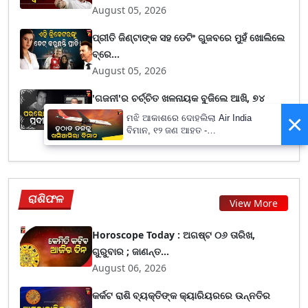
August 05, 2026
ପ୍ରୀତି ଜିଣ୍ଟାଙ୍କ ସହ ଡେଟିଂ ଗୁଜବରେ ମୁହଁ ଖୋଲିଲେ
ବ୍ରେ...
August 05, 2026
'ଗଜନୀ'ର ଚର୍ଚ୍ଚିତ ଖଳନାୟକ ବୁଜିଲେ ଆଖି, ୭୪
ବର୍ଷରେ ପ୍ରଦ...
×
ମଝି ଆକାଶରେ ଦୋହଲିଲା Air India
August 04, 2026
ବିମାନ, ୧୨ ଜଣ ଆହତ -
PrameyaNews7
ରାଶିଫଳ
View More
Horoscope Today : ଅଗଷ୍ଟ ୦୬ ତାରିଖ,
ଗୁରୁବାର ; ଜାଣନ୍ତ...
August 06, 2026
କର୍କଟ ରାଶି ବ୍ୟକ୍ତିଙ୍କ କ୍ୟାରିୟରରେ ଉନ୍ନତିର