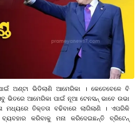
ଇଁ ଅଣ୍ଟା ଭିଡିଲାଣି ଆମେରିକା । କେତେବେଳେ ବି
ସବୁ ଭିତରେ ଆମେରିକା ପାଇଁ ନୂଆ ଟେନସନ୍ ଭାବେ ଉଭା
ମଧ୍ୟରେ ତିକ୍ତତା ବଢିବାରେ ଲାଗିଲାଣି । ଏପରିକି
ୟବହାର କରିବାକୁ ମନା କରିଦେଇଛନ୍ତି ବ୍ରିଟେନ୍