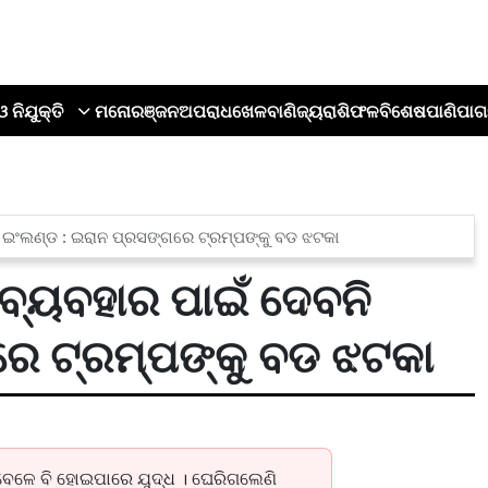
ଓ ନିଯୁକ୍ତି
ମନୋରଞ୍ଜନ
ଅପରାଧ
ଖେଳ
ବାଣିଜ୍ୟ
ରାଶିଫଳ
ବିଶେଷ
ପାଣିପାଗ
ି ଇଂଲଣ୍ଡ : ଇରାନ ପ୍ରସଙ୍ଗରେ ଟ୍ରମ୍ପଙ୍କୁ ବଡ ଝଟକା
 ବ୍ୟବହାର ପାଇଁ ଦେବନି
ରେ ଟ୍ରମ୍ପଙ୍କୁ ବଡ ଝଟକା
େଳେ ବି ହୋଇପାରେ ଯୁଦ୍ଧ । ଘେରିଗଲେଣି