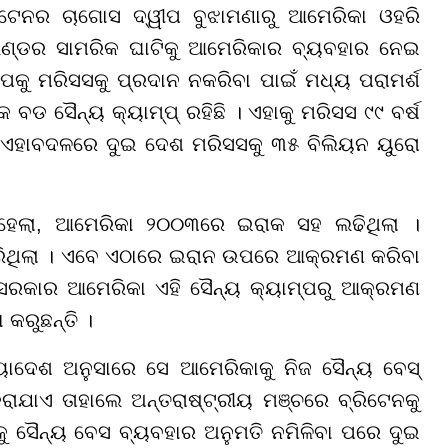
୍ରିଟେନର ଚାଗୋସ ଦ୍ୱୀପ ବୁଝାମଣାରୁ ଆମେରିକା ଓହରି
ଂଲଣ୍ଡର ସାମରିକ ଘାଟିକୁ ଆମେରିକାର ବ୍ୟବହାର ନେଇ
ୀପକୁ ମରିସସକୁ ପ୍ରଦାନ ନକରିବା ପାଇଁ ମଧ୍ୟ ପରାମର୍ଶ
 ବଡ ସୈନ୍ୟ କ୍ୟାମ୍ପ୍ ରହିଛି । ଏହାକୁ ମରିସସ ୯୯ ବର୍ଷ
। ଏହାବଦଳରେ ଦୁଇ ଦେଶ ମରିସସକୁ ୩୫ ବିଲିୟନ ୟୁରୋ
 ହେଲା, ଆମେରିକା ୨୦୦୩ରେ ଇରାକ ସହ ଲଢିଥିଲା ।
କରିଥିଲା । ଏବେ ଏଠାରେ ଇରାନ ଉପରେ ଆକ୍ରମଣ କରିବା
ନ ସରକାର ଆମେରିକା ଏହି ସୈନ୍ୟ କ୍ୟାମ୍ପରୁ ଆକ୍ରମଣ
କରୁଛନ୍ତି ।
ାଦେଶ ଅନୁସାରେ ସେ ଆମେରିକାକୁ ନିଜ ସୈନ୍ୟ ବେସ୍
ରାଯାଏ ତାହାଲେ ଅନ୍ତରାଷ୍ଟ୍ରୀୟ ମଞ୍ଚରେ ବ୍ରିଟେନକୁ
 ସୈନ୍ୟ ବେସ ବ୍ୟବହାର ଅନୁମତି ନମିଳିବା ପରେ ଦୁଇ