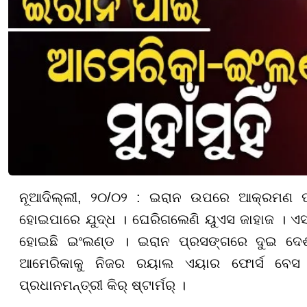
ନୂଆଦିଲ୍ଲୀ, ୨୦/୦୨ : ଇରାନ ଉପରେ ଆକ୍ରମଣ ପା
ହୋଇପାରେ ଯୁଦ୍ଧ । ଘେରିଗଲେଣି ୟୁଏସ ଜାହାଜ । ଏ
ହୋଇଛି ଇଂଲଣ୍ଡ । ଇରାନ ପ୍ରସଙ୍ଗରେ ଦୁଇ ଦେଶ 
ଆମେରିକାକୁ ନିଜର ରୟାଲ ଏୟାର ଫୋର୍ସ ବେସ ବ୍
ପ୍ରଧାନମନ୍ତ୍ରୀ କିର୍ ଷ୍ଟାର୍ମର୍ ।