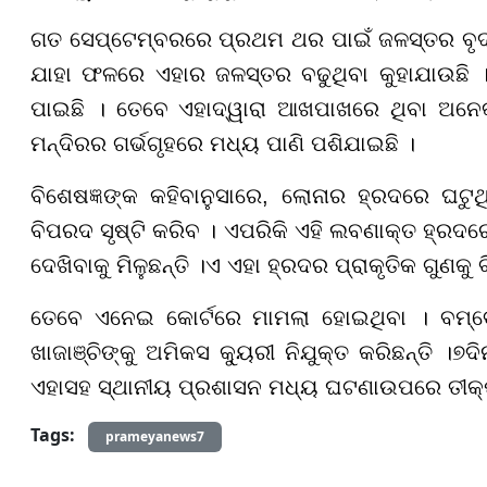
ଗତ ସେପ୍ଟେମ୍ବରରେ ପ୍ରଥମ ଥର ପାଇଁ ଜଳସ୍ତର ବୃଦ୍
ଯାହା ଫଳରେ ଏହାର ଜଳସ୍ତର ବଢୁଥିବା କୁହାଯାଉଛି
ପାଇଛି । ତେବେ ଏହାଦ୍ୱାରା ଆଖ
ପା
ଖରେ ଥିବା ଅନେକ
ମନ୍ଦିରର ଗର୍ଭଗୃହରେ ମଧ୍ୟ ପାଣି ପଶିଯାଇଛି ।
ବିଶେଷଜ୍ଞଙ୍କ କହିବାନୁସାରେ, ଲୋନାର ହ୍ରଦରେ ଘଟୁଥି
ବିପରଦ ସୃଷ୍ଟି କରିବ । ଏପରିକି ଏହି ଲବଣାକ୍ତ ହ୍ରଦର
ଦେଖିବାକୁ ମିଳୁଛନ୍ତି ।ଏ ଏହା ହ୍ରଦର ପ୍ରାକୃତିକ ଗୁଣକୁ 
ତେବେ ଏନେଇ କୋର୍ଟରେ ମାମଲା ହୋଇଥିବା । ବମ୍ବେ
ଖାଜାଞ୍ଚିଙ୍କୁ ଅମିକସ କ୍ୟୁରୀ ନିଯୁକ୍ତ କରିଛନ୍ତି ।
୭
ଦି
ଏହାସହ ସ୍ଥାନୀୟ ପ୍ରଶାସନ ମଧ୍ୟ ଘଟ
ଣା
ଉପରେ ତୀକ୍
Tags:
prameyanews7