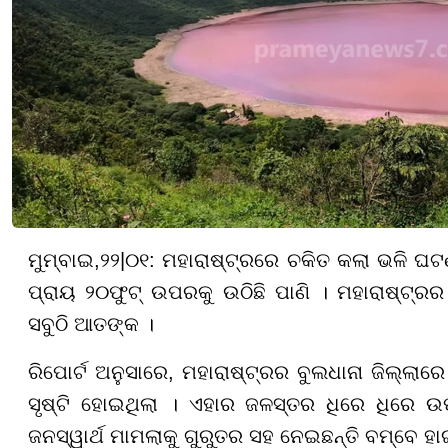
ମୁମ୍ବାଇ
,
୨୨
|
୦
୧:
ମହାରାଷ୍ଟ୍ରରେ ଚକିତ କଲା ଭଳି ଘଟଣା
ପ୍ରାୟ
୨୦
ଫୁଟ୍ ଉପରକୁ ଉଠିଛି ପାଣି । ମହାରାଷ୍ଟ୍
ସବୁଠି ଆତଙ୍କ ।
ରିପୋର୍ଟ ଅନୁସାରେ, ମହାରାଷ୍ଟ୍ରର ବୁଲଧାନା ଜିଲ୍ଲାର
ସୃଷ୍ଟି ହୋଇଥିଲା । ଏ
ହା
ର ଜଳସ୍ତର ଧିରେ ଧିରେ ଉପ
ଜନସ୍ୱାର୍ଥ ମାମଲାକୁ ଗୁରୁତର ସହ ନେଇଛନ୍ତି ବମ୍ବେ ହାଇ