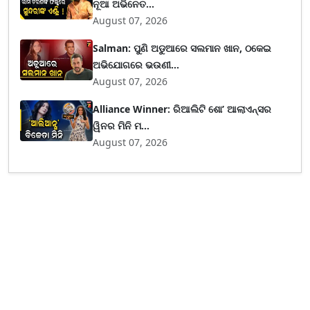
ନୂଆ ଅଭିନେତ...
August 07, 2026
Salman: ପୁଣି ଅଡୁଆରେ ସଲମାନ ଖାନ, ଠକେଇ
ଅଭିଯୋଗରେ ଭଉଣୀ...
August 07, 2026
Alliance Winner: ରିଆଲିଟି ଶୋ’ ଆଲାଏନ୍ସର
ୱିନର ମିନି ମ...
August 07, 2026