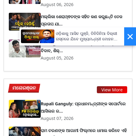
August 06, 2026
ମଲ୍ଲିକା ଶେରାଓ୍ଵତଙ୍କ ସହିତ କଣ କରୁଛନ୍ତି ତେଜ
ପ୍ରତାପ ଯା...
August 05, 2026
×
ଓଡ଼ିଶାକୁ ଆସିବ ପୁଞ୍ଜି, ତିନିଦିନିଆ ଦିଲ୍ଲୀ
ଗସ୍ତରେ ଯିବେ ମୁଖ୍ୟମନ୍ତ୍ରୀ ମୋହନ
ଜଟିଳ ରୂପ ଧାରଣ କଲା ରେଭେନ୍ସା ଇଷ୍ଟ ହଷ୍ଟେଲ
ମାଝୀ
ବିଦାବ, ଶିକ୍...
August 05, 2026
ମନୋରଞ୍ଜନ
View More
Rupali Ganguly: ପ୍ରଧାନମନ୍ତ୍ରୀଙ୍କ ସପୋର୍ଟରେ
ଆସିଲର ର...
August 07, 2026
ରାମ ଚରଣଙ୍କ ଆଗାମୀ ଫିଲ୍ମରେ ଧମାଲ କରିବେ ଏହି