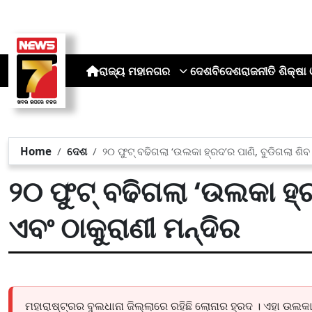
ରାଜ୍ୟ
ମହାନଗର
ଦେଶ
ବିଦେଶ
ରାଜନୀତି
ଶିକ୍ଷା 
Home
ଦେଶ
୨୦ ଫୁଟ୍ ବଢିଗଲା ‘ଉଲକା ହ୍ରଦ’ର ପାଣି, ବୁଡିଗଲା ଶିବ 
୨୦ ଫୁଟ୍ ବଢିଗଲା ‘ଉଲକା ହ୍ର
ଏବଂ ଠାକୁରାଣୀ ମନ୍ଦିର
ମହାରାଷ୍ଟ୍ରର ବୁଲଧାନା ଜିଲ୍ଲାରେ ରହିଛି ଲୋନାର ହ୍ରଦ । ଏହା ଉଲକା 