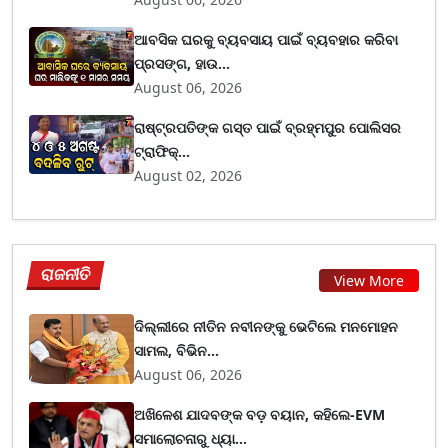
ଆବସିକ ଘରକୁ ବ୍ୟବସାୟ ପାଇଁ ବ୍ୟବହାର କରିବା
ପ୍ରସଙ୍ଗ, ହାଉ...
August 06, 2026
ରାଷ୍ଟ୍ରପତିଙ୍କ ଗସ୍ତ ପାଇଁ ବ୍ରହ୍ମପୁର ପୋଲିସର
ଟ୍ରାଫିକ୍...
August 02, 2026
ରାଜନୀତି
View More
ଦିଲ୍ଲୀରେ ନୀତିନ ନବୀନଙ୍କୁ ଭେଟିଲେ ମନମୋହନ
ସାମଲ, ବିଭିନ...
August 06, 2026
ଅଖିଳେଶ ଯାଦବଙ୍କ ବଡ଼ ବୟାନ, କହିଲେ-EVM
ସମାଲୋଚନାରୁ ଧ୍ୟା...