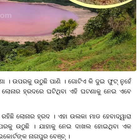
 । ଉପରକୁ ଉଠୁଛି ପାଣି । ଗୋଟିଏ କି ଦୁଇ ଫୁଟ୍ ନୁହେଁ
ରର ଲୋନାର ହ୍ରଦରେ ଘଟିଥିବା ଏହି ଘଟଣାକୁ ନେଇ ଏବେ
େ ରହିଛି ଲୋନାର ହ୍ରଦ । ଏହା ଉଲକା ମାଡ ହେବାଦ୍ୱାରା
ରକୁ ଉଠୁଛି । ଯାହାକୁ ନେଇ ଦାଖଲ ହୋଇଥିବା ଏକ
କୋର୍ଟଙ୍କ ନାଗପୁର ବେଞ୍ଚ୍ ।