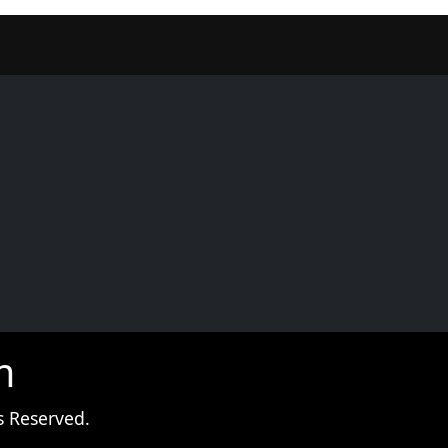
er
m
s Reserved.