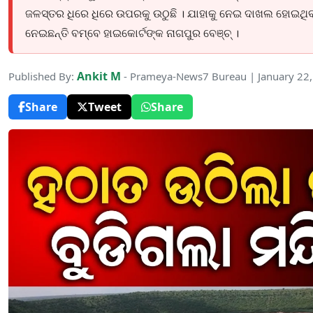
ଜଳସ୍ତର ଧିରେ ଧିରେ ଉପରକୁ ଉଠୁଛି । ଯାହାକୁ ନେଇ ଦାଖଲ ହୋଇଥିବା
ନେଇଛନ୍ତି ବମ୍ବେ ହାଇକୋର୍ଟଙ୍କ ନାଗପୁର ବେଞ୍ଚ୍ ।
Ankit M
Published By:
- Prameya-News7 Bureau | January 22
Share
Tweet
Share