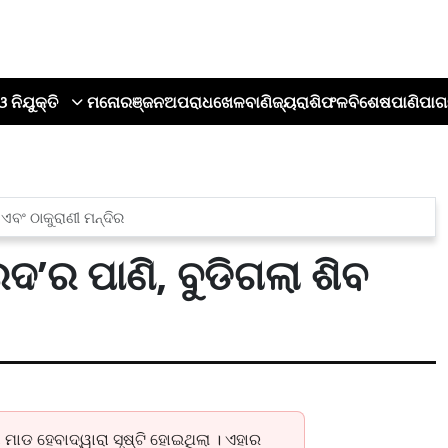
ଓ ନିଯୁକ୍ତି
ମନୋରଞ୍ଜନ
ଅପରାଧ
ଖେଳ
ବାଣିଜ୍ୟ
ରାଶିଫଳ
ବିଶେଷ
ପାଣିପାଗ
ଏବଂ ଠାକୁରାଣୀ ମନ୍ଦିର
ଦ’ର ପାଣି, ବୁଡିଗଲା ଶିବ
ମାଡ ହେବାଦ୍ୱାରା ସୃଷ୍ଟି ହୋଇଥିଲା । ଏହାର