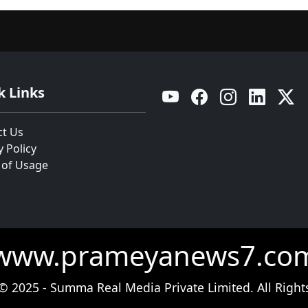
k Links
YouTube
Facebook
Instagram
Linkedin
Twitt
ct Us
y Policy
 of Usage
www.prameyanews7.co
© 2025 - Summa Real Media Private Limited. All Right