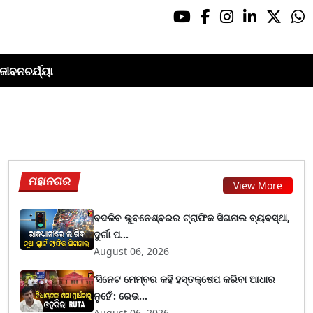
ଜୀବନଚର୍ଯ୍ୟା
ମହାନଗର
View More
ବଦଳିବ ଭୁବନେଶ୍ବରର ଟ୍ରାଫିକ ସିଗନାଲ ବ୍ୟବସ୍ଥା,
ଦୁର୍ଗା ପ...
August 06, 2026
‘ସିନେଟ ମେମ୍ବର କହି ହସ୍ତକ୍ଷେପ କରିବା ଆଧାର
ନୁହେଁ’: ରେଭ...
August 06, 2026