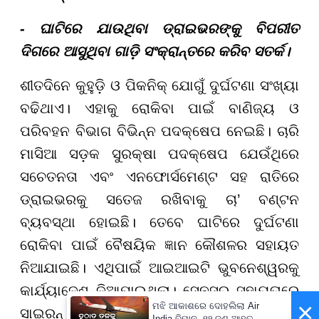
- ଘାଟିରେ ଯାଉଥିବା ଡ୍ରାଇଭରଙ୍କୁ ବିପରୀତ
ଦିଗରେ ଆସୁଥିବା ଗାଡ଼ି ସଂକ୍ରାନ୍ତରେ କରିବ ସତର୍କ।
ଶୀତଦିନେ କୁହୁଡ଼ି ଓ ପିକନିକ୍ ଯୋଗୁଁ ଦୁର୍ଘଟଣା ସଂଖ୍ୟା
ବଢିଥାଏ। ଏହାକୁ ରୋକିବା ପାଇଁ ବାଣିଜ୍ୟ ଓ
ପରିବହନ ବିଭାଗ ବିଭିନ୍ନ ପଦକ୍ଷେପ ନେଇଛି। ଚାରି
ମାସିଆ ସଡ଼କ ସୁରକ୍ଷା ପଦକ୍ଷେପ ଯେଉଁଥିରେ
ସଚେତନତା ଏବଂ ଏନଫୋର୍ସମେଣ୍ଟ ସହ ରାତିରେ
ଡ୍ରାଇଭରକୁ ସତେଜ ରଖିବାକୁ ଚା’ ବଣ୍ଟନ
ବ୍ୟବସ୍ଥା ହୋଇଛି। ତେବେ ଘାଟିରେ ଦୁର୍ଘଟଣା
ରୋକିବା ପାଇଁ ବୈଷୟିକ ଜ୍ଞାନ କୌଶଳର ସହାୟତ
ନିଆଯାଇଛି। ଏଥିପାଇଁ ଆଇଆଇଟି ଭୁବନେଶ୍ୱରକୁ
କାର୍ଯ୍ୟାଦେଶ ଦିଆଯାଇଥିଲା। ସେନସର ସହାୟତାରେ
×
ମଝି ଆକାଶରେ ଦୋହଲିଲା Air
ସାଇରନ୍ ଘଣ୍ଟିର ବ୍ୟବସ୍ଥା କରାଯାଇଛି।
India ବିମାନ, ୧୨ ଜଣ ଆହତ -