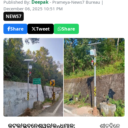
Deepak
Published By:
- Prameya-News7 Bureau |
December 06, 2025 10:51 PM
NEWS7
Share
Tweet
Share
କଟକ/ଭୁବନେଶ୍ୱର/କନ୍ଧମାଳ:
ଶୀତଦିନେ