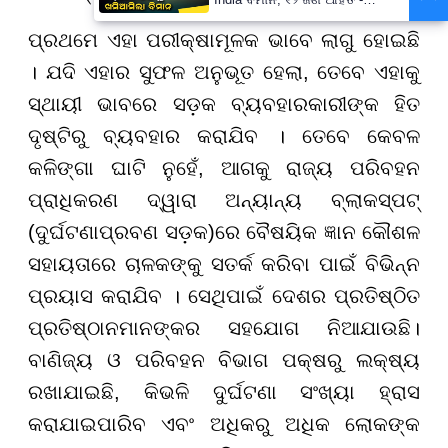
PrameyaNews7
ପ୍ରଥମେ ଏହା ପରୀକ୍ଷାମୂଳକ ଭାବେ ଲାଗୁ ହୋଇଛି
। ଯଦି ଏହାର ସୁଫଳ ଅନୁଭୂତ ହେଲା, ତେବେ ଏହାକୁ
ସ୍ଥାୟୀ ଭାବରେ ସଡ଼କ ବ୍ୟବହାରକାରୀଙ୍କ ହିତ
ଦୃଷ୍ଟିରୁ ବ୍ୟବହାର କରାଯିବ । ତେବେ କେବଳ
କଳିଙ୍ଗା ଘାଟି ନୁହେଁ, ଆଗକୁ ରାଜ୍ୟ ପରିବହନ
ପ୍ରାଧିକରଣ ଦ୍ୱାରା ଅନ୍ୟାନ୍ୟ ବ୍ଲାକସ୍ପଟ୍
(ଦୁର୍ଘଟଣାପ୍ରବଣ ସଡ଼କ)ରେ ବୈଷୟିକ ଜ୍ଞାନ କୌଶଳ
ସହାୟତାରେ ଚାଳକଙ୍କୁ ସତର୍କ କରିବା ପାଇଁ ବିଭିନ୍ନ
ପ୍ରୟାସ କରାଯିବ । ସେଥିପାଇଁ ଦେଶର ପ୍ରତିଷ୍ଠିତ
ପ୍ରତିଷ୍ଠାନମାନଙ୍କର ସହଯୋଗ ନିଆଯାଉଛି।
ବାଣିଜ୍ୟ ଓ ପରିବହନ ବିଭାଗ ପକ୍ଷରୁ ଲକ୍ଷ୍ୟ
ରଖାଯାଇଛି, କିଭଳି ଦୁର୍ଘଟଣା ସଂଖ୍ୟା ହ୍ରାସ
କରାଯାଇପାରିବ ଏବଂ ଅଧିକରୁ ଅଧିକ ଲୋକଙ୍କ