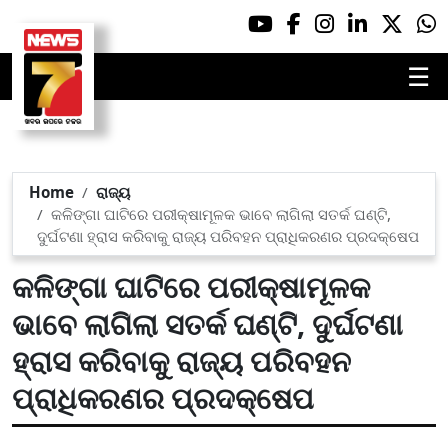
☰
Home
ରାଜ୍ୟ
କଳିଙ୍ଗା ଘାଟିରେ ପରୀକ୍ଷାମୂଳକ ଭାବେ ଲାଗିଲା ସତର୍କ ଘଣ୍ଟି,
ଦୁର୍ଘଟଣା ହ୍ରାସ କରିବାକୁ ରାଜ୍ୟ ପରିବହନ ପ୍ରାଧିକରଣର ପ୍ରଦକ୍ଷେପ
କଳିଙ୍ଗା ଘାଟିରେ ପରୀକ୍ଷାମୂଳକ
ଭାବେ ଲାଗିଲା ସତର୍କ ଘଣ୍ଟି, ଦୁର୍ଘଟଣା
ହ୍ରାସ କରିବାକୁ ରାଜ୍ୟ ପରିବହନ
ପ୍ରାଧିକରଣର ପ୍ରଦକ୍ଷେପ