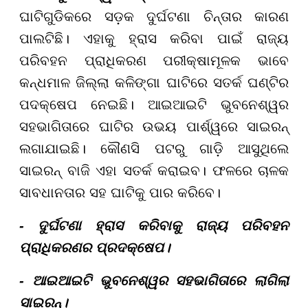
ଘାଟିଗୁଡିକରେ ସଡ଼କ ଦୁର୍ଘଟଣା ଚିନ୍ତାର କାରଣ
ପାଲଟିଛି। ଏହାକୁ ହ୍ରାସ କରିବା ପାଇଁ ରାଜ୍ୟ
ପରିବହନ ପ୍ରାଧିକରଣ ପରୀକ୍ଷାମୂଳକ ଭାବେ
କନ୍ଧମାଳ ଜିଲ୍ଲା କଳିଙ୍ଗା ଘାଟିରେ ସତର୍କ ଘଣ୍ଟିର
ପଦକ୍ଷେପ ନେଇଛି। ଆଇଆଇଟି ଭୁବନେଶ୍ୱର
ସହଭାଗିତାରେ ଘାଟିର ଉଭୟ ପାର୍ଶ୍ୱରେ ସାଇରନ୍
ଲଗାଯାଇଛି। କୌଣସି ପଟରୁ ଗାଡ଼ି ଆସୁଥିଲେ
ସାଇରନ୍ ବାଜି ଏହା ସତର୍କ କରାଇବ। ଫଳରେ ଚାଳକ
ସାବଧାନତାର ସହ ଘାଟିକୁ ପାର କରିବେ।
- ଦୁର୍ଘଟଣା ହ୍ରାସ କରିବାକୁ ରାଜ୍ୟ ପରିବହନ
ପ୍ରାଧିକରଣର ପ୍ରଦକ୍ଷେପ।
- ଆଇଆଇଟି ଭୁବନେଶ୍ୱର ସହଭାଗିତାରେ ଲାଗିଲା
ସାଇରନ୍।