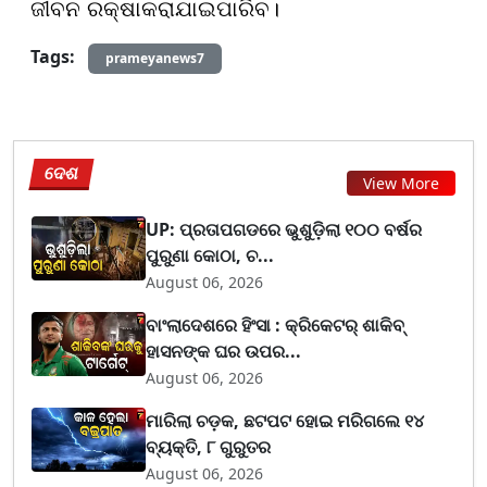
ଜୀବନ ରକ୍ଷାକରାଯାଇପାରିବ।
Tags:
prameyanews7
ଦେଶ
View More
UP: ପ୍ରତାପଗଡରେ ଭୁଶୁଡ଼ିଲା ୧୦୦ ବର୍ଷର
ପୁରୁଣା କୋଠା, ଚ...
August 06, 2026
ବାଂଲାଦେଶରେ ହିଂସା : କ୍ରିକେଟର୍ ଶାକିବ୍
ହାସନଙ୍କ ଘର ଉପର...
August 06, 2026
ମାରିଲା ଚଡ଼କ, ଛଟପଟ ହୋଇ ମରିଗଲେ ୧୪
ବ୍ୟକ୍ତି, ୮ ଗୁରୁତର
August 06, 2026