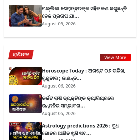
ମଲ୍ଲିକା ଶେରାଓ୍ଵତଙ୍କ ସହିତ କଣ କରୁଛନ୍ତି
ତେଜ ପ୍ରତାପ ଯା...
August 05, 2026
ରାଶିଫଳ
View More
Horoscope Today : ଅଗଷ୍ଟ ୦୬ ତାରିଖ,
ଗୁରୁବାର ; ଜାଣନ୍ତ...
August 06, 2026
କର୍କଟ ରାଶି ବ୍ୟକ୍ତିଙ୍କ କ୍ୟାରିୟରରେ
ଉନ୍ନତିର ସମ୍ଭାବନା...
August 05, 2026
Astrology predictions 2026 : ବୁଧ
ଗୋଚର ଆଣିବ ଖୁସି ଖବ...