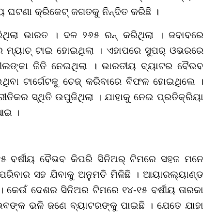
ଘଟଣା କ୍ରିକେଟ୍ ଜଗତକୁ ନିନ୍ଦିତ କରିଛି ।
କରିଥିଲା ଭାରତ । ଦଳ ୨୬୫ ରନ୍ କରିଥିଲା । ଜବାବରେ
 ମ୍ୟାଚ୍ ଟାଇ ହୋଇଥିଲା । ଏହାପରେ ସୁପର୍ ଓଭରରେ
ୀଲଙ୍କା ଜିତି ନେଇଥିଲା । ଭାରତୀୟ ବ୍ୟାଟର ବୈଭବ
େଇଥିବା ଟାର୍ଗେଟକୁ ଚେଜ୍ କରିବାରେ ବିଫଳ ହୋଇଥିଲେ ।
ିକର ସ୍ଥିତି ଉପୁଜିଥିଲା । ଯାହାକୁ ନେଇ ପ୍ରତିକ୍ରିୟା
ିଆଇ ।
୧୫ ବର୍ଷୀୟ ବୈଭବ କିପରି ସିନିଅର୍ ଟିମରେ ସହଜ ମନେ
କୁ ପରିବାର ସହ ଯିବାକୁ ଅନୁମତି ମିଳିଛି । ଆୟାରଲ୍ୟାଣ୍ଡ
। କେଉଁ ଦେଶର ସିନିଅର ଟିମରେ ୧୪-୧୫ ବର୍ଷୀୟ ତାରକା
ବୈଭବଙ୍କ ଭଳି ଜଣେ ବ୍ୟାଟରଙ୍କୁ ପାଇଛି । ଯେତେ ଯାହା