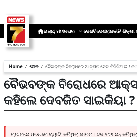
ରାଜ୍ୟ
ମହାନଗର
ଦେଶ
ବିଦେଶ
ରାଜନୀତି
ଶିକ୍ଷା 
Home
ଖେଳ
ବୈଭବଙ୍କ ବିରୋଧରେ ଆକ୍ସନ ନେବ ବିସିସିଆଇ ! କ'
ବୈଭବଙ୍କ ବିରୋଧରେ ଆକ୍ସ
କହିଲେ ଦେବଜିତ ସାଇକିୟା ?
ମ୍ୟାଚରେ ପ୍ରଥମେ ବ୍ୟାଟିଂ କରିଥିଲା ଭାରତ । ଦଳ ୨୬୫ ରନ୍ କରିଥି