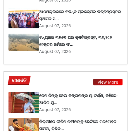
ଆଠମଲ୍ଲିକରେ ବିଭିନ୍ନ ପ୍ରକଳ୍ପର ଭିତ୍ତିପ୍ରସ୍ତର
ସ୍ଥାପନ ସ...
August 07, 2026
ବନ୍ୟାରେ ୩୫୬୭ ଘର କ୍ଷତିଗ୍ରସ୍ତ, ୩୭,୨୯୭
ହେକ୍ଟର ଜମିରେ ଫ...
August 07, 2026
ରାଜନୀତି
View More
ଜେନ ଜିଙ୍କୁ ନେଇ କଙ୍ଗନାଙ୍କ ୟୁ-ଟର୍ଣ୍ଣ, କହିଲେ-
ଆଜିର ଯୁ...
August 07, 2026
ଦିଲ୍ଲୀରେ ନୀତିନ ନବୀନଙ୍କୁ ଭେଟିଲେ ମନମୋହନ
ସାମଲ, ବିଭିନ...