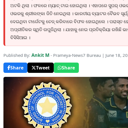
ଅଟକି ଥିଲା । ଫଳରେ ମ୍ୟାଚ୍ ଟାଇ ହୋଇଥିଲା । ଏହାପରେ ସୁପର୍ ଓଭ
ଓଭରକୁ ଶ୍ରୀଲଙ୍କା ଜିତି ନେଇଥିଲା । ଭାରତୀୟ ବ୍ୟାଟର ବୈଭବ ସୂର୍ଯ୍
ଦେଇଥିବା ଟାର୍ଗେଟକୁ ଚେଜ୍ କରିବାରେ ବିଫଳ ହୋଇଥିଲେ । ପରାସ୍ତ 
ଅପ୍ରୀତିକର ସ୍ଥିତି ଉପୁଜିଥିଲା । ଯାହାକୁ ନେଇ ପ୍ରତିକ୍ରିୟା ରଖିଛି ଭ
ବିସିସିଆଇ ।
Ankit M
Published By:
- Prameya-News7 Bureau | June 18, 2
Share
Tweet
Share