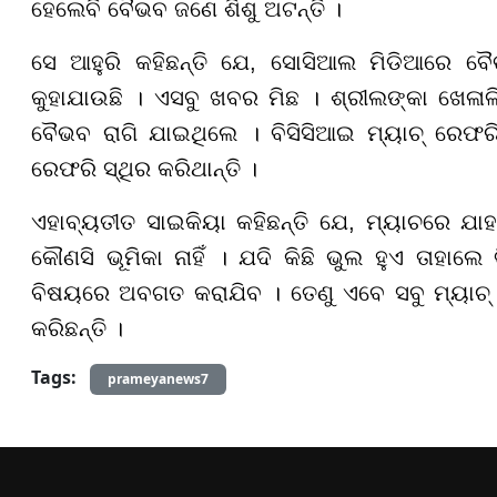
ହେଲେବି ବୈଭବ ଜଣେ ଶିଶୁ ଅଟନ୍ତି ।
ସେ ଆହୁରି କହିଛନ୍ତି ଯେ, ସୋସିଆଲ ମିଡିଆରେ ବ
କୁହାଯାଉଛି । ଏସବୁ ଖବର ମିଛ । ଶ୍ରୀଲଙ୍କା ଖେଳାଳ
ବୈଭବ ରାଗି ଯାଇଥିଲେ । ବିସିସିଆଇ ମ୍ୟାଚ୍ ରେଫରି ନ
ରେଫରି ସ୍ଥିର କରିଥାନ୍ତି ।
ଏହାବ୍ୟତୀତ ସାଇକିୟା କହିଛନ୍ତି ଯେ, ମ୍ୟାଚରେ ଯା
କୌଣସି ଭୂମିକା ନାହିଁ । ଯଦି କିଛି ଭୁଲ ହୁଏ ତାହାଲେ
ବିଷୟରେ ଅବଗତ କରାଯିବ । ତେଣୁ ଏବେ ସବୁ ମ୍ୟାଚ୍
କରିଛନ୍ତି ।
Tags:
prameyanews7