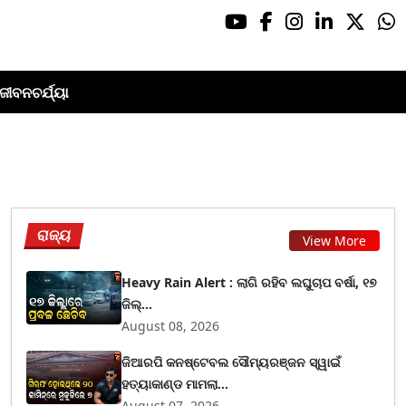
ଜୀବନଚର୍ଯ୍ୟା
ରାଜ୍ୟ
View More
Heavy Rain Alert : ଲାଗି ରହିବ ଲଘୁଚାପ ବର୍ଷା, ୧୭
ଜିଲ୍...
August 08, 2026
ଜିଆରପି କନଷ୍ଟେବଲ ସୌମ୍ୟରଞ୍ଜନ ସ୍ୱାଇଁ
ହତ୍ୟାକାଣ୍ଡ ମାମଲା...
August 07, 2026