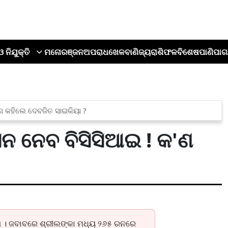
ଓ ନିଯୁକ୍ତି
ମନୋରଞ୍ଜନ
ଅପରାଧ
ଖେଳ
ବାଣିଜ୍ୟ
ରାଶିଫଳ
ବିଶେଷ
ପାଣିପାଗ
ଣ କହିଲେ ଦେବଜିତ ସାଇକିୟା ?
ନ ନେବ ବିସିସିଆଇ ! କ'ଣ
ଲା । ଜବାବରେ ଶ୍ରୀଲଙ୍କା ମଧ୍ୟ ୨୬୫ ରନରେ