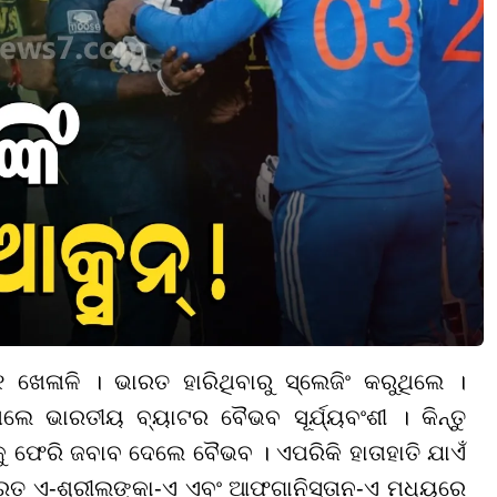
 ଖେଳାଳି । ଭାରତ ହାରିଥିବାରୁ ସ୍ଲେଜିଂ କରୁଥିଲେ ।
ଲେ ଭାରତୀୟ ବ୍ୟାଟର ବୈଭବ ସୂର୍ଯ୍ୟବଂଶୀ । କିନ୍ତୁ
 ଫେରି ଜବାବ ଦେଲେ ବୈଭବ । ଏପରିକି ହାତାହାତି ଯାଏଁ
ାରତ ଏ-ଶ୍ରୀଲଙ୍କା-ଏ ଏବଂ ଆଫଗାନିସ୍ତାନ-ଏ ମଧ୍ୟରେ