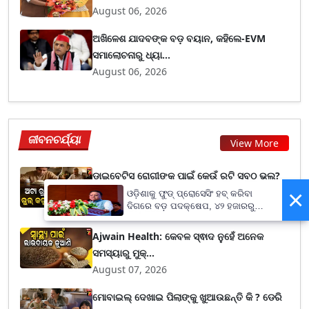
August 06, 2026
ଅଖିଳେଶ ଯାଦବଙ୍କ ବଡ଼ ବୟାନ, କହିଲେ-EVM
ସମାଲୋଚନାରୁ ଧ୍ୟା...
August 06, 2026
ଜୀବନଚର୍ଯ୍ୟା
View More
ଡାଇବେଟିସ୍ ରୋଗୀଙ୍କ ପାଇଁ କେଉଁ ରୁଟି ସବୁଠୁ ଭଲ?
×
ଗହମ ବଦଳ...
ଓଡ଼ିଶାକୁ ଫୁଡ୍ ପ୍ରୋସେସିଂ ହବ୍ କରିବା
ଦିଗରେ ବଡ଼ ପଦକ୍ଷେପ, ୪୨ ହଜାରରୁ
August 07, 2026
ଅଧିକ ନିଯୁକ୍ତି ସୁଯୋଗ
Ajwain Health: କେବଳ ସ୍ଵାଦ ନୁହେଁ ଅନେକ
ସମସ୍ୟାରୁ ମୁକ୍...
August 07, 2026
ମୋବାଇଲ୍ ଦେଖାଇ ପିଲାଙ୍କୁ ଖୁଆଉଛନ୍ତି କି ? ଡେରି