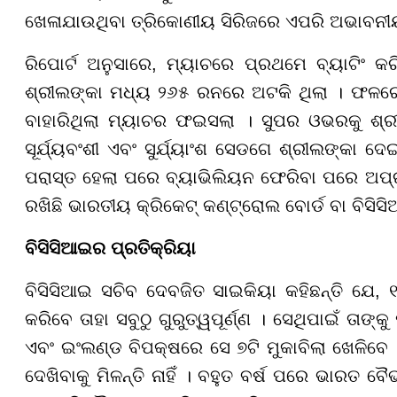
ଖେଳାଯାଉଥିବା ତ୍ରିକୋଣୀୟ ସିରିଜରେ ଏପରି ଅଭାବନୀୟ 
ରିପୋର୍ଟ ଅନୁସାରେ, ମ୍ୟାଚରେ ପ୍ରଥମେ ବ୍ୟାଟିଂ 
ଶ୍ରୀଲଙ୍କା ମଧ୍ୟ ୨୬୫ ରନରେ ଅଟକି ଥିଲା । ଫଳରେ
ବାହାରିଥିଲା ମ୍ୟାଚର ଫଇସଲା । ସୁପର ଓଭରକୁ ଶ୍ର
ସୂର୍ଯ୍ୟବଂଶୀ ଏବଂ ସୁର୍ଯ୍ୟାଂଶ ସେଡଗେ ଶ୍ରୀଲଙ୍କା ଦ
ପରାସ୍ତ ହେଲା ପରେ ବ୍ୟାଭିଲିୟନ ଫେରିବା ପରେ ଅପ୍ରୀତ
ରଖିଛି ଭାରତୀୟ କ୍ରିକେଟ୍ କଣ୍ଟ୍ରୋଲ ବୋର୍ଡ ବା ବିସିସ
ବିସିସିଆଇର ପ୍ରତିକ୍ରିୟା
ବିସିସିଆଇ ସଚିବ ଦେବଜିତ ସାଇକିୟା କହିଛନ୍ତି ଯେ, 
କରିବେ ତାହା ସବୁଠୁ ଗୁରୁତ୍ୱପୂର୍ଣ୍ଣ । ସେଥିପାଇଁ ତାଙ୍
ଏବଂ ଇଂଲଣ୍ଡ ବିପକ୍ଷରେ ସେ ୭ଟି ମୁକାବିଲା ଖେଳିବେ 
ଦେଖିବାକୁ ମିଳନ୍ତି ନାହିଁ । ବହୁତ ବର୍ଷ ପରେ ଭାରତ 