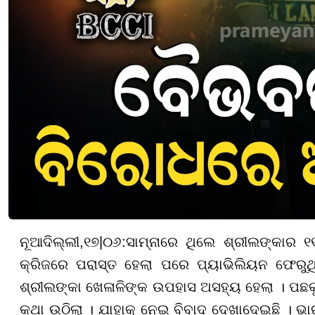
ନୂଆଦିଲ୍ଲୀ
,
୧୭
|
୦୬
:
ସାମ୍ନାରେ ଥିଲେ ଶ୍ରୀଲଙ୍କାର ୧୧
କ୍ରିଜରେ ପରାସ୍ତ ହେଲା ପରେ ପ୍ୟାଭିଲିୟନ ଫେରୁଥି
ଶ୍ରୀଲଙ୍କା ଖେଳାଳିଙ୍କ ଉପହାସ ଅସହ୍ୟ ହେଲା । ପଛକୁ
କଥା ଉଠିଲା । ଯାହାକୁ ନେଇ ବିବାଦ ଦେଖାଦେଇଛି । ଭ