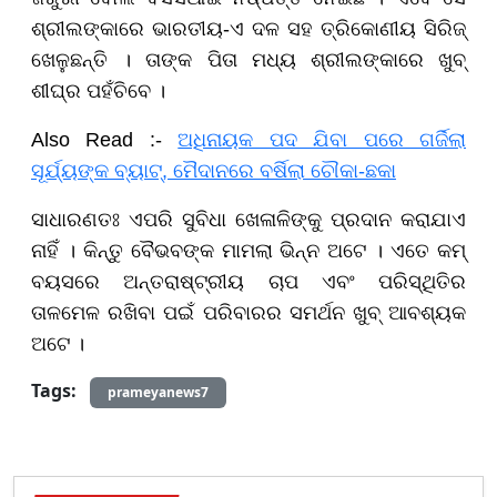
ଶ୍ରୀଲଙ୍କାରେ ଭାରତୀୟ-ଏ ଦଳ ସହ ତ୍ରିକୋଣୀୟ ସିରିଜ୍
ଖେଳୁଛନ୍ତି । ତାଙ୍କ ପିତା ମଧ୍ୟ ଶ୍ରୀଲଙ୍କାରେ ଖୁବ୍
ଶୀଘ୍ର ପହଁଚିବେ ।
Also Read :-
ଅଧିନାୟକ ପଦ ଯିବା ପରେ ଗର୍ଜିଲା
ସୂର୍ଯ୍ୟଙ୍କ ବ୍ୟାଟ୍, ମୈଦାନରେ ବର୍ଷିଲା ଚୌକା-ଛକା
ସାଧାରଣତଃ ଏପରି ସୁବିଧା ଖେଳାଳିଙ୍କୁ ପ୍ରଦାନ କରାଯାଏ
ନାହିଁ । କିନ୍ତୁ ବୈଭବଙ୍କ ମାମଲା ଭିନ୍ନ ଅଟେ । ଏତେ କମ୍
ବୟସରେ ଅନ୍ତରାଷ୍ଟ୍ରୀୟ ଚାପ ଏବଂ ପରିସ୍ଥିତିର
ତାଳମେଳ ରଖିବା ପଇଁ ପରିବାରର ସମର୍ଥନ ଖୁବ୍ ଆବଶ୍ୟକ
ଅଟେ ।
Tags:
prameyanews7