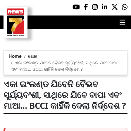
☰
Home
ଖେଳ
ଏକା ଇଂଲଣ୍ଡ ଯିବେନି ବୈଭବ ସୂର୍ଯ୍ୟବଂଶୀ, ସାଥିରେ ଯିବେ ବାପା
ଏବଂ ମାଆ... BCCI କାହିଁକି ଦେଲା ନିର୍ଦ୍ଦେଶ ?
ଏକା ଇଂଲଣ୍ଡ ଯିବେନି ବୈଭବ
ସୂର୍ଯ୍ୟବଂଶୀ, ସାଥିରେ ଯିବେ ବାପା ଏବଂ
ମାଆ... BCCI କାହିଁକି ଦେଲା ନିର୍ଦ୍ଦେଶ ?