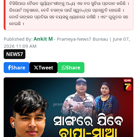
ବିସିସିଆଇ ବୈଭବ ସୂର୍ଯ୍ୟବଂଶୀଙ୍କୁ ଅନ୍ୟ ଏକ ବଡ ସୁବିଧା ପ୍ରଦାନ କରିଛି ।
ରିପୋର୍ଟ ଅନୁସାରେ, ବେବି ବସଙ୍କ ପାଇଁ ସ୍ୱତନ୍ତ୍ର ପ୍ରସ୍ତୁତି ହୋଇଛି ।
ବୋର୍ଡ ତାଙ୍କର ପ୍ରତିଭା ସହ ବୟସକୁ ଧ୍ୟାନରେ ରଖିଛି । ଏବଂ ଗୁରୁତର ସହ
ନେଇଛି ।
Ankit M
Published By:
- Prameya-News7 Bureau | June 07,
2026 11:09 AM
NEWS7
Share
Tweet
Share