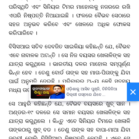
ପରିସ୍ଥିତି ଏବଂ ସିନିୟର ଟିମର ମାହୋଲକୁ ନଜରରେ ରଖି
ଏପରି ନିଷ୍ପତ୍ତି ନିଆଯାଇଛି । ଫଳରେ ବୈଭବ ସେଠାରେ
ସହଜ ଅନୁଭବ କରିବେ ଏବଂ ଖେଳରେ ଅଧିକ ଫୋକସ
କରିପାରିବେ ।
ବିସିସଆଇ ସଚିବ ଦେବଜିତ ସାଇକିୟା କହିଛନ୍ତି ଯେ, ବୈଭବ
ଏବେ ନାବାଳକ ଅଟନ୍ତି । ସେ ନିଜ ବୟସର ଖେଳାଳିଙ୍କ ସହ
ଯାତ୍ରା କରୁଥିଲେ । ଭାରତୀୟ ଦଳର ମାହୋଲ ସମ୍ପୂର୍ଣ୍ଣ
ଭିନ୍ନ ହେବ । ତେଣୁ ବୋର୍ଡ ତାଙ୍କ ସହ ମାତା-ପିତାଙ୍କୁ ଯିବା
ପାଇଁ ଅନୁମତି ଦେଇଛି । ପରିବାରର ଅନ୍ୟ କେହି ସଦସ୍ୟ
×
ଓଡ଼ିଶାକୁ ଆସିବ ପୁଞ୍ଜି, ତିନିଦିନିଆ
ମଧ୍ୟ ତାଙ୍କ ସହ ରହିପାରିବେ ।
ଦିଲ୍ଲୀ ଗସ୍ତରେ ଯିବେ
ମୁଖ୍ୟମନ୍ତ୍ରୀ ମୋହନ ମାଝୀ
ସେ ଆହୁରି କହିଛନ୍ତି ଯେ, ବୈଭବ ବୟସରେ ଖୁବ୍ ସାନ ।
ଅଣ୍ଡର-୧୯ ଦଳରେ ସେ ସମାନ ବୟସର ଖେଳାଳିଙ୍କ ସହ
ଯାତ୍ରା କରୁଥିଲେ । କିନ୍ତୁ ଏବେ ସିନିୟର ଟିମରେ ଖେଳାଳି
ତାଙ୍କଠାରୁ ଖୁବ୍ ବଡ । ତେଣୁ ତାଙ୍କ ସହ ବାପା-ମାଆ ଯିବା
ଜରୁରୀ ବୋଲି ବିସିସିଆଇ ନିଷ୍ପତ୍ତି ନେଇଛି । ଏବେ ସେ