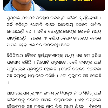
ମୁମ୍ବାଇ,
୦
୭|
୦୬
:
ଇତିହାସ ରଚିଛନ୍ତି ବୈଭବ ସୂର୍ଯ୍ୟବଂଶୀ ।
ସର୍ବ କନିଷ୍ଠ ଖେଳାଳି ଭାବେ ଭାରତୀୟ ଦଳରେ ସାମିଲ
ହୋଇଛନ୍ତି ସେ । ସଚିନ ତେନ୍ଦୁଲକରଙ୍କ ରେକର୍ଡ ମଧ୍ୟ
ଭାଙ୍ଗିଛନ୍ତି । ମାତ୍ର ୧୫ ବର୍ଷୀୟ ବୈଭବ ଭାରତୀୟ ଦଳରେ
ସାମିଲ ହେବା ଏକ ବଡ ଉପଲବ୍ଧି ଅଟେ ।
ବିସିସିଆଇ ବୈଭବ ସୂର୍ଯ୍ୟବଂଶୀଙ୍କୁ ଅନ୍ୟ ଏକ ବଡ ସୁବିଧା
ପ୍ରଦାନ କରିଛି । ରିପୋର୍ଟ ଅନୁସାରେ, ବେବି ବସଙ୍କ ପାଇଁ
ସ୍ୱତନ୍ତ୍ର ପ୍ରସ୍ତୁତି ହୋଇଛି । ବୋର୍ଡ ତାଙ୍କର ପ୍ରତିଭା
ସହ ବୟସକୁ ଧ୍ୟାନରେ ରଖିଛି । ଏବଂ ଗୁରୁତର ସହ ନେଇଛି
।
ଆୟାରଲ୍ୟାଣ୍ଡ୍ ଏବଂ ଇଂଲଣ୍ଡ ବିପକ୍ଷ ଟି୨୦ ସିରିଜ୍ ପାଇଁ
ବୈଭବଙ୍କୁ ଦଳରେ ସାମିଲ କରାଯାଇଛି । ଏହି ଗସ୍ତରେ
ବୈଭବଙ୍କ ସହ ତାଙ୍କ ମାତା ପିତା ମଧ୍ୟ ଯିବେ । ବିଦେଶୀ