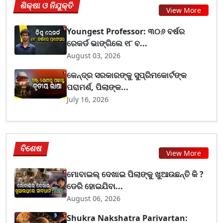
ଶିକ୍ଷା ଓ ନିଯୁକ୍ତି
View More
Youngest Professor: ୩୦୬ ବର୍ଷର
ରେକର୍ଡ ଭାଙ୍ଗିଲେ ୧୮ ବ...
August 03, 2026
କେନ୍ଦ୍ର ସରକାରଙ୍କୁ ସୁପ୍ରିମକୋର୍ଟଙ୍କ
ପରାମର୍ଶ, ପିଲାଙ୍କ...
July 16, 2026
ବିଶେଷ
View More
ମୋବାଇଲ୍ ଦେଖାଇ ପିଲାଙ୍କୁ ଖୁଆଉଛନ୍ତି କି ?
ଡେରି ହୋଇଯିବା...
August 06, 2026
Shukra Nakshatra Parivartan: