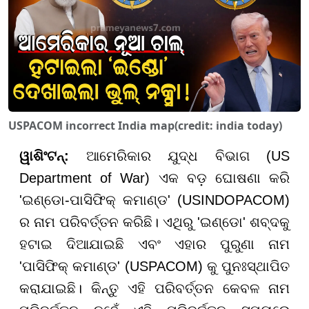
USPACOM incorrect India map(credit: india today)
ୱାଶିଂଟନ୍:
ଆମେରିକାର ଯୁଦ୍ଧ ବିଭାଗ (US
Department of War) ଏକ ବଡ଼ ଘୋଷଣା କରି
'ଇଣ୍ଡୋ-ପାସିଫିକ୍ କମାଣ୍ଡ' (USINDOPACOM)
ର ନାମ ପରିବର୍ତ୍ତନ କରିଛି। ଏଥିରୁ 'ଇଣ୍ଡୋ' ଶବ୍ଦକୁ
ହଟାଇ ଦିଆଯାଇଛି ଏବଂ ଏହାର ପୁରୁଣା ନାମ
'ପାସିଫିକ୍ କମାଣ୍ଡ' (USPACOM) କୁ ପୁନଃସ୍ଥାପିତ
କରାଯାଇଛି। କିନ୍ତୁ ଏହି ପରିବର୍ତ୍ତନ କେବଳ ନାମ