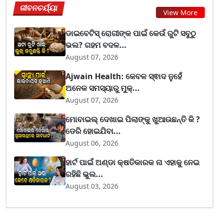
ଜୀବନଚର୍ଯ୍ୟା
View More
ଡାଇବେଟିସ୍ ରୋଗୀଙ୍କ ପାଇଁ କେଉଁ ରୁଟି ସବୁଠୁ
ଭଲ? ଗହମ ବଦଳ...
August 07, 2026
Ajwain Health: କେବଳ ସ୍ଵାଦ ନୁହେଁ
ଅନେକ ସମସ୍ୟାରୁ ମୁକ୍...
August 07, 2026
ମୋବାଇଲ୍ ଦେଖାଇ ପିଲାଙ୍କୁ ଖୁଆଉଛନ୍ତି କି ?
ଡେରି ହୋଇଯିବା...
August 06, 2026
ହାର୍ଟ ପାଇଁ ଅଣ୍ଡା କ୍ଷତିକାରକ ନା ଏହାକୁ ନେଇ
ରହିଛି ଭୁଲ...
August 03, 2026