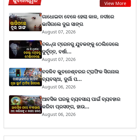
ଭୁବନେଶ୍ୱର
View More
ଗାଧୋଇବା ବେଳେ ହେଲା କାଳ, ନଦୀରେ
ଭାସିଗଲେ ଦୁଇ ସାଙ୍ଗ
August 07, 2026
ଚଳନ୍ତା ଟ୍ରେନରୁ ଯୁବକଙ୍କୁ ଠେଲିଦେଲେ
ଦୁର୍ବୃତ୍ତ, ବର୍ଷା...
August 07, 2026
ବଦଳିବ ଭୁବନେଶ୍ବରର ଟ୍ରାଫିକ ସିଗନାଲ
ବ୍ୟବସ୍ଥା, ଦୁର୍ଗା ପ...
August 06, 2026
ଆବସିକ ଘରକୁ ବ୍ୟବସାୟ ପାଇଁ ବ୍ୟବହାର
କରିବା ପ୍ରସଙ୍ଗ, ହାଉ...
August 06, 2026