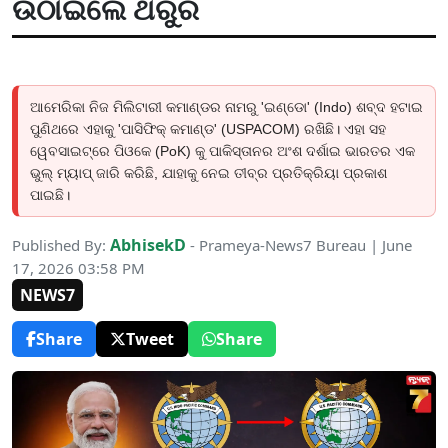
ଉଠାଇଲେ ଥରୁର
ଆମେରିକା ନିଜ ମିଲିଟାରୀ କମାଣ୍ଡର ନାମରୁ 'ଇଣ୍ଡୋ' (Indo) ଶବ୍ଦ ହଟାଇ
ପୁଣିଥରେ ଏହାକୁ 'ପାସିଫିକ୍ କମାଣ୍ଡ' (USPACOM) ରଖିଛି। ଏହା ସହ
ୱେବସାଇଟ୍‌ରେ ପିଓକେ (PoK) କୁ ପାକିସ୍ତାନର ଅଂଶ ଦର୍ଶାଇ ଭାରତର ଏକ
ଭୁଲ୍ ମ୍ୟାପ୍ ଜାରି କରିଛି, ଯାହାକୁ ନେଇ ତୀବ୍ର ପ୍ରତିକ୍ରିୟା ପ୍ରକାଶ
ପାଇଛି।
AbhisekD
Published By:
- Prameya-News7 Bureau | June
17, 2026 03:58 PM
NEWS7
Share
Tweet
Share