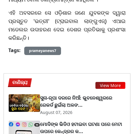
ଏହି ଅବସରରେ ସେ ଓଡ଼ିଶାର ଜଣେ ଯୁବକଙ୍କ ଦ୍ୱାରା
ପ୍ରସ୍ତୁତ 'ଭତ୍ରୀ' (ଟ୍ରାଇବାଲ ଲାଙ୍ଗୁଏଜ୍) ଏଆଇ
ମଡେଲର ଉଦାହରଣ ଦେଇ ଦେଶର ପ୍ରତିଭାକୁ ପ୍ରଶଂସା
କରିଛନ୍ତି।
Tags:
prameyanews7
ବାଣିଜ୍ୟ
View More
ସୁନା-ରୂପା ଦରରେ ନିଆଁ: ଭୁବନେଶ୍ୱରରେ
ରେକର୍ଡ ଛୁଇଁଲା ଅଳଙ...
August 07, 2026
ମୋଦିଙ୍କ ଭିଡିଓ ହଟାଇବା ଘଟଣା ପରେ ମେଟା
ଉପରେ କେନ୍ଦ୍ରର କ...