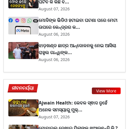
ଘଟିବ କି କିଛି ବ...
August 07, 2026
ମୋଦିଙ୍କ ଭିଡିଓ ହଟାଇବା ଘଟଣା ପରେ ମେଟା
ଉପରେ କେନ୍ଦ୍ରର କ...
August 06, 2026
ଝାଡ଼ଖଣ୍ଡ ଛାତ୍ର ଆନ୍ଦୋଳନକୁ ନେଇ ଆସିଲା
ରାହୁଲ ଗାନ୍ଧିଙ୍କ...
August 06, 2026
ଜୀବନଚର୍ଯ୍ୟା
View More
Ajwain Health: କେବଳ ସ୍ଵାଦ ନୁହେଁ
ଅନେକ ସମସ୍ୟାରୁ ମୁକ୍...
August 07, 2026
ମୋବାଇଲ୍ ଦେଖାଇ ପିଲାଙ୍କୁ ଖୁଆଉଛନ୍ତି କି ?