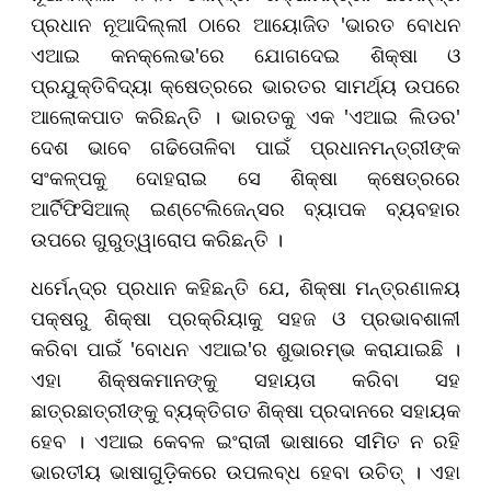
ପ୍ରଧାନ ନୂଆଦିଲ୍ଲୀ ଠାରେ ଆୟୋଜିତ 'ଭାରତ ବୋଧନ
ଏଆଇ କନକ୍ଲେଭ'ରେ ଯୋଗଦେଇ ଶିକ୍ଷା ଓ
ପ୍ରଯୁକ୍ତିବିଦ୍ୟା କ୍ଷେତ୍ରରେ ଭାରତର ସାମର୍ଥ୍ୟ ଉପରେ
ଆଲୋକପାତ କରିଛନ୍ତି । ଭାରତକୁ ଏକ 'ଏଆଇ ଲିଡର'
ଦେଶ ଭାବେ ଗଢିତୋଳିବା ପାଇଁ ପ୍ରଧାନମନ୍ତ୍ରୀଙ୍କ
ସଂକଳ୍ପକୁ ଦୋହରାଇ ସେ ଶିକ୍ଷା କ୍ଷେତ୍ରରେ
ଆର୍ଟିଫିସିଆଲ୍ ଇଣ୍ଟେଲିଜେନ୍ସର ବ୍ୟାପକ ବ୍ୟବହାର
ଉପରେ ଗୁରୁତ୍ୱାରୋପ କରିଛନ୍ତି ।
ଧର୍ମେନ୍ଦ୍ର ପ୍ରଧାନ କହିଛନ୍ତି ଯେ, ଶିକ୍ଷା ମନ୍ତ୍ରଣାଳୟ
ପକ୍ଷରୁ ଶିକ୍ଷା ପ୍ରକ୍ରିୟାକୁ ସହଜ ଓ ପ୍ରଭାବଶାଳୀ
କରିବା ପାଇଁ 'ବୋଧନ ଏଆଇ'ର ଶୁଭାରମ୍ଭ କରାଯାଇଛି ।
ଏହା ଶିକ୍ଷକମାନଙ୍କୁ ସହାୟତା କରିବା ସହ
ଛାତ୍ରଛାତ୍ରୀଙ୍କୁ ବ୍ୟକ୍ତିଗତ ଶିକ୍ଷା ପ୍ରଦାନରେ ସହାୟକ
ହେବ । ଏଆଇ କେବଳ ଇଂରାଜୀ ଭାଷାରେ ସୀମିତ ନ ରହି
ଭାରତୀୟ ଭାଷାଗୁଡ଼ିକରେ ଉପଲବ୍ଧ ହେବା ଉଚିତ୍ । ଏହା