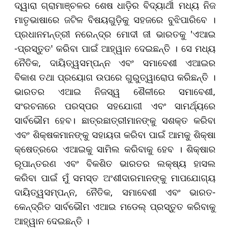
ଦ୍ୱାରା ଗ୍ରାମାଞ୍ଚଳର ଶେଷ ଧାଡ଼ିର ବିଦ୍ୟାର୍ଥୀ ମଧ୍ୟ ନିଜ
ମାତୃଭାଷାରେ ଜଟିଳ ବିଷୟଗୁଡ଼ିକୁ ସହଜରେ ବୁଝିପାରିବେ ।
ପ୍ରଧାନମନ୍ତ୍ରୀ ନରେନ୍ଦ୍ର ମୋଦୀ ଜୀ ଭାରତକୁ 'ଏଆଇ
-ପ୍ରସ୍ତୁତ' କରିବା ପାଇଁ ଆହ୍ୱାନ ଦେଇଛନ୍ତି । ସେ ମଧ୍ୟ
ନୈତିକ, ଦାୟିତ୍ୱସମ୍ପନ୍ନ ଏବଂ ସମାବେଶୀ ଏଆଇର
ବିକାଶ ତଥା ପ୍ରୟୋଗ ଉପରେ ଗୁରୁତ୍ୱାରୋପ କରିଛନ୍ତି ।
ଭାରତର ଏଆଇ ନିଜସ୍ୱ ଶୈଳୀରେ ସମାବେଶୀ,
ସଂରଚନାରେ ପରସ୍ପର ସହଯୋଗୀ ଏବଂ ସାମର୍ଥ୍ୟରେ
ସାର୍ବଭୌମ ହେବ। ଛାତ୍ରଛାତ୍ରୀମାନଙ୍କୁ ସଶକ୍ତ କରିବା
ଏବଂ ଶିକ୍ଷକମାନଙ୍କୁ ସହାୟତା କରିବା ପାଇଁ ଆମକୁ ଶିକ୍ଷା
କ୍ଷେତ୍ରରେ ଏଆଇକୁ ସାମିଲ କରିବାକୁ ହେବ । ଶିକ୍ଷାର
ରୂପାନ୍ତରଣ ଏବଂ ବିକଶିତ ଭାରତର ଲକ୍ଷ୍ୟ ହାସଲ
କରିବା ପାଇଁ ମୁଁ ସମସ୍ତ ଅଂଶୀଦାରମାନଙ୍କୁ ମାପଯୋଗ୍ୟ
ଦାୟିତ୍ୱସମ୍ପନ୍ନ, ନୈତିକ, ସମାବେଶୀ ଏବଂ ଭାରତ-
କେନ୍ଦ୍ରିତ ସାର୍ବଭୌମ ଏଆଇ ମଡେଲ୍ ପ୍ରସ୍ତୁତ କରିବାକୁ
ଆହ୍ୱାନ ଦେଇଛନ୍ତି ।