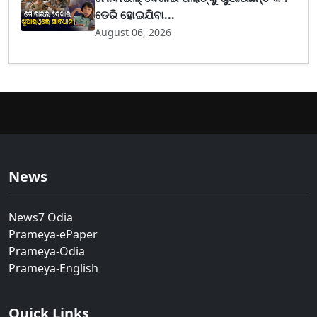
ଡେରି ହୋଇଯିବା...
August 06, 2026
News
News7 Odia
Prameya-ePaper
Prameya-Odia
Prameya-English
Quick Links