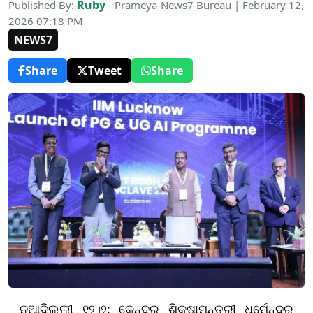
Ruby
Published By:
- Prameya-News7 Bureau | February 12,
2026 07:18 PM
NEWS7
Share
Tweet
Share
ନୂଆଦିଲ୍ଲୀ ୧୨।୨: କେନ୍ଦ୍ର ଶିକ୍ଷାମନ୍ତ୍ରୀ ଧର୍ମେନ୍ଦ୍ର