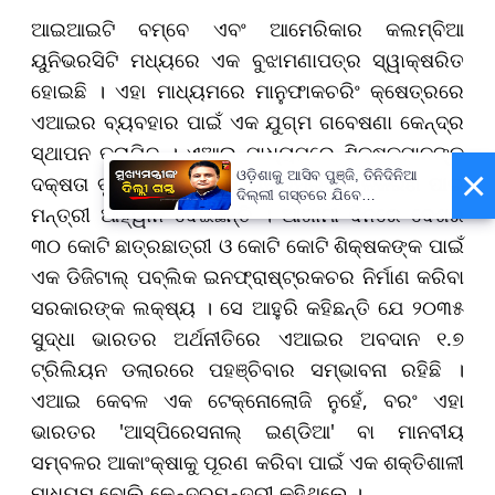
ଆଇଆଇଟି ବମ୍ବେ ଏବଂ ଆମେରିକାର କଲମ୍ବିଆ
ୟୁନିଭରସିଟି ମଧ୍ୟରେ ଏକ ବୁଝାମଣାପତ୍ର ସ୍ୱାକ୍ଷରିତ
ହୋଇଛି । ଏହା ମାଧ୍ୟମରେ ମାନୁଫାକଚରିଂ କ୍ଷେତ୍ରରେ
ଏଆଇର ବ୍ୟବହାର ପାଇଁ ଏକ ଯୁଗ୍ମ ଗବେଷଣା କେନ୍ଦ୍ର
ସ୍ଥାପନ କରାଯିବ । ଏଆଇ ମାଧ୍ୟମରେ ଶିକ୍ଷକମାନଙ୍କ
×
ଓଡ଼ିଶାକୁ ଆସିବ ପୁଞ୍ଜି, ତିନିଦିନିଆ
ଦକ୍ଷତା ବୃଦ୍ଧି ଓ ନୂତନ ପାଠ୍ୟକ୍ରମର ସରଳିକରଣ ପାଇଁ
ଦିଲ୍ଲୀ ଗସ୍ତରେ ଯିବେ
ମନ୍ତ୍ରୀ ଆହ୍ୱାନ ଦେଇଛନ୍ତି । ଆଗାମୀ ଦିନରେ ଦେଶର
ମୁଖ୍ୟମନ୍ତ୍ରୀ ମୋହନ ମାଝୀ
୩୦ କୋଟି ଛାତ୍ରଛାତ୍ରୀ ଓ କୋଟି କୋଟି ଶିକ୍ଷକଙ୍କ ପାଇଁ
ଏକ ଡିଜିଟାଲ୍ ପବ୍ଲିକ ଇନଫ୍ରାଷ୍ଟ୍ରକଚର ନିର୍ମାଣ କରିବା
ସରକାରଙ୍କ ଲକ୍ଷ୍ୟ । ସେ ଆହୁରି କହିଛନ୍ତି ଯେ ୨୦୩୫
ସୁଦ୍ଧା ଭାରତର ଅର୍ଥନୀତିରେ ଏଆଇର ଅବଦାନ ୧.୭
ଟ୍ରିଲିୟନ ଡଲାରରେ ପହଞ୍ଚିବାର ସମ୍ଭାବନା ରହିଛି ।
ଏଆଇ କେବଳ ଏକ ଟେକ୍ନୋଲୋଜି ନୁହେଁ, ବରଂ ଏହା
ଭାରତର 'ଆସ୍ପିରେସନାଲ୍ ଇଣ୍ଡିଆ' ବା ମାନବୀୟ
ସମ୍ବଳର ଆକାଂକ୍ଷାକୁ ପୂରଣ କରିବା ପାଇଁ ଏକ ଶକ୍ତିଶାଳୀ
ମାଧ୍ୟମ ବୋଲି କେନ୍ଦ୍ରମନ୍ତ୍ରୀ କହିଥିଲେ ।