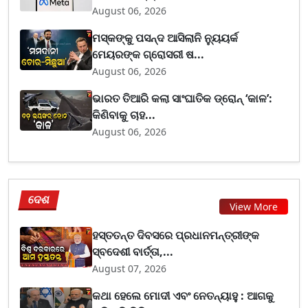
August 06, 2026
ମସ୍କଙ୍କୁ ପସନ୍ଦ ଆସିଲାନି ନ୍ୟୁୟର୍କ
ମେୟରଙ୍କ ଗ୍ରୋସରୀ ଷ...
August 06, 2026
ଭାରତ ତିଆରି କଲା ସାଂଘାତିକ ଡ୍ରୋନ୍ ‘କାଳ’:
କିଣିବାକୁ ଚାହ...
August 06, 2026
ଦେଶ
View More
ହସ୍ତତନ୍ତ ଦିବସରେ ପ୍ରଧାନମନ୍ତ୍ରୀଙ୍କ
ସ୍ବଦେଶୀ ବାର୍ତ୍ତା,...
August 07, 2026
କଥା ହେଲେ ମୋଦୀ ଏବଂ ନେତନ୍ୟାହୁ : ଆଗକୁ