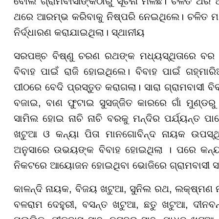
ବୋଲି ଗ୍ରାମବାସୀଙ୍କଠାରୁ ସୂଚନା ମିଳିଛି। ଚଳିତ ଥର ଅ
ଥରେ ଆରମ୍ଭ କରିବାକୁ ନିଷ୍ପରି ନେଇଥିଲେ। ଚଳିତ ମାସ 
ନିର୍ଦ୍ଧାରଣ କରାଯାଇଥିଲା। ସ୍ଥାନୀୟ
ସରପଞ୍ଚ ବିଷ୍ଣୁ ଚରଣ ରଥଙ୍କ ମଧ୍ୟସ୍ଥିତାରେ ବର 
ବିବାହ ପାଇଁ ରାଜି ହୋଇଥିଲେ। ବିବାହ ପାଇଁ ଗହ୍ମାରି
ପୀଠରେ ବେଦି ପ୍ରସ୍ତୁତ କରାଗଲା। ସାରା ଗ୍ରାମବାସୀ 
ବଜାଇ, ବାଣ ଫୁଟାଇ ସୁସଜ୍ଜିତ କାରରେ ଗାଁ ମୁଣ୍ଡରୁ
ସାମିଲ ହୋଇ ନାଚି ନାଚି ବରକୁ ମନ୍ଦିର ପର୍ଯ୍ୟନ୍ତ 
ଖଟୁଆ ଓ କନ୍ୟା ପିତା ମାନଗୋବିନ୍ଦ ନାୟକ ଉପସ୍ଥିତ ର
ଅନୁସାରେ ଉଭୟଙ୍କ ବିବାହ ହୋଇଥିଲା । ପରେ କନ୍ୟା
ନିକଟରେ ଆୟୋଜନ ହୋଇଥିବା ଭୋଜିରେ ଗ୍ରାମବାସୀ ସ
କାଳନ୍ଦି ନାୟକ, ବିଜୟ ଖଟୁଆ, ସୁନିଲ ରଥ, ଲକ୍ଷ୍ମଣ
ବଳରାମ ଦେହୁରୀ, ବସନ୍ତ ଖଟୁଆ, ଛତୁ ଖଟୁଆ, ଦୀନବନ୍