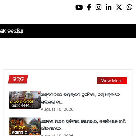
ଜୀବନଚର୍ଯ୍ୟା
ରାଜ୍ୟ
View More
ଖଣ୍ଡଗିରିରେ ଭୟଙ୍କର ଦୁର୍ଘଟଣା, ବସ୍ ଧକ୍କାରେ
ଚାଲିଗଲା ବା...
August 10, 2026
ଶ୍ରାବଣ ମାସର ଦ୍ବିତୀୟ ସୋମବାର, ଜଳାଭିଷେକ ଲାଗି
ଶୈବପୀଠରେ...
August 10, 2026