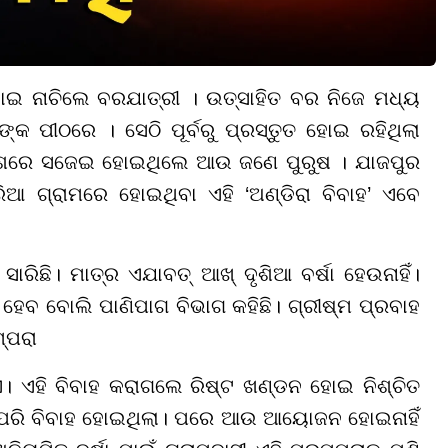
ାଇ ନାଚିଲେ ବରଯାତ୍ରୀ । ଉତ୍ସାହିତ ବର ନିଜେ ମଧ୍ୟ
ଙ୍କ ପୀଠରେ । ସେଠି ପୂର୍ବରୁ ପ୍ରସ୍ତୁତ ହୋଇ ରହିଥିଲା
ବେଶରେ ସଜେଇ ହୋଇଥିଲେ ଆଉ ଜଣେ ପୁରୁଷ । ଯାଜପୁର
ଆ ଗ୍ରାମରେ ହୋଇଥିବା ଏହି ‘ଅଣ୍ଡିରା ବିବାହ’ ଏବେ
ାରିଛି। ମାତ୍ର ଏଯାବତ୍ ଆଖ୍ ଦୃଶିଆ ବର୍ଷା ହେଉନାହିଁ।
 ହେବ ବୋଲି ପାଣିପାଗ ବିଭାଗ କହିଛି। ଗ୍ରୀଷ୍ମ ପ୍ରବାହ
୍ପରା
ହୁଏ। ଏହି ବିବାହ କରାଗଲେ ରିଷ୍ଟ ଖଣ୍ଡନ ହୋଇ ନିଶ୍ଚିତ
େ ଏପରି ବିବାହ ହୋଇଥିଲା। ପରେ ଆଉ ଆୟୋଜନ ହୋଇନାହିଁ