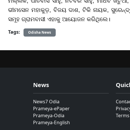
ମଲ୍ଲିକ, ପୀତବାସ ସାହୁ, ନଟବର ସାହୁ, ମାଧବ ଖଟୁଆ,
ଭୀମସେନ ମହାକୁଡ଼, ବିଜୟ ଦାଶ, ଟିକି ନାୟକ, ସୁରେନ୍
ସମୂହ ଗ୍ରାମବାସୀ ଏହାକୁ ଆୟୋଜନ କରିଥିଲେ।
Tags:
Odisha News
News
Quic
News7 Odia
Conta
Prameya-ePaper
Privac
Prameya-Odia
Terms
Prameya-English