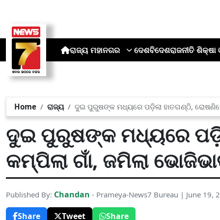
ରାଜ୍ୟ
ମହାନଗର
ଦେଶ
ବିଦେଶ
ରାଜନୀତି
ଶିକ୍ଷା 
Home
ରାଜ୍ୟ
ଦୁଇ ପୁରୁଷଙ୍କ ମଧ୍ୟରେ ପଡ଼ିଲା ହାତଗଣ୍ଠି, ରୋଷଣି
ଦୁଇ ପୁରୁଷଙ୍କ ମଧ୍ୟରେ ପଡ଼
କମ୍ପିଲା ଗାଁ, ଜମିଲା ଭୋଜି
Chandan
Published By:
- Prameya-News7 Bureau | June 19, 
Share
Tweet
Share