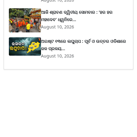
ଆଜି ଶ୍ରାବଣ ଦ୍ୱିତୀୟ ସୋମବାର : ‘ହର ହର
ମହାଦେବ’ ଧ୍ୱନିରେ...
August 10, 2026
ଅଗଷ୍ଟ ୧୩ରେ ଲଘୁଚାପ : ପୂର୍ବ ଓ ଉତ୍ତର ଓଡିଶାରେ
ଜଳ ପ୍ରଳୟ...
August 10, 2026