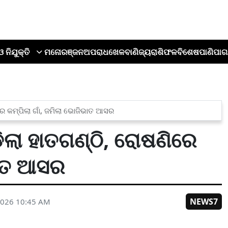
ଓ ନିଯୁକ୍ତି
ମନୋରଞ୍ଜନ
ଅପରାଧ
ଖେଳ
ବାଣିଜ୍ୟ
ରାଶିଫଳ
ବିଶେଷ
ପାଣିପାଗ
ରେ କମ୍ପିଲା ଗାଁ, ଜମିଲା ଭୋଜିଭାତ ଆସର
ିଲା ହାତଗଣ୍ଠି, ରୋଷଣିରେ
ଭାତ ଆସର
NEWS7
2026 10:45 AM