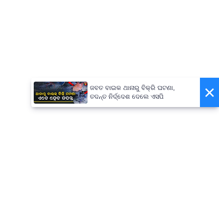
×
ଜବତ ବାଇକ ଥାନାରୁ ବିକ୍ରି ଘଟଣା,
ତଦନ୍ତ ନିର୍ଦ୍ଦେଶ ଦେଲେ ଏସପି