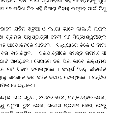
ନିୟମିତ ବର୍ଷା ପାଇଁ ଗ୍ରାମବାସୀ ଏହି ପରମ୍ପରାକୁ ପୁଣି
୧୭ ତାରିଖ ଦିନ ଏହି ନିଆରା ବିବାହ ଉତ୍ସବ ପାଇଁ ତିଥୁ
ଭାବେ ଯତିନ ଖଟୁଆ ଓ କନ୍ୟା ଭାବେ କାଳନ୍ଦି ନାୟକ
ଆ ଗ୍ରାମର ଅଧିଷ୍ଠାତ୍ରୀ ଦେବୀ ମା' ସିଦ୍ଧେଶ୍ୱରୀଙ୍କ
ବିବାହ ଆୟୋଜନରେ ମାତିଲେ । ସନ୍ଧ୍ୟାରେ ଡିଜେ ଓ ବାଜା
 ବର ବାହାରିଥିଲା । ବରଯାତ୍ରୀରେ ସମସ୍ତ ଗ୍ରାମବାସୀ
ପାଛୋଟି ଆଣିଥିଲେ। ସେଠାରେ ବର ପିତା ଭାବେ ଲକ୍ଷ୍ମଣ
ହି ବିବାହ କରାଇଥିଲେ । ସଂପୂର୍ଣ ହିନ୍ଦୁ ରୀତିନୀତି
କୁ ସମସ୍ତେ ବର ସହିତ ବିଦାୟ ଦେଇଥିଲେ । ମନ୍ଦିର
ାମିଲ ହୋଇଥିଲେ।
 ନାୟକ, ରାଇ ଖଟୁଆ, ନଟବର ଜେନା, ଘଣ୍ଟେଶ୍ଵର ଜେନା,
ଧୁ ଖଟୁଆ, ଟୁନା ଜେନା, ଗଣେଶ ପ୍ରସାଦ ଜେନା, ଟେରୁ