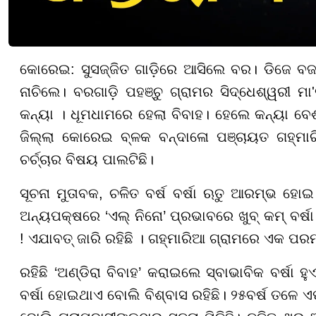
କୋରେଇ: ସୁସଜ୍ଜିତ ଗାଡ଼ିରେ ଆସିଲେ ବର। ଡିଜେ ବଜ
ନାଚିଲେ। ବରଗାଡ଼ି ପହଞ୍ଚୁ ଗ୍ରାମର ସିଦ୍ଧେଶ୍ୱରୀ ମା'
କନ୍ୟା । ଧୂମଧାମରେ ହେଲା ବିବାହ। ହେଲେ କନ୍ୟା 
ଜିଲ୍ଲା କୋରେଇ ବ୍ଳକ ବନ୍ଦାଳୋ ପଞ୍ଚାୟତ ଗହ୍ମାରି
ଚର୍ଚ୍ଚାର ବିଷୟ ପାଲଟିଛି।
ସୂଚନା ମୁତାବକ, ଚଳିତ ବର୍ଷ ବର୍ଷା ଋତୁ ଆରମ୍ଭ ହୋଇ ସ
ଅନ୍ୟପକ୍ଷରେ ‘ଏଲ୍ ନିନୋ’ ପ୍ରଭାବରେ ଖୁବ୍ କମ୍ ବର୍ଷା
! ଏଯାବତ୍ ଜାରି ରହିଛି । ଗହ୍ମାରିଆ ଗ୍ରାମରେ ଏକ ପରମ
ରହିଛି ‘ଅଣ୍ଡିରା ବିବାହ’ କରାଇଲେ ସ୍ବାଭାବିକ ବର୍ଷା 
ବର୍ଷା ହୋଇଥାଏ ବୋଲି ବିଶ୍ବାସ ରହିଛି। ୨୫ବର୍ଷ ତଳ