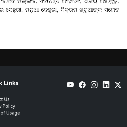
 କାଳଦି ମଲ୍ଲିକ, ସଦାନନ୍ଦ ମଲ୍ଲିକ, ଅଜୟ ମହାକୁଡ଼,
ଦ୍ର ଦେହୁରୀ, ମନୁଆ ଦେହୁରୀ, ବିକ୍ରମ ଖଟୁଆଙ୍କ ସମେତ
k Links
YouTube
Facebook
Instagram
Linkedin
Twitt
ct Us
y Policy
 of Usage