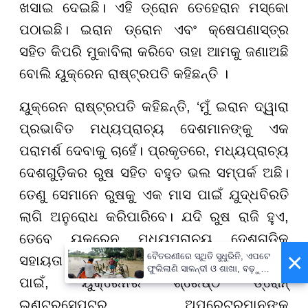
ଖସାଇ ଦେଇଛି। ଏହି ଡ୍ରୋନ ତେହେରାନ ମସ୍କୋ
ପଠାଇଛି। ଇରାନ ଡ୍ରୋନ ଏବଂ କ୍ଷେପଣାସ୍ତ୍ର
ସହିତ କିପରି ମୁକାବିଲା କରିବେ ତାହା ଆମକୁ ଜଣାଅଛି
ବୋଲି ୟୁକ୍ରେନ ରାଷ୍ଟ୍ରପତି କହିଛନ୍ତି ।
ୟୁକ୍ରେନ ରାଷ୍ଟ୍ରପତି କହିଛନ୍ତି, ‘ମୁଁ ଇରାନ ଦ୍ୱାରା
ପ୍ରଭାବିତ ମଧ୍ୟପ୍ରାଚ୍ୟ ଦେଶମାନଙ୍କୁ ଏକ
ପରାମର୍ଶ ଦେବାକୁ ଚାହେଁ। ପ୍ରକୃତରେ, ମଧ୍ୟପ୍ରାଚ୍ୟ
ଦେଶଗୁଡ଼ିକର ରୁଷ ସହିତ ବହୁତ ଭଲ ସମ୍ପର୍କ ଅଛି।
ତେଣୁ ସେମାନେ ରୁଷକୁ ଏକ ମାସ ପାଇଁ ଯୁଦ୍ଧବିରତି
ଲାଗି ଅନୁରୋଧ କରିପାରିବେ। ଯଦି ରୁଷ ରାଜି ହୁଏ,
ତେବେ ୟୁକ୍ରେନ ମଧ୍ୟପ୍ରାଚ୍ୟ ଦେଶଗୁଡ଼ିକୁ
×
ବୈତରଣୀରେ ସ୍ଥିତି ସୁଧୁରିନି, ଏପଟେ
ସହାୟତା କରିବାକୁ ପ୍ରସ୍ତୁତ। ଏହାକୁ ହାସଲ କରିବା
ଫୁଲିଲାଣି ସାଳନ୍ଦୀ ଓ ଶାଖା, ବଢ଼ୁଛି
ପାଇଁ, ୟୁକ୍ରେନର ଶ୍ରେଷ୍ଠ ଡ୍ରୋନ୍
ବନ୍ୟା ଭୟ
ଇଣ୍ଟରସେପ୍ଟର ଅପରେଟରମାନଙ୍କୁ