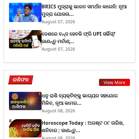
BRICS ମୁଦ୍ରାକୁ ଭାରତ ସମର୍ଥନ କରେନି: ନୂଆ
ମୁଦ୍ରା ଯୋଜନା...
August 07, 2026
ଦେଶରେ ବନ୍ଦ ହେବକି ଫ୍ରି UPI ସର୍ଭିସ୍?
ଜାଣନ୍ତୁ ମର୍ଚାଣ୍...
August 07, 2026
ରାଶିଫଳ
View More
ଧନୁ ରାଶି ବ୍ୟକ୍ତିଙ୍କୁ ଭାଗ୍ୟର ସହଯୋଗ
ମିଳିବ, ନୂଆ କାମର...
August 08, 2026
Horoscope Today : ଅଗଷ୍ଟ ୦୮ ତାରିଖ,
ଶନିବାର ; ଜାଣନ୍ତୁ...
August 08, 2026