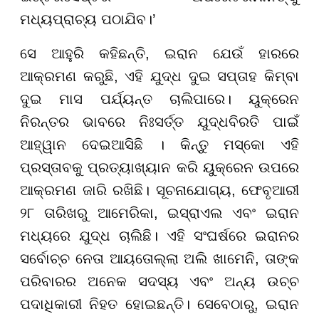
ମଧ୍ୟପ୍ରାଚ୍ୟ ପଠାଯିବ।’
ସେ ଆହୁରି କହିଛନ୍ତି, ଇରାନ ଯେଉଁ ହାରରେ
ଆକ୍ରମଣ କରୁଛି, ଏହି ଯୁଦ୍ଧ ଦୁଇ ସପ୍ତାହ କିମ୍ବା
ଦୁଇ ମାସ ପର୍ଯ୍ୟନ୍ତ ଚାଲିପାରେ। ୟୁକ୍ରେନ
ନିରନ୍ତର ଭାବରେ ନିଃସର୍ତ୍ତ ଯୁଦ୍ଧବିରତି ପାଇଁ
ଆହ୍ୱାନ ଦେଇଆସିଛି । କିନ୍ତୁ ମସ୍କୋ ଏହି
ପ୍ରସ୍ତାବକୁ ପ୍ରତ୍ୟାଖ୍ୟାନ କରି ୟୁକ୍ରେନ ଉପରେ
ଆକ୍ରମଣ ଜାରି ରଖିଛି। ସୂଚନାଯୋଗ୍ୟ, ଫେବୃଆରୀ
୨୮ ତାରିଖରୁ ଆମେରିକା, ଇସ୍ରାଏଲ ଏବଂ ଇରାନ
ମଧ୍ୟରେ ଯୁଦ୍ଧ ଚାଲିଛି। ଏହି ସଂଘର୍ଷରେ ଇରାନର
ସର୍ବୋଚ୍ଚ ନେତା ଆୟତୋଲ୍ଲା ଅଲି ଖାମେନି, ତାଙ୍କ
ପରିବାରର ଅନେକ ସଦସ୍ୟ ଏବଂ ଅନ୍ୟ ଉଚ୍ଚ
ପଦାଧିକାରୀ ନିହତ ହୋଇଛନ୍ତି। ସେବେଠାରୁ, ଇରାନ