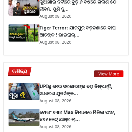
କୁଆଖାଇ ନଦୀରେ ବୁଡ଼ି ୬ ବର୍ଷରେ ଗଲାଣି ୫୦
ଜୀବନ, ପୁଣି ଦୁ...
August 08, 2026
Tiger Terror: ଯାଜପୁର ବଡ଼ଚଣାରେ ବାଘ
ଆତଙ୍କ ! ଭାଇରାଲ୍...
August 08, 2026
ବାଣିଜ୍ୟ
View More
UPIକୁ ନେଇ ସରକାରଙ୍କ ବଡ଼ ନିଷ୍ପତ୍ତି,
ସାଧାରଣ ୟୁଜର୍ସଙ୍କ...
August 08, 2026
ବୋଇଂ ୭୩୭ Max ବିମାନରେ ମିଳିଲା ଫାଟ,
୪୭୧ ଜେଟ୍ ଯାଞ୍ଚ ଲା...
August 08, 2026