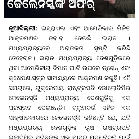
ନୂଆଦିଲ୍ଲୀ:
ଇସ୍ରାଏଲ ଏବଂ ଆମେରିକାର ମିଳିତ
ଆକ୍ରମଣର ଜବାବ ଦେଉଛି ଇରାନ ।
ମଧ୍ୟପ୍ରାଚ୍ୟରେ ଅରାଜକତା ସୃଷ୍ଟି କରିଛି
ତେହେରାନ। ଇରାନ ମଧ୍ୟପ୍ରାଚ୍ୟ ଦେଶଗୁଡ଼ିକରେ
ଥିବା ଆମେରିକୀୟ ବିମାନ ଘାଟି ଉପରେ ଡ୍ରୋନ୍ ଏବଂ
କ୍ଷେପଣାସ୍ତ୍ର ସାହାଯ୍ୟରେ ଆକ୍ରମଣ କରୁଛି। ଏହି
ସମୟରେ, ୟୁକ୍ରେନୀୟ ରାଷ୍ଟ୍ରପତି ଭୋଲୋଡିମିର
ଜେଲେନସ୍କି ମଧ୍ୟପ୍ରାଚ୍ୟ ଦେଶଗୁଡ଼ିକୁ ଏକ
ପ୍ରସ୍ତାବ ଦେଇଛନ୍ତି। ବ୍ଲୁମବର୍ଗ ସହିତ ଏକ
ସାକ୍ଷାତକାରରେ ଜେଲେନସ୍କି କହିଛନ୍ତି ଯେ, ଯଦି
ମଧ୍ୟପ୍ରାଚ୍ୟ ଦେଶଗୁଡ଼ିକ ରୁଷ ରାଷ୍ଟ୍ରପତି
ଭ୍ଲାଦିମିର ପୁଟିନଙ୍କୁ ଏକ ମାସର ଯୁଦ୍ଧବିରତି ପାଇଁ