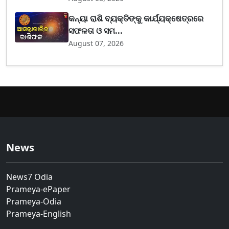
କନ୍ୟା ରାଶି ବ୍ୟକ୍ତିଙ୍କୁ କାର୍ଯ୍ୟକ୍ଷେତ୍ରରେ
ସଫଳତା ଓ ସମ...
August 07, 2026
News
News7 Odia
Prameya-ePaper
Prameya-Odia
Prameya-English