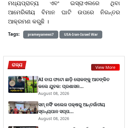
ମଧ୍ୟପ୍ରାଚ୍ୟ ଏବଂ ଇସ୍ରାଏଲରେ ଥିବା
ଆମେରିକୀୟ ବିମାନ ଘାଟି ଉପରେ ନିରନ୍ତର
ଆକ୍ରମଣ କରୁଛି ।
Tags:
prameyanews7
USA-Iran-Israel War
ରାଜ୍ୟ
View More
AI ବାଘ ଫଟୋ ଛାଡ଼ି ଲୋକଙ୍କୁ ଆତଙ୍କିତ
କଲେ ଯୁବକ: ପ୍ରଶାସନ...
August 08, 2026
ସମ୍ ନର୍ସିଂ କଲେଜ ପକ୍ଷରୁ ଆନ୍ତର୍ଜାତୀୟ
ସ୍ତନ୍ୟପାନ ସପ୍ତା...
August 08, 2026