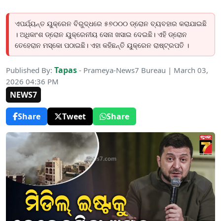
ଏପର୍ଯ୍ୟନ୍ତ ୟୁକ୍ରେନ ବିରୁଦ୍ଧରେ ୫୭୦୦୦ ଡ୍ରୋନ ବ୍ୟବହାର କରାଯାଇଛି
। ଅଧିକାଂଶ ଡ୍ରୋନ ୟୁକ୍ରେନୀୟ ସେନା ଖସାଇ ଦେଇଛି। ଏହି ଡ୍ରୋନ
ତେହେରାନ ମସ୍କୋ ପଠାଇଛି। ଏହା କହିଛନ୍ତି ୟୁକ୍ରେନ ରାଷ୍ଟ୍ରପତି ।
Tapas
Published By:
- Prameya-News7 Bureau | March 03,
2026 04:36 PM
NEWS7
Share
Tweet
Share