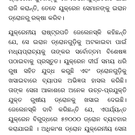
ରାଜି କରାନ୍ତି, ତେବେ ୟୁକ୍ରେନ ସେମାନଙ୍କୁ ଇରାନ
ଡ୍ରୋନରୁ ରକ୍ଷା କରିବ।
ୟୁକ୍ରେନୀୟ ରାଷ୍ଟ୍ରପତି ଜେଲେନସ୍କି କହିଛନ୍ତି
ଯେ, ସେ ଇରାନ ଡ୍ରୋନଗୁଡ଼ିକୁ ଅଟକାଇବା ପାଇଁ
ମଧ୍ୟପ୍ରାଚ୍ୟକୁ ତାଙ୍କର ସର୍ବୋତ୍ତମ ବିଶେଷଜ୍ଞ
ପଠାଇବାକୁ ପ୍ରସ୍ତୁତ। ୟୁକ୍ରେନ ଦୀର୍ଘ ସମୟ ଧରି
ରୁଷ ସହିତ ଯୁଦ୍ଧ କରୁଛି ଏବଂ ଡ୍ରୋନଗୁଡ଼ିକୁ
ଖସାଇବାରେ ବ୍ୟାପକ ଅଭିଜ୍ଞତା ହାସଲ କରିଛି।
ତାଙ୍କ ସେନା ଆକାଶରେ ଅନେକ ଉଚ୍ଚ-ପ୍ରଯୁକ୍ତି
ଯୁକ୍ତ ରୁଷୀୟ ଡ୍ରୋନକୁ ଖସାଇ ଦେଇଛି।
ଜେଲେନସ୍କି ଦାବି କରିଛନ୍ତି ଯେ, ଏପର୍ଯ୍ୟନ୍ତ
ୟୁକ୍ରେନ ବିରୁଦ୍ଧରେ ୫୭୦୦୦ ଡ୍ରୋନ ବ୍ୟବହାର
କରାଯାଇଛି । ଅଧିକାଂଶ ଡ୍ରୋନ ୟୁକ୍ରେନୀୟ ସେନା