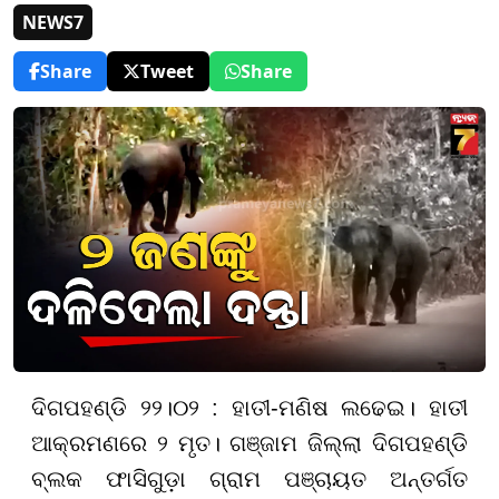
NEWS7
Share
Tweet
Share
ଦିଗପହଣ୍ଡି ୨୨।୦୨ : ହାତୀ-ମଣିଷ ଲଢେଇ। ହାତୀ
ଆକ୍ରମଣରେ ୨ ମୃତ। ଗଞ୍ଜାମ ଜିଲ୍ଲା ଦିଗପହଣ୍ଡି
ବ୍ଲକ ଫାସିଗୁଡ଼ା ଗ୍ରାମ ପଞ୍ଚାୟତ ଅନ୍ତର୍ଗତ