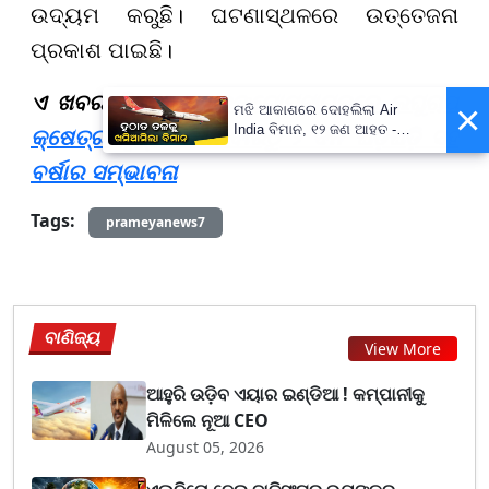
ଉଦ୍ୟମ କରୁଛି। ଘଟଣାସ୍ଥଳରେ ଉତ୍ତେଜନା
ପ୍ରକାଶ ପାଇଛି।
ଏ ଖବର ବି ପଢନ୍ତୁ:-
ବଙ୍ଗୋପସାଗରରେ ଲଘୁଚାପ
×
ମଝି ଆକାଶରେ ଦୋହଲିଲା Air
India ବିମାନ, ୧୨ ଜଣ ଆହତ -
କ୍ଷେତ୍ର ସୃଷ୍ଟି, ସୋମବାରଠୁ ୨ ଦିନ ଘଡ଼ିଘଡ଼ି ସହ
PrameyaNews7
ବର୍ଷାର ସମ୍ଭାବନା
Tags:
prameyanews7
ବାଣିଜ୍ୟ
View More
ଆହୁରି ଉଡ଼ିବ ଏୟାର ଇଣ୍ଡିଆ ! କମ୍ପାନୀକୁ
ମିଳିଲେ ନୂଆ CEO
August 05, 2026