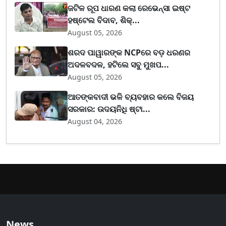
ଜଟିଳ ରୂପ ଧାରଣ କଲା ରେଭେନ୍ସା ଇଷ୍ଟ
ହଷ୍ଟେଲ ବିଦାବ, ଶିକ୍...
August 05, 2026
ଶରଦ ପାୱାରଙ୍କ NCPରେ ବଡ଼ ଧରଣର
ଅଦଳବଦଳ, ହଟିଲେ ସବୁ ମୁଖପ...
August 05, 2026
ଆତଙ୍କବାଦୀ ଭଳି ବ୍ୟବହାର କଲେ ବିଜୟ
ସରକାର: ଉଦୟନିଧି ଷ୍ଟା...
August 04, 2026
News