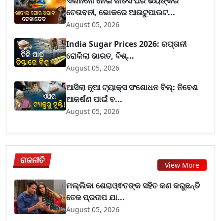
ଏଲନିନୋ ନେଇ ଜାତିସଂଘର ଭୟଙ୍କର
ଚେତାବନୀ, ଭୋକରେ ଆଉଟୁପାଉଟ...
August 05, 2026
India Sugar Prices 2026: ରପ୍ତାନୀ
ରୋକିଲା ଭାରତ, ବିଶ୍...
August 05, 2026
ଆସିଲା ନୂଆ ଟ୍ୟାକ୍ସ ସଂଶୋଧନ ବିଲ୍: ନିବେଶ
ଆକର୍ଷଣ ପାଇଁ ବ...
August 05, 2026
ରାଜନୀତି
View More
ମଲ୍ଲିକା ଶେରାଓ୍ଵତଙ୍କ ସହିତ କଣ କରୁଛନ୍ତି
ତେଜ ପ୍ରତାପ ଯା...
August 05, 2026