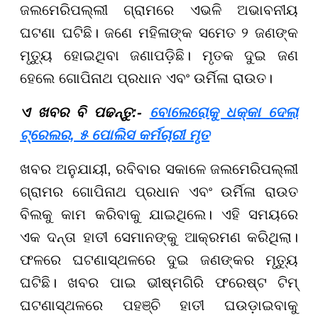
ଜଲମେରିପଲ୍ଲୀ ଗ୍ରାମରେ ଏଭଳି ଅଭାବନୀୟ
ଘଟଣା ଘଟିଛି। ଜଣେ ମହିଳାଙ୍କ ସମେତ ୨ ଜଣଙ୍କ
ମୃତ୍ୟୁ ହୋଇଥିବା ଜଣାପଡ଼ିଛି। ମୃତକ ଦୁଇ ଜଣ
ହେଲେ ଗୋପିନାଥ ପ୍ରଧାନ ଏବଂ ଉର୍ମିଳା ରାଉତ।
ଏ ଖବର ବି ପଢନ୍ତୁ:-
ବୋଲେରୋକୁ ଧକ୍କା ଦେଲା
ଟ୍ରେଲର, ୫ ପୋଲିସ କର୍ମଚାରୀ ମୃତ
ଖବର ଅନୁଯାୟୀ, ରବିବାର ସକାଳେ ଜଲମେରିପଲ୍ଲୀ
ଗ୍ରାମର ଗୋପିନାଥ ପ୍ରଧାନ ଏବଂ ଉର୍ମିଳା ରାଉତ
ବିଲକୁ କାମ କରିବାକୁ ଯାଇଥିଲେ। ଏହି ସମୟରେ
ଏକ ଦନ୍ତା ହାତୀ ସେମାନଙ୍କୁ ଆକ୍ରମଣ କରିଥିଲା।
ଫଳରେ ଘଟଣାସ୍ଥଳରେ ଦୁଇ ଜଣଙ୍କର ମୃତ୍ୟୁ
ଘଟିଛି। ଖବର ପାଇ ଭୀଷ୍ମଗିରି ଫରେଷ୍ଟ ଟିମ୍
ଘଟଣାସ୍ଥଳରେ ପହଞ୍ଚି ହାତୀ ଘଉଡ଼ାଇବାକୁ