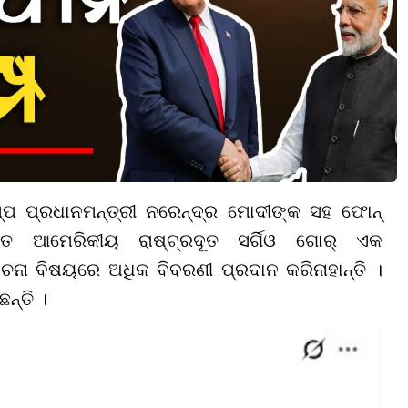
୍ପ ପ୍ରଧାନମନ୍ତ୍ରୀ ନରେନ୍ଦ୍ର ମୋଦୀଙ୍କ ସହ ଫୋନ୍
 ଆମେରିକୀୟ ରାଷ୍ଟ୍ରଦୂତ ସର୍ଗିଓ ଗୋର୍ ଏକ
ାଚନା ବିଷୟରେ ଅଧିକ ବିବରଣୀ ପ୍ରଦାନ କରିନାହାନ୍ତି ।
ନ୍ତି ।