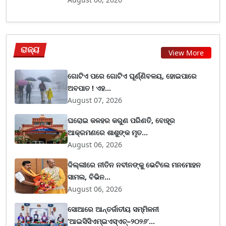
ରାଜ୍ୟ
View More
ଗୋଟିଏ ପରେ ଗୋଟିଏ ଘୂର୍ଣ୍ଣିବଳୟ, ହୋଇପାରେ
ଅବପାତ ! ଏହ...
August 07, 2026
ଘରୋଇ କଳହର କରୁଣ ପରିଣତି, ବୋହୂର
ଆକ୍ରମଣରେ ଶାଶୁଙ୍କ ମୃତ...
August 06, 2026
ଦିଲ୍ଲୀରେ ନୀତିନ ନବୀନଙ୍କୁ ଭେଟିଲେ ମନମୋହନ
ସାମଲ, ବିଭିନ...
August 06, 2026
ସୋଆରେ ଆନ୍ତର୍ଜାତୀୟ ସମ୍ମିଳନୀ
‘ଆଇସିସିଏମ୍ଇଏସ୍ଏଚ୍–୨୦୨୬’...