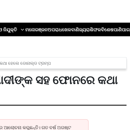
ଓ ନିଯୁକ୍ତି
ମନୋରଞ୍ଜନ
ଅପରାଧ
ଖେଳ
ବାଣିଜ୍ୟ
ରାଶିଫଳ
ବିଶେଷ
ପାଣିପାଗ
 କଥା ହେଲେ ଡୋନାଲ୍ଡ ଟ୍ରମ୍ପ
ମୋଦୀଙ୍କ ସହ ଫୋନରେ କଥା
ରେ ଆଲୋଚନା କରୁଛନ୍ତି। ଗତ ବର୍ଷ ଅଗଷ୍ଟ