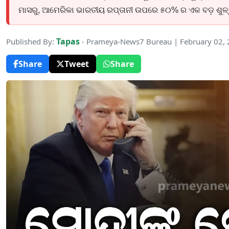
ମାସରୁ, ଆମେରିକା ଭାରତୀୟ ରପ୍ତାନୀ ଉପରେ ୫୦% ର ଏକ ବଡ଼ ଶୁଳ୍କ 
Tapas
Published By:
- Prameya-News7 Bureau | February 02,
Share
Tweet
Share