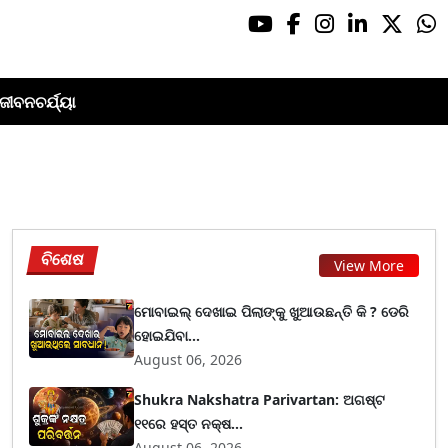
ଜୀବନଚର୍ଯ୍ୟା
ବିଶେଷ
View More
ମୋବାଇଲ୍ ଦେଖାଇ ପିଲାଙ୍କୁ ଖୁଆଉଛନ୍ତି କି ? ଡେରି
ହୋଇଯିବା...
August 06, 2026
Shukra Nakshatra Parivartan: ଅଗଷ୍ଟ
୧୧ରେ ହସ୍ତ ନକ୍ଷ...
August 06, 2026