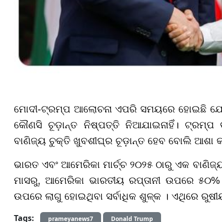
ମୋଦୀ-ଟ୍ରମ୍ପ ଆଲୋଚନା ଏପରି ସମୟରେ ହୋଇଛି ଯେ
କୌଣସି ଚୂଡ଼ାନ୍ତ ନିଷ୍ପତ୍ତି ନିଆଯାଇନାହିଁ। ଟ୍ରମ
ବାଣିଜ୍ୟ ଚୁକ୍ତି ଖୁବଶୀଘ୍ର ଚୂଡ଼ାନ୍ତ ହେବ ବୋଲି ଆଶା 
ଭାରତ ଏବଂ ଆମେରିକା ମାର୍ଚ୍ଚ ୨୦୨୫ ଠାରୁ ଏକ ବାଣିଜ୍
ମାସରୁ, ଆମେରିକା ଭାରତୀୟ ରପ୍ତାନୀ ଉପରେ ୫୦% ର
ଉପରେ ଲାଗୁ ହୋଇଥିବା ସର୍ବାଧିକ ଶୁଳ୍କ । ଏଥିରେ ରୁଷ
Tags:
prameyanews7
Donald Trump