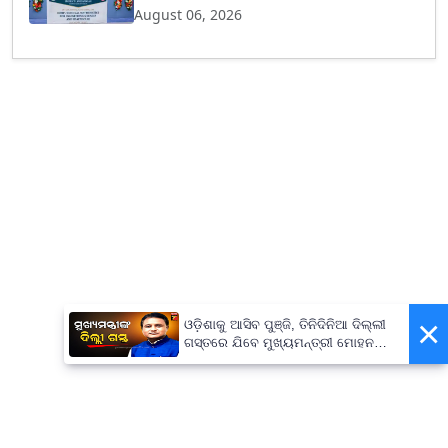
August 06, 2026
×
ଓଡ଼ିଶାକୁ ଆସିବ ପୁଞ୍ଜି, ତିନିଦିନିଆ ଦିଲ୍ଲୀ
ଗସ୍ତରେ ଯିବେ ମୁଖ୍ୟମନ୍ତ୍ରୀ ମୋହନ
ମାଝୀ