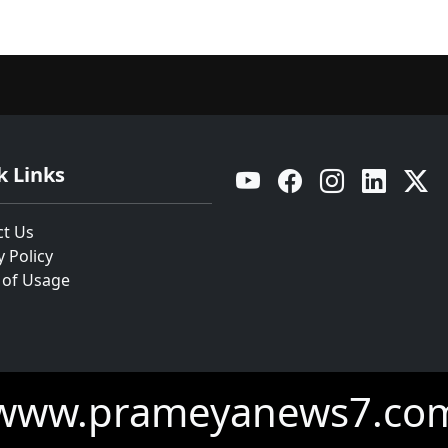
k Links
YouTube
Facebook
Instagram
Linkedin
Twitt
ct Us
y Policy
 of Usage
www.prameyanews7.co