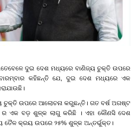
ତେବେଳେ ଦୁଇ ଦେଶ ମଧ୍ୟରେ ବାଣିଜ୍ୟ ଚୁକ୍ତି ଉପରେ
୍ପ ବାରମ୍ବାର କହିଛନ୍ତି ଯେ, ଦୁଇ ଦେଶ ମଧ୍ୟରେ ଏକ
କରାଯାଉଛି।
ୟ ଚୁକ୍ତି ଉପରେ ଆଲୋଚନା କରୁଛନ୍ତି। ଗତ ବର୍ଷ ଅଗଷ୍ଟ
 ଏକ ବଡ଼ ଶୁଳ୍କ ଲାଗୁ କରିଛି । ଏହା କୌଣସି ଦେଶ
ୀୟ ତୈଳ କ୍ରୟ ଉପରେ ୨୫% ଶୁଳ୍କ ଅନ୍ତର୍ଭୁକ୍ତ।