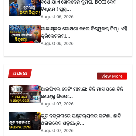
ବର୍ଷେ ଯାଏଁ ଖେଳିବେନି ବୁମରା, BCCI ଦେବ
ବିଶ୍ରାମ ! ପୂର୍...
August 06, 2026
ଗାଭାସ୍କର ଘୋଷଣା କଲେ ବିଶ୍ୱକପ୍ ଟିମ୍ : ଏହି
କ୍ରିକେଟରମା...
August 06, 2026
ଅପରାଧ
View More
ଆଇପିଏଲ ବେଟିଂ ମାମଲା: ତିନି ମାସ ପରେ ତିନି
ଜଣଙ୍କୁ ଗିରଫ...
August 07, 2026
ଭୂତ ବଙ୍ଗଳାରେ ଚାଞ୍ଚଲ୍ୟକର ଘଟଣା, ଛାତି
ଥରାଇଦେବ ଷଡ଼ଯନ୍ତ...
August 07, 2026