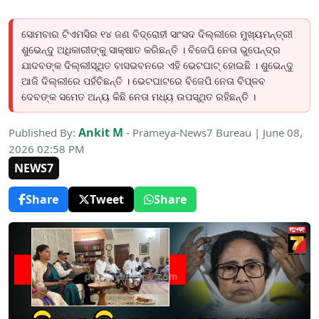
ସୋମବାର ଟିଏମସିର ୧୪ ଜଣ ବିଦ୍ରୋହୀ ସାଂସଦ ଦିଲ୍ଲୀରେ ମୁଖ୍ୟମନ୍ତ୍ରୀ
ଶୁଭେନ୍ଦୁ ଅଧିକାରୀଙ୍କୁ ସାକ୍ଷାତ କରିଛନ୍ତି । ବିଜେପି ନେତା ଭୁପେନ୍ଦ୍ର
ଯାଦବଙ୍କ ଦିଲ୍ଲୀସ୍ଥିତ ବାସଭବନରେ ଏହି ଭେଟଘାଟ୍ ହୋଇଛି । ଶୁଭେନ୍ଦୁ
ଆଜି ଦିଲ୍ଲୀରେ ପହଁଚିଛନ୍ତି । ଭେଟଘାଟରେ ବିଜେପି ନେତା ବିପ୍ଳବ
ଦେବଙ୍କ ସମେତ ଅନ୍ୟ କିଛି ନେତା ମଧ୍ୟ ଉପସ୍ଥିତ ରହିଛନ୍ତି ।
Ankit M
Published By:
- Prameya-News7 Bureau | June 08,
2026 02:58 PM
NEWS7
Share
Tweet
Share