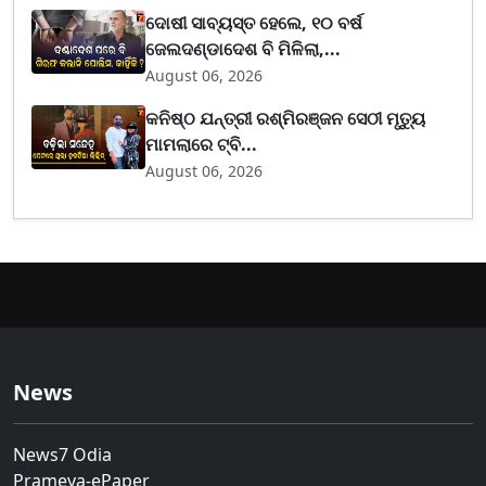
ଦୋଷୀ ସାବ୍ୟସ୍ତ ହେଲେ, ୧୦ ବର୍ଷ
ଜେଲଦଣ୍ଡାଦେଶ ବି ମିଳିଲା,...
August 06, 2026
କନିଷ୍ଠ ଯନ୍ତ୍ରୀ ରଶ୍ମିରଞ୍ଜନ ସେଠୀ ମୃତ୍ୟୁ
ମାମଲାରେ ଟ୍ବି...
August 06, 2026
News
News7 Odia
Prameya-ePaper