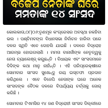
କୋଲକାତା,
୦
୮|
୦୬
:
ତୃଣମୂଳ କଂଗ୍ରେସର ଅବସ୍ଥା ନକହିବା
ଭଲ । ପଶ୍ଚିମବଙ୍ଗ ବିଧାନସଭା ନିର୍ବାଚନ ହାରିବା ପରେ
ଦଳର ସ୍ଥିତି ଏବେ ଦୋହଲି ଯାଇଛି । ଦଳରେ ବିଦ୍ରୋହ
ଆରମ୍ଭ ହୋଇଗଲାଣି । ମମତା ବାନାର୍ଜୀଙ୍କ ନେତୃତ୍ୱକୁ
ନେତା ଚ୍ୟାଲେଞ୍ଜ୍ କରୁଛନ୍ତି । ବିଧାୟକ ଏବଂ ସାଂସଦମାନେ
ଦିଦିଙ୍କ କଥା ମାନୁ ନାହାଁନ୍ତି । ଏହି ପରିପ୍ରେକ୍ଷୀରେ
ସୋମବାର ସାଂସଦ ସୁଖେନ୍ଦୁ ରୟ ଇସ୍ତଫା ପ୍ରଦାନ
କରିଥିଲେ । ଏବେ ବିଜେପି ନେତାଙ୍କ ଘରେ ଅନେକ
ସାଂସଦଙ୍କ ବୈଠକ ଦଳରେ ବିପର୍ଯ୍ୟୟ ଚର୍ଚ୍ଚାକୁ ଜୋର୍
କରିଛି ।
ସୋମବାର ଟିଏମସିର ୧୪ ଜଣ ବିଦ୍ରୋହୀ ସାଂସଦ ଦିଲ୍ଲୀରେ