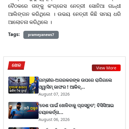
ବୈଠକରେ ତାଙ୍କୁ କଂଗ୍ରେସ ନେତ୍ରୀ ସୋନିଆ ଗାନ୍ଧୀ
ଆଲିଙ୍ଗନ କରିଥିଲେ । ଉଭୟ ନେତ୍ରୀ କିଛି ସମୟ ଧରି
ଆଲୋଚନା କରିଥିଲେ ।
Tags:
prameyanews7
ଖେଳ
View More
ଗମ୍ଭୀର-ଅଗରକରଙ୍କ ଉପରେ ରାଗିଗଲେ
ଓ୍ୱାସିମ୍ ଜାଫର ! ଆକିବ୍...
August 07, 2026
‘ଦେଶ ପାଇଁ ଖେଳିବାକୁ ପ୍ରସ୍ତୁତ’; ବିସିସିଆଇ
ଚୟନକର୍ତ୍ତା...
August 06, 2026