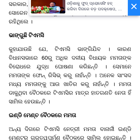
×
ସରକାର, ପ୍ରସୁନ ବାନାର୍ଜୀ, ଜଗଦୀଶ ବସୁନିୟା, କାଲିପଦ
ଓଡ଼ିଶାକୁ ଫୁଡ୍ ପ୍ରୋସେସିଂ ହବ୍
କରିବା ଦିଗରେ ବଡ଼ ପଦକ୍ଷେପ, ୪୨
ସୋରେନ ଏବଂ ଅରୁପ ଚକ୍ରବର୍ତ୍ତୀ ଆଦି ଉପସ୍ଥିତ
ହଜାରରୁ ଅଧିକ ନିଯୁକ୍ତି ସୁଯୋଗ
ରହିଥିଲେ ।
ଭାଙ୍ଗୁଛି ଟିଏମସି
କୁହାଯାଉଛି ଯେ, ଟିଏମସି ଭାଙ୍ଗିଯିବ । କାରଣ
ବିଧାନସଭାରେ 60ରୁ ଅଧିକ ଦଳୀୟ ବିଧାୟକ ମମତାଙ୍କ
ବିରୋଧରେ ଯୁଦ୍ଧ ଘୋଷଣା କରିଛନ୍ତି । ସେମାନେ
ମମତାଙ୍କ ଫୋନ୍ ରିସିଭ୍ କରୁ ନାହାଁନ୍ତି । ଅନେକ ସାଂସଦ
ମଧ୍ୟ ମମତାଙ୍କୁ ଆଉ ଖାତିର କରୁ ନାହାଁନ୍ତି । ମମତା
ଡାକୁଥିବା ବୈଠକରେ ଟିଏମସିର ମାତ୍ର ହାତଗଣତି ନେତା ହିଁ
ସାମିଲ ହେଉଛନ୍ତି ।
ଇଣ୍ଡି ମେଣ୍ଚ ବୈଠକରେ ମମତା
ଅନ୍ୟ ଦିଗରେ ଟିଏମସି ନେତ୍ରୀ ମମତା ବାନାର୍ଜୀ ଇଣ୍ଡି
ମେଣ୍ଟର ଗୁରୁତ୍ୱପୂର୍ମ୍ଣ ବୈଠକରେ ସାମିଲ ହୋଇଛନ୍ତି ।