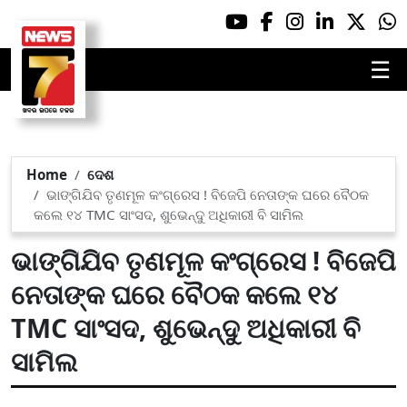
☰
Home
ଦେଶ
ଭାଙ୍ଗିଯିବ ତୃଣମୂଳ କଂଗ୍ରେସ ! ବିଜେପି ନେତାଙ୍କ ଘରେ ବୈଠକ
କଲେ ୧୪ TMC ସାଂସଦ, ଶୁଭେନ୍ଦୁ ଅଧିକାରୀ ବି ସାମିଲ
ଭାଙ୍ଗିଯିବ ତୃଣମୂଳ କଂଗ୍ରେସ ! ବିଜେପି
ନେତାଙ୍କ ଘରେ ବୈଠକ କଲେ ୧୪
TMC ସାଂସଦ, ଶୁଭେନ୍ଦୁ ଅଧିକାରୀ ବି
ସାମିଲ