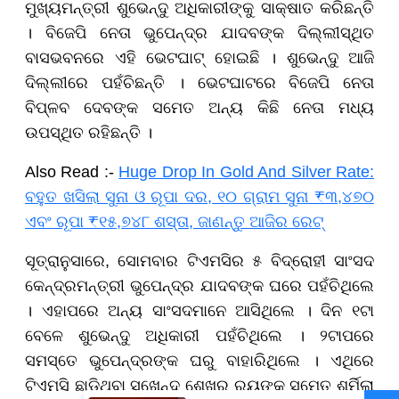
ମୁଖ୍ୟମନ୍ତ୍ରୀ ଶୁଭେନ୍ଦୁ ଅଧିକାରୀଙ୍କୁ ସାକ୍ଷାତ କରିଛନ୍ତି
। ବିଜେପି ନେତା ଭୁପେନ୍ଦ୍ର ଯାଦବଙ୍କ ଦିଲ୍ଲୀସ୍ଥିତ
ବାସଭବନରେ ଏହି ଭେଟଘାଟ୍ ହୋଇଛି । ଶୁଭେନ୍ଦୁ ଆଜି
ଦିଲ୍ଲୀରେ ପହଁଚିଛନ୍ତି । ଭେଟଘାଟରେ ବିଜେପି ନେତା
ବିପ୍ଳବ ଦେବଙ୍କ ସମେତ ଅନ୍ୟ କିଛି ନେତା ମଧ୍ୟ
ଉପସ୍ଥିତ ରହିଛନ୍ତି ।
Also Read :-
Huge Drop In Gold And Silver Rate:
ବହୁତ ଖସିଲା ସୁନା ଓ ରୂପା ଦର, ୧୦ ଗ୍ରାମ ସୁନା ₹୩,୪୭୦
ଏବଂ ରୂପା ₹୧୫,୭୪୮ ଶସ୍ତା, ଜାଣନ୍ତୁ ଆଜିର ରେଟ୍
ସୂତ୍ରାନୁସାରେ, ସୋମବାର ଟିଏମସିର ୫ ବିଦ୍ରୋହୀ ସାଂସଦ
କେନ୍ଦ୍ରମନ୍ତ୍ରୀ ଭୁପେନ୍ଦ୍ର ଯାଦବଙ୍କ ଘରେ ପହଁଚିଥିଲେ
। ଏହାପରେ ଅନ୍ୟ ସାଂସଦମାନେ ଆସିଥିଲେ । ଦିନ ୧ଟା
ବେଳେ ଶୁଭେନ୍ଦୁ ଅଧିକାରୀ ପହଁଚିଥିଲେ । ୨ଟାପରେ
ସମସ୍ତେ ଭୁପେନ୍ଦ୍ରଙ୍କ ଘରୁ ବାହାରିଥିଲେ । ଏଥିରେ
ଟିଏମସି ଛାଡିଥିବା ସୁଖେନ୍ଦୁ ଶେଖର ରୟଙ୍କ ସମେତ ଶର୍ମିଲା